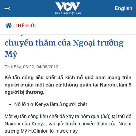
English
THẾ GIỚI
/
Kenya: Đánh bom liều chết trước
chuyến thăm của Ngoại trưởng
Mỹ
Chính trị
Xã hội
Đảng
Tin 24h
Thứ Bảy, 06:22, 04/08/2012
Tổ chức nhân sự
Dự báo thời tiết
Kẻ tấn công liều chết đã kích nổ quả bom mang trên
Quốc hội
Giáo dục
Nhận diện sự thật
Dấu ấn VOV
người ở gần một căn cứ không quân tại Nairobi, làm 9
Việc làm
người bị thương.
Biển đảo
Nổ lớn ở Kenya làm 3 người chết
Một vụ tấn công liều chết đã xảy ra hôm qua (3/8) tại thủ đô
Nairobi của Kenya, vài giờ trước chuyến thăm của Ngoại
trưởng Mỹ H.Clinton tới nước này.