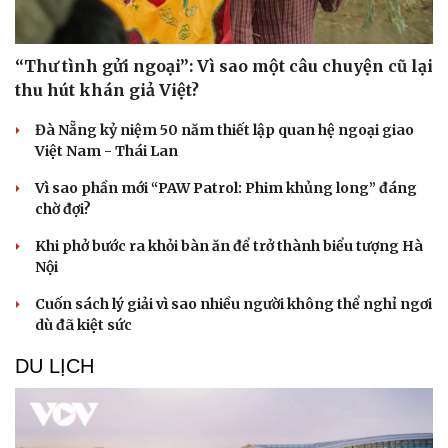
“Thư tình gửi ngoại”: Vì sao một câu chuyện cũ lại
thu hút khán giả Việt?
Đà Nẵng kỷ niệm 50 năm thiết lập quan hệ ngoại giao
Việt Nam - Thái Lan
Vì sao phần mới “PAW Patrol: Phim khủng long” đáng
chờ đợi?
Khi phở bước ra khỏi bàn ăn để trở thành biểu tượng Hà
Nội
Cuốn sách lý giải vì sao nhiều người không thể nghỉ ngơi
dù đã kiệt sức
DU LỊCH
Doanh nghiệp
Công nghệ
Thông tin doanh nghiệp
Sành điệu