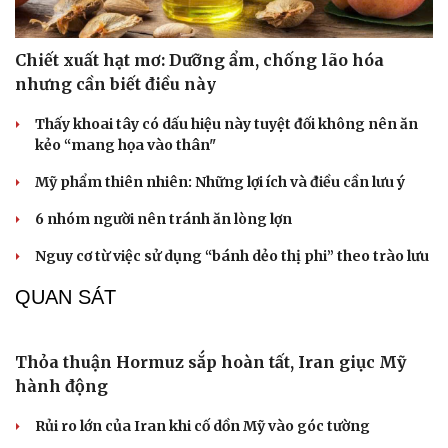
Chiết xuất hạt mơ: Dưỡng ẩm, chống lão hóa
nhưng cần biết điều này
Thấy khoai tây có dấu hiệu này tuyệt đối không nên ăn
kẻo “mang họa vào thân"
Mỹ phẩm thiên nhiên: Những lợi ích và điều cần lưu ý
6 nhóm người nên tránh ăn lòng lợn
Nguy cơ từ việc sử dụng “bánh dẻo thị phi” theo trào lưu
Văn hóa
Giải trí
QUAN SÁT
Sân khấu - Điện ảnh
Nghệ sĩ
Văn học
Thời trang
Âm nhạc
Sao Việt
Di sản