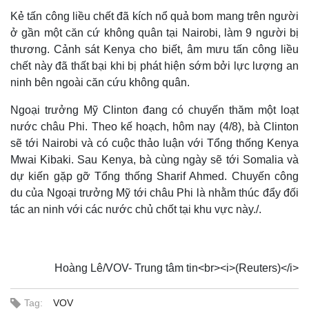
Kẻ tấn công liều chết đã kích nổ quả bom mang trên người
ở gần một căn cứ không quân tại Nairobi, làm 9 người bị
thương. Cảnh sát Kenya cho biết, âm mưu tấn công liều
chết này đã thất bại khi bị phát hiện sớm bởi lực lượng an
ninh bên ngoài căn cứu không quân.
Ngoại trưởng Mỹ Clinton đang có chuyến thăm một loạt
nước châu Phi. Theo kế hoạch, hôm nay (4/8), bà Clinton
sẽ tới Nairobi và có cuộc thảo luận với Tổng thống Kenya
Mwai Kibaki. Sau Kenya, bà cùng ngày sẽ tới Somalia và
dự kiến gặp gỡ Tổng thống Sharif Ahmed. Chuyến công
du của Ngoại trưởng Mỹ tới châu Phi là nhằm thúc đẩy đối
tác an ninh với các nước chủ chốt tại khu vực này./.
Hoàng Lê/VOV- Trung tâm tin<br><i>(Reuters)</i>
Tag:
VOV