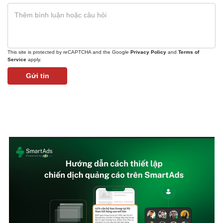
This site is protected by reCAPTCHA and the Google
Privacy Policy
and
Terms of
Service
apply.
Gửi tin