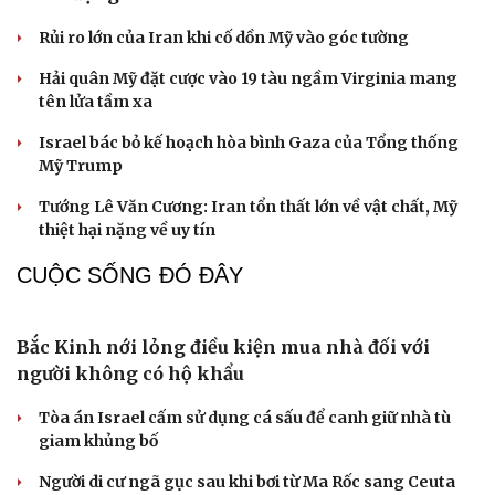
Phó Thủ tướng: Vốn phải đến đúng nơi, đúng đối
tượng
Trưởng Ban Tuyên giáo Trung ương Trịnh Văn Quyết
thăm Đài ABC
Đại tá Hoàng Quốc Việt giữ chức Giám đốc Công an tỉnh
Thanh Hóa
Sơn La công bố các quyết định về công tác cán bộ
Lãnh đạo Đà Nẵng viếng Chủ tịch Quốc hội Lào
Xaysomphone Phomvihane
QUAN SÁT