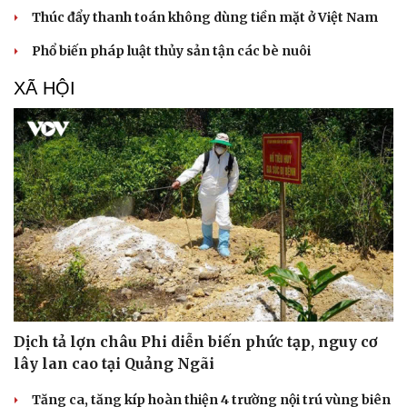
Thúc đẩy thanh toán không dùng tiền mặt ở Việt Nam
Phổ biến pháp luật thủy sản tận các bè nuôi
Sức khỏe
Đời sống
XÃ HỘI
Dinh dưỡng - món ngon
Nhà đẹp
Cây thuốc
Blog
Sản phụ khoa
Tình yêu - Gia đình
Nhi khoa
Nam khoa
Làm đẹp - giảm cân
Phòng mạch online
Ăn sạch sống khỏe
Dịch tả lợn châu Phi diễn biến phức tạp, nguy cơ
lây lan cao tại Quảng Ngãi
Tăng ca, tăng kíp hoàn thiện 4 trường nội trú vùng biên