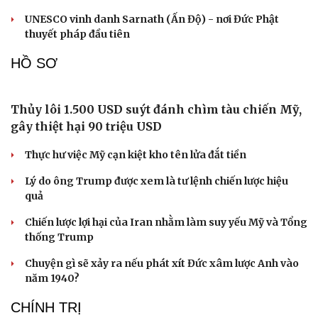
Bắc Kinh nới lỏng điều kiện mua nhà đối với
người không có hộ khẩu
Tòa án Israel cấm sử dụng cá sấu để canh giữ nhà tù
giam khủng bố
Người di cư ngã gục sau khi bơi từ Ma Rốc sang Ceuta
Thái Lan cảnh báo phụ huynh, học sinh về ma túy LSD
Du lịch
Podcast
“đội lốt” tem hoạt hình
Tư vấn
Câu chuyện thời sự