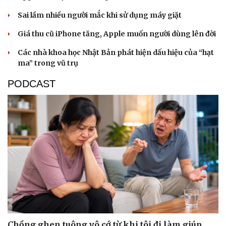
Sai lầm nhiều người mắc khi sử dụng máy giặt
Giá thu cũ iPhone tăng, Apple muốn người dùng lên đời
Các nhà khoa học Nhật Bản phát hiện dấu hiệu của “hạt
ma” trong vũ trụ
PODCAST
Thể thao
Ô tô - Xe máy
Bóng đá
Ô tô
Lịch thi đấu bóng đá
Xe máy
Thế giới thể thao
Tư vấn
eSports
Hậu trường
Chồng ghen tuông vô cớ từ khi tôi đi làm giúp