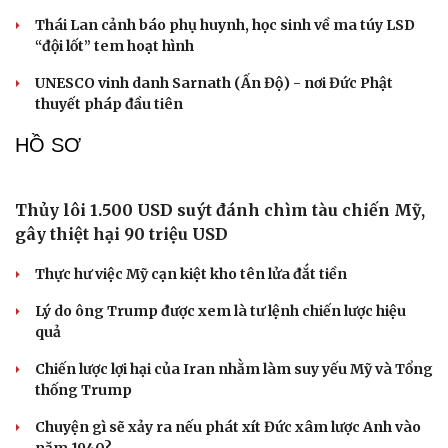
Cải chính
Thỏa thuận Hormuz sắp hoàn tất, Iran giục Mỹ
hành động
Rủi ro lớn của Iran khi cố dồn Mỹ vào góc tường
Hải quân Mỹ đặt cược vào 19 tàu ngầm Virginia mang
tên lửa tầm xa
Israel bác bỏ kế hoạch hòa bình Gaza của Tổng thống
Mỹ Trump
Tướng Lê Văn Cương: Iran tổn thất lớn về vật chất, Mỹ
thiệt hại nặng về uy tín
CUỘC SỐNG ĐÓ ĐÂY