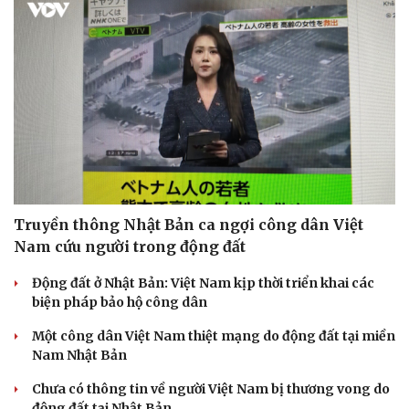
Pháp luật
Quân sự - Quốc phòng
Vụ án
Vũ khí
Tin nóng
Việt Nam
Tư vấn luật
Phân tích
Truyền thông Nhật Bản ca ngợi công dân Việt
Nam cứu người trong động đất
Động đất ở Nhật Bản: Việt Nam kịp thời triển khai các
biện pháp bảo hộ công dân
Một công dân Việt Nam thiệt mạng do động đất tại miền
Nam Nhật Bản
Chưa có thông tin về người Việt Nam bị thương vong do
động đất tại Nhật Bản