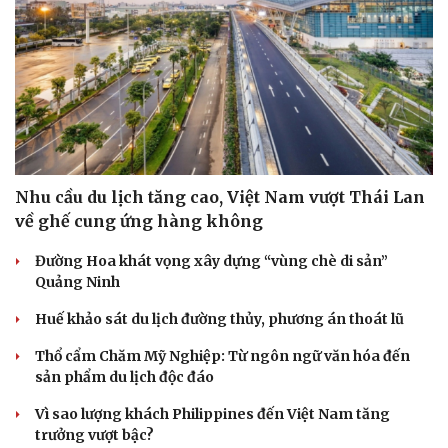
Doanh nghiệp 24h
Tin Công nghệ
Doanh nhân
Trải nghiệm
Vì cộng đồng
Chuyển đổi số
Nhu cầu du lịch tăng cao, Việt Nam vượt Thái Lan
về ghế cung ứng hàng không
Đường Hoa khát vọng xây dựng “vùng chè di sản”
Quảng Ninh
Huế khảo sát du lịch đường thủy, phương án thoát lũ
Thổ cẩm Chăm Mỹ Nghiệp: Từ ngôn ngữ văn hóa đến
sản phẩm du lịch độc đáo
Vì sao lượng khách Philippines đến Việt Nam tăng
trưởng vượt bậc?