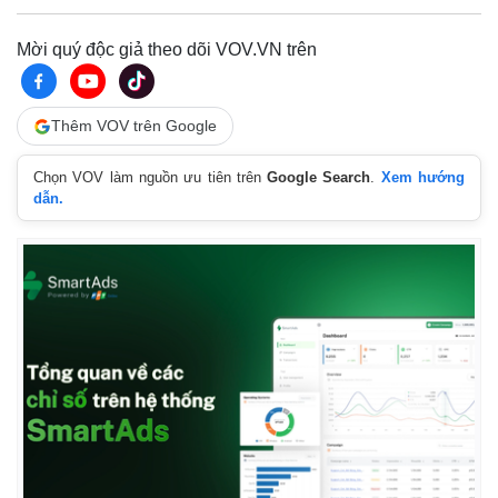
Mời quý độc giả theo dõi VOV.VN trên
Thêm VOV trên Google
Chọn VOV làm nguồn ưu tiên trên
Google Search
.
Xem hướng
dẫn.
Thế giới
Multimedia
Quan sát
Video
Cuộc sống đó đây
Ảnh
Hồ sơ
E-Magazine
Infographic