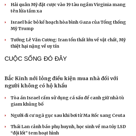
Thỏa thuận Hormuz sắp hoàn tất, Iran giục Mỹ
hành động
Rủi ro lớn của Iran khi cố dồn Mỹ vào góc tường
Hải quân Mỹ đặt cược vào 19 tàu ngầm Virginia mang
tên lửa tầm xa
Israel bác bỏ kế hoạch hòa bình Gaza của Tổng thống
Mỹ Trump
Tướng Lê Văn Cương: Iran tổn thất lớn về vật chất, Mỹ
thiệt hại nặng về uy tín
CUỘC SỐNG ĐÓ ĐÂY