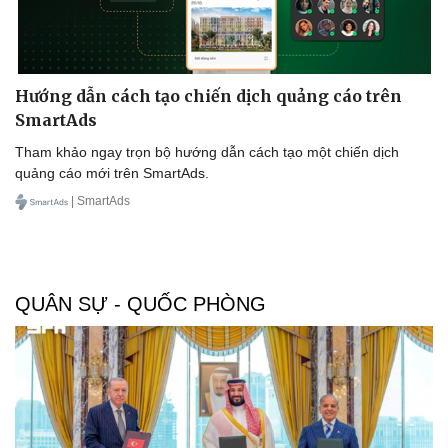
Kinh tế
Thị trường
Bất động sản
Giá vàng
Khởi nghiệp
Tiêu dùng
Tỷ giá
Hướng dẫn cách tạo chiến dịch quảng cáo trên
Chứng khoán
SmartAds
Giá cà phê
Tham khảo ngay trọn bộ hướng dẫn cách tạo một chiến dịch
quảng cáo mới trên SmartAds.
| SmartAds
QUÂN SỰ - QUỐC PHÒNG