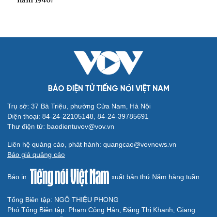
Bắc Kinh nới lỏng điều kiện mua nhà đối với
người không có hộ khẩu
Tòa án Israel cấm sử dụng cá sấu để canh giữ nhà tù
giam khủng bố
Người di cư ngã gục sau khi bơi từ Ma Rốc sang Ceuta
Thái Lan cảnh báo phụ huynh, học sinh về ma túy LSD