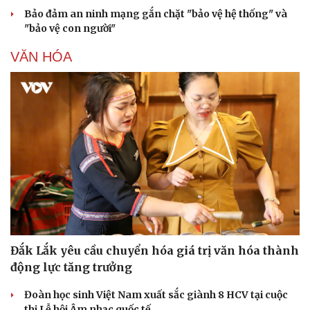
Bảo đảm an ninh mạng gắn chặt "bảo vệ hệ thống" và
"bảo vệ con người"
VĂN HÓA
Sức khỏe
Đời sống
Dinh dưỡng - món ngon
Nhà đẹp
Cây thuốc
Blog
Sản phụ khoa
Tình yêu - Gia đình
Nhi khoa
Nam khoa
Làm đẹp - giảm cân
Phòng mạch online
Ăn sạch sống khỏe
Đắk Lắk yêu cầu chuyển hóa giá trị văn hóa thành
động lực tăng trưởng
Đoàn học sinh Việt Nam xuất sắc giành 8 HCV tại cuộc
thi Lễ hội Âm nhạc quốc tế