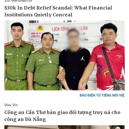
Kinh tế
Thị trường
Bất động sản
Giá vàng
Khởi nghiệp
Tiêu dùng
Tỷ giá
Chứng khoán