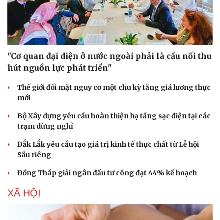
"Cơ quan đại diện ở nước ngoài phải là cầu nối thu
hút nguồn lực phát triển"
Thế giới đối mặt nguy cơ một chu kỳ tăng giá lương thực
mới
Bộ Xây dựng yêu cầu hoàn thiện hạ tầng sạc điện tại các
trạm dừng nghỉ
Đắk Lắk yêu cầu tạo giá trị kinh tế thực chất từ Lễ hội
Văn hóa
Giải trí
Sầu riêng
Sân khấu - Điện ảnh
Nghệ sĩ
Văn học
Thời trang
Đồng Tháp giải ngân đầu tư công đạt 44% kế hoạch
Âm nhạc
Sao Việt
Di sản
XÃ HỘI