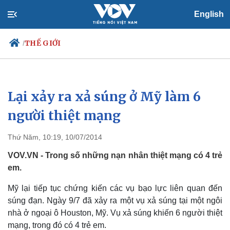
English
THẾ GIỚI
/
Lại xảy ra xả súng ở Mỹ làm 6
Chính trị
Xã hội
Đảng
Tin 24h
người thiệt mạng
Tổ chức nhân sự
Dự báo thời tiết
Quốc hội
Giáo dục
Thứ Năm, 10:19, 10/07/2014
Nhận diện sự thật
Dấu ấn VOV
Việc làm
VOV.VN - Trong số những nạn nhân thiệt mạng có 4 trẻ
Biển đảo
em.
Mỹ lại tiếp tục chứng kiến các vụ bạo lực liên quan đến
súng đạn. Ngày 9/7 đã xảy ra một vụ xả súng tại một ngôi
nhà ở ngoại ô Houston, Mỹ. Vụ xả súng khiến 6 người thiệt
mạng, trong đó có 4 trẻ em.