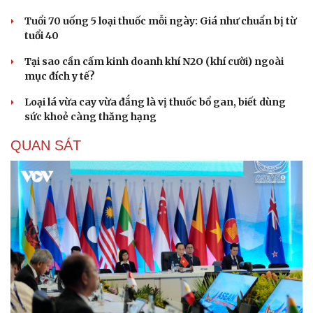
Tuổi 70 uống 5 loại thuốc mỗi ngày: Giá như chuẩn bị từ
tuổi 40
Tại sao cần cấm kinh doanh khí N2O (khí cười) ngoài
mục đích y tế?
Loại lá vừa cay vừa đắng là vị thuốc bổ gan, biết dùng
sức khoẻ càng thăng hạng
QUAN SÁT
Du lịch
Podcast
Tư vấn
Câu chuyện thời sự
Săn Tour
Đọc truyện đêm khuya
check-in
Cửa sổ tình yêu
Kể chuyện cho bé