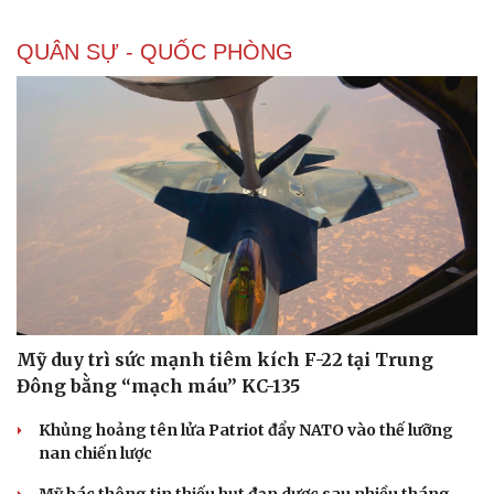
QUÂN SỰ - QUỐC PHÒNG
Mỹ duy trì sức mạnh tiêm kích F-22 tại Trung
Đông bằng “mạch máu” KC-135
Khủng hoảng tên lửa Patriot đẩy NATO vào thế lưỡng
nan chiến lược