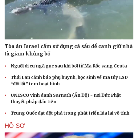
Tòa án Israel cấm sử dụng cá sấu để canh giữ nhà
tù giam khủng bố
Người di cư ngã gục sau khi bơi từ Ma Rốc sang Ceuta
Thái Lan cảnh báo phụ huynh, học sinh về ma túy LSD
“đội lốt” tem hoạt hình
UNESCO vinh danh Sarnath (Ấn Độ) - nơi Đức Phật
thuyết pháp đầu tiên
Trung Quốc đạt đột phá trong phát triển lúa lai vô tính
HỒ SƠ