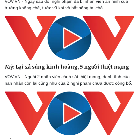
VOV.VN - Ngay sau đó, nghi phạm đã bị nhân viên an ninh của
Vụ án
Vũ khí
trường khống chế, tước vũ khí và bắt sống tại chỗ.
Tin nóng
Việt Nam
Tư vấn luật
Phân tích
Mỹ: Lại xả súng kinh hoàng, 5 người thiệt mạng
VOV.VN - Ngoài 2 nhân viên cảnh sát thiệt mạng, danh tính của
nạn nhân còn lại cũng như của 2 nghi phạm chưa được công bố.