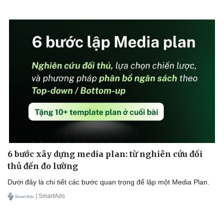
Thể thao
Ô tô - Xe máy
Bóng đá
Ô tô
Lịch thi đấu bóng đá
Xe máy
Thế giới thể thao
Tư vấn
eSports
Hậu trường
6 bước xây dựng media plan: từ nghiên cứu đối
thủ đến đo lường
Dưới đây là chi tiết các bước quan trọng để lập một Media Plan.
| SmartAds