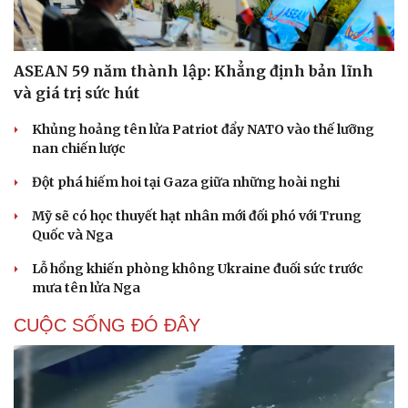
ASEAN 59 năm thành lập: Khẳng định bản lĩnh
và giá trị sức hút
Khủng hoảng tên lửa Patriot đẩy NATO vào thế lưỡng
nan chiến lược
Đột phá hiếm hoi tại Gaza giữa những hoài nghi
Mỹ sẽ có học thuyết hạt nhân mới đối phó với Trung
Quốc và Nga
Lỗ hổng khiến phòng không Ukraine đuối sức trước
mưa tên lửa Nga
CUỘC SỐNG ĐÓ ĐÂY