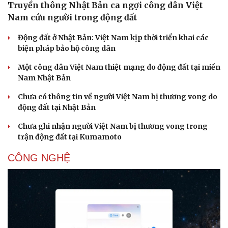
Truyền thông Nhật Bản ca ngợi công dân Việt
Nam cứu người trong động đất
Động đất ở Nhật Bản: Việt Nam kịp thời triển khai các
biện pháp bảo hộ công dân
Doanh nghiệp
Công nghệ
Thông tin doanh nghiệp
Sành điệu
Một công dân Việt Nam thiệt mạng do động đất tại miền
Doanh nghiệp 24h
Tin Công nghệ
Nam Nhật Bản
Doanh nhân
Trải nghiệm
Vì cộng đồng
Chuyển đổi số
Chưa có thông tin về người Việt Nam bị thương vong do
động đất tại Nhật Bản
Chưa ghi nhận người Việt Nam bị thương vong trong
trận động đất tại Kumamoto
CÔNG NGHỆ