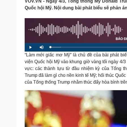
VOV.VN - Ngày 4/3, Tổng thống Mỹ Donald Trum
Tin nóng
Việt Nam
Quốc hội Mỹ. Nội dung bài phát biểu sẽ phản á
Tư vấn luật
Phân tích
Sức khỏe
Đời sống
Dinh dưỡng - món ngon
Nhà đẹp
Cây thuốc
Blog
L
P
M
Sản phụ khoa
Tình yêu - Gia đình
o
l
u
a
“Làm mới giấc mơ Mỹ” là chủ đề của bài phát bi
a
t
Nhi khoa
d
y
e
e
viện Quốc hội Mỹ vào khung giờ vàng tối ngày 4/3 (
Nam khoa
d
:
Làm đẹp - giảm cân
vực: các thành tựu từ đầu nhiệm kỳ của Tổng t
5
.
Phòng mạch online
4
Trump đã làm gì cho nền kinh tế Mỹ; hối thúc Quốc
0
Ăn sạch sống khỏe
%
của Tổng thống Trump nhằm thúc đẩy hòa bình trê
Cải chính