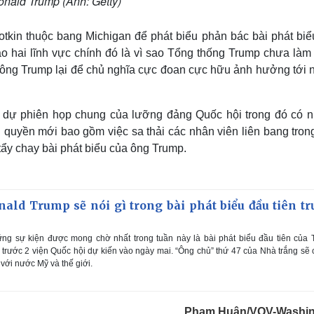
nald Trump (Ảnh: Getty)
tkin thuộc bang Michigan để phát biểu phản bác bài phát biể
o hai lĩnh vực chính đó là vì sao Tổng thống Trump chưa làm 
n ông Trump lại để chủ nghĩa cực đoan cực hữu ảnh hưởng tới 
 dự phiên họp chung của lưỡng đảng Quốc hội trong đó có 
quyền mới bao gồm việc sa thải các nhân viên liên bang trong
tẩy chay bài phát biểu của ông Trump.
ald Trump sẽ nói gì trong bài phát biểu đầu tiên tr
ng sự kiện được mong chờ nhất trong tuần này là bài phát biểu đầu tiên của
trước 2 viện Quốc hội dự kiến vào ngày mai. “Ông chủ” thứ 47 của Nhà trắng sẽ
với nước Mỹ và thế giới.
Phạm Huân/VOV-Washin