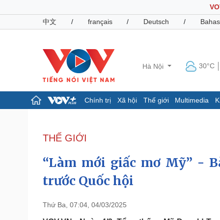
VO
中文
/
français
/
Deutsch
/
Bahas
30°C
Hà Nội
Chính trị
Xã hội
Thế giới
Multimedia
K
Chính trị
Xã hội
Đảng
Tin 24h
THẾ GIỚI
Tổ chức nhân sự
Dự báo thời tiết
Quốc hội
Giáo dục
“Làm mới giấc mơ Mỹ” - Bà
Nhận diện sự thật
Dấu ấn VOV
Việc làm
trước Quốc hội
Biển đảo
Pháp luật
Quân sự - Quốc phòng
Thứ Ba, 07:04, 04/03/2025
Vụ án
Vũ khí