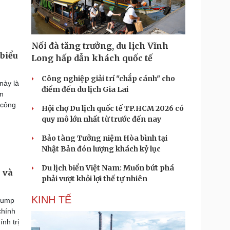
Nối đà tăng trưởng, du lịch Vĩnh
biểu
Long hấp dẫn khách quốc tế
Công nghiệp giải trí "chắp cánh" cho
này là
điểm đến du lịch Gia Lai
ện
 công
Hội chợ Du lịch quốc tế TP.HCM 2026 có
quy mô lớn nhất từ trước đến nay
Bảo tàng Tưởng niệm Hòa bình tại
Nhật Bản đón lượng khách kỷ lục
Du lịch biển Việt Nam: Muốn bứt phá
 và
phải vượt khỏi lợi thế tự nhiên
KINH TẾ
Trump
chính
nh trị