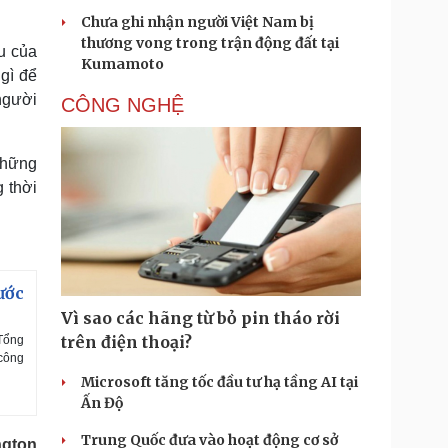
Chưa ghi nhận người Việt Nam bị
thương vong trong trận động đất tại
u của
Kumamoto
gì để
người
CÔNG NGHỆ
những
 thời
ước
Vì sao các hãng từ bỏ pin tháo rời
trên điện thoại?
 Tổng
 công
Microsoft tăng tốc đầu tư hạ tầng AI tại
Ấn Độ
Trung Quốc đưa vào hoạt động cơ sở
gton