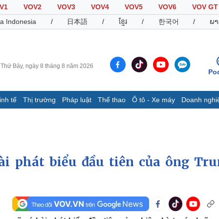
V1
VOV2
VOV3
VOV4
VOV5
VOV6
VOV GT
a Indonesia
/
日本語
/
ខ្មែរ
/
한국어
/
ພາ
Thứ Bảy, ngày 8 tháng 8 năm 2026
Po
inh tế
Thị trường
Pháp luật
Thể thao
Ô tô - Xe máy
Doanh nghi
Thế giới
Multimedia
K
Quan sát
Video
B
Cuộc sống đó đây
Ảnh
K
Hồ sơ
E-Magazine
i phát biểu đầu tiên của ông Tr
Infographic
Thể thao
Ô tô - Xe máy
D
Bóng đá
Ô tô
T