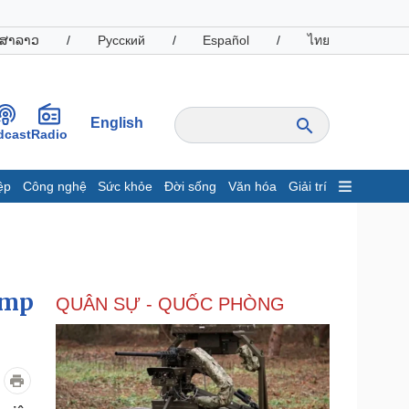
ສາລາວ
/
Русский
/
Español
/
ไทย
English
dcast
Radio
ệp
Công nghệ
Sức khỏe
Đời sống
Văn hóa
Giải trí
inh tế
Thị trường
ất động sản
Giá vàng
hởi nghiệp
Tiêu dùng
Tỷ giá
ump
QUÂN SỰ - QUỐC PHÒNG
Chứng khoán
Giá cà phê
oanh nghiệp
Công nghệ
hông tin doanh nghiệp
Sành điệu