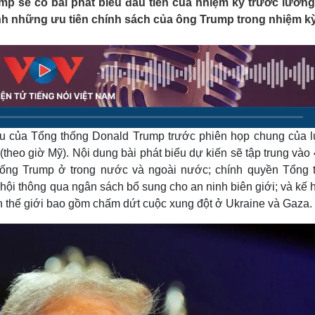
p sẽ có bài phát biểu đầu tiên của nhiệm kỳ trước lưỡng
Lịch thi đấu bóng đá
Xe máy
nh những ưu tiên chính sách của ông Trump trong nhiệm kỳ
Thế giới thể thao
Tư vấn
eSports
V
Hậu trường
Văn hóa
Giải trí
D
Sân khấu - Điện ảnh
Nghệ sĩ
Văn học
Thời trang
Âm nhạc
Sao Việt
c
ểu của Tổng thống Donald Trump trước phiên họp chung của 
Di sản
theo giờ Mỹ). Nội dung bài phát biểu dự kiến sẽ tập trung vào 
hống Trump ở trong nước và ngoài nước; chính quyền Tổng 
 hội thông qua ngân sách bổ sung cho an ninh biên giới; và kế
n thế giới bao gồm chấm dứt cuộc xung đột ở Ukraine và Gaza.