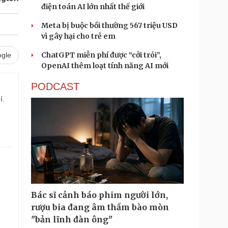
điện toán AI lớn nhất thế giới
Meta bị buộc bồi thường 567 triệu USD
vì gây hại cho trẻ em
ChatGPT miễn phí được “cởi trói”,
gle
OpenAI thêm loạt tính năng AI mới
PODCAST
í.
Bác sĩ cảnh báo phim người lớn,
rượu bia đang âm thầm bào mòn
"bản lĩnh đàn ông"