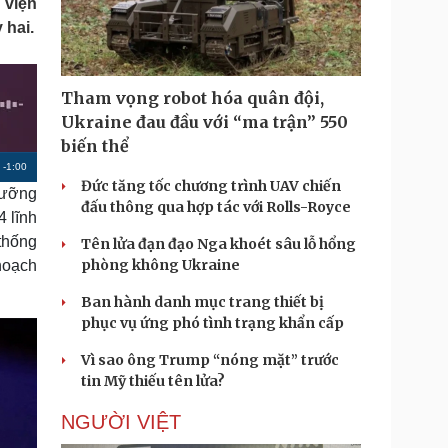
 viện
Doanh nghiệp 24h
Tin Công nghệ
 hai.
Doanh nhân
Trải nghiệm
ì cộng đồng
Chuyển đổi số
Tham vọng robot hóa quân đội,
u lịch
Podcast
Ukraine đau đầu với “ma trận” 550
Tư vấn
Câu chuyện thời sự
biến thể
Săn Tour
Đọc truyện đêm khuya
R
-
1:00
heck-in
Cửa sổ tình yêu
Đức tăng tốc chương trình UAV chiến
lưỡng
Kể chuyện cho bé
e
đấu thông qua hợp tác với Rolls-Royce
4 lĩnh
Hạt giống tâm hồn
m
thống
Tên lửa đạn đạo Nga khoét sâu lỗ hổng
a
phòng không Ukraine
 hoạch
i
Ban hành danh mục trang thiết bị
n
phục vụ ứng phó tình trạng khẩn cấp
i
Vì sao ông Trump “nóng mặt” trước
n
tin Mỹ thiếu tên lửa?
g
NGƯỜI VIỆT
T