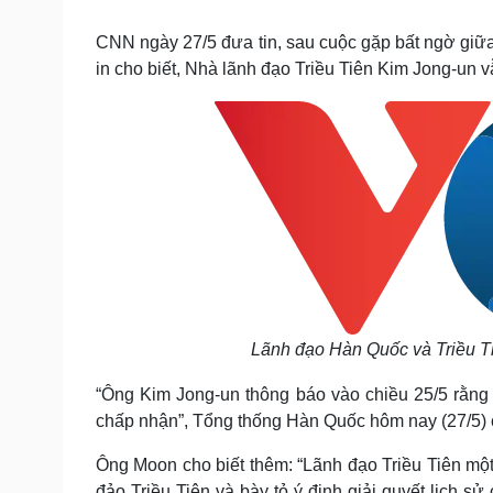
Tin nóng
Việt Nam
Tư vấn luật
Phân tích
CNN ngày 27/5 đưa tin, sau cuộc gặp bất ngờ giữ
in cho biết, Nhà lãnh đạo Triều Tiên Kim Jong-un 
Sức khỏe
Đời sống
Dinh dưỡng - món ngon
Nhà đẹp
Cây thuốc
Blog
Sản phụ khoa
Tình yêu - Gia đình
Nhi khoa
Nam khoa
Làm đẹp - giảm cân
Phòng mạch online
Ăn sạch sống khỏe
Cải chính
Lãnh đạo Hàn Quốc và Triều T
“Ông Kim Jong-un thông báo vào chiều 25/5 rằng 
chấp nhận”, Tổng thống Hàn Quốc hôm nay (27/5) c
Ông Moon cho biết thêm: “Lãnh đạo Triều Tiên một
đảo Triều Tiên và bày tỏ ý định giải quyết lịch s