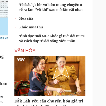
Tôi bất lực khi vợ luôn mang chuyện ở
rể ra làm "vũ khí" sau mỗi lần cãi nhau
Hoa sữa
Khúc mùa thu
Tình dục tuổi 40+: Khác gì tuổi đôi mươi
và cách duy trì đời sống viên mãn
VĂN HÓA
nhân
ng
Đắk Lắk yêu cầu chuyển hóa giá trị
óng