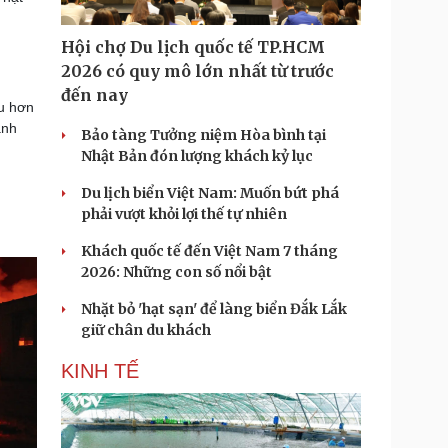
Hội chợ Du lịch quốc tế TP.HCM
2026 có quy mô lớn nhất từ trước
đến nay
ều hơn
ãnh
Bảo tàng Tưởng niệm Hòa bình tại
Nhật Bản đón lượng khách kỷ lục
Du lịch biển Việt Nam: Muốn bứt phá
phải vượt khỏi lợi thế tự nhiên
Khách quốc tế đến Việt Nam 7 tháng
2026: Những con số nổi bật
Nhặt bỏ 'hạt sạn' để làng biển Đắk Lắk
giữ chân du khách
KINH TẾ