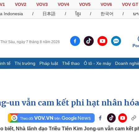
V1
VOV2
VOV3
VOV4
VOV5
VOV6
VOV GT
a Indonesia
/
日本語
/
ខ្មែរ
/
한국어
/
ພາ
Thứ Sáu, ngày 7 tháng 8 năm 2026
Po
inh tế
Thị trường
Pháp luật
Thể thao
Ô tô - Xe máy
Doanh nghi
Thế giới
Multimedia
K
Quan sát
Video
B
Cuộc sống đó đây
Ảnh
K
Hồ sơ
E-Magazine
ng-un vẫn cam kết phi hạt nhân hó
Infographic
Thể thao
Ô tô - Xe máy
D
biết, Nhà lãnh đạo Triều Tiên Kim Jong-un vẫn cam kết ph
Bóng đá
Ô tô
T