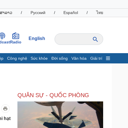
ສາລາວ
/
Русский
/
Español
/
ไทย
English
dcast
Radio
ệp
Công nghệ
Sức khỏe
Đời sống
Văn hóa
Giải trí
inh tế
Thị trường
ất động sản
Giá vàng
hởi nghiệp
Tiêu dùng
Tỷ giá
a
QUÂN SỰ - QUỐC PHÒNG
Chứng khoán
Giá cà phê
oanh nghiệp
Công nghệ
i hạt
hông tin doanh nghiệp
Sành điệu