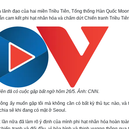
Lịch thi đấu bóng đá
Xe máy
Thế giới thể thao
Tư vấn
a lãnh đạo của hai miền Triều Tiên, Tổng thống Hàn Quốc Moon
eSports
V
vẫn cam kết phi hạt nhân hóa và chấm dứt Chiến tranh Triều Tiên
Hậu trường
Văn hóa
Giải trí
D
Sân khấu - Điện ảnh
Nghệ sĩ
Văn học
Thời trang
Âm nhạc
Sao Việt
c
Di sản
iên đã có cuộc gặp bất ngờ hôm 26/5. Ảnh: CNN.
ông ấy muốn gặp tôi mà không cần có bất kỳ thủ tục nào, và t
hia sẻ khi đang có mặt ở Seoul.
 lần nữa đã làm rõ ý định của mình phi hạt nhân hóa hoàn toà
ử chiến tranh và đối đầu, vì hòa bình và thịnh vượng thông qua