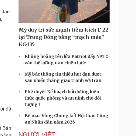
Doanh nghiệp 24h
Tin Công nghệ
Doanh nhân
Trải nghiệm
 Jae-
ì cộng đồng
Chuyển đổi số
.
Mỹ duy trì sức mạnh tiêm kích F-22
u lịch
Podcast
tại Trung Đông bằng “mạch máu”
Tư vấn
Câu chuyện thời sự
KC-135
Săn Tour
Đọc truyện đêm khuya
heck-in
Cửa sổ tình yêu
Khủng hoảng tên lửa Patriot đẩy NATO
Kể chuyện cho bé
vào thế lưỡng nan chiến lược
Hạt giống tâm hồn
Mỹ bác thông tin thiếu hụt đạn dược
sau nhiều tháng giao tranh với Iran
Phê duyệt Kế hoạch bồi dưỡng kiến
thức quốc phòng và an ninh cho đối
tượng 1
ôi đã
Bế mạc Vòng Chung kết Hội thao Công
an Nhân dân năm 2026
n Bán
NGƯỜI VIỆT
 thành