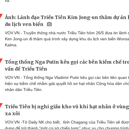
xạ.
Ảnh: Lãnh đạo Triều Tiên Kim Jong-un thăm dự án
du lịch ven biển
VOV.VN - Truyền thông nhà nước Triều Tiên hôm 26/5 đưa tin lãnh 
Kim Jong-un đi thăm quá trình xây dựng khu du lịch ven biển Wons
Kalma.
Tổng thống Nga Putin kêu gọi các bên kiềm chế tr
vấn đề Triều Tiên
VOV.VN - Tổng thống Nga Vladimir Putin kêu gọi các bên liên quan 
hiện sự kiềm chế nhằm giải quyết hồ sơ hạt nhân Cộng hòa dân ch
nhân dân Triều Tiên.
Triều Tiên bị nghi giấu kho vũ khí hạt nhân ở vùng
xa xôi
VOV.VN -Tờ Daily NK cho biết, tỉnh Chagang của Triều Tiên sẽ đượ
dựng để trở thành "một cơ sở chiến lược” phục vụ cho chương trình