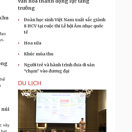
văn hóa thành động lực tăng
trưởng
 khu
Đoàn học sinh Việt Nam xuất sắc giành
8 HCV tại cuộc thi Lễ hội Âm nhạc quốc
tế
đạo
an-
Hoa sữa
Khúc mùa thu
ong
Người trẻ và hành trình đưa di sản
“chạm” vào đương đại
thể
DU LỊCH
ủ
 núi
c xây
 hạt