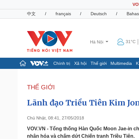
VO
中文
/
français
/
Deutsch
/
Bahas
31°C
Hà Nội
Chính trị
Xã hội
Thế giới
Multimedia
K
Chính trị
Xã hội
Đảng
Tin 24h
THẾ GIỚI
Tổ chức nhân sự
Dự báo thời tiết
Quốc hội
Giáo dục
Lãnh đạo Triều Tiên Kim Jo
Nhận diện sự thật
Dấu ấn VOV
Việc làm
Biển đảo
Chủ Nhật, 08:41, 27/05/2018
Pháp luật
Quân sự - Quốc phòng
VOV.VN - Tổng thống Hàn Quốc Moon Jae-in cho 
nhân hóa và chấm dứt Chiến tranh Triều Tiên.
Vụ án
Vũ khí