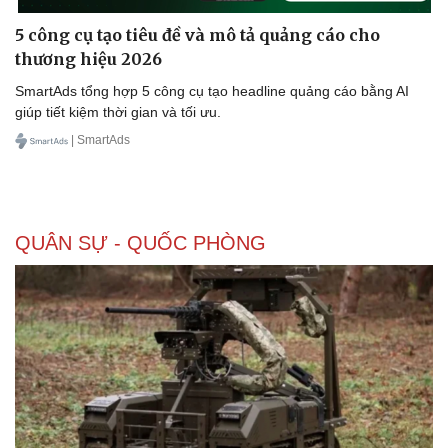
5 công cụ tạo tiêu đề và mô tả quảng cáo cho
thương hiệu 2026
SmartAds tổng hợp 5 công cụ tạo headline quảng cáo bằng AI
Doanh nghiệp
Công nghệ
giúp tiết kiệm thời gian và tối ưu.
Thông tin doanh nghiệp
Sành điệu
| SmartAds
Doanh nghiệp 24h
Tin Công nghệ
Doanh nhân
Trải nghiệm
Vì cộng đồng
Chuyển đổi số
QUÂN SỰ - QUỐC PHÒNG