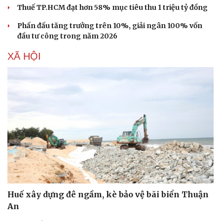
Thuế TP.HCM đạt hơn 58% mục tiêu thu 1 triệu tỷ đồng
Phấn đấu tăng trưởng trên 10%, giải ngân 100% vốn
đầu tư công trong năm 2026
XÃ HỘI
Du lịch
Podcast
Tư vấn
Câu chuyện thời sự
Huế xây dựng đê ngầm, kè bảo vệ bãi biển Thuận
Săn Tour
Đọc truyện đêm khuya
An
check-in
Cửa sổ tình yêu
Kể chuyện cho bé