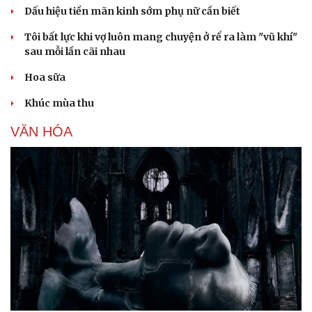
Dấu hiệu tiền mãn kinh sớm phụ nữ cần biết
Tôi bất lực khi vợ luôn mang chuyện ở rể ra làm "vũ khí"
sau mỗi lần cãi nhau
Hoa sữa
Khúc mùa thu
VĂN HÓA