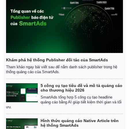
Khám phá hệ thống Publisher đối tác của SmartAds
Tham khảo ngay bài viết sau để nắm danh sách publisher trong hệ
thống quảng cáo của SmartAds.
5 công cụ tạo tiêu đề và mô tả quảng cáo
cho thương hiệu 2026
SmartAds tổng hợp 5 công cụ tạo headline
Kinh tế
Thị trường
quảng cáo bằng AI giúp tiết kiệm thời gian và tối
ưu.
Bất động sản
Giá vàng
Khởi nghiệp
Tiêu dùng
Tỷ giá
Hình thức quảng cáo Native Article trên
hệ thống SmartAds
Chứng khoán