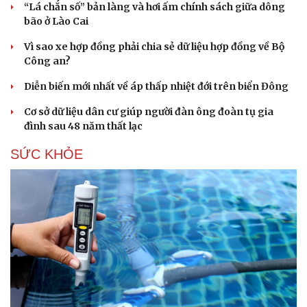
“Lá chắn số” bản làng và hơi ấm chính sách giữa dông
Hạt giống tâm hồn
bão ở Lào Cai
Vì sao xe hợp đồng phải chia sẻ dữ liệu hợp đồng về Bộ
Công an?
Diễn biến mới nhất về áp thấp nhiệt đới trên biển Đông
Cơ sở dữ liệu dân cư giúp người đàn ông đoàn tụ gia
đình sau 48 năm thất lạc
SỨC KHỎE