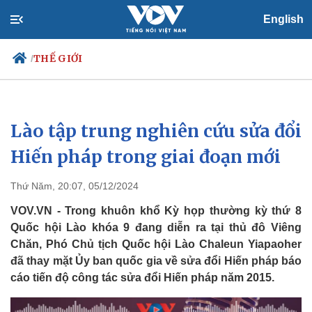
English
THẾ GIỚI
/
Lào tập trung nghiên cứu sửa đổi
Chính trị
Xã hội
Đảng
Tin 24h
Hiến pháp trong giai đoạn mới
Tổ chức nhân sự
Dự báo thời tiết
Quốc hội
Giáo dục
Thứ Năm, 20:07, 05/12/2024
Nhận diện sự thật
Dấu ấn VOV
Việc làm
VOV.VN - Trong khuôn khổ Kỳ họp thường kỳ thứ 8
Biển đảo
Quốc hội Lào khóa 9 đang diễn ra tại thủ đô Viêng
Chăn, Phó Chủ tịch Quốc hội Lào Chaleun Yiapaoher
đã thay mặt Ủy ban quốc gia về sửa đổi Hiến pháp báo
cáo tiến độ công tác sửa đổi Hiến pháp năm 2015.