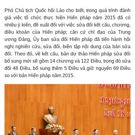
Phó Chủ tịch Quốc hội Lào cho biết, trong quá trình đánh
giá việc tổ chức thực hiện Hiến pháp năm 2015 đã có
nhiều ý kiến, đề xuất đối với việc sửa đổi kết cấu, chương,
điều khoản của Hiến pháp; căn cứ chỉ đạo của Trung
ương Đảng, Ủy ban sửa đổi Hiến pháp đã tiến hành hội
nghị nghiên cứu, sửa đổi, biên tập nội dung của bản sửa
đổi. Theo đó, về kết cấu, bản dự thảo Hiến pháp sửa đổi
bổ sung mới sẽ gồm 14 chương và 122 Điều, trong đó sửa
đổi 48 Điều, bổ sung thêm 5 Điều và giữ nguyên 69 Điều
so với bản Hiến pháp năm 2015.
Thế giới
Multimedia
Quan sát
Video
Cuộc sống đó đây
Ảnh
Hồ sơ
E-Magazine
Infographic