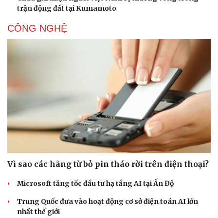
trận động đất tại Kumamoto
CÔNG NGHỆ
Sức khỏe
Đời sống
Dinh dưỡng - món ngon
Nhà đẹp
Cây thuốc
Blog
Sản phụ khoa
Tình yêu - Gia đình
Nhi khoa
Nam khoa
Làm đẹp - giảm cân
Phòng mạch online
Ăn sạch sống khỏe
Vì sao các hãng từ bỏ pin tháo rời trên điện thoại?
Microsoft tăng tốc đầu tư hạ tầng AI tại Ấn Độ
Trung Quốc đưa vào hoạt động cơ sở điện toán AI lớn
nhất thế giới