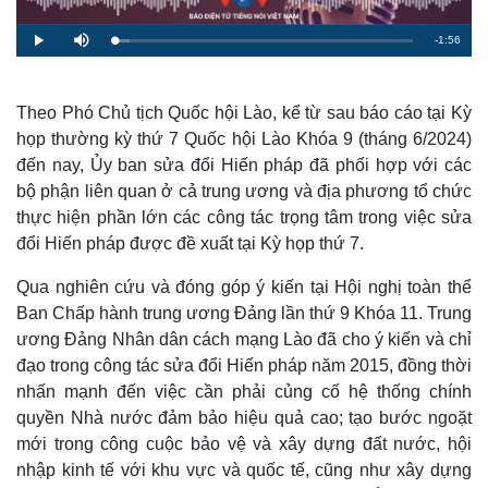
R
-
1:56
L
P
M
o
l
u
a
a
t
e
d
y
e
e
d
m
:
Theo Phó Chủ tịch Quốc hội Lào, kể từ sau báo cáo tại Kỳ
5
.
họp thường kỳ thứ 7 Quốc hội Lào Khóa 9 (tháng 6/2024)
a
2
9
đến nay, Ủy ban sửa đổi Hiến pháp đã phối hợp với các
%
i
bộ phận liên quan ở cả trung ương và địa phương tổ chức
n
thực hiện phần lớn các công tác trọng tâm trong việc sửa
i
đổi Hiến pháp được đề xuất tại Kỳ họp thứ 7.
n
Qua nghiên cứu và đóng góp ý kiến tại Hội nghị toàn thể
g
Ban Chấp hành trung ương Đảng lần thứ 9 Khóa 11. Trung
T
ương Đảng Nhân dân cách mạng Lào đã cho ý kiến và chỉ
đạo trong công tác sửa đổi Hiến pháp năm 2015, đồng thời
i
nhấn mạnh đến việc cần phải củng cố hệ thống chính
m
quyền Nhà nước đảm bảo hiệu quả cao; tạo bước ngoặt
e
mới trong công cuộc bảo vệ và xây dựng đất nước, hội
nhập kinh tế với khu vực và quốc tế, cũng như xây dựng