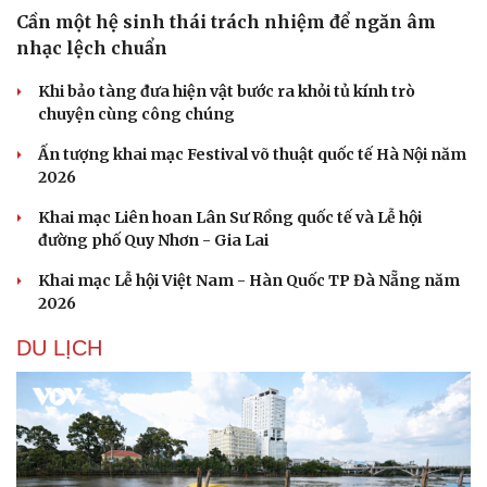
Cần một hệ sinh thái trách nhiệm để ngăn âm
nhạc lệch chuẩn
Khi bảo tàng đưa hiện vật bước ra khỏi tủ kính trò
chuyện cùng công chúng
Ấn tượng khai mạc Festival võ thuật quốc tế Hà Nội năm
2026
Khai mạc Liên hoan Lân Sư Rồng quốc tế và Lễ hội
đường phố Quy Nhơn - Gia Lai
Khai mạc Lễ hội Việt Nam - Hàn Quốc TP Đà Nẵng năm
2026
Văn hóa
Giải trí
DU LỊCH
Sân khấu - Điện ảnh
Nghệ sĩ
Văn học
Thời trang
Âm nhạc
Sao Việt
Di sản