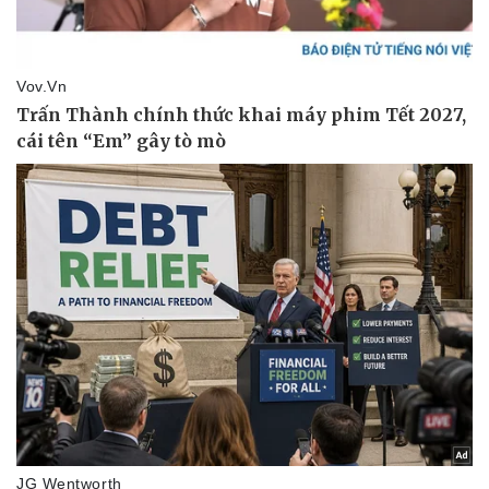
Vụ án
Vũ khí
Tin nóng
Việt Nam
Tư vấn luật
Phân tích