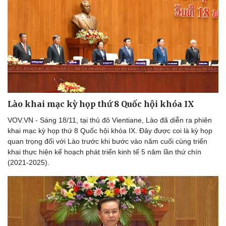
Thể thao
Ô tô - Xe máy
Bóng đá
Ô tô
Lịch thi đấu bóng đá
Xe máy
Thế giới thể thao
Tư vấn
eSports
Hậu trường
Lào khai mạc kỳ họp thứ 8 Quốc hội khóa IX
VOV.VN - Sáng 18/11, tại thủ đô Vientiane, Lào đã diễn ra phiên
khai mạc kỳ họp thứ 8 Quốc hội khóa IX. Đây được coi là kỳ họp
quan trọng đối với Lào trước khi bước vào năm cuối cùng triển
khai thực hiện kế hoạch phát triển kinh tế 5 năm lần thứ chín
(2021-2025).