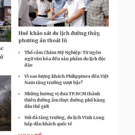
Huế khảo sát du lịch đường thủy,
phương án thoát lũ
ác
Thổ cẩm Chăm Mỹ Nghiệp: Từ ngôn
tử
ngữ văn hóa đến sản phẩm du lịch độc
đáo
Vì sao lượng khách Philippines đến Việt
Nam tăng trưởng vượt bậc?
Những hương vị đưa TP.HCM thành
thiên đường ẩm thực đường phố hàng
đầu thế giới
Nối đà tăng trưởng, du lịch Vĩnh Long
hấp dẫn khách quốc tế