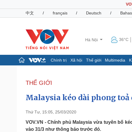
VO
中文
/
français
/
Deutsch
/
Bahas
36°C
Hà Nội
Chính trị
Xã hội
Thế giới
Multimedia
K
Chính trị
Xã hội
Đảng
Tin 24h
THẾ GIỚI
Tổ chức nhân sự
Dự báo thời tiết
Quốc hội
Giáo dục
Malaysia kéo dài phong toả 
Nhận diện sự thật
Dấu ấn VOV
Việc làm
Biển đảo
Thứ Tư, 15:05, 25/03/2020
Pháp luật
Quân sự - Quốc phòng
VOV.VN - Chính phủ Malaysia vừa tuyên bố kéo 
vào 31/3 như thông báo trước đó.
Vụ án
Vũ khí