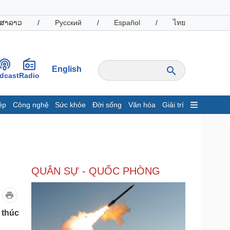
ສາລາວ
/
Русский
/
Español
/
ไทย
English
dcast
Radio
ệp
Công nghệ
Sức khỏe
Đời sống
Văn hóa
Giải trí
inh tế
Thị trường
ất động sản
Giá vàng
hởi nghiệp
Tiêu dùng
Tỷ giá
QUÂN SỰ - QUỐC PHÒNG
Chứng khoán
Giá cà phê
oanh nghiệp
Công nghệ
 thúc
hông tin doanh nghiệp
Sành điệu