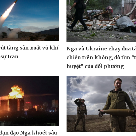
út tăng sản xuất vũ khí
Nga và Ukraine chạy đua t
 sự Iran
chiến trên không, dò tìm “
huyệt” của đối phương
 đạn đạo Nga khoét sâu