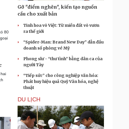
Gỡ "điểm nghẽn", kiến tạo nguồn
cầu cho xuất bản
Tinh hoa võ Việt: Từ miền đất võ vươn
ra thế giới
có 80
ngoại
“Spider-Man: Brand New Day” dẫn đầu
doanh số phòng vé Mỹ
Phong slư - “thư tình” bằng dân ca của
c
người Tày
 hai
“Tiếp sức” cho công nghiệp văn hóa:
ch
Phát huy hiệu quả Quỹ Văn hóa, nghệ
thuật
DU LỊCH