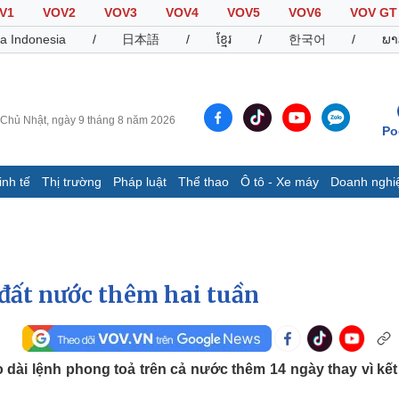
V1
VOV2
VOV3
VOV4
VOV5
VOV6
VOV GT
a Indonesia
/
日本語
/
ខ្មែរ
/
한국어
/
ພາ
Chủ Nhật, ngày 9 tháng 8 năm 2026
Po
inh tế
Thị trường
Pháp luật
Thể thao
Ô tô - Xe máy
Doanh nghi
Thế giới
Multimedia
K
Quan sát
Video
B
Cuộc sống đó đây
Ảnh
K
Hồ sơ
E-Magazine
đất nước thêm hai tuần
Infographic
Thể thao
Ô tô - Xe máy
D
dài lệnh phong toả trên cả nước thêm 14 ngày thay vì kết
Bóng đá
Ô tô
T