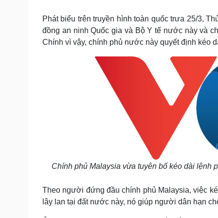
Tin nóng
Việt Nam
Tư vấn luật
Phân tích
Phát biểu trên truyền hình toàn quốc trưa 25/3, T
đồng an ninh Quốc gia và Bộ Y tế nước này và ch
Chính vì vậy, chính phủ nước này quyết định kéo d
Sức khỏe
Đời sống
Dinh dưỡng - món ngon
Nhà đẹp
Cây thuốc
Blog
Sản phụ khoa
Tình yêu - Gia đình
Nhi khoa
Nam khoa
Làm đẹp - giảm cân
Phòng mạch online
Ăn sạch sống khỏe
Cải chính
Chính phủ Malaysia vừa tuyên bố kéo dài lệnh p
Theo người đứng đầu chính phủ Malaysia, việc kéo
lây lan tại đất nước này, nó giúp người dân hạn chế