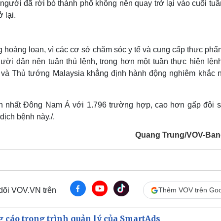
gười đã rời bỏ thành phố không nên quay trở lại vào cuối tuầ
 lại.
 hoảng loạn, vì các cơ sở chăm sóc y tế và cung cấp thực phẩ
ời dân nên tuân thủ lệnh, trong hơn một tuần thực hiện lệnh
 và Thủ tướng Malaysia khẳng định hành động nghiêm khắc n
ớn nhất Đông Nam Á với 1.796 trường hợp, cao hơn gấp đôi s
dịch bệnh này./.
Quang Trung/VOV-Ba
 dõi VOV.VN trên
Thêm VOV trên Goo
g cáo trong trình quản lý của SmartAds