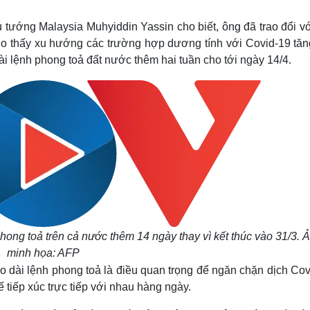
Lịch thi đấu bóng đá
Xe máy
Thế giới thể thao
Tư vấn
hủ tướng Malaysia Muhyiddin Yassin cho biết, ông đã trao đổi v
eSports
V
o thấy xu hướng các trường hợp dương tính với Covid-19 tăng
Hậu trường
ài lệnh phong toả đất nước thêm hai tuần cho tới ngày 14/4.
Văn hóa
Giải trí
D
Sân khấu - Điện ảnh
Nghệ sĩ
Văn học
Thời trang
Âm nhạc
Sao Việt
c
Di sản
hong toả trên cả nước thêm 14 ngày thay vì kết thúc vào 31/3. 
minh họa: AFP
 dài lệnh phong toả là điều quan trọng để ngăn chặn dịch Cov
 tiếp xúc trực tiếp với nhau hàng ngày.