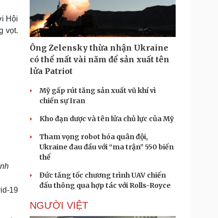
Doanh nghiệp 24h
Tin Công nghệ
Doanh nhân
Trải nghiệm
ới Hội
ì cộng đồng
Chuyển đổi số
 vọt.
Ông Zelensky thừa nhận Ukraine
u lịch
Podcast
có thể mất vài năm để sản xuất tên
Tư vấn
Câu chuyện thời sự
lửa Patriot
Săn Tour
Đọc truyện đêm khuya
heck-in
Cửa sổ tình yêu
Mỹ gấp rút tăng sản xuất vũ khí vì
Kể chuyện cho bé
chiến sự Iran
Hạt giống tâm hồn
Kho đạn dược và tên lửa chủ lực của Mỹ
Tham vọng robot hóa quân đội,
Ukraine đau đầu với “ma trận” 550 biến
thể
Ảnh
Đức tăng tốc chương trình UAV chiến
đấu thông qua hợp tác với Rolls-Royce
id-19
NGƯỜI VIỆT