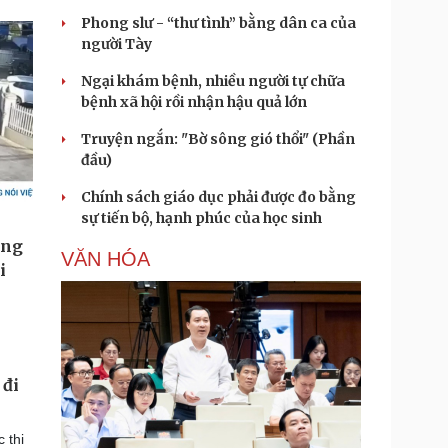
Phong slư - “thư tình” bằng dân ca của
người Tày
Ngại khám bệnh, nhiều người tự chữa
bệnh xã hội rồi nhận hậu quả lớn
Truyện ngắn: "Bờ sông gió thổi" (Phần
đầu)
Chính sách giáo dục phải được đo bằng
sự tiến bộ, hạnh phúc của học sinh
VĂN HÓA
 đi
 thi