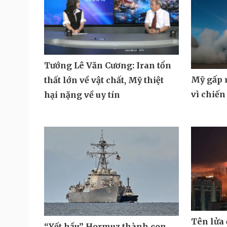
Tướng Lê Văn Cương: Iran tổn
Mỹ gấp r
thất lớn về vật chất, Mỹ thiệt
vì chiến
hại nặng về uy tín
Tên lửa
“Yết hầu” Hormuz thành con