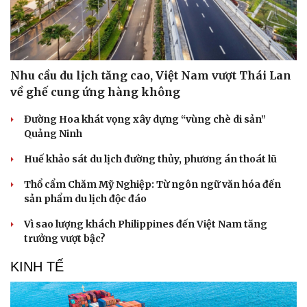
Nhu cầu du lịch tăng cao, Việt Nam vượt Thái Lan
về ghế cung ứng hàng không
Văn hóa
Giải trí
Đường Hoa khát vọng xây dựng “vùng chè di sản”
Quảng Ninh
Sân khấu - Điện ảnh
Nghệ sĩ
Văn học
Thời trang
Huế khảo sát du lịch đường thủy, phương án thoát lũ
Âm nhạc
Sao Việt
Di sản
Thổ cẩm Chăm Mỹ Nghiệp: Từ ngôn ngữ văn hóa đến
sản phẩm du lịch độc đáo
Vì sao lượng khách Philippines đến Việt Nam tăng
trưởng vượt bậc?
KINH TẾ