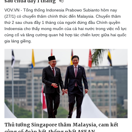
sau chưa đầy 1 tháng
Thế giới thể thao
Tư vấn
VOV.VN - Tổng thống Indonesia Prabowo Subianto hôm nay
eSports
(27/1) có chuyến thăm chính thức đến Malaysia. Chuyến thăm
Hậu trường
thứ 2 sau chưa đầy 1 tháng của người đứng đầu Chính quyền
Indoensia cho thấy mong muốn của cả hai nước trong việc nỗ lực
củng cố và tăng cường quan hệ hợp tác chiến lược giữa hai quốc
gia láng giềng.
Thủ tướng Singapore thăm Malaysia, cam kết
củng cố đoàn kết, thống nhất ASEAN