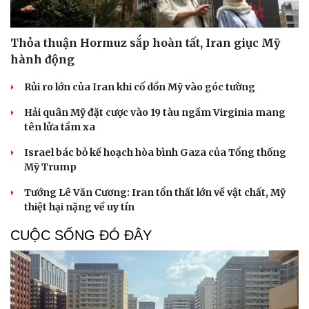
Thỏa thuận Hormuz sắp hoàn tất, Iran giục Mỹ
hành động
Rủi ro lớn của Iran khi cố dồn Mỹ vào góc tường
Hải quân Mỹ đặt cược vào 19 tàu ngầm Virginia mang
tên lửa tầm xa
Israel bác bỏ kế hoạch hòa bình Gaza của Tổng thống
Mỹ Trump
Tướng Lê Văn Cương: Iran tổn thất lớn về vật chất, Mỹ
thiệt hại nặng về uy tín
CUỘC SỐNG ĐÓ ĐÂY