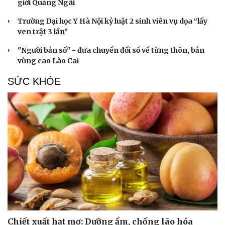
giới Quảng Ngãi
Trường Đại học Y Hà Nội kỷ luật 2 sinh viên vụ dọa “lấy
ven trật 3 lần”
"Người bản số" - đưa chuyển đổi số về từng thôn, bản
vùng cao Lào Cai
SỨC KHỎE
Du lịch
Podcast
Tư vấn
Câu chuyện thời sự
Săn Tour
Đọc truyện đêm khuya
check-in
Cửa sổ tình yêu
Kể chuyện cho bé
Hạt giống tâm hồn
Chiết xuất hạt mơ: Dưỡng ẩm, chống lão hóa