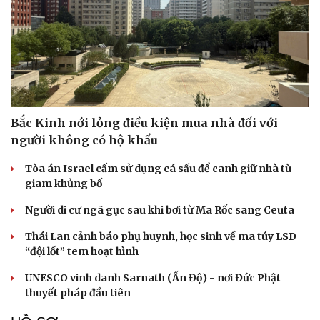
Bắc Kinh nới lỏng điều kiện mua nhà đối với
người không có hộ khẩu
Tòa án Israel cấm sử dụng cá sấu để canh giữ nhà tù
giam khủng bố
Cải chính
Người di cư ngã gục sau khi bơi từ Ma Rốc sang Ceuta
Thái Lan cảnh báo phụ huynh, học sinh về ma túy LSD
“đội lốt” tem hoạt hình
UNESCO vinh danh Sarnath (Ấn Độ) - nơi Đức Phật
thuyết pháp đầu tiên