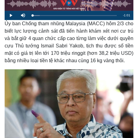
R
-
1:01
L
P
M
o
l
u
a
Ủy ban Chống tham nhũng Malaysia (MACC) hôm 2/3 cho
a
t
e
d
y
e
e
biết lực lượng cảnh sát đã tiến hành khám xét nơi cư trú
d
m
:
và bắt giữ 4 quan chức cấp cao từng làm việc dưới quyền
8
.
a
8
cựu Thủ tướng Ismail Sabri Yakob, tịch thu được số tiền
4
%
mặt có giá trị lên tới 170 triệu ringgit (hơn 38,2 triệu USD)
i
bằng nhiều loại tiền tệ khác nhau cùng 16 kg vàng thỏi.
n
i
n
g
T
i
m
e