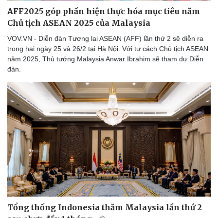
AFF2025 góp phần hiện thực hóa mục tiêu năm
Chủ tịch ASEAN 2025 của Malaysia
VOV.VN - Diễn đàn Tương lai ASEAN (AFF) lần thứ 2 sẽ diễn ra
trong hai ngày 25 và 26/2 tại Hà Nội. Với tư cách Chủ tịch ASEAN
năm 2025, Thủ tướng Malaysia Anwar Ibrahim sẽ tham dự Diễn
đàn.
Thể thao
Ô tô - Xe máy
Bóng đá
Ô tô
Tổng thống Indonesia thăm Malaysia lần thứ 2
Lịch thi đấu bóng đá
Xe máy