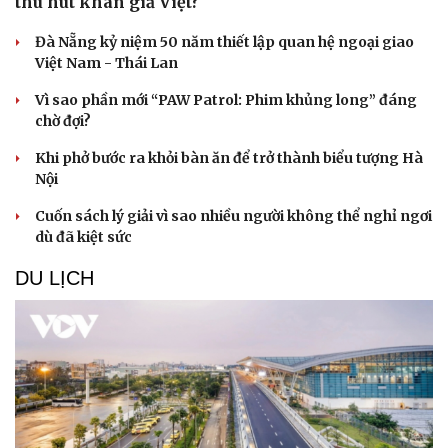
thu hút khán giả Việt?
Đà Nẵng kỷ niệm 50 năm thiết lập quan hệ ngoại giao
Việt Nam - Thái Lan
Vì sao phần mới “PAW Patrol: Phim khủng long” đáng
chờ đợi?
Khi phở bước ra khỏi bàn ăn để trở thành biểu tượng Hà
Nội
Cuốn sách lý giải vì sao nhiều người không thể nghỉ ngơi
dù đã kiệt sức
DU LỊCH