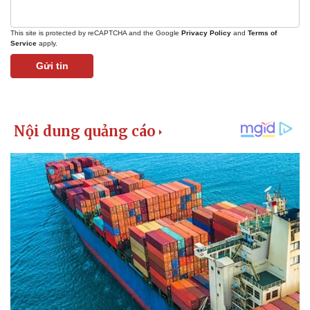
This site is protected by reCAPTCHA and the Google
Privacy Policy
and
Terms of
Service
apply.
Gửi tin
Kinh tế
Thị trường
Bất động sản
Giá vàng
Khởi nghiệp
Tiêu dùng
Tỷ giá
Chứng khoán
Giá cà phê