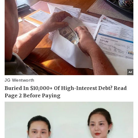
Pháp luật
Quân sự - Quốc phòng
Vụ án
Vũ khí
Tin nóng
Việt Nam
Tư vấn luật
Phân tích