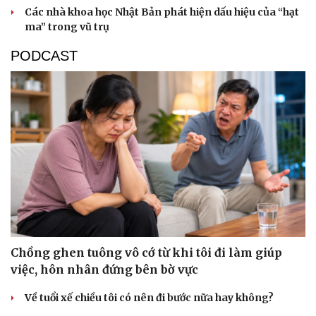
Các nhà khoa học Nhật Bản phát hiện dấu hiệu của “hạt
ma” trong vũ trụ
Sức khỏe
Đời sống
Dinh dưỡng - món ngon
Nhà đẹp
PODCAST
Cây thuốc
Blog
Sản phụ khoa
Tình yêu - Gia đình
Nhi khoa
Nam khoa
Làm đẹp - giảm cân
Phòng mạch online
Ăn sạch sống khỏe
Chồng ghen tuông vô cớ từ khi tôi đi làm giúp
việc, hôn nhân đứng bên bờ vực
Về tuổi xế chiều tôi có nên đi bước nữa hay không?