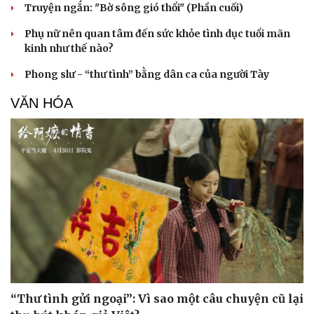
Truyện ngắn: "Bờ sông gió thổi" (Phần cuối)
Phụ nữ nên quan tâm đến sức khỏe tình dục tuổi mãn
kinh như thế nào?
Phong slư - “thư tình” bằng dân ca của người Tày
VĂN HÓA
“Thư tình gửi ngoại”: Vì sao một câu chuyện cũ lại