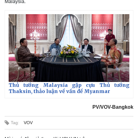
Malaysia.
Thế giới
Multimedia
Thủ tướng Malaysia gặp cựu Thủ tướng
Thaksin, thảo luận về vấn đề Myanmar
Quan sát
Video
Cuộc sống đó đây
Ảnh
Hồ sơ
E-Magazine
PV/VOV-Bangkok
Infographic
Tag:
VOV