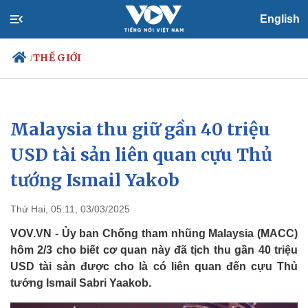
English
THẾ GIỚI
/
Malaysia thu giữ gần 40 triệu
Chính trị
Xã hội
Đảng
Tin 24h
USD tài sản liên quan cựu Thủ
Tổ chức nhân sự
Dự báo thời tiết
tướng Ismail Yakob
Quốc hội
Giáo dục
Nhận diện sự thật
Dấu ấn VOV
Việc làm
Thứ Hai, 05:11, 03/03/2025
Biển đảo
VOV.VN - Ủy ban Chống tham nhũng Malaysia (MACC)
hôm 2/3 cho biết cơ quan này đã tịch thu gần 40 triệu
USD tài sản được cho là có liên quan đến cựu Thủ
tướng Ismail Sabri Yaakob.