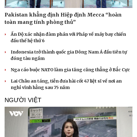
Doanh nghiệp
Công nghệ
Thông tin doanh nghiệp
Sành điệu
Pakistan khẳng định Hiệp định Mecca “hoàn
Doanh nghiệp 24h
Tin Công nghệ
toàn mang tính phòng thủ”
Doanh nhân
Trải nghiệm
Vì cộng đồng
Chuyển đổi số
Ấn Độ xác nhận đàm phán với Pháp về máy bay chiến
đấu thế hệ thứ 6
Indonesia trở thành quốc gia Đông Nam Á đầu tiên tự
đóng tàu ngầm
Nga cáo buộc NATO làm gia tăng căng thẳng ở Bắc Cực
Lai Châu an táng, tiễn đưa hài cốt 47 liệt sĩ về nơi an
nghỉ vĩnh hằng sau 75 năm
NGƯỜI VIỆT