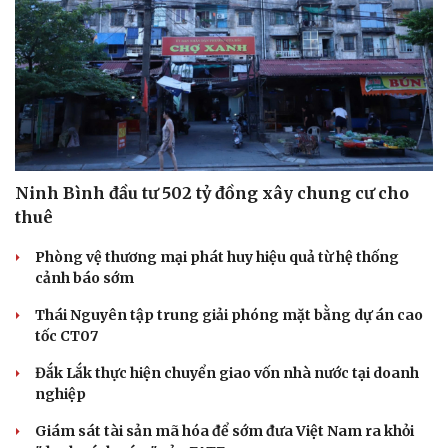
Ninh Bình đầu tư 502 tỷ đồng xây chung cư cho
thuê
Văn hóa
Giải trí
Sân khấu - Điện ảnh
Nghệ sĩ
Phòng vệ thương mại phát huy hiệu quả từ hệ thống
Văn học
Thời trang
cảnh báo sớm
Âm nhạc
Sao Việt
Di sản
Thái Nguyên tập trung giải phóng mặt bằng dự án cao
tốc CT07
Đắk Lắk thực hiện chuyển giao vốn nhà nước tại doanh
nghiệp
Giám sát tài sản mã hóa để sớm đưa Việt Nam ra khỏi