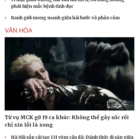
phát hiện mắc bệnh tình dục
Ranh giới mong manh giữa hài hước và phản cảm
Sức khỏe
Đời sống
VĂN HÓA
Dinh dưỡng - món ngon
Nhà đẹp
Cây thuốc
Blog
Sản phụ khoa
Tình yêu - Gia đình
Nhi khoa
Nam khoa
Làm đẹp - giảm cân
Phòng mạch online
Ăn sạch sống khỏe
Từ vụ MCK gỡ 19 ca khúc: Không thể gây sốc rồi
chỉ xin lỗi là xong
Hà Nội sắp cải tạo 131 vòm cầu đá: Đánh thức di sản giữa