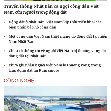
Truyền thông Nhật Bản ca ngợi công dân Việt
Doanh nghiệp
Công nghệ
Nam cứu người trong động đất
Thông tin doanh nghiệp
Sành điệu
Động đất ở Nhật Bản: Việt Nam kịp thời triển khai các
Doanh nghiệp 24h
Tin Công nghệ
biện pháp bảo hộ công dân
Doanh nhân
Trải nghiệm
Vì cộng đồng
Chuyển đổi số
Một công dân Việt Nam thiệt mạng do động đất tại miền
Nam Nhật Bản
Chưa có thông tin về người Việt Nam bị thương vong do
động đất tại Nhật Bản
Chưa ghi nhận người Việt Nam bị thương vong trong
trận động đất tại Kumamoto
CÔNG NGHỆ