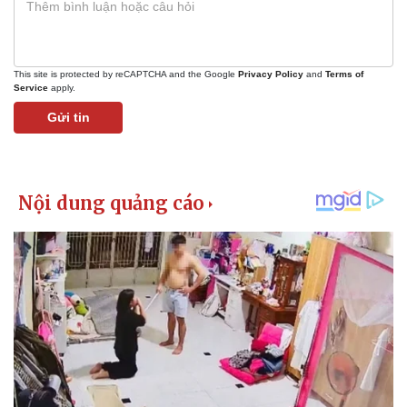
This site is protected by reCAPTCHA and the Google
Privacy Policy
and
Terms of
Service
apply.
Gửi tin