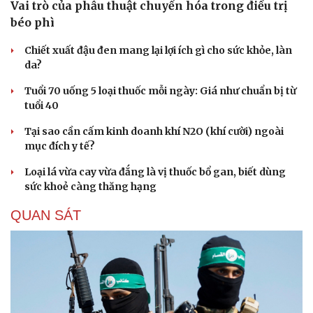
Vai trò của phẫu thuật chuyển hóa trong điều trị
béo phì
Chiết xuất đậu đen mang lại lợi ích gì cho sức khỏe, làn
da?
Tuổi 70 uống 5 loại thuốc mỗi ngày: Giá như chuẩn bị từ
tuổi 40
Tại sao cần cấm kinh doanh khí N2O (khí cười) ngoài
mục đích y tế?
Loại lá vừa cay vừa đắng là vị thuốc bổ gan, biết dùng
sức khoẻ càng thăng hạng
Du lịch
Podcast
Tư vấn
Câu chuyện thời sự
QUAN SÁT
Săn Tour
Đọc truyện đêm khuya
check-in
Cửa sổ tình yêu
Kể chuyện cho bé
Hạt giống tâm hồn