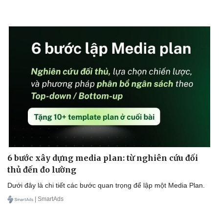
Bóng đá
Ô tô
Lịch thi đấu bóng đá
Xe máy
Thế giới thể thao
Tư vấn
eSports
Hậu trường
6 bước xây dựng media plan: từ nghiên cứu đối
thủ đến đo lường
Dưới đây là chi tiết các bước quan trọng để lập một Media Plan.
| SmartAds