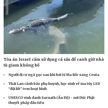
Tòa án Israel cấm sử dụng cá sấu để canh giữ nhà
tù giam khủng bố
Người di cư ngã gục sau khi bơi từ Ma Rốc sang Ceuta
Thái Lan cảnh báo phụ huynh, học sinh về ma túy LSD
“đội lốt” tem hoạt hình
UNESCO vinh danh Sarnath (Ấn Độ) - nơi Đức Phật
thuyết pháp đầu tiên