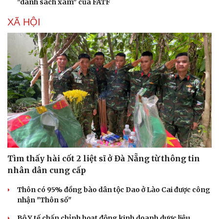
"danh sách xám" của FATF
XÃ HỘI
Tìm thấy hài cốt 2 liệt sĩ ở Đà Nẵng từ thông tin
nhân dân cung cấp
Thôn có 95% đồng bào dân tộc Dao ở Lào Cai được công
nhận "Thôn số"
Bộ Y tế chấn chỉnh hoạt động kinh doanh dược liệu