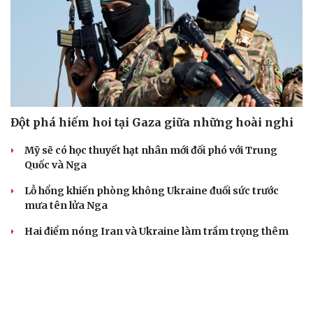
Đột phá hiếm hoi tại Gaza giữa những hoài nghi
Mỹ sẽ có học thuyết hạt nhân mới đối phó với Trung
Quốc và Nga
Lỗ hổng khiến phòng không Ukraine đuối sức trước
mưa tên lửa Nga
Hai điểm nóng Iran và Ukraine làm trầm trọng thêm
khủng hoảng năng lượng toàn cầu
Iran tranh thủ “khoảng ngừng” giao tranh với Mỹ để
củng cố sức mạnh quân sự