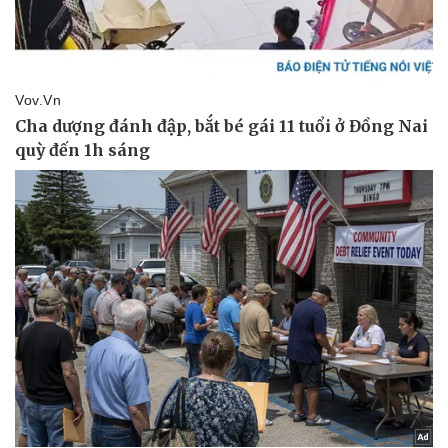
Kinh tế
Thị trường
Bất động sản
Giá vàng
Khởi nghiệp
Tiêu dùng
Tỷ giá
Chứng khoán
Giá cà phê