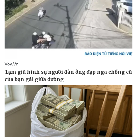
Pháp luật
Quân sự - Quốc phòng
Vụ án
Vũ khí
Tin nóng
Việt Nam