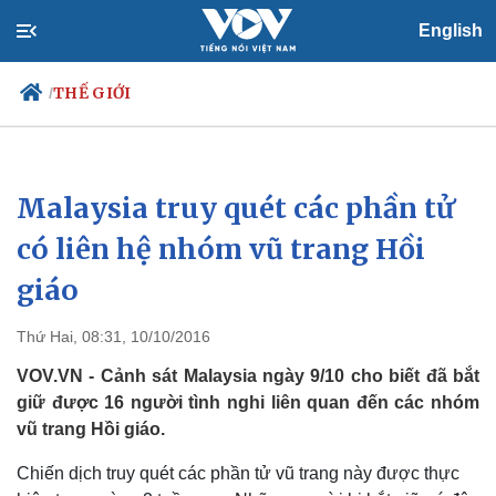
English
THẾ GIỚI
/
Malaysia truy quét các phần tử
Chính trị
Xã hội
Đảng
Tin 24h
có liên hệ nhóm vũ trang Hồi
Tổ chức nhân sự
Dự báo thời tiết
giáo
Quốc hội
Giáo dục
Nhận diện sự thật
Dấu ấn VOV
Việc làm
Thứ Hai, 08:31, 10/10/2016
Biển đảo
VOV.VN - Cảnh sát Malaysia ngày 9/10 cho biết đã bắt
giữ được 16 người tình nghi liên quan đến các nhóm
vũ trang Hồi giáo.
Chiến dịch truy quét các phần tử vũ trang này được thực