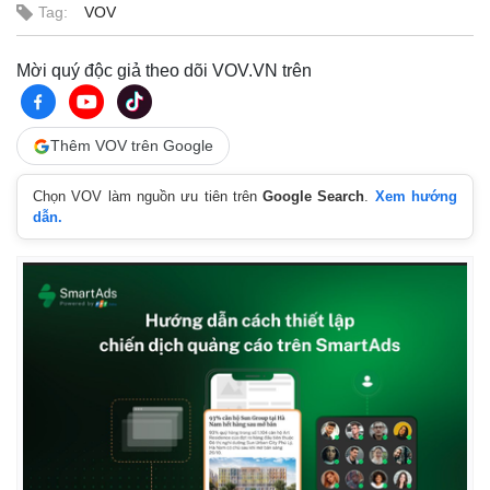
Tag:
VOV
Mời quý độc giả theo dõi VOV.VN trên
Thêm VOV trên Google
Chọn VOV làm nguồn ưu tiên trên
Google Search
.
Xem hướng
dẫn.
Thế giới
Multimedia
Quan sát
Video
Cuộc sống đó đây
Ảnh
Hồ sơ
E-Magazine
Infographic