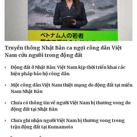
Truyền thông Nhật Bản ca ngợi công dân Việt
Doanh nghiệp
Công nghệ
Nam cứu người trong động đất
Thông tin doanh nghiệp
Sành điệu
Doanh nghiệp 24h
Tin Công nghệ
Động đất ở Nhật Bản: Việt Nam kịp thời triển khai các
Doanh nhân
Trải nghiệm
biện pháp bảo hộ công dân
Vì cộng đồng
Chuyển đổi số
Một công dân Việt Nam thiệt mạng do động đất tại miền
Nam Nhật Bản
Chưa có thông tin về người Việt Nam bị thương vong do
động đất tại Nhật Bản
Chưa ghi nhận người Việt Nam bị thương vong trong
trận động đất tại Kumamoto