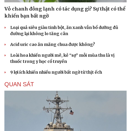
Vỏ chanh đông lạnh có tác dụng gì? Sự thật có thể
khiến bạn bất ngờ
Loại quả siêu giàu tinh bột, ăn xanh vẫn bổ dưỡng đủ
đường lại không lo tăng cân
Acid uric cao ăn măng chua được không?
Du lịch
Podcast
Loài hoa khiến người mê, kẻ “sợ” mỗi mùa thu là vị
thuốc trong y học cổ truyền
Tư vấn
Câu chuyện thời sự
Săn Tour
Đọc truyện đêm khuya
9 lợi ích khiến nhiều người bất ngờ từ thịt ếch
check-in
Cửa sổ tình yêu
Kể chuyện cho bé
QUAN SÁT
Hạt giống tâm hồn