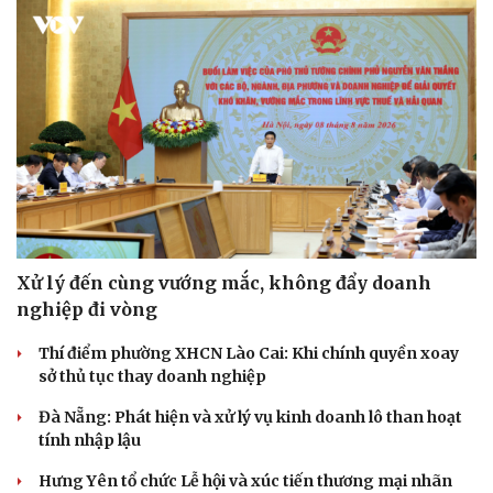
Văn hóa
Giải trí
Sân khấu - Điện ảnh
Nghệ sĩ
Văn học
Thời trang
Xử lý đến cùng vướng mắc, không đẩy doanh
Âm nhạc
Sao Việt
nghiệp đi vòng
Di sản
Thí điểm phường XHCN Lào Cai: Khi chính quyền xoay
sở thủ tục thay doanh nghiệp
Đà Nẵng: Phát hiện và xử lý vụ kinh doanh lô than hoạt
tính nhập lậu
Hưng Yên tổ chức Lễ hội và xúc tiến thương mại nhãn