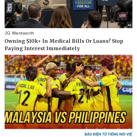
Kinh tế
Thị trường
Bất động sản
Giá vàng
Khởi nghiệp
Tiêu dùng
Tỷ giá
Chứng khoán
Giá cà phê