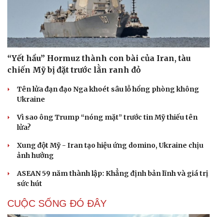
“Yết hầu” Hormuz thành con bài của Iran, tàu
chiến Mỹ bị đặt trước lằn ranh đỏ
Tên lửa đạn đạo Nga khoét sâu lỗ hổng phòng không
Ukraine
Vì sao ông Trump “nóng mặt” trước tin Mỹ thiếu tên
lửa?
Xung đột Mỹ - Iran tạo hiệu ứng domino, Ukraine chịu
ảnh hưởng
ASEAN 59 năm thành lập: Khẳng định bản lĩnh và giá trị
sức hút
CUỘC SỐNG ĐÓ ĐÂY