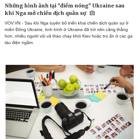
Những hình ảnh tại "điểm nóng" Ukraine sau
khi Nga mở chiến dịch quân sự
VOV.VN - Sau khi Nga tuyên bố triển khai chiến dịch quân sự ở
miền Đông Ukraine, tình hình ở Ukraine đã trở nên căng thẳng
hơn, nhiều người vội vã tháo chạy khỏi Kiev hoặc trú ẩn ở các ga
tàu điện ngầm.
Thể thao
Ô tô - Xe máy
Bóng đá
Ô tô
Lịch thi đấu bóng đá
Xe máy
Thế giới thể thao
Tư vấn
eSports
Hậu trường