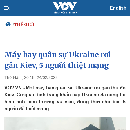
English
THẾ GIỚI
/
Máy bay quân sự Ukraine rơi
Chính trị
Xã hội
Đảng
Tin 24h
gần Kiev, 5 người thiệt mạng
Tổ chức nhân sự
Dự báo thời tiết
Quốc hội
Giáo dục
Thứ Năm, 20:18, 24/02/2022
Nhận diện sự thật
Dấu ấn VOV
Việc làm
VOV.VN - Một máy bay quân sự Ukraine rơi gần thủ đô
Biển đảo
Kiev. Cơ quan tình trạng khẩn cấp Ukraine đã công bố
hình ảnh hiện trường vụ việc, đồng thời cho biết 5
người đã thiệt mạng.