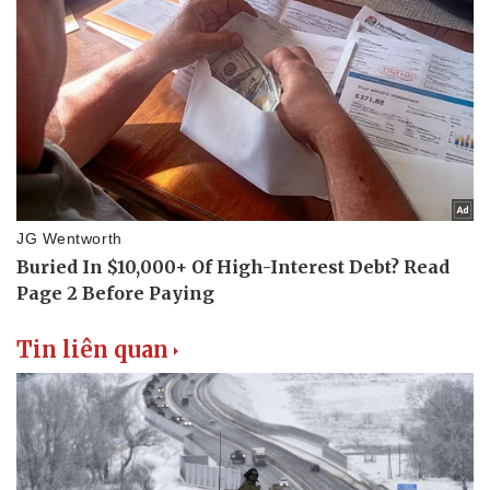
Pháp luật
Quân sự - Quốc phòng
Vụ án
Vũ khí
Tin nóng
Việt Nam
Tư vấn luật
Phân tích
Tin liên quan