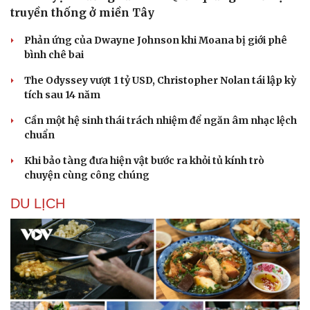
truyền thống ở miền Tây
Phản ứng của Dwayne Johnson khi Moana bị giới phê
bình chê bai
The Odyssey vượt 1 tỷ USD, Christopher Nolan tái lập kỳ
tích sau 14 năm
Cần một hệ sinh thái trách nhiệm để ngăn âm nhạc lệch
chuẩn
Khi bảo tàng đưa hiện vật bước ra khỏi tủ kính trò
chuyện cùng công chúng
DU LỊCH