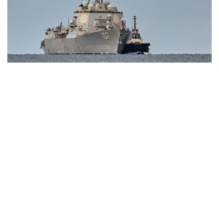
“Yết hầu” Hormuz thành con bài của Iran, tàu
chiến Mỹ bị đặt trước lằn ranh đỏ
Tên lửa đạn đạo Nga khoét sâu lỗ hổng phòng không
Ukraine
Vì sao ông Trump “nóng mặt” trước tin Mỹ thiếu tên
lửa?
Xung đột Mỹ - Iran tạo hiệu ứng domino, Ukraine chịu
ảnh hưởng
ASEAN 59 năm thành lập: Khẳng định bản lĩnh và giá trị
sức hút