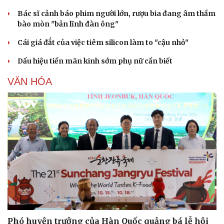
Bác sĩ cảnh báo phim người lớn, rượu bia đang âm thầm
bào mòn "bản lĩnh đàn ông"
Cái giá đắt của việc tiêm silicon làm to "cậu nhỏ"
Dấu hiệu tiền mãn kinh sớm phụ nữ cần biết
Sức khỏe
Đời sống
VĂN HÓA
Dinh dưỡng - món ngon
Nhà đẹp
Cây thuốc
Blog
Sản phụ khoa
Tình yêu - Gia đình
Nhi khoa
Nam khoa
Làm đẹp - giảm cân
Phòng mạch online
Ăn sạch sống khỏe
Phó huyện trưởng của Hàn Quốc quảng bá lễ hội