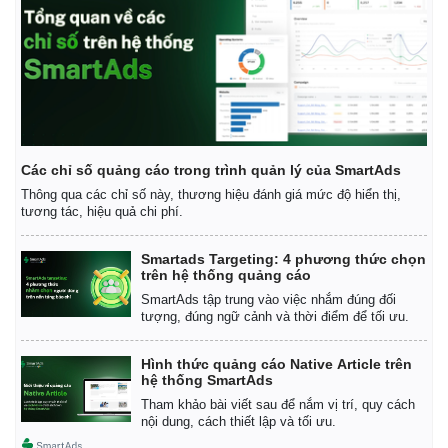
Các chỉ số quảng cáo trong trình quản lý của SmartAds
Thông qua các chỉ số này, thương hiệu đánh giá mức độ hiển thị,
tương tác, hiệu quả chi phí.
Thế giới
Multimedia
Quan sát
Video
Smartads Targeting: 4 phương thức chọn
Cuộc sống đó đây
Ảnh
trên hệ thống quảng cáo
Hồ sơ
E-Magazine
SmartAds tập trung vào việc nhắm đúng đối
Infographic
tượng, đúng ngữ cảnh và thời điểm để tối ưu.
Hình thức quảng cáo Native Article trên
hệ thống SmartAds
Tham khảo bài viết sau để nắm vị trí, quy cách
nội dung, cách thiết lập và tối ưu.