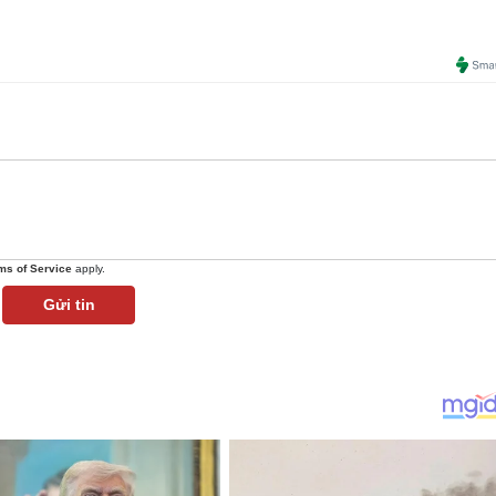
ms of Service
apply.
Gửi tin