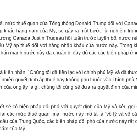
 tế, mức thuế quan của Tổng thống Donald Trump đối với Cana
ập khẩu hàng năm của Mỹ, sẽ gây ra một bước lùi nghiêm trọn
tướng Canada Justin Trudeau hồi tuần trước tuyên bố, nước nà
u Mỹ áp thuế đối với hàng nhập khẩu của nước này. Trong kh
hấn mạnh nước này đã chuẩn bị đầy đủ các các biện pháp ứn
à kiên nhẫn: "Chúng tôi đã liên lạc với chính phủ Mỹ và đã thự
y nhiên quyết định áp thuế hay không phụ thuộc vào chính phủ
 của ông ấy là gì, chúng tôi cũng sẽ đưa ra quyết định của m
 sẽ có biện pháp đối phó với quyết định của Mỹ và kêu gọi 
 lại các mức thuế quan mà nước này mô tả là “vô lý và vô că
cầu của Trung Quốc, các biện pháp đối phó của nước này rất c
hẩm của Mỹ.