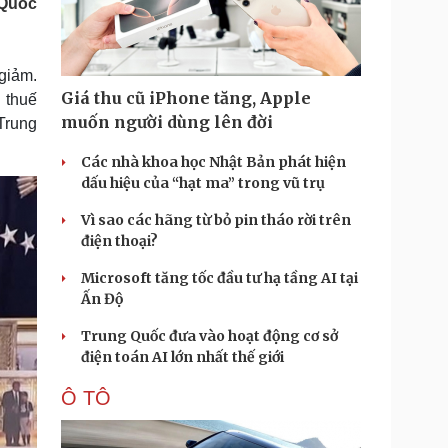
 Quốc
Doanh nghiệp 24h
Tin Công nghệ
Doanh nhân
Trải nghiệm
ì cộng đồng
Chuyển đổi số
giảm.
Giá thu cũ iPhone tăng, Apple
 thuế
u lịch
Podcast
muốn người dùng lên đời
Trung
Tư vấn
Câu chuyện thời sự
Săn Tour
Đọc truyện đêm khuya
Các nhà khoa học Nhật Bản phát hiện
heck-in
Cửa sổ tình yêu
dấu hiệu của “hạt ma” trong vũ trụ
Kể chuyện cho bé
Vì sao các hãng từ bỏ pin tháo rời trên
Hạt giống tâm hồn
điện thoại?
Microsoft tăng tốc đầu tư hạ tầng AI tại
Ấn Độ
Trung Quốc đưa vào hoạt động cơ sở
điện toán AI lớn nhất thế giới
Ô TÔ