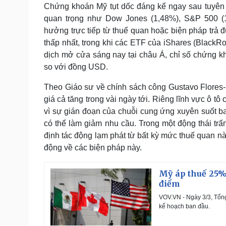
Chứng khoán Mỹ tụt dốc đáng kể ngay sau tuyên 
quan trọng như Dow Jones (1,48%), S&P 500 (
hưởng trực tiếp từ thuế quan hoặc biện pháp trả
thấp nhất, trong khi các ETF của iShares (Black
dịch mở cửa sáng nay tại châu Á, chỉ số chứng 
so với đồng USD.
Theo Giáo sư về chính sách công Gustavo Flores-Ma
giá cả tăng trong vài ngày tới. Riêng lĩnh vực ô t
vì sự gián đoạn của chuỗi cung ứng xuyên suốt ba q
có thể làm giảm nhu cầu. Trong một động thái tr
định tác động lạm phát từ bất kỳ mức thuế quan 
động về các biện pháp này.
Mỹ áp thuế 25%
điểm
VOV.VN - Ngày 3/3, Tổn
kế hoạch ban đầu.