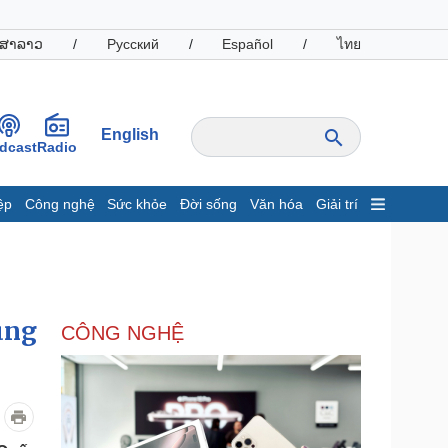
ສາລາວ
/
Русский
/
Español
/
ไทย
English
dcast
Radio
ệp
Công nghệ
Sức khỏe
Đời sống
Văn hóa
Giải trí
inh tế
Thị trường
ất động sản
Giá vàng
hởi nghiệp
Tiêu dùng
Tỷ giá
ung
CÔNG NGHỆ
Chứng khoán
Giá cà phê
oanh nghiệp
Công nghệ
hông tin doanh nghiệp
Sành điệu