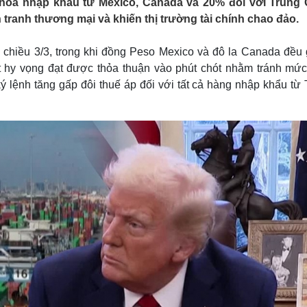
hoá nhập khẩu từ Mexico, Canada và 20% đối với Trung
Lịch thi đấu bóng đá
Xe máy
n tranh thương mại và khiến thị trường tài chính chao đảo.
Thế giới thể thao
Tư vấn
eSports
V
Hậu trường
 chiều 3/3, trong khi đồng Peso Mexico và đô la Canada đều 
 hy vọng đạt được thỏa thuận vào phút chót nhằm tránh mức
Văn hóa
Giải trí
D
 lệnh tăng gấp đôi thuế áp đối với tất cả hàng nhập khẩu từ 
Sân khấu - Điện ảnh
Nghệ sĩ
Văn học
Thời trang
Âm nhạc
Sao Việt
c
Di sản