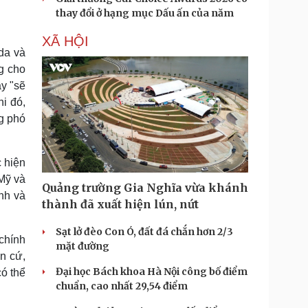
thay đổi ở hạng mục Dấu ấn của năm
XÃ HỘI
da và
g cho
y "sẽ
i đó,
g phó
c hiện
 Mỹ và
Quảng trường Gia Nghĩa vừa khánh
ình và
thành đã xuất hiện lún, nứt
Sạt lở đèo Con Ó, đất đá chắn hơn 2/3
chính
mặt đường
n cứ,
Đại học Bách khoa Hà Nội công bố điểm
ó thể
chuẩn, cao nhất 29,54 điểm