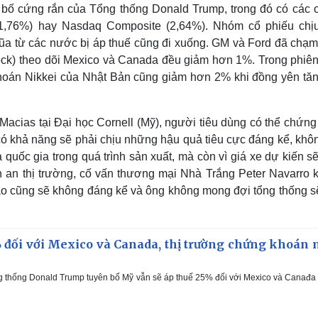
bố cứng rắn của Tổng thống Donald Trump, trong đó có các c
1,76%) hay Nasdaq Composite (2,64%). Nhóm cổ phiếu chị
 đũa từ các nước bị áp thuế cũng đi xuống. GM và Ford đã chạ
Rock) theo dõi Mexico và Canada đều giảm hơn 1%. Trong phiên
khoán Nikkei của Nhật Bản cũng giảm hơn 2% khi đồng yên tăn
cias tại Đại học Cornell (Mỹ), người tiêu dùng có thể chứng k
ô có khả năng sẽ phải chịu những hậu quả tiêu cực đáng kể, khô
uốc gia trong quá trình sản xuất, mà còn vì giá xe dự kiến ​​s
ấn an thị trường, cố vấn thương mại Nhà Trắng Peter Navarro 
nào cũng sẽ không đáng kể và ông không mong đợi tổng thống s
 đối với Mexico và Canada, thị trường chứng khoán 
g thống Donald Trump tuyên bố Mỹ vẫn sẽ áp thuế 25% đối với Mexico và Canađa