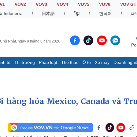
V1
VOV2
VOV3
VOV4
VOV5
VOV6
VOV GT
a Indonesia
/
日本語
/
ខ្មែរ
/
한국어
/
ພາ
Chủ Nhật, ngày 9 tháng 8 năm 2026
Po
inh tế
Thị trường
Pháp luật
Thể thao
Ô tô - Xe máy
Doanh nghi
Thế giới
Multimedia
K
Quan sát
Video
B
Cuộc sống đó đây
Ảnh
K
Hồ sơ
E-Magazine
i hàng hóa Mexico, Canada và Tr
Infographic
Thể thao
Ô tô - Xe máy
D
Bóng đá
Ô tô
T