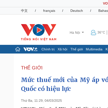
VO
中文
/
français
/
Deutsch
/
Bahas
36°C
Hà Nội
Chính trị
Xã hội
Thế giới
Multimedia
K
Chính trị
Xã hội
Đảng
Tin 24h
THẾ GIỚI
Tổ chức nhân sự
Dự báo thời tiết
Quốc hội
Giáo dục
Mức thuế mới của Mỹ áp vớ
Nhận diện sự thật
Dấu ấn VOV
Việc làm
Quốc có hiệu lực
Biển đảo
Pháp luật
Quân sự - Quốc phòng
Thứ Ba, 11:29, 04/03/2025
Vụ án
Vũ khí