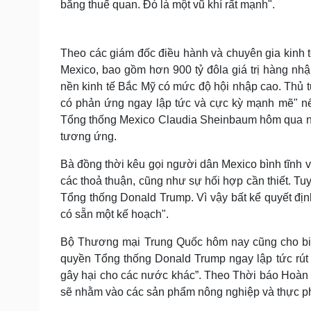
bằng thuế quan. Đó là một vũ khí rất mạnh".
Theo các giám đốc điều hành và chuyên gia kinh
Mexico, bao gồm hơn 900 tỷ đôla giá trị hàng nh
nền kinh tế Bắc Mỹ có mức độ hội nhập cao. Thủ 
có phản ứng ngay lập tức và cực kỳ mạnh mẽ" nế
Tổng thống Mexico Claudia Sheinbaum hôm qua n
tương ứng.
Bà đồng thời kêu gọi người dân Mexico bình tĩnh v
các thoả thuận, cũng như sự hối hợp cần thiết. Tu
Tổng thống Donald Trump. Vì vậy bất kể quyết định
có sẵn một kế hoạch".
Bộ Thương mại Trung Quốc hôm nay cũng cho biết
quyền Tổng thống Donald Trump ngay lập tức rút
gây hại cho các nước khác”. Theo Thời báo Hoàn 
sẽ nhằm vào các sản phẩm nông nghiệp và thực p