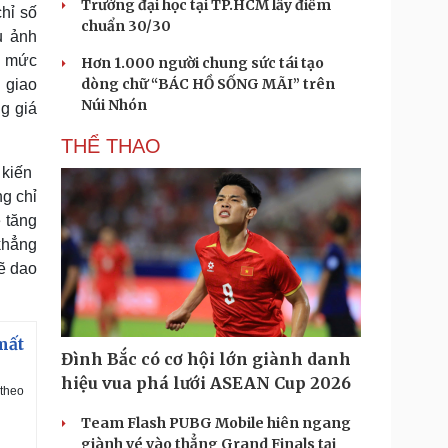
Trường đại học tại TP.HCM lấy điểm
hỉ số
chuẩn 30/30
u ảnh
m mức
Hơn 1.000 người chung sức tái tạo
dòng chữ “BÁC HỒ SỐNG MÃI” trên
 giao
Núi Nhón
g giá
THỂ THAO
iến ​​
ng chỉ
ẽ tăng
khẳng
ẽ dao
mất
Đình Bắc có cơ hội lớn giành danh
hiệu vua phá lưới ASEAN Cup 2026
 theo
Team Flash PUBG Mobile hiên ngang
giành vé vào thẳng Grand Finals tại