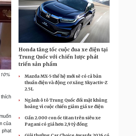
Honda tăng tốc cuộc đua xe điện tại
Trung Quốc với chiến lược phát
triển sản phẩm
ế 10%
Mazda MX-5 thế hệ mới sẽ có cả bản
thuần điện và động cơ xăng Skyactiv-Z
2.5L
thích
Ngành ô tô Trung Quốc đối mặt khủng
hoảng vì cuộc chiến giảm giá xe điện
 muốn
Gần 2.000 con ốc titan trên siêu xe
m của
Pagani có giá hơn 2,9 tỷ đồng
 phạt
Giải thưởng Car Choice Awards 2026 có