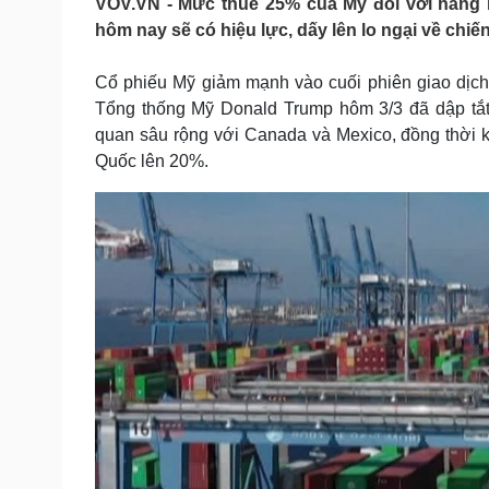
VOV.VN - Mức thuế 25% của Mỹ đối với hàng 
Tin nóng
Việt Nam
hôm nay sẽ có hiệu lực, dấy lên lo ngại về chiế
Tư vấn luật
Phân tích
Cổ phiếu Mỹ giảm mạnh vào cuối phiên giao dịch
Tổng thống Mỹ Donald Trump hôm 3/3 đã dập tắt
Sức khỏe
Đời sống
quan sâu rộng với Canada và Mexico, đồng thời ký
Dinh dưỡng - món ngon
Nhà đẹp
Quốc lên 20%.
Cây thuốc
Blog
Sản phụ khoa
Tình yêu - Gia đình
Nhi khoa
Nam khoa
Làm đẹp - giảm cân
Phòng mạch online
Ăn sạch sống khỏe
Cải chính