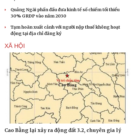
Quảng Ngãi phấn đấu đưa kinh tế số chiếm tối thiểu
30% GRDP vào năm 2030
Tạm hoãn xuất cảnh với người nộp thuế không hoạt
động tại địa chỉ đăng ký
XÃ HỘI
Du lịch
Podcast
Tư vấn
Câu chuyện thời sự
Săn Tour
Đọc truyện đêm khuya
check-in
Cửa sổ tình yêu
Cao Bằng lại xảy ra động đất 3.2, chuyên gia lý
Kể chuyện cho bé