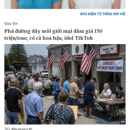
Vụ án
Vũ khí
Tin nóng
Việt Nam
Tư vấn luật
Phân tích