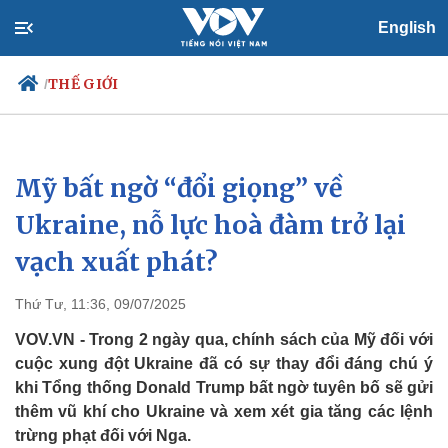
English
THẾ GIỚI
/
Mỹ bất ngờ “đổi giọng” về
Chính trị
Xã hội
Đảng
Tin 24h
Ukraine, nỗ lực hoà đàm trở lại
Tổ chức nhân sự
Dự báo thời tiết
vạch xuất phát?
Quốc hội
Giáo dục
Nhận diện sự thật
Dấu ấn VOV
Việc làm
Thứ Tư, 11:36, 09/07/2025
Biển đảo
VOV.VN - Trong 2 ngày qua, chính sách của Mỹ đối với
cuộc xung đột Ukraine đã có sự thay đổi đáng chú ý
khi Tổng thống Donald Trump bất ngờ tuyên bố sẽ gửi
thêm vũ khí cho Ukraine và xem xét gia tăng các lệnh
trừng phạt đối với Nga.