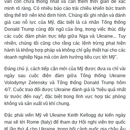
vẫn còn chưa thống nhất và cần thêm thời gian để xác
minh rõ ràng. Có nhiều báo cáo trái chiều khiến bức tranh
tổng thể trở nên khó định hình. Chúng tôi ghi nhận và đánh
giá cao nỗ lực của Mỹ, đặc biệt là cá nhân Tổng thống
Donald Trump cùng đội ngũ của ông, trong việc thúc đẩy
các cuộc đàm phán trực tiếp giữa Nga và Ukraine... Tuy
nhiên, chúng tôi cũng cho rằng các lệnh trừng phạt hiện
hành là không hợp pháp và không chỉ gây thiệt hại cho các
doanh nghiệp Nga mà còn ảnh hưởng tiêu cực tới Mỹ".
Đáng chú ý, cách tiếp cận mới của Mỹ được đưa ra chỉ vài
ngày sau cuộc điện đàm giữa Tổng thống Ukraine
Volodymyr Zelensky và Tổng thống Donald Trump hôm
4/7. Cuộc trao đổi được Ukraine đánh giá là “hiệu quả nhất
từ trước đến nay”, đặc biệt trong lĩnh vực hợp tác phòng
không và sản xuất vũ khí chung.
Đặc phái viên Mỹ về Ukraine Keith Kellogg dự kiến ngày
mai sẽ tới Rome (Italy) để tham dự Hội nghị viện trợ quốc
tế lần thứ 4 cho Ukraine, trong bối cảnh quốc gia châu Âu