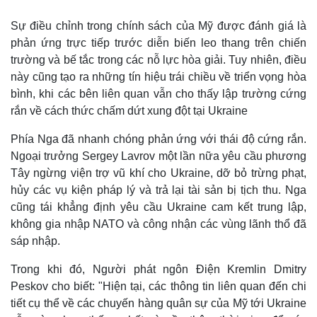
Sự điều chỉnh trong chính sách của Mỹ được đánh giá là
phản ứng trực tiếp trước diễn biến leo thang trên chiến
trường và bế tắc trong các nỗ lực hòa giải. Tuy nhiên, điều
này cũng tạo ra những tín hiệu trái chiều về triển vọng hòa
bình, khi các bên liên quan vẫn cho thấy lập trường cứng
rắn về cách thức chấm dứt xung đột tại Ukraine
Phía Nga đã nhanh chóng phản ứng với thái độ cứng rắn.
Ngoại trưởng Sergey Lavrov một lần nữa yêu cầu phương
Tây ngừng viện trợ vũ khí cho Ukraine, dỡ bỏ trừng phạt,
hủy các vụ kiện pháp lý và trả lại tài sản bị tịch thu. Nga
Thế giới
Multimedia
cũng tái khẳng định yêu cầu Ukraine cam kết trung lập,
Quan sát
Video
không gia nhập NATO và công nhận các vùng lãnh thổ đã
Cuộc sống đó đây
Ảnh
sáp nhập.
Hồ sơ
E-Magazine
Infographic
Trong khi đó, Người phát ngôn Điện Kremlin Dmitry
Peskov cho biết: "Hiện tại, các thông tin liên quan đến chi
tiết cụ thể về các chuyến hàng quân sự của Mỹ tới Ukraine