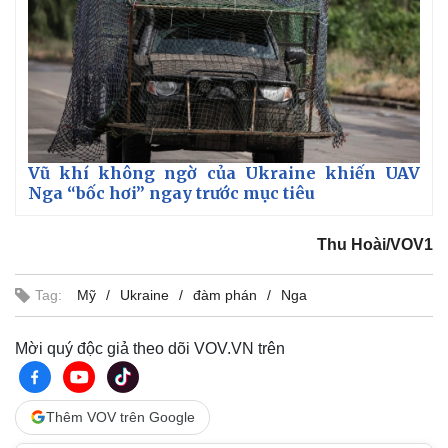
Vũ khí không ngờ của Ukraine khiến UAV
Nga “bốc hơi” ngay trước mục tiêu
Thu Hoài/VOV1
Tag:
Mỹ
Ukraine
đàm phán
Nga
Kinh tế
Thị trường
Mời quý độc giả theo dõi VOV.VN trên
Bất động sản
Giá vàng
Khởi nghiệp
Tiêu dùng
Tỷ giá
Thêm VOV trên Google
Chứng khoán