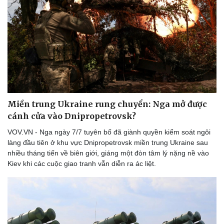
Thể thao
Ô tô - Xe máy
Bóng đá
Ô tô
Lịch thi đấu bóng đá
Xe máy
Thế giới thể thao
Tư vấn
eSports
Hậu trường
Miền trung Ukraine rung chuyển: Nga mở được
cánh cửa vào Dnipropetrovsk?
VOV.VN - Nga ngày 7/7 tuyên bố đã giành quyền kiểm soát ngôi
làng đầu tiên ở khu vực Dnipropetrovsk miền trung Ukraine sau
nhiều tháng tiến về biên giới, giáng một đòn tâm lý nặng nề vào
Kiev khi các cuộc giao tranh vẫn diễn ra ác liệt.