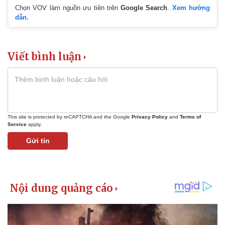
Giá cà phê
Chọn VOV làm nguồn ưu tiên trên
Google Search
.
Xem hướng
dẫn.
Viết bình luận
This site is protected by reCAPTCHA and the Google
Privacy Policy
and
Terms of
Service
apply.
Gửi tin