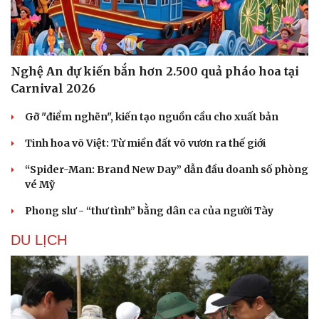
Nghệ An dự kiến bắn hơn 2.500 quả pháo hoa tại
Carnival 2026
Gỡ "điểm nghẽn", kiến tạo nguồn cầu cho xuất bản
Tinh hoa võ Việt: Từ miền đất võ vươn ra thế giới
“Spider-Man: Brand New Day” dẫn đầu doanh số phòng
vé Mỹ
Phong slư - “thư tình” bằng dân ca của người Tày
Văn hóa
Giải trí
Sân khấu - Điện ảnh
Nghệ sĩ
DU LỊCH
Văn học
Thời trang
Âm nhạc
Sao Việt
Di sản