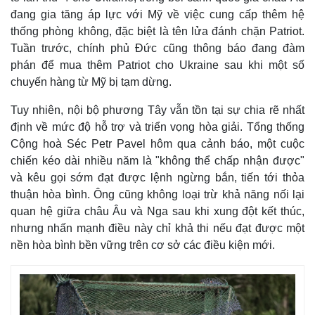
đang gia tăng áp lực với Mỹ về việc cung cấp thêm hệ
thống phòng không, đặc biệt là tên lửa đánh chặn Patriot.
Tuần trước, chính phủ Đức cũng thông báo đang đàm
phán để mua thêm Patriot cho Ukraine sau khi một số
chuyến hàng từ Mỹ bị tạm dừng.
Tuy nhiên, nội bộ phương Tây vẫn tồn tại sự chia rẽ nhất
định về mức độ hỗ trợ và triển vọng hòa giải. Tổng thống
Cộng hoà Séc Petr Pavel hôm qua cảnh báo, một cuộc
chiến kéo dài nhiều năm là "không thể chấp nhận được"
và kêu gọi sớm đạt được lệnh ngừng bắn, tiến tới thỏa
thuận hòa bình. Ông cũng không loại trừ khả năng nối lại
quan hệ giữa châu Âu và Nga sau khi xung đột kết thúc,
nhưng nhấn mạnh điều này chỉ khả thi nếu đạt được một
nền hòa bình bền vững trên cơ sở các điều kiện mới.