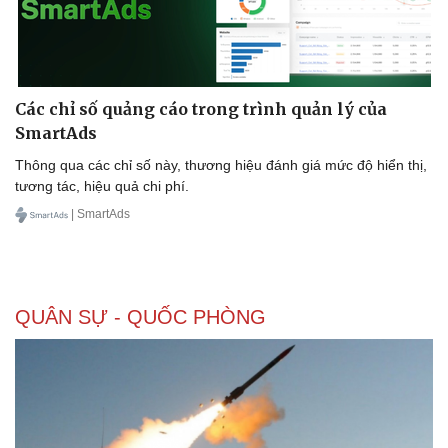
Doanh nghiệp
Công nghệ
Các chỉ số quảng cáo trong trình quản lý của
Thông tin doanh nghiệp
Sành điệu
SmartAds
Doanh nghiệp 24h
Tin Công nghệ
Doanh nhân
Trải nghiệm
Thông qua các chỉ số này, thương hiệu đánh giá mức độ hiển thị,
Vì cộng đồng
Chuyển đổi số
tương tác, hiệu quả chi phí.
| SmartAds
QUÂN SỰ - QUỐC PHÒNG