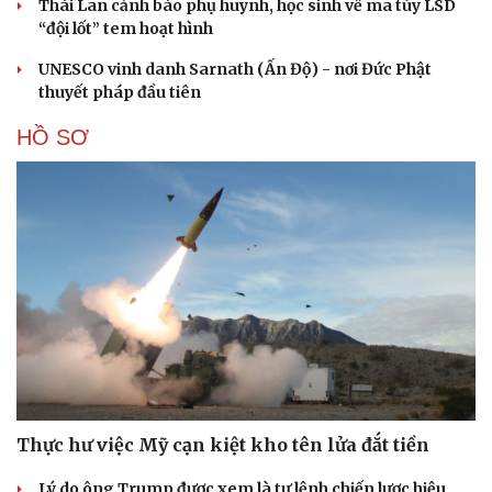
Thái Lan cảnh báo phụ huynh, học sinh về ma túy LSD
“đội lốt” tem hoạt hình
UNESCO vinh danh Sarnath (Ấn Độ) - nơi Đức Phật
thuyết pháp đầu tiên
HỒ SƠ
Thực hư việc Mỹ cạn kiệt kho tên lửa đắt tiền
Lý do ông Trump được xem là tư lệnh chiến lược hiệu