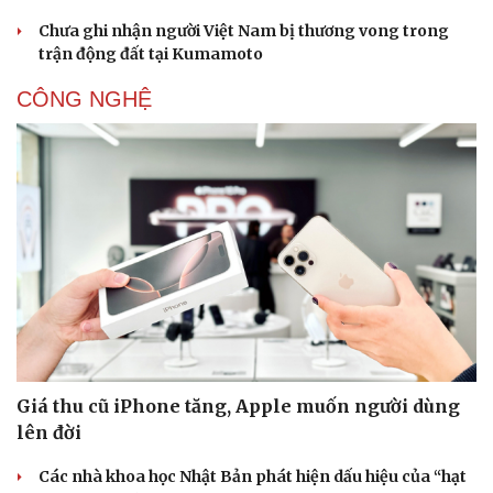
Chưa ghi nhận người Việt Nam bị thương vong trong
trận động đất tại Kumamoto
CÔNG NGHỆ
Sức khỏe
Đời sống
Dinh dưỡng - món ngon
Nhà đẹp
Cây thuốc
Blog
Sản phụ khoa
Tình yêu - Gia đình
Nhi khoa
Nam khoa
Làm đẹp - giảm cân
Phòng mạch online
Ăn sạch sống khỏe
Giá thu cũ iPhone tăng, Apple muốn người dùng
lên đời
Các nhà khoa học Nhật Bản phát hiện dấu hiệu của “hạt