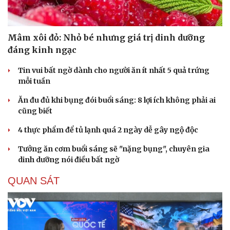
Mâm xôi đỏ: Nhỏ bé nhưng giá trị dinh dưỡng
đáng kinh ngạc
Tin vui bất ngờ dành cho người ăn ít nhất 5 quả trứng
mỗi tuần
Ăn đu đủ khi bụng đói buổi sáng: 8 lợi ích không phải ai
cũng biết
4 thực phẩm để tủ lạnh quá 2 ngày dễ gây ngộ độc
Tưởng ăn cơm buổi sáng sẽ "nặng bụng", chuyên gia
dinh dưỡng nói điều bất ngờ
QUAN SÁT