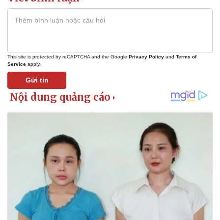
This site is protected by reCAPTCHA and the Google
Privacy Policy
and
Terms of
Service
apply.
Gửi tin
Kinh tế
Thị trường
Bất động sản
Giá vàng
Khởi nghiệp
Tiêu dùng
Tỷ giá
Chứng khoán
Giá cà phê