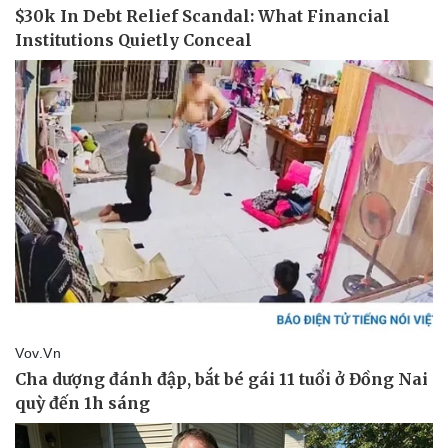
Pháp luật
Quân sự - Quốc phòng
Vụ án
Vũ khí
Tin nóng
Việt Nam
Tư vấn luật
Phân tích