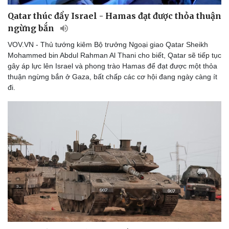
Qatar thúc đẩy Israel - Hamas đạt được thỏa thuận
ngừng bắn
VOV.VN - Thủ tướng kiêm Bộ trưởng Ngoại giao Qatar Sheikh
Mohammed bin Abdul Rahman Al Thani cho biết, Qatar sẽ tiếp tục
gây áp lực lên Israel và phong trào Hamas để đạt được một thỏa
thuận ngừng bắn ở Gaza, bất chấp các cơ hội đang ngày càng ít
đi.
Sức khỏe
Đời sống
Dinh dưỡng - món ngon
Nhà đẹp
Cây thuốc
Blog
Sản phụ khoa
Tình yêu - Gia đình
Nhi khoa
Nam khoa
Làm đẹp - giảm cân
Phòng mạch online
Ăn sạch sống khỏe