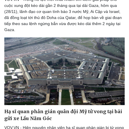
cuộc xung đột kéo dài gần 2 tháng qua tại dải Gaza, hôm qua
(28/11), lãnh đạo cơ quan tình báo 3 nước Mỹ, Ai Cập và Israel,
đã đồng loạt tới thủ đô Doha của Qatar, để họp bàn về giai đoạn
tiếp theo sau lệnh ngừng bắn vừa được kéo dài thêm 2 ngày tại
Văn hóa
Giải trí
Gaza.
Sân khấu - Điện ảnh
Nghệ sĩ
Văn học
Thời trang
Âm nhạc
Sao Việt
Di sản
Hạ sĩ quan phản gián quân đội Mỹ tử vong tại bãi
gửi xe Lầu Năm Góc
VOV.VN - Hiện nguyên nhân viên hạ sĩ quan phản gián bị tử vong