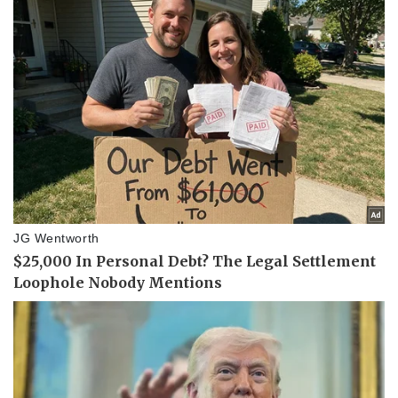
Thể thao
Ô tô - Xe máy
Bóng đá
Ô tô
Lịch thi đấu bóng đá
Xe máy
Thế giới thể thao
Tư vấn
eSports
Hậu trường