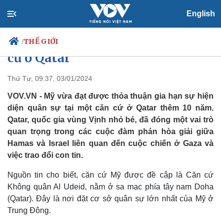
English
Mỹ đạt được thỏa thuận gia hạn
10 năm hiện diện quân sự tại căn
THẾ GIỚI
/
cứ ở Qatar
Thứ Tư, 09:37, 03/01/2024
Chính trị
Xã hội
VOV.VN - Mỹ vừa đạt được thỏa thuận gia hạn sự hiện
Đảng
Tin 24h
diện quân sự tại một căn cứ ở Qatar thêm 10 năm.
Tổ chức nhân sự
Dự báo thời tiết
Qatar, quốc gia vùng Vịnh nhỏ bé, đã đóng một vai trò
Quốc hội
Giáo dục
quan trọng trong các cuộc đàm phán hòa giải giữa
Nhận diện sự thật
Dấu ấn VOV
Hamas và Israel liên quan đến cuộc chiến ở Gaza và
Việc làm
việc trao đổi con tin.
Biển đảo
Nguồn tin cho biết, căn cứ Mỹ được đề cập là Căn cứ
Không quân Al Udeid, nằm ở sa mạc phía tây nam Doha
(Qatar). Đây là nơi đặt cơ sở quân sự lớn nhất của Mỹ ở
Trung Đông.