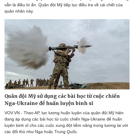
vẫn là điều bí ẩn. Quân đội Mỹ tiếp tục điều tra về cái chết của
quân nhân này.
Du lịch
Podcast
Quân đội Mỹ sử dụng các bài học từ cuộc chiến
Tư vấn
Câu chuyện thời sự
Nga-Ukraine để huấn luyện binh sĩ
Săn Tour
Đọc truyện đêm khuya
check-in
Cửa sổ tình yêu
VOV.VN - Theo AP, lực lượng huấn luyện của quân đội Mỹ hiện
Kể chuyện cho bé
đang áp dụng các bài học từ cuộc chiến Nga-Ukraine để huấn
Hạt giống tâm hồn
luyện binh sĩ cho các cuộc xung đột tiềm năng trong tương lai với
các đối thủ như Nga hoặc Trung Quốc.