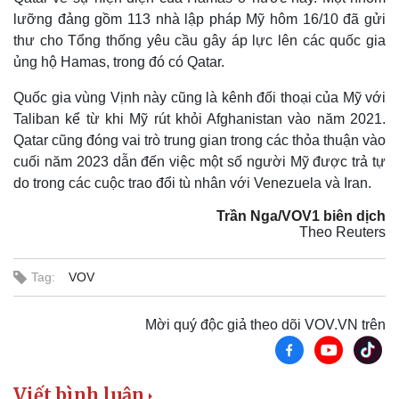
Thế giới
Multimedia
lưỡng đảng gồm 113 nhà lập pháp Mỹ hôm 16/10 đã gửi
Quan sát
Video
thư cho Tổng thống yêu cầu gây áp lực lên các quốc gia
Cuộc sống đó đây
Ảnh
ủng hộ Hamas, trong đó có Qatar.
Hồ sơ
E-Magazine
Infographic
Quốc gia vùng Vịnh này cũng là kênh đối thoại của Mỹ với
Taliban kể từ khi Mỹ rút khỏi Afghanistan vào năm 2021.
Qatar cũng đóng vai trò trung gian trong các thỏa thuận vào
cuối năm 2023 dẫn đến việc một số người Mỹ được trả tự
do trong các cuộc trao đổi tù nhân với Venezuela và Iran.
Trần Nga/VOV1 biên dịch
Theo Reuters
Tag:
VOV
Mời quý độc giả theo dõi VOV.VN trên
Viết bình luận