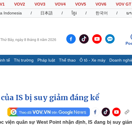
V1
VOV2
VOV3
VOV4
VOV5
VOV6
VOV GT
a Indonesia
/
日本語
/
ខ្មែរ
/
한국어
/
ພາ
Thứ Bảy, ngày 8 tháng 8 năm 2026
Po
inh tế
Thị trường
Pháp luật
Thể thao
Ô tô - Xe máy
Doanh nghi
Thế giới
Multimedia
K
Quan sát
Video
B
Cuộc sống đó đây
Ảnh
K
Hồ sơ
E-Magazine
của IS bị suy giảm đáng kể
Infographic
Thể thao
Ô tô - Xe máy
D
 viện quân sự West Point nhận định, IS đang bị suy giả
Bóng đá
Ô tô
T