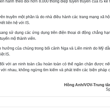
ến hành theo dõi hơn 8.000 thông điệp tuyên truyền của IS kể 
yên truyền một phần là do nhà điều hành các trang mạng xã hộ
ết liên hệ với IS.
 sang sử dụng các ứng dụng trên điện thoại di động chẳng hạ
tuyển mộ thành viên.
ảnh hưởng của chúng trong bối cảnh Nga và Liên minh do Mỹ dẫ
ệt IS.
 đối với an ninh toàn cầu hoàn toàn có thể ngăn chặn được nế
c với nhau, không ngừng tìm kiếm và phát triển các biện pháp
Hồng Anh/VOV-Trung tâ
Sp