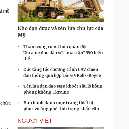
Doanh nghiệp 24h
Tin Công nghệ
Doanh nhân
Trải nghiệm
i mỗi
ì cộng đồng
Chuyển đổi số
Kho đạn dược và tên lửa chủ lực của
u lịch
Podcast
Mỹ
Tư vấn
Câu chuyện thời sự
Săn Tour
Đọc truyện đêm khuya
Tham vọng robot hóa quân đội,
heck-in
Cửa sổ tình yêu
Ukraine đau đầu với “ma trận” 550 biến
Kể chuyện cho bé
thể
Hạt giống tâm hồn
Đức tăng tốc chương trình UAV chiến
đấu thông qua hợp tác với Rolls-Royce
Tên lửa đạn đạo Nga khoét sâu lỗ hổng
phòng không Ukraine
Ban hành danh mục trang thiết bị
ổ chức
phục vụ ứng phó tình trạng khẩn cấp
NGƯỜI VIỆT