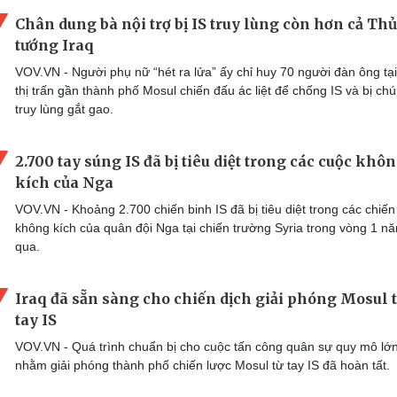
Chân dung bà nội trợ bị IS truy lùng còn hơn cả Thủ
tướng Iraq
VOV.VN - Người phụ nữ “hét ra lửa” ấy chỉ huy 70 người đàn ông tạ
thị trấn gần thành phố Mosul chiến đấu ác liệt để chống IS và bị ch
truy lùng gắt gao.
2.700 tay súng IS đã bị tiêu diệt trong các cuộc khô
kích của Nga
VOV.VN - Khoảng 2.700 chiến binh IS đã bị tiêu diệt trong các chiến
không kích của quân đội Nga tại chiến trường Syria trong vòng 1 n
qua.
Iraq đã sẵn sàng cho chiến dịch giải phóng Mosul 
tay IS
VOV.VN - Quá trình chuẩn bị cho cuộc tấn công quân sự quy mô lớ
nhằm giải phóng thành phố chiến lược Mosul từ tay IS đã hoàn tất.