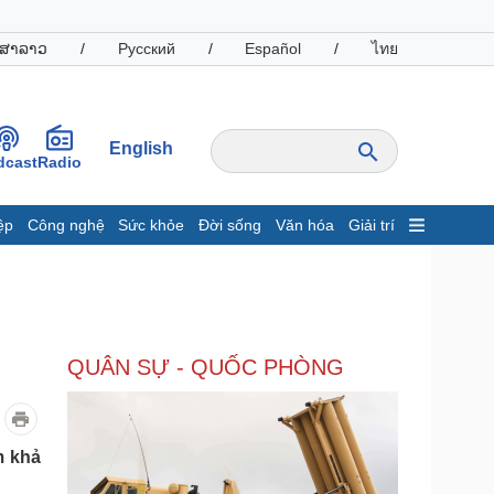
ສາລາວ
/
Русский
/
Español
/
ไทย
English
dcast
Radio
ệp
Công nghệ
Sức khỏe
Đời sống
Văn hóa
Giải trí
inh tế
Thị trường
ất động sản
Giá vàng
hởi nghiệp
Tiêu dùng
Tỷ giá
QUÂN SỰ - QUỐC PHÒNG
Chứng khoán
Giá cà phê
oanh nghiệp
Công nghệ
m khả
hông tin doanh nghiệp
Sành điệu