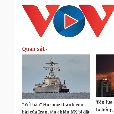
Quan sát
Tên lửa
“Yết hầu” Hormuz thành con
lỗ hổng
bài của Iran, tàu chiến Mỹ bị đặt