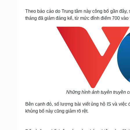
Tin nóng
Việt Nam
Tư vấn luật
Phân tích
Theo báo cáo do Trung tâm này công bố gần đây, s
tháng đã giảm đáng kể, từ mức đỉnh điểm 700 vào 
Sức khỏe
Đời sống
Dinh dưỡng - món ngon
Nhà đẹp
Cây thuốc
Blog
Sản phụ khoa
Tình yêu - Gia đình
Nhi khoa
Nam khoa
Làm đẹp - giảm cân
Phòng mạch online
Ăn sạch sống khỏe
Cải chính
Những hình ảnh tuyên truyền củ
Bên cạnh đó, số lượng bài viết ủng hộ IS và việc 
khủng bố này cũng giảm rõ rệt.