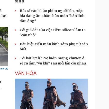
sinh
Bác sĩ cảnh báo phim người lớn, rượu
bia đang âm thầm bào mòn "bản lĩnh
đàn ông"
Cái giá đắt của việc tiêm silicon làm to
"cậu nhỏ"
Dấu hiệu tiền mãn kinh sớm phụ nữ cần
biết
Tôi bất lực khi vợ luôn mang chuyện ở
rể ra làm "vũ khí" sau mỗi lần cãi nhau
VĂN HÓA