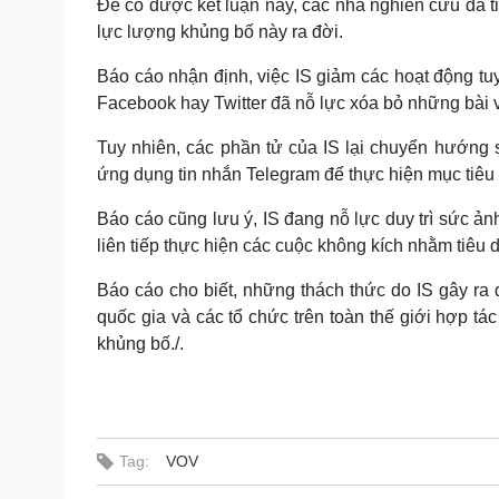
Để có được kết luận này, các nhà nghiên cứu đã ti
lực lượng khủng bố này ra đời.
Báo cáo nhận định, việc IS giảm các hoạt động tu
Facebook hay Twitter đã nỗ lực xóa bỏ những bài vi
Tuy nhiên, các phần tử của IS lại chuyển hướng
ứng dụng tin nhắn Telegram để thực hiện mục tiêu 
Báo cáo cũng lưu ý, IS đang nỗ lực duy trì sức 
liên tiếp thực hiện các cuộc không kích nhằm tiêu di
Báo cáo cho biết, những thách thức do IS gây ra
quốc gia và các tổ chức trên toàn thế giới hợp tá
khủng bố./.
Tag:
VOV