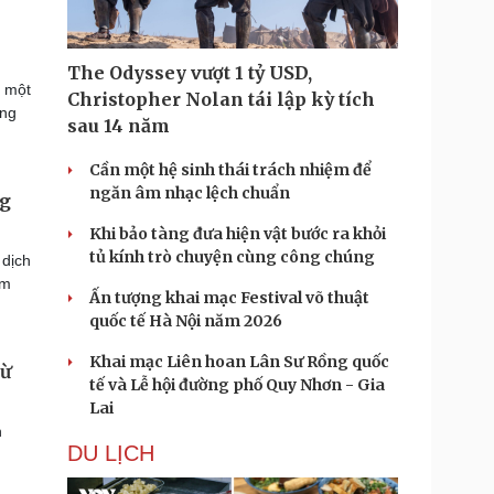
The Odyssey vượt 1 tỷ USD,
i một
Christopher Nolan tái lập kỳ tích
úng
sau 14 năm
Cần một hệ sinh thái trách nhiệm để
ngăn âm nhạc lệch chuẩn
ng
Khi bảo tàng đưa hiện vật bước ra khỏi
tủ kính trò chuyện cùng công chúng
 dịch
ăm
Ấn tượng khai mạc Festival võ thuật
quốc tế Hà Nội năm 2026
Khai mạc Liên hoan Lân Sư Rồng quốc
từ
tế và Lễ hội đường phố Quy Nhơn - Gia
Lai
n
DU LỊCH