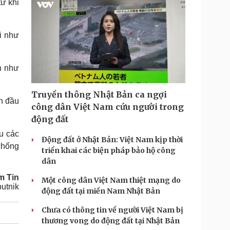
từ khi
i như
n như
Truyền thông Nhật Bản ca ngợi
n đầu
công dân Việt Nam cứu người trong
động đất
u các
Động đất ở Nhật Bản: Việt Nam kịp thời
 chống
triển khai các biện pháp bảo hộ công
dân
m Tin
Một công dân Việt Nam thiệt mạng do
utnik
động đất tại miền Nam Nhật Bản
Chưa có thông tin về người Việt Nam bị
thương vong do động đất tại Nhật Bản