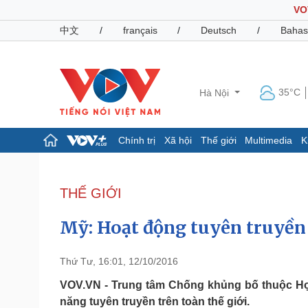
VO
中文
/
français
/
Deutsch
/
Bahas
35°C
Hà Nội
Chính trị
Xã hội
Thế giới
Multimedia
K
Chính trị
Xã hội
Đảng
Tin 24h
THẾ GIỚI
Tổ chức nhân sự
Dự báo thời tiết
Quốc hội
Giáo dục
Mỹ: Hoạt động tuyên truyền 
Nhận diện sự thật
Dấu ấn VOV
Việc làm
Biển đảo
Thứ Tư, 16:01, 12/10/2016
Pháp luật
Quân sự - Quốc phòng
VOV.VN - Trung tâm Chống khủng bố thuộc Học
năng tuyên truyền trên toàn thế giới.
Vụ án
Vũ khí