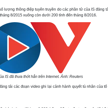
Lịch thi đấu bóng đá
Xe máy
Thế giới thể thao
Tư vấn
ố lượng thông điệp tuyên truyền do các phần tử của IS đăng tả
eSports
V
tháng 8/2015 xuống còn dưới 200 tính đến tháng 8/2016.
Hậu trường
Văn hóa
Giải trí
D
Sân khấu - Điện ảnh
Nghệ sĩ
Văn học
Thời trang
Âm nhạc
Sao Việt
c
Di sản
a IS đã thưa thớt hẳn trên Internet. Ảnh: Reuters
đăng tải các đoạn video ghi lại cảnh hành quyết tù nhân của t