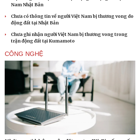
Nam Nhật Bản
Chưa có thông tin về người Việt Nam bị thương vong do
động đất tại Nhật Bản
Doanh nghiệp
Công nghệ
Chưa ghi nhận người Việt Nam bị thương vong trong
Thông tin doanh nghiệp
Sành điệu
trận động đất tại Kumamoto
Doanh nghiệp 24h
Tin Công nghệ
Doanh nhân
Trải nghiệm
CÔNG NGHỆ
Vì cộng đồng
Chuyển đổi số