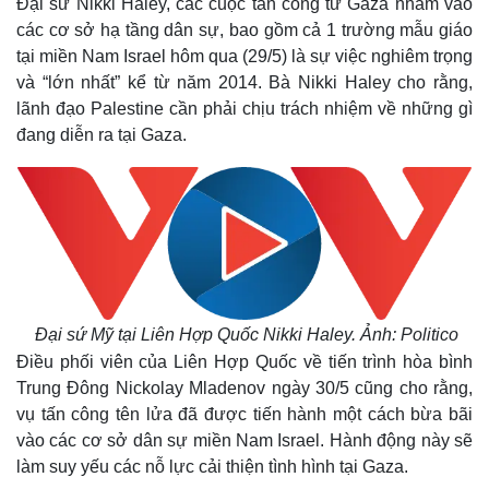
Đại sứ Nikki Haley, các cuộc tấn công từ Gaza nhằm vào
các cơ sở hạ tầng dân sự, bao gồm cả 1 trường mẫu giáo
tại miền Nam Israel hôm qua (29/5) là sự việc nghiêm trọng
và “lớn nhất” kể từ năm 2014. Bà Nikki Haley cho rằng,
lãnh đạo Palestine cần phải chịu trách nhiệm về những gì
đang diễn ra tại Gaza.
Đại sứ Mỹ tại Liên Hợp Quốc Nikki Haley. Ảnh: Politico
Điều phối viên của Liên Hợp Quốc về tiến trình hòa bình
Trung Đông Nickolay Mladenov ngày 30/5 cũng cho rằng,
vụ tấn công tên lửa đã được tiến hành một cách bừa bãi
vào các cơ sở dân sự miền Nam Israel. Hành động này sẽ
làm suy yếu các nỗ lực cải thiện tình hình tại Gaza.