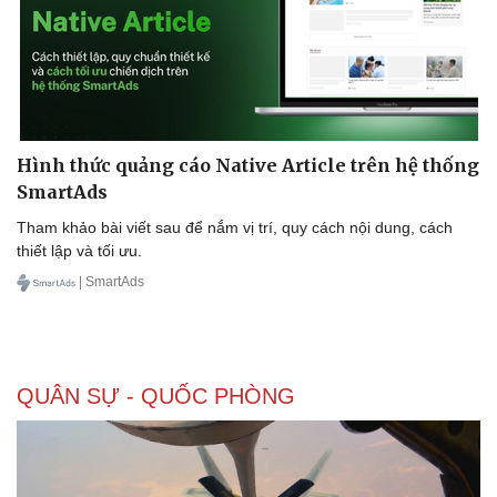
Thể thao
Ô tô - Xe máy
Bóng đá
Ô tô
Lịch thi đấu bóng đá
Xe máy
Thế giới thể thao
Tư vấn
eSports
Hậu trường
Hình thức quảng cáo Native Article trên hệ thống
SmartAds
Tham khảo bài viết sau để nắm vị trí, quy cách nội dung, cách
thiết lập và tối ưu.
| SmartAds
QUÂN SỰ - QUỐC PHÒNG