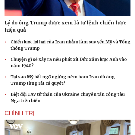
Lý do ông Trump được xem là tư lệnh chiến lược
hiệu quả
Chiến lược lợi hại của Iran nhằm làm suy yếu Mỹ và Tổng
thống Trump
Chuyện gì sẽ xảy ra nếu phát xít Đức xâm lược Anh vào
năm 1940?
Tại sao Mỹ bất ngờ ngừng ném bom Iran dù ông
Trump từng rất cả quyết?
Biệt đội UAV tử thần của Ukraine chuyên tấn công tàu
Nga trên biển
CHÍNH TRỊ
Cải chính