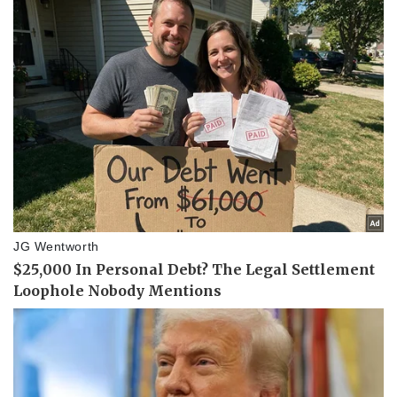
Kinh tế
Thị trường
Bất động sản
Giá vàng
Khởi nghiệp
Tiêu dùng
Tỷ giá
Chứng khoán