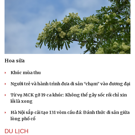
Sức khỏe
Đời sống
Dinh dưỡng - món ngon
Nhà đẹp
Hoa sữa
Cây thuốc
Blog
Sản phụ khoa
Tình yêu - Gia đình
Khúc mùa thu
Nhi khoa
Nam khoa
Người trẻ và hành trình đưa di sản “chạm” vào đương đại
Làm đẹp - giảm cân
Phòng mạch online
Từ vụ MCK gỡ 19 ca khúc: Không thể gây sốc rồi chỉ xin
Ăn sạch sống khỏe
lỗi là xong
Hà Nội sắp cải tạo 131 vòm cầu đá: Đánh thức di sản giữa
lòng phố cổ
DU LỊCH