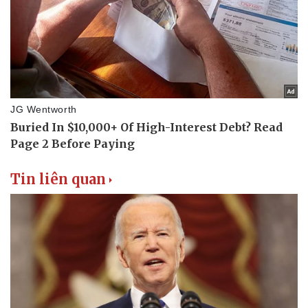
Vụ án
Vũ khí
Tin nóng
Việt Nam
Tư vấn luật
Phân tích
Tin liên quan