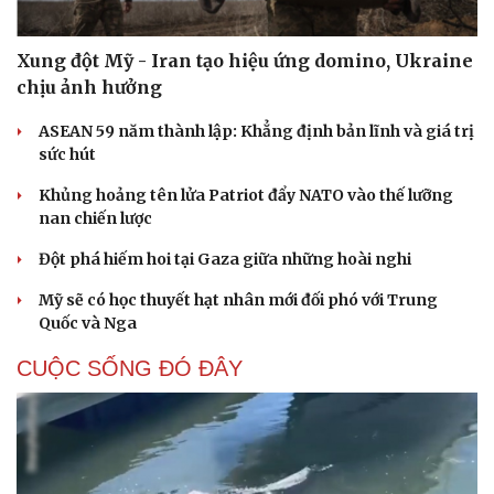
Xung đột Mỹ - Iran tạo hiệu ứng domino, Ukraine
chịu ảnh hưởng
ASEAN 59 năm thành lập: Khẳng định bản lĩnh và giá trị
sức hút
Khủng hoảng tên lửa Patriot đẩy NATO vào thế lưỡng
nan chiến lược
Đột phá hiếm hoi tại Gaza giữa những hoài nghi
Mỹ sẽ có học thuyết hạt nhân mới đối phó với Trung
Quốc và Nga
CUỘC SỐNG ĐÓ ĐÂY
Cải chính