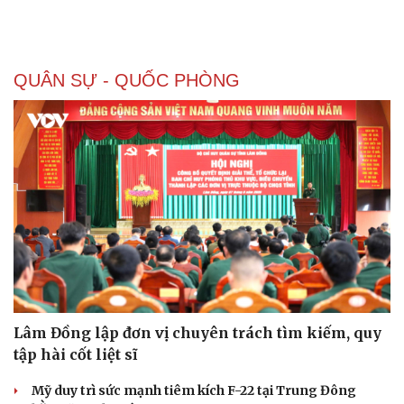
QUÂN SỰ - QUỐC PHÒNG
Doanh nghiệp
Công nghệ
Thông tin doanh nghiệp
Sành điệu
Doanh nghiệp 24h
Tin Công nghệ
Doanh nhân
Trải nghiệm
Vì cộng đồng
Chuyển đổi số
Lâm Đồng lập đơn vị chuyên trách tìm kiếm, quy
tập hài cốt liệt sĩ
Mỹ duy trì sức mạnh tiêm kích F-22 tại Trung Đông