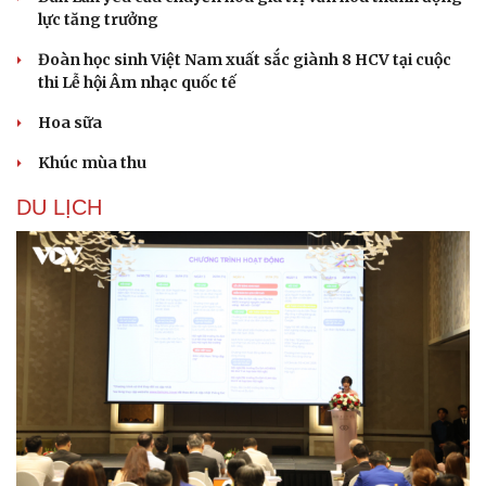
lực tăng trưởng
Đoàn học sinh Việt Nam xuất sắc giành 8 HCV tại cuộc
thi Lễ hội Âm nhạc quốc tế
Hoa sữa
Khúc mùa thu
DU LỊCH
Văn hóa
Giải trí
Sân khấu - Điện ảnh
Nghệ sĩ
Văn học
Thời trang
Âm nhạc
Sao Việt
Di sản