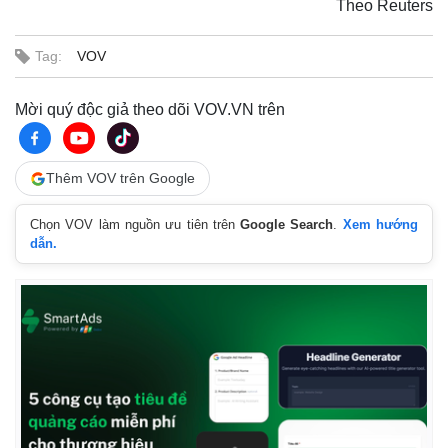
Theo Reuters
Tag:
VOV
Mời quý độc giả theo dõi VOV.VN trên
Thêm VOV trên Google
Chọn VOV làm nguồn ưu tiên trên
Google Search
.
Xem hướng
dẫn.
Thế giới
Multimedia
Quan sát
Video
Cuộc sống đó đây
Ảnh
Hồ sơ
E-Magazine
Infographic