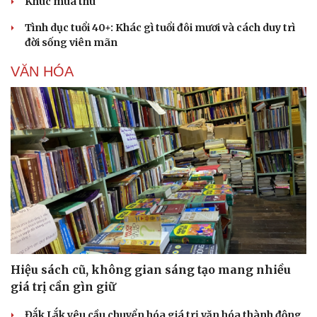
Khúc mùa thu
Tình dục tuổi 40+: Khác gì tuổi đôi mươi và cách duy trì
đời sống viên mãn
VĂN HÓA
Hiệu sách cũ, không gian sáng tạo mang nhiều
giá trị cần gìn giữ
Đắk Lắk yêu cầu chuyển hóa giá trị văn hóa thành động