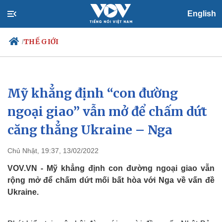
English
THẾ GIỚI
/
Mỹ khẳng định “con đường
Chính trị
Xã hội
Đảng
Tin 24h
ngoại giao” vẫn mở để chấm dứt
Tổ chức nhân sự
Dự báo thời tiết
căng thẳng Ukraine – Nga
Quốc hội
Giáo dục
Nhận diện sự thật
Dấu ấn VOV
Việc làm
Chủ Nhật, 19:37, 13/02/2022
Biển đảo
VOV.VN - Mỹ khẳng định con đường ngoại giao vẫn
rộng mở để chấm dứt mối bất hòa với Nga về vấn đề
Ukraine.