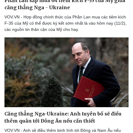
Phần Lan sắp mua 64 tiêm kích F-35 của Mỹ giữa
Thể thao
Ô tô - Xe máy
căng thẳng Nga - Ukraine
Bóng đá
Ô tô
VOV.VN - Hợp đồng chính thức của Phần Lan mua các tiêm kích
Lịch thi đấu bóng đá
Xe máy
F-35 của Mỹ có thể được ký kết sớm nhất là vào hôm nay (11/2),
Thế giới thể thao
Tư vấn
các nguồn tin thân cận của Mỹ cho hay.
eSports
Hậu trường
Căng thẳng Nga-Ukraine: Anh tuyên bố sẽ điều
thêm quân tới Đông Âu nếu cần thiết
VOV.VN - Anh sẽ điều thêm binh lính tới Đông và Nam Âu nếu