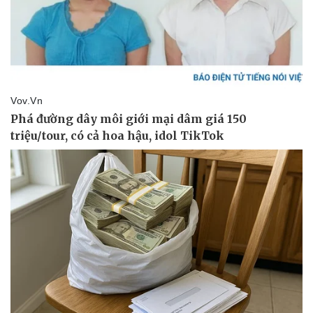
Kinh tế
Thị trường
Bất động sản
Giá vàng
Khởi nghiệp
Tiêu dùng
Tỷ giá
Chứng khoán