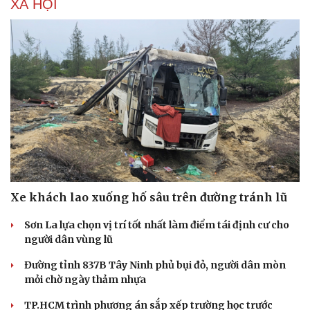
XÃ HỘI
Xe khách lao xuống hố sâu trên đường tránh lũ
Sơn La lựa chọn vị trí tốt nhất làm điểm tái định cư cho
người dân vùng lũ
Du lịch
Podcast
Tư vấn
Câu chuyện thời sự
Đường tỉnh 837B Tây Ninh phủ bụi đỏ, người dân mòn
Săn Tour
Đọc truyện đêm khuya
mỏi chờ ngày thảm nhựa
check-in
Cửa sổ tình yêu
TP.HCM trình phương án sắp xếp trường học trước
Kể chuyện cho bé