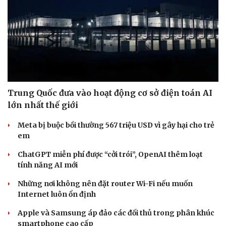
Sức khỏe
Đời sống
Dinh dưỡng - món ngon
Nhà đẹp
Trung Quốc đưa vào hoạt động cơ sở điện toán AI
Cây thuốc
Blog
lớn nhất thế giới
Sản phụ khoa
Tình yêu - Gia đình
Nhi khoa
Meta bị buộc bồi thường 567 triệu USD vì gây hại cho trẻ
Nam khoa
em
Làm đẹp - giảm cân
ChatGPT miễn phí được “cởi trói”, OpenAI thêm loạt
Phòng mạch online
tính năng AI mới
Ăn sạch sống khỏe
Những nơi không nên đặt router Wi-Fi nếu muốn
Internet luôn ổn định
Apple và Samsung áp đảo các đối thủ trong phân khúc
smartphone cao cấp