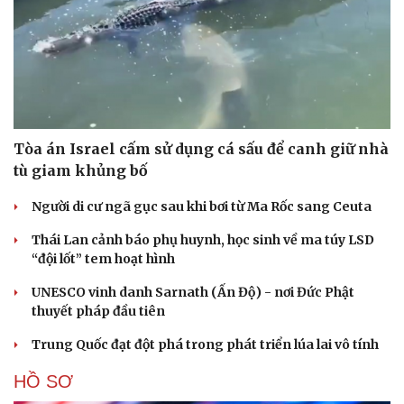
Tòa án Israel cấm sử dụng cá sấu để canh giữ nhà
tù giam khủng bố
Người di cư ngã gục sau khi bơi từ Ma Rốc sang Ceuta
Thái Lan cảnh báo phụ huynh, học sinh về ma túy LSD
“đội lốt” tem hoạt hình
UNESCO vinh danh Sarnath (Ấn Độ) - nơi Đức Phật
thuyết pháp đầu tiên
Trung Quốc đạt đột phá trong phát triển lúa lai vô tính
HỒ SƠ