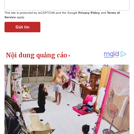
This site is protected by reCAPTCHA and the Google
Privacy Policy
and
Terms of
Service
apply.
Gửi tin
Kinh tế
Thị trường
Bất động sản
Giá vàng
Khởi nghiệp
Tiêu dùng
Tỷ giá
Chứng khoán