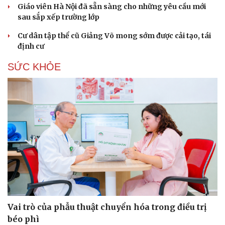
Giáo viên Hà Nội đã sẵn sàng cho những yêu cầu mới
sau sắp xếp trường lớp
Cư dân tập thể cũ Giảng Võ mong sớm được cải tạo, tái
định cư
SỨC KHỎE
Du lịch
Podcast
Tư vấn
Câu chuyện thời sự
Săn Tour
Đọc truyện đêm khuya
Vai trò của phẫu thuật chuyển hóa trong điều trị
check-in
Cửa sổ tình yêu
béo phì
Kể chuyện cho bé