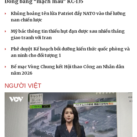
Đông bằng “mạch máu” KC-135
Khủng hoảng tên lửa Patriot đẩy NATO vào thế lưỡng
nan chiến lược
Doanh nghiệp
Công nghệ
Mỹ bác thông tin thiếu hụt đạn dược sau nhiều tháng
Thông tin doanh nghiệp
Sành điệu
giao tranh với Iran
Doanh nghiệp 24h
Tin Công nghệ
Phê duyệt Kế hoạch bồi dưỡng kiến thức quốc phòng và
Doanh nhân
Trải nghiệm
an ninh cho đối tượng 1
Vì cộng đồng
Chuyển đổi số
Bế mạc Vòng Chung kết Hội thao Công an Nhân dân
năm 2026
NGƯỜI VIỆT