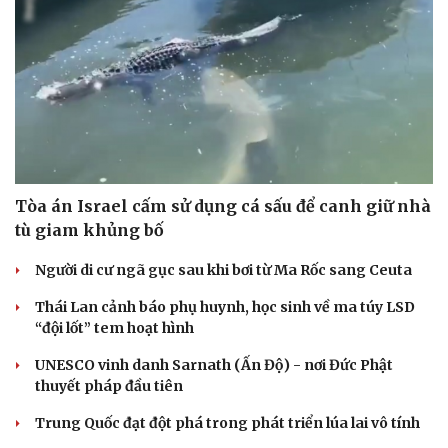
Tòa án Israel cấm sử dụng cá sấu để canh giữ nhà
tù giam khủng bố
Người di cư ngã gục sau khi bơi từ Ma Rốc sang Ceuta
Thái Lan cảnh báo phụ huynh, học sinh về ma túy LSD
“đội lốt” tem hoạt hình
UNESCO vinh danh Sarnath (Ấn Độ) - nơi Đức Phật
thuyết pháp đầu tiên
Trung Quốc đạt đột phá trong phát triển lúa lai vô tính
Cải chính