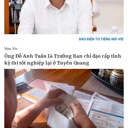
Vụ án
Vũ khí
Tin nóng
Việt Nam
Tư vấn luật
Phân tích