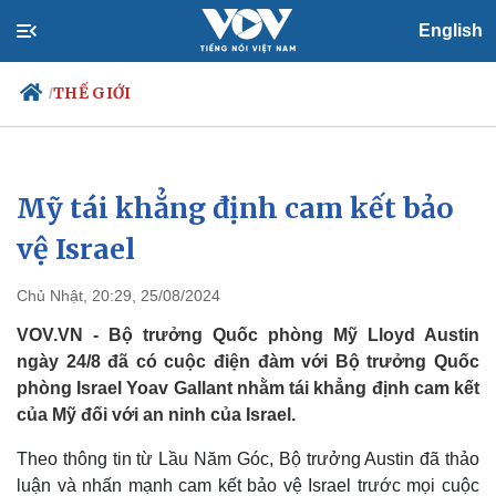
English
THẾ GIỚI
/
Mỹ tái khẳng định cam kết bảo
Chính trị
Xã hội
Đảng
Tin 24h
vệ Israel
Tổ chức nhân sự
Dự báo thời tiết
Quốc hội
Giáo dục
Chủ Nhật, 20:29, 25/08/2024
Nhận diện sự thật
Dấu ấn VOV
Việc làm
VOV.VN - Bộ trưởng Quốc phòng Mỹ Lloyd Austin
Biển đảo
ngày 24/8 đã có cuộc điện đàm với Bộ trưởng Quốc
phòng Israel Yoav Gallant nhằm tái khẳng định cam kết
của Mỹ đối với an ninh của Israel.
Theo thông tin từ Lầu Năm Góc, Bộ trưởng Austin đã thảo
luận và nhấn mạnh cam kết bảo vệ Israel trước mọi cuộc