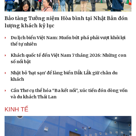
Bảo tàng Tưởng niệm Hòa bình tại Nhật Bản đón
lượng khách kỷ lục
Du lịch biển Việt Nam: Muốn bứt phá phải vượt khỏi lợi
thế tự nhiên
Khách quốc tế đến Việt Nam 7 tháng 2026: Những con
số nổi bật
Nhặt bỏ 'hạt sạn' để làng biển Đắk Lắk giữ chân du
khách
Văn hóa
Giải trí
Cần Thơ cụ thể hóa “Ba kết nối”, xúc tiến đón dòng vốn
và du khách Thái Lan
Sân khấu - Điện ảnh
Nghệ sĩ
Văn học
Thời trang
KINH TẾ
Âm nhạc
Sao Việt
Di sản