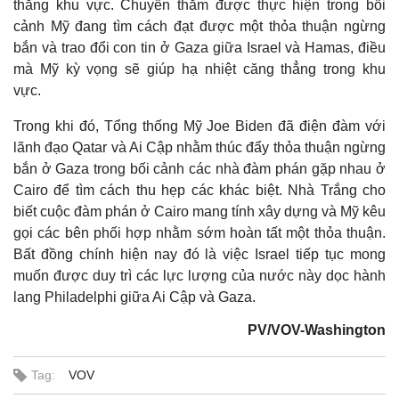
thẳng khu vực. Chuyến thăm được thực hiện trong bối
cảnh Mỹ đang tìm cách đạt được một thỏa thuận ngừng
bắn và trao đổi con tin ở Gaza giữa Israel và Hamas, điều
mà Mỹ kỳ vọng sẽ giúp hạ nhiệt căng thẳng trong khu
vực.
Trong khi đó, Tổng thống Mỹ Joe Biden đã điện đàm với
lãnh đạo Qatar và Ai Cập nhằm thúc đẩy thỏa thuận ngừng
bắn ở Gaza trong bối cảnh các nhà đàm phán gặp nhau ở
Cairo để tìm cách thu hẹp các khác biệt. Nhà Trắng cho
biết cuộc đàm phán ở Cairo mang tính xây dựng và Mỹ kêu
gọi các bên phối hợp nhằm sớm hoàn tất một thỏa thuận.
Bất đồng chính hiện nay đó là việc Israel tiếp tục mong
Thế giới
Multimedia
muốn được duy trì các lực lượng của nước này dọc hành
Quan sát
Video
lang Philadelphi giữa Ai Cập và Gaza.
Cuộc sống đó đây
Ảnh
Hồ sơ
E-Magazine
PV/VOV-Washington
Infographic
Tag:
VOV