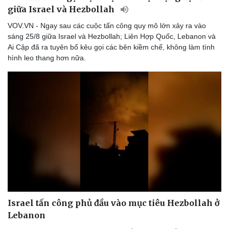
Thể thao
Ô tô - Xe máy
giữa Israel và Hezbollah
Bóng đá
Ô tô
VOV.VN - Ngay sau các cuộc tấn công quy mô lớn xảy ra vào
Lịch thi đấu bóng đá
Xe máy
sáng 25/8 giữa Israel và Hezbollah; Liên Hợp Quốc, Lebanon và
Thế giới thể thao
Tư vấn
Ai Cập đã ra tuyên bố kêu gọi các bên kiềm chế, không làm tình
eSports
hình leo thang hơn nữa.
Hậu trường
Israel tấn công phủ đầu vào mục tiêu Hezbollah ở
Lebanon