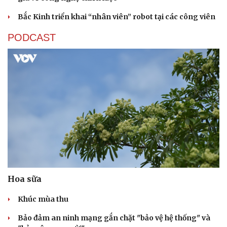
Bắc Kinh triển khai “nhân viên” robot tại các công viên
PODCAST
Sức khỏe
Đời sống
Dinh dưỡng - món ngon
Nhà đẹp
Cây thuốc
Blog
Sản phụ khoa
Tình yêu - Gia đình
Nhi khoa
Nam khoa
Làm đẹp - giảm cân
Phòng mạch online
Ăn sạch sống khỏe
Hoa sữa
Khúc mùa thu
Bảo đảm an ninh mạng gắn chặt "bảo vệ hệ thống" và