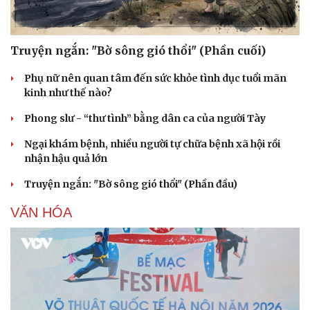
Truyện ngắn: "Bờ sông gió thổi" (Phần cuối)
Phụ nữ nên quan tâm đến sức khỏe tình dục tuổi mãn
kinh như thế nào?
Phong slư - “thư tình” bằng dân ca của người Tày
Ngại khám bệnh, nhiều người tự chữa bệnh xã hội rồi
nhận hậu quả lớn
Truyện ngắn: "Bờ sông gió thổi" (Phần đầu)
VĂN HÓA