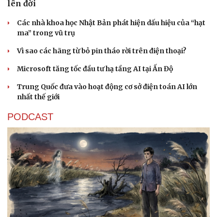
lên đời
Sức khỏe
Đời sống
Các nhà khoa học Nhật Bản phát hiện dấu hiệu của “hạt
Dinh dưỡng - món ngon
Nhà đẹp
ma” trong vũ trụ
Cây thuốc
Blog
Sản phụ khoa
Tình yêu - Gia đình
Vì sao các hãng từ bỏ pin tháo rời trên điện thoại?
Nhi khoa
Microsoft tăng tốc đầu tư hạ tầng AI tại Ấn Độ
Nam khoa
Làm đẹp - giảm cân
Trung Quốc đưa vào hoạt động cơ sở điện toán AI lớn
Phòng mạch online
nhất thế giới
Ăn sạch sống khỏe
PODCAST