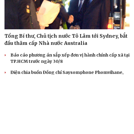
Tổng Bí thư, Chủ tịch nước Tô Lâm tới Sydney, bắt
đầu thăm cấp Nhà nước Australia
Báo cáo phương án sắp xếp đơn vị hành chính cấp xã tại
TP.HCM trước ngày 30/8
Điện chia buồn Đồng chí Saysomphone Phomvihane,
Chủ tịch Quốc hội nước CHDCND Lào
Không để “nhiệm vụ bắt buộc, kinh phí phụ thuộc”
trong tuyên truyền pháp luật
Đồng chí Xaysomphone Phomvihane có nhiều đóng
góp to lớn trong quan hệ Việt - Lào
QUAN SÁT