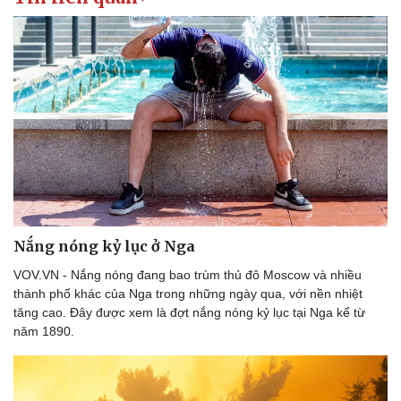
Nắng nóng kỷ lục ở Nga
VOV.VN - Nắng nóng đang bao trùm thủ đô Moscow và nhiều
thành phố khác của Nga trong những ngày qua, với nền nhiệt
tăng cao. Đây được xem là đợt nắng nóng kỷ lục tại Nga kể từ
năm 1890.
Thể thao
Ô tô - Xe máy
Bóng đá
Ô tô
Lịch thi đấu bóng đá
Xe máy