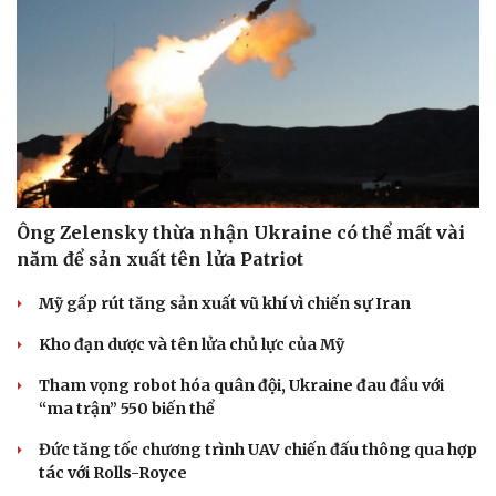
Thông tin doanh nghiệp
Sành điệu
Doanh nghiệp 24h
Tin Công nghệ
Doanh nhân
Trải nghiệm
Vì cộng đồng
Chuyển đổi số
Ông Zelensky thừa nhận Ukraine có thể mất vài
năm để sản xuất tên lửa Patriot
Mỹ gấp rút tăng sản xuất vũ khí vì chiến sự Iran
Kho đạn dược và tên lửa chủ lực của Mỹ
Tham vọng robot hóa quân đội, Ukraine đau đầu với
“ma trận” 550 biến thể
Đức tăng tốc chương trình UAV chiến đấu thông qua hợp
tác với Rolls-Royce