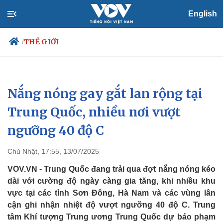
English
THẾ GIỚI
/
Nắng nóng gay gắt lan rộng tại
Chính trị
Xã hội
Đảng
Tin 24h
Trung Quốc, nhiều nơi vượt
Tổ chức nhân sự
Dự báo thời tiết
ngưỡng 40 độ C
Quốc hội
Giáo dục
Nhận diện sự thật
Dấu ấn VOV
Việc làm
Chủ Nhật, 17:55, 13/07/2025
Biển đảo
VOV.VN - Trung Quốc đang trải qua đợt nắng nóng kéo
dài với cường độ ngày càng gia tăng, khi nhiều khu
vực tại các tỉnh Sơn Đông, Hà Nam và các vùng lân
cận ghi nhận nhiệt độ vượt ngưỡng 40 độ C. Trung
tâm Khí tượng Trung ương Trung Quốc dự báo phạm