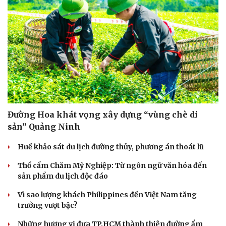
Văn hóa
Giải trí
Sân khấu - Điện ảnh
Nghệ sĩ
Văn học
Thời trang
Âm nhạc
Sao Việt
Đường Hoa khát vọng xây dựng “vùng chè di
Di sản
sản” Quảng Ninh
Huế khảo sát du lịch đường thủy, phương án thoát lũ
Thổ cẩm Chăm Mỹ Nghiệp: Từ ngôn ngữ văn hóa đến
sản phẩm du lịch độc đáo
Vì sao lượng khách Philippines đến Việt Nam tăng
trưởng vượt bậc?
Những hương vị đưa TP.HCM thành thiên đường ẩm