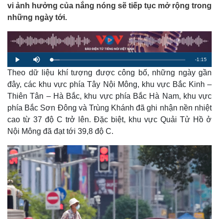
vi ảnh hưởng của nắng nóng sẽ tiếp tục mở rộng trong
những ngày tới.
R
-
1:15
L
P
M
o
l
u
a
Theo dữ liệu khí tượng được công bố, những ngày gần
a
t
e
d
y
e
e
đây, các khu vực phía Tây Nội Mông, khu vực Bắc Kinh –
d
m
:
Thiên Tân – Hà Bắc, khu vực phía Bắc Hà Nam, khu vực
6
.
a
1
phía Bắc Sơn Đông và Trùng Khánh đã ghi nhận nền nhiệt
8
%
cao từ 37 độ C trở lên. Đặc biệt, khu vực Quải Tử Hồ ở
i
Nội Mông đã đạt tới 39,8 độ C.
n
i
n
g
T
i