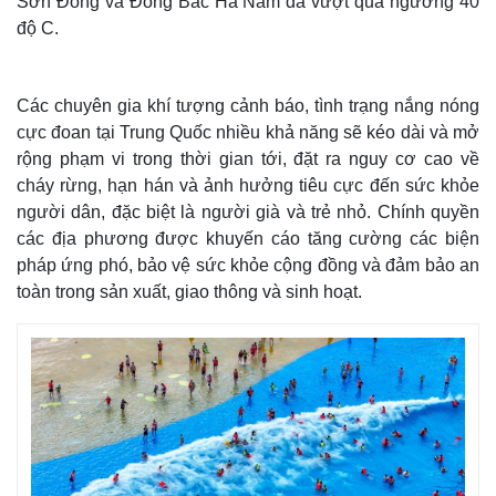
Sơn Đông và Đông Bắc Hà Nam đã vượt qua ngưỡng 40
độ C.
Các chuyên gia khí tượng cảnh báo, tình trạng nắng nóng
cực đoan tại Trung Quốc nhiều khả năng sẽ kéo dài và mở
rộng phạm vi trong thời gian tới, đặt ra nguy cơ cao về
cháy rừng, hạn hán và ảnh hưởng tiêu cực đến sức khỏe
người dân, đặc biệt là người già và trẻ nhỏ. Chính quyền
các địa phương được khuyến cáo tăng cường các biện
pháp ứng phó, bảo vệ sức khỏe cộng đồng và đảm bảo an
toàn trong sản xuất, giao thông và sinh hoạt.
Thế giới
Multimedia
Quan sát
Video
Cuộc sống đó đây
Ảnh
Hồ sơ
E-Magazine
Infographic