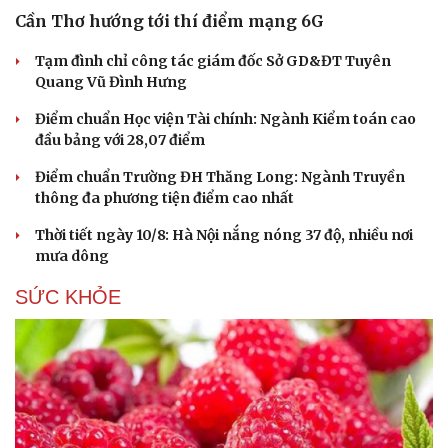
Cần Thơ hướng tới thí điểm mạng 6G
Tạm đình chỉ công tác giám đốc Sở GD&ĐT Tuyên
Quang Vũ Đình Hưng
Điểm chuẩn Học viện Tài chính: Ngành Kiểm toán cao
đầu bảng với 28,07 điểm
Điểm chuẩn Trường ĐH Thăng Long: Ngành Truyền
Du lịch
Podcast
thông đa phương tiện điểm cao nhất
Tư vấn
Câu chuyện thời sự
Thời tiết ngày 10/8: Hà Nội nắng nóng 37 độ, nhiều nơi
Săn Tour
Đọc truyện đêm khuya
mưa dông
check-in
Cửa sổ tình yêu
Kể chuyện cho bé
SỨC KHỎE
Hạt giống tâm hồn