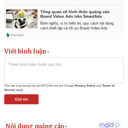
Tổng quan về hình thức quảng cáo
Brand Video Ads trên SmartAds
Định nghĩa, vị trí hiển thị, quy cách nội dung,
cách thiết lập và tối ưu Brand Video Ads.
Viết bình luận
This site is protected by reCAPTCHA and the Google
Privacy Policy
and
Terms of
Kinh tế
Thị trường
Service
apply.
Bất động sản
Giá vàng
Gửi tin
Khởi nghiệp
Tiêu dùng
Tỷ giá
Chứng khoán
Giá cà phê