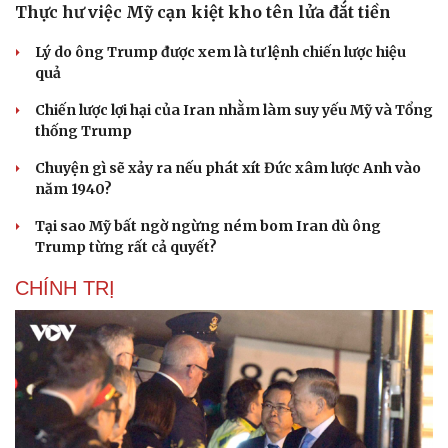
Thực hư việc Mỹ cạn kiệt kho tên lửa đắt tiền
Lý do ông Trump được xem là tư lệnh chiến lược hiệu
quả
Chiến lược lợi hại của Iran nhằm làm suy yếu Mỹ và Tổng
thống Trump
Chuyện gì sẽ xảy ra nếu phát xít Đức xâm lược Anh vào
năm 1940?
Tại sao Mỹ bất ngờ ngừng ném bom Iran dù ông
Trump từng rất cả quyết?
CHÍNH TRỊ