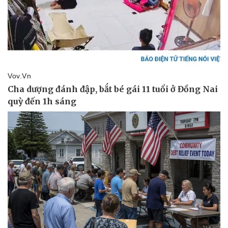
Pháp luật
Quân sự - Quốc phòng
Vụ án
Vũ khí
Tin nóng
Việt Nam
Tư vấn luật
Phân tích