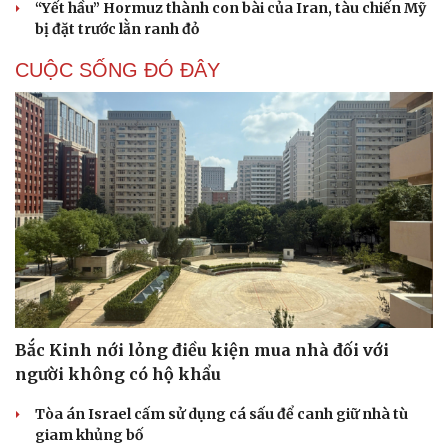
“Yết hầu” Hormuz thành con bài của Iran, tàu chiến Mỹ
bị đặt trước lằn ranh đỏ
CUỘC SỐNG ĐÓ ĐÂY
Cải chính
Bắc Kinh nới lỏng điều kiện mua nhà đối với
người không có hộ khẩu
Tòa án Israel cấm sử dụng cá sấu để canh giữ nhà tù
giam khủng bố