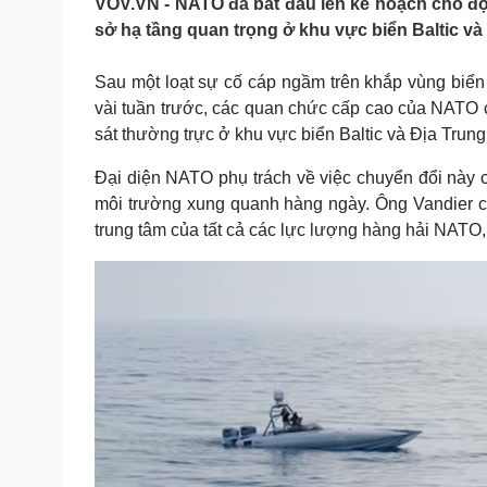
VOV.VN - NATO đã bắt đầu lên kế hoạch cho độ
Tin nóng
Việt Nam
sở hạ tầng quan trọng ở khu vực biển Baltic và 
Tư vấn luật
Phân tích
Sau một loạt sự cố cáp ngầm trên khắp vùng biển
vài tuần trước, các quan chức cấp cao của NATO 
Sức khỏe
Đời sống
sát thường trực ở khu vực biển Baltic và Địa Trung
Dinh dưỡng - món ngon
Nhà đẹp
Cây thuốc
Blog
Đại diện NATO phụ trách về việc chuyển đổi này 
Sản phụ khoa
Tình yêu - Gia đình
môi trường xung quanh hàng ngày. Ông Vandier c
Nhi khoa
trung tâm của tất cả các lực lượng hàng hải NAT
Nam khoa
Làm đẹp - giảm cân
Phòng mạch online
Ăn sạch sống khỏe
Cải chính