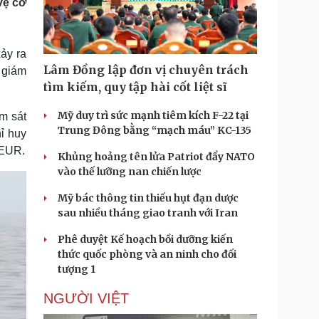
vệ cơ
Doanh nghiệp 24h
Tin Công nghệ
Doanh nhân
Trải nghiệm
ì cộng đồng
Chuyển đổi số
ảy ra
Lâm Đồng lập đơn vị chuyên trách
 giám
u lịch
Podcast
tìm kiếm, quy tập hài cốt liệt sĩ
Tư vấn
Câu chuyện thời sự
Săn Tour
Đọc truyện đêm khuya
Mỹ duy trì sức mạnh tiêm kích F-22 tại
m sát
heck-in
Cửa sổ tình yêu
Trung Đông bằng “mạch máu” KC-135
ỉ huy
Kể chuyện cho bé
CEUR.
Khủng hoảng tên lửa Patriot đẩy NATO
Hạt giống tâm hồn
vào thế lưỡng nan chiến lược
Mỹ bác thông tin thiếu hụt đạn dược
sau nhiều tháng giao tranh với Iran
Phê duyệt Kế hoạch bồi dưỡng kiến
thức quốc phòng và an ninh cho đối
tượng 1
NGƯỜI VIỆT