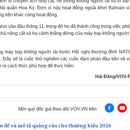
n vị chuyên tích hợp các hệ thống không người lái và trí tuệ
Hải quân Hoa Kỳ. Đơn vị này hoạt động ngoài khơi Bahrain v
g tiện khác cùng hoạt động.
alon vào đầu tháng 11, trong đó họ đã thành công trong việc ph
m khả năng cất và hạ cánh thẳng đứng của máy bay không người 
ằng máy bay không người lái trước Hội nghị thượng đỉnh NATO
5. Đây sẽ là cuộc thử nghiệm các cuộc đàm phán đầu tiên về v
m ra cách thức phù hợp để thực hiện.
Hải Đăng/VOV-
Mời quý độc giả theo dõi VOV.VN trên
iêu đề và mô tả quảng cáo cho thương hiệu 2026