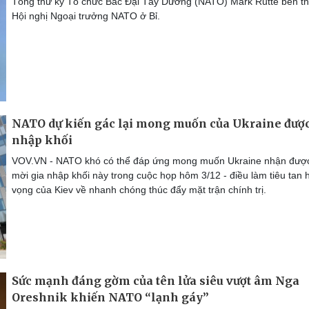
Tổng thư ký Tổ chức Bắc Đại Tây Dương (NATO) Mark Rutte bên t
Hội nghị Ngoại trưởng NATO ở Bỉ.
NATO dự kiến gác lại mong muốn của Ukraine được
nhập khối
VOV.VN - NATO khó có thể đáp ứng mong muốn Ukraine nhận được
mời gia nhập khối này trong cuộc họp hôm 3/12 - điều làm tiêu tan 
vọng của Kiev về nhanh chóng thúc đẩy mặt trận chính trị.
Sức mạnh đáng gờm của tên lửa siêu vượt âm Nga
Oreshnik khiến NATO “lạnh gáy”