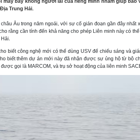
i máy bay không người lái của riêng mình nhằm giúp bảo 
Lịch thi đấu bóng đá
Xe máy
Địa Trung Hải.
Thế giới thể thao
Tư vấn
eSports
V
Hậu trường
 châu Âu trong năm ngoái, với sự cố gián đoạn gần đây nhất x
cho rằng cần tính đến khả năng cho phép Liên minh này có thể
Văn hóa
Giải trí
D
 Hải.
Sân khấu - Điện ảnh
Nghệ sĩ
Văn học
Thời trang
cho biết công nghệ mới có thể dùng USV để chiếu sáng và giá
Âm nhạc
Sao Việt
c
ho biết thêm dự án mới này đã nhận được sự ủng hộ từ bộ ch
Di sản
O, được gọi là MARCOM, và trụ sở hoạt động của liên minh SA