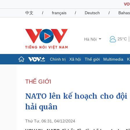
VO
中文
/
français
/
Deutsch
/
Bahas
25°C
Hà Nội
Chính trị
Xã hội
Thế giới
Multimedia
K
Chính trị
Xã hội
Đảng
Tin 24h
THẾ GIỚI
Tổ chức nhân sự
Dự báo thời tiết
Quốc hội
Giáo dục
NATO lên kế hoạch cho đội 
Nhận diện sự thật
Dấu ấn VOV
Việc làm
hải quân
Biển đảo
Pháp luật
Quân sự - Quốc phòng
Thứ Tư, 06:31, 04/12/2024
Vụ án
Vũ khí