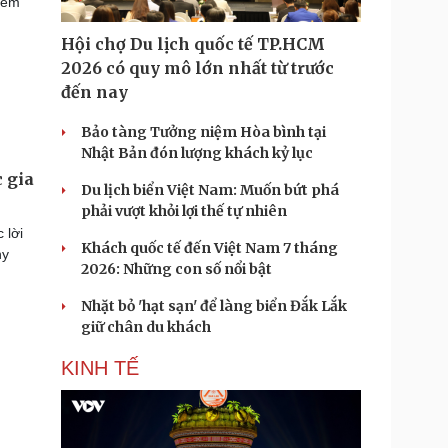
hềm
Hội chợ Du lịch quốc tế TP.HCM
2026 có quy mô lớn nhất từ trước
đến nay
Bảo tàng Tưởng niệm Hòa bình tại
Nhật Bản đón lượng khách kỷ lục
 gia
Du lịch biển Việt Nam: Muốn bứt phá
phải vượt khỏi lợi thế tự nhiên
 lời
Khách quốc tế đến Việt Nam 7 tháng
hy
2026: Những con số nổi bật
Nhặt bỏ 'hạt sạn' để làng biển Đắk Lắk
giữ chân du khách
KINH TẾ