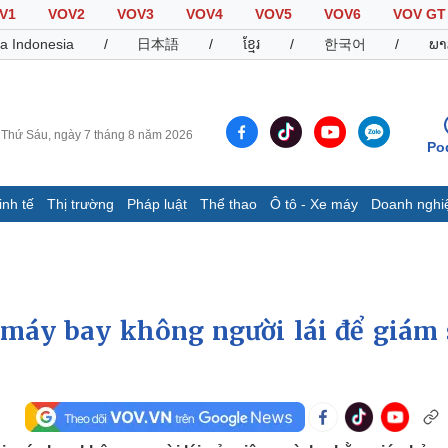
V1
VOV2
VOV3
VOV4
VOV5
VOV6
VOV GT
a Indonesia
/
日本語
/
ខ្មែរ
/
한국어
/
ພາ
Thứ Sáu, ngày 7 tháng 8 năm 2026
Po
inh tế
Thị trường
Pháp luật
Thể thao
Ô tô - Xe máy
Doanh nghi
Thế giới
Multimedia
K
Quan sát
Video
B
Cuộc sống đó đây
Ảnh
K
Hồ sơ
E-Magazine
máy bay không người lái để giám 
Infographic
Thể thao
Ô tô - Xe máy
D
Bóng đá
Ô tô
T