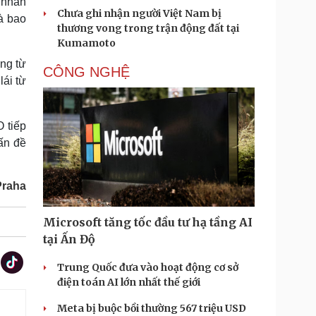
 nhân
Chưa ghi nhận người Việt Nam bị
à bao
thương vong trong trận động đất tại
Kumamoto
óng từ
CÔNG NGHỆ
lái từ
 tiếp
ấn đề
Praha
Microsoft tăng tốc đầu tư hạ tầng AI
tại Ấn Độ
Trung Quốc đưa vào hoạt động cơ sở
điện toán AI lớn nhất thế giới
Meta bị buộc bồi thường 567 triệu USD