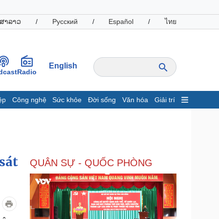
ສາລາວ
/
Русский
/
Español
/
ไทย
English
dcast
Radio
ệp
Công nghệ
Sức khỏe
Đời sống
Văn hóa
Giải trí
inh tế
Thị trường
ất động sản
Giá vàng
hởi nghiệp
Tiêu dùng
Tỷ giá
sát
QUÂN SỰ - QUỐC PHÒNG
Chứng khoán
Giá cà phê
oanh nghiệp
Công nghệ
hông tin doanh nghiệp
Sành điệu