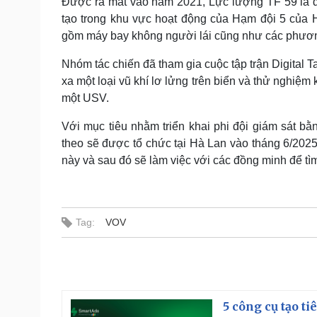
Được ra mắt vào năm 2021, Lực lượng TF 59 là đơ
tạo trong khu vực hoạt động của Hạm đội 5 của 
gồm máy bay không người lái cũng như các phươn
Nhóm tác chiến đã tham gia cuộc tập trận Digital T
xa một loại vũ khí lơ lửng trên biển và thử nghiệ
một USV.
Với mục tiêu nhằm triển khai phi đội giám sát b
theo sẽ được tổ chức tại Hà Lan vào tháng 6/202
này và sau đó sẽ làm việc với các đồng minh để tì
Tag:
VOV
5 công cụ tạo t