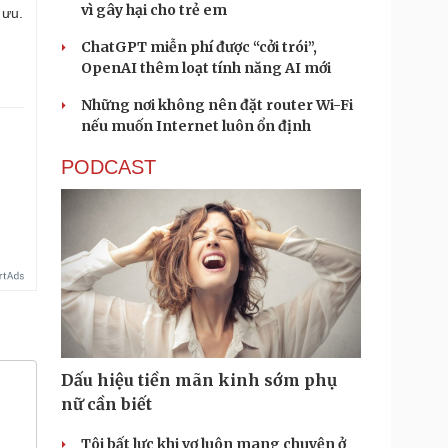
vì gây hại cho trẻ em
 ưu.
ChatGPT miễn phí được “cởi trói”,
OpenAI thêm loạt tính năng AI mới
Những nơi không nên đặt router Wi-Fi
nếu muốn Internet luôn ổn định
PODCAST
Dấu hiệu tiền mãn kinh sớm phụ
nữ cần biết
Tôi bất lực khi vợ luôn mang chuyện ở