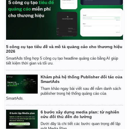
5 công cụ tạo tiêu đề và mô tả quảng cáo cho thương hiệu
2026
SmartAds tổng hợp 5 công cụ tạo headline quảng cáo bằng AI giúp
Kinh tế
Thị trường
tiết kiệm thời gian và tối ưu.
Bất động sản
Giá vàng
Khởi nghiệp
Tiêu dùng
Khám phá hệ thống Publisher đối tác của
Tỷ giá
SmartAds
Chứng khoán
Tham khảo ngay bài viết sau để nắm danh sách
Giá cà phê
publisher trong hệ thống quảng cáo của
SmartAds.
6 bước xây dựng media plan: từ nghiên
cứu đối thủ đến đo lường
Dưới đây là chi tiết các bước quan trọng để lập
một Media Plan.