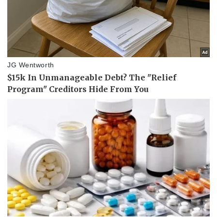
Pháp luật
Quân sự - Quốc phòng
Vụ án
Vũ khí
Tin nóng
Việt Nam
Tư vấn luật
Phân tích