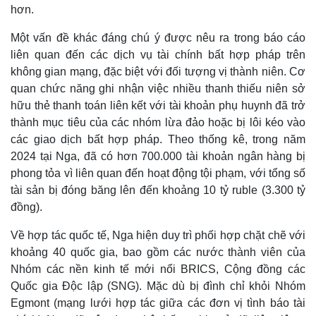
hơn.
Một vấn đề khác đáng chú ý được nêu ra trong báo cáo
liên quan đến các dịch vụ tài chính bất hợp pháp trên
không gian mạng, đặc biệt với đối tượng vị thành niên. Cơ
quan chức năng ghi nhận việc nhiều thanh thiếu niên sở
hữu thẻ thanh toán liên kết với tài khoản phụ huynh đã trở
thành mục tiêu của các nhóm lừa đảo hoặc bị lôi kéo vào
các giao dịch bất hợp pháp. Theo thống kê, trong năm
2024 tại Nga, đã có hơn 700.000 tài khoản ngân hàng bị
Thế giới
Multimedia
phong tỏa vì liên quan đến hoạt động tội phạm, với tổng số
Quan sát
Video
Cuộc sống đó đây
Ảnh
tài sản bị đóng băng lên đến khoảng 10 tỷ ruble (3.300 tỷ
Hồ sơ
E-Magazine
đồng).
Infographic
Về hợp tác quốc tế, Nga hiện duy trì phối hợp chặt chẽ với
khoảng 40 quốc gia, bao gồm các nước thành viên của
Nhóm các nền kinh tế mới nổi BRICS, Cộng đồng các
Quốc gia Độc lập (SNG). Mặc dù bị đình chỉ khỏi Nhóm
Egmont (mạng lưới hợp tác giữa các đơn vị tình báo tài