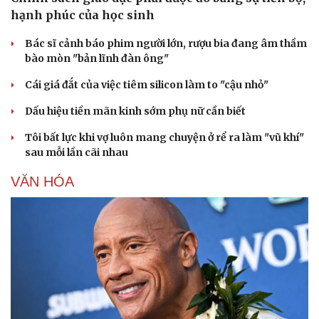
hạnh phúc của học sinh
Bác sĩ cảnh báo phim người lớn, rượu bia đang âm thầm
bào mòn "bản lĩnh đàn ông"
Cái giá đắt của việc tiêm silicon làm to "cậu nhỏ"
Dấu hiệu tiền mãn kinh sớm phụ nữ cần biết
Tôi bất lực khi vợ luôn mang chuyện ở rể ra làm "vũ khí"
sau mỗi lần cãi nhau
VĂN HÓA
Văn hóa
Giải trí
Sân khấu - Điện ảnh
Nghệ sĩ
Văn học
Thời trang
Âm nhạc
Sao Việt
Di sản