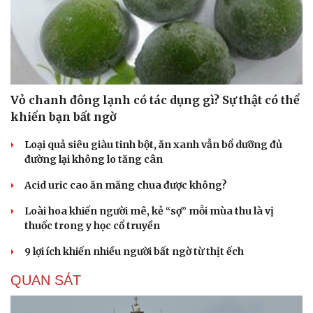
Vỏ chanh đông lạnh có tác dụng gì? Sự thật có thể
khiến bạn bất ngờ
Loại quả siêu giàu tinh bột, ăn xanh vẫn bổ dưỡng đủ
đường lại không lo tăng cân
Acid uric cao ăn măng chua được không?
Cải chính
Loài hoa khiến người mê, kẻ “sợ” mỗi mùa thu là vị
thuốc trong y học cổ truyền
9 lợi ích khiến nhiều người bất ngờ từ thịt ếch
QUAN SÁT