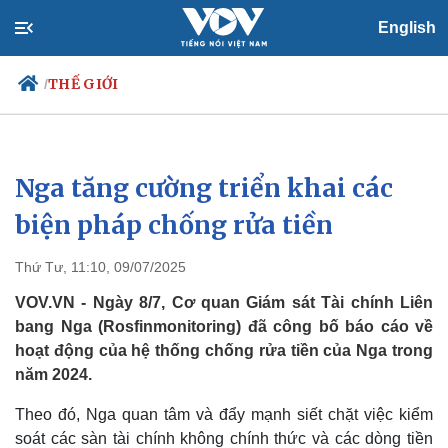
English
THẾ GIỚI
/
Nga tăng cường triển khai các
Chính trị
Xã hội
Đảng
Tin 24h
biện pháp chống rửa tiền
Tổ chức nhân sự
Dự báo thời tiết
Quốc hội
Giáo dục
Thứ Tư, 11:10, 09/07/2025
Nhận diện sự thật
Dấu ấn VOV
Việc làm
VOV.VN - Ngày 8/7, Cơ quan Giám sát Tài chính Liên
Biển đảo
bang Nga (Rosfinmonitoring) đã công bố báo cáo về
hoạt động của hệ thống chống rửa tiền của Nga trong
năm 2024.
Theo đó, Nga quan tâm và đẩy mạnh siết chặt việc kiểm
soát các sàn tài chính không chính thức và các dòng tiền