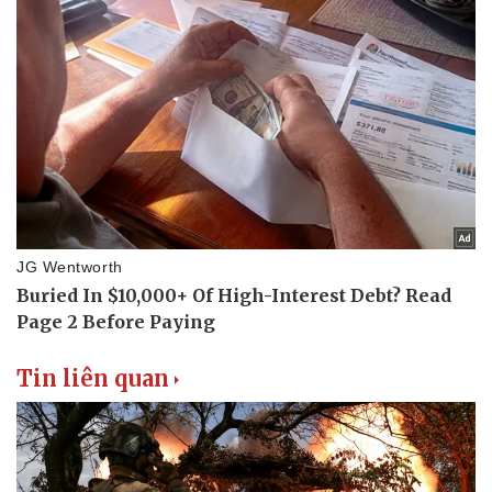
Thể thao
Ô tô - Xe máy
Bóng đá
Ô tô
Lịch thi đấu bóng đá
Xe máy
Thế giới thể thao
Tư vấn
eSports
Hậu trường
Tin liên quan