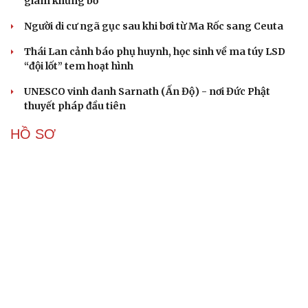
giam khủng bố
Người di cư ngã gục sau khi bơi từ Ma Rốc sang Ceuta
Thái Lan cảnh báo phụ huynh, học sinh về ma túy LSD
“đội lốt” tem hoạt hình
UNESCO vinh danh Sarnath (Ấn Độ) - nơi Đức Phật
thuyết pháp đầu tiên
HỒ SƠ