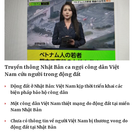
Sức khỏe
Đời sống
Dinh dưỡng - món ngon
Nhà đẹp
Truyền thông Nhật Bản ca ngợi công dân Việt
Cây thuốc
Blog
Nam cứu người trong động đất
Sản phụ khoa
Tình yêu - Gia đình
Nhi khoa
Động đất ở Nhật Bản: Việt Nam kịp thời triển khai các
Nam khoa
biện pháp bảo hộ công dân
Làm đẹp - giảm cân
Một công dân Việt Nam thiệt mạng do động đất tại miền
Phòng mạch online
Nam Nhật Bản
Ăn sạch sống khỏe
Chưa có thông tin về người Việt Nam bị thương vong do
động đất tại Nhật Bản