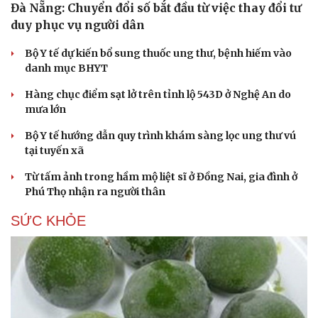
Đà Nẵng: Chuyển đổi số bắt đầu từ việc thay đổi tư
duy phục vụ người dân
Bộ Y tế dự kiến bổ sung thuốc ung thư, bệnh hiếm vào
danh mục BHYT
Hàng chục điểm sạt lở trên tỉnh lộ 543D ở Nghệ An do
mưa lớn
Bộ Y tế hướng dẫn quy trình khám sàng lọc ung thư vú
tại tuyến xã
Từ tấm ảnh trong hầm mộ liệt sĩ ở Đồng Nai, gia đình ở
Phú Thọ nhận ra người thân
SỨC KHỎE