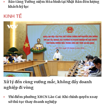
Bảo tàng Tưởng niệm Hòa bình tại Nhật Bản đón lượng
khách kỷ lục
KINH TẾ
Du lịch
Podcast
Tư vấn
Câu chuyện thời sự
Săn Tour
Đọc truyện đêm khuya
check-in
Cửa sổ tình yêu
Kể chuyện cho bé
Xử lý đến cùng vướng mắc, không đẩy doanh
Hạt giống tâm hồn
nghiệp đi vòng
Thí điểm phường XHCN Lào Cai: Khi chính quyền xoay
sở thủ tục thay doanh nghiệp