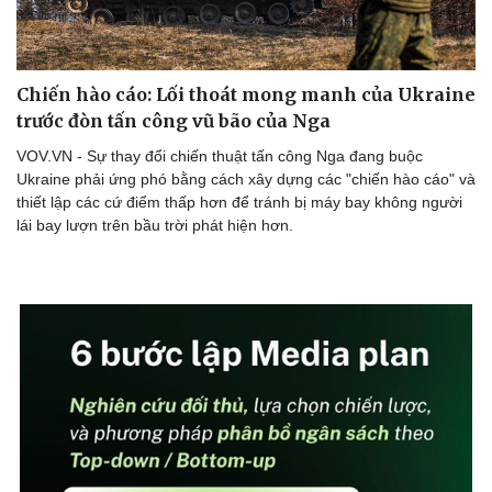
Chiến hào cáo: Lối thoát mong manh của Ukraine
trước đòn tấn công vũ bão của Nga
VOV.VN - Sự thay đổi chiến thuật tấn công Nga đang buộc
Ukraine phải ứng phó bằng cách xây dựng các "chiến hào cáo" và
thiết lập các cứ điểm thấp hơn để tránh bị máy bay không người
Doanh nghiệp
Công nghệ
lái bay lượn trên bầu trời phát hiện hơn.
Thông tin doanh nghiệp
Sành điệu
Doanh nghiệp 24h
Tin Công nghệ
Doanh nhân
Trải nghiệm
Vì cộng đồng
Chuyển đổi số