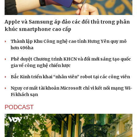
Apple và Samsung áp đảo các đối thủ trong phân
khúc smartphone cao cấp
Thành lập Khu Công nghệ cao tỉnh Hưng Yên quy mô
Sức khỏe
Đời sống
hơn 496ha
Dinh dưỡng - món ngon
Nhà đẹp
Phê duyệt Chương trình KHCN và đổi mới sáng tạo quốc
Cây thuốc
Blog
gia về công nghệ chiến lược
Sản phụ khoa
Tình yêu - Gia đình
Nhi khoa
Bắc Kinh triển khai “nhân viên” robot tại các công viên
Nam khoa
Làm đẹp - giảm cân
Nguy cơ mất tài khoản Microsoft chỉ vì kết nối mạng Wi-
Phòng mạch online
Fi khách sạn
Ăn sạch sống khỏe
PODCAST