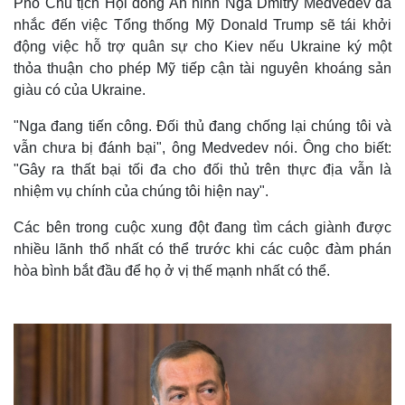
Phó Chủ tịch Hội đồng An ninh Nga Dmitry Medvedev đã
nhắc đến việc Tổng thống Mỹ Donald Trump sẽ tái khởi
động việc hỗ trợ quân sự cho Kiev nếu Ukraine ký một
thỏa thuận cho phép Mỹ tiếp cận tài nguyên khoáng sản
giàu có của Ukraine.
"Nga đang tiến công. Đối thủ đang chống lại chúng tôi và
vẫn chưa bị đánh bại", ông Medvedev nói. Ông cho biết:
"Gây ra thất bại tối đa cho đối thủ trên thực địa vẫn là
nhiệm vụ chính của chúng tôi hiện nay".
Các bên trong cuộc xung đột đang tìm cách giành được
nhiều lãnh thổ nhất có thể trước khi các cuộc đàm phán
hòa bình bắt đầu để họ ở vị thế mạnh nhất có thể.