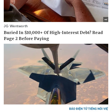
Vụ án
Vũ khí
Tin nóng
Việt Nam
Tư vấn luật
Phân tích