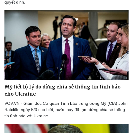
quyết định.
Thể thao
Ô tô - Xe máy
Bóng đá
Ô tô
Lịch thi đấu bóng đá
Xe máy
Thế giới thể thao
Tư vấn
eSports
Hậu trường
Mỹ tiết lộ lý do dừng chia sẻ thông tin tình báo
cho Ukraine
VOV.VN - Giám đốc Cơ quan Tình báo trung ương Mỹ (CIA) John
Ratcliffe ngày 5/3 cho biết, nước này đã tạm dừng chia sẻ thông
tin tình báo với Ukraine.