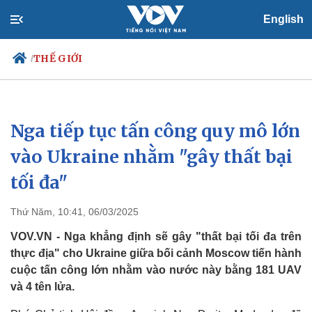
English
THẾ GIỚI
/
Nga tiếp tục tấn công quy mô lớn
Chính trị
Xã hội
Đảng
Tin 24h
vào Ukraine nhằm "gây thất bại
Tổ chức nhân sự
Dự báo thời tiết
tối đa"
Quốc hội
Giáo dục
Nhận diện sự thật
Dấu ấn VOV
Việc làm
Thứ Năm, 10:41, 06/03/2025
Biển đảo
VOV.VN - Nga khẳng định sẽ gây "thất bại tối đa trên
thực địa" cho Ukraine giữa bối cảnh Moscow tiến hành
cuộc tấn công lớn nhằm vào nước này bằng 181 UAV
và 4 tên lửa.