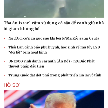
Tòa án Israel cấm sử dụng cá sấu để canh giữ nhà
tù giam khủng bố
Người di cư ngã gục sau khi bơi từ Ma Rốc sang Ceuta
Thái Lan cảnh báo phụ huynh, học sinh về ma túy LSD
“đội lốt” tem hoạt hình
UNESCO vinh danh Sarnath (Ấn Độ) - nơi Đức Phật
thuyết pháp đầu tiên
Trung Quốc đạt đột phá trong phát triển lúa lai vô tính
HỒ SƠ