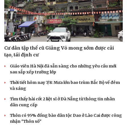
Cư dân tập thể cũ Giảng Võ mong sớm được cải
tạo, tái định cư
Giáo viên Hà Nội đã sẵn sàng cho những yêu cầu mới
sau sắp xếp trường lớp
Thời tiết hôm nay 7/8: Mưa lớn bao trùm Bắc Bộ về đêm
và sáng
Tìm thấy hài cốt 2 liệt sĩ ở Đà Nẵng từ thông tin nhân
Du lịch
Podcast
dân cung cấp
Tư vấn
Câu chuyện thời sự
Săn Tour
Đọc truyện đêm khuya
Thôn có 95% đồng bào dân tộc Dao ở Lào Cai được công
check-in
Cửa sổ tình yêu
nhận "Thôn số"
Kể chuyện cho bé