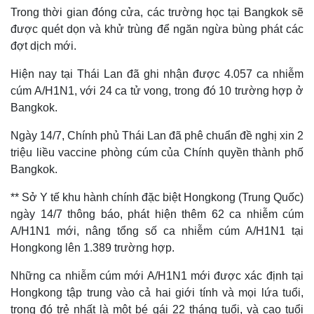
Trong thời gian đóng cửa, các trường học tại Bangkok sẽ
được quét dọn và khử trùng để ngăn ngừa bùng phát các
đợt dịch mới.
Hiện nay tại Thái Lan đã ghi nhận được 4.057 ca nhiễm
cúm A/H1N1, với 24 ca tử vong, trong đó 10 trường hợp ở
Bangkok.
Ngày 14/7, Chính phủ Thái Lan đã phê chuẩn đề nghị xin 2
triệu liều vaccine phòng cúm của Chính quyền thành phố
Bangkok.
** Sở Y tế khu hành chính đặc biệt Hongkong (Trung Quốc)
ngày 14/7 thông báo, phát hiện thêm 62 ca nhiễm cúm
A/H1N1 mới, nâng tổng số ca nhiễm cúm A/H1N1 tại
Hongkong lên 1.389 trường hợp.
Những ca nhiễm cúm mới A/H1N1 mới được xác định tại
Hongkong tập trung vào cả hai giới tính và mọi lứa tuổi,
trong đó trẻ nhất là một bé gái 22 tháng tuổi, và cao tuổi