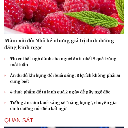
Văn hóa
Giải trí
Sân khấu - Điện ảnh
Nghệ sĩ
Văn học
Thời trang
Mâm xôi đỏ: Nhỏ bé nhưng giá trị dinh dưỡng
Âm nhạc
Sao Việt
Di sản
đáng kinh ngạc
Tin vui bất ngờ dành cho người ăn ít nhất 5 quả trứng
mỗi tuần
Ăn đu đủ khi bụng đói buổi sáng: 8 lợi ích không phải ai
cũng biết
4 thực phẩm để tủ lạnh quá 2 ngày dễ gây ngộ độc
Tưởng ăn cơm buổi sáng sẽ "nặng bụng", chuyên gia
dinh dưỡng nói điều bất ngờ
QUAN SÁT