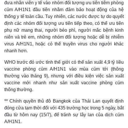
đưa nhân viên y tế vào nhóm đối tượng ưu tiên tiêm phòng
cúm A/H1N1 đầu tiên nhằm đảm bảo hoạt động của hệ
thống y tế toàn cầu. Tuy nhiên, các nước được tự do quyết
Thế giới
Multimedia
định các nhóm đối tượng ưu tiên tiếp theo, có thể ưu tiên
Quan sát
Video
phụ nữ mang thai, người béo phì, người mắc bệnh kinh
Cuộc sống đó đây
Ảnh
niên và trẻ em, những nhóm đối tượng hoặc dễ bị nhiễm
Hồ sơ
E-Magazine
virus A/H1N1, hoặc có thể truyền virus cho người khác
Infographic
nhanh hơn.
WHO trước đó ước tính thế giới có thể sản xuất 4,9 tỷ liều
vaccine phòng cúm A/H1N1 vào mùa cúm tới (thông
thường vào tháng 9), nhưng với điều kiện việc sản xuất
vaccine mới nhanh như sản xuất vaccine phòng cúm
thông thường.
** Chính quyền thủ đô Bangkok của Thái Lan quyết định
đóng cửa tạm thời đối với 435 trường học trong 5 ngày, bắt
đầu từ hôm nay (15/7), để tránh sự lây lan của dịch cúm
A/H1N1.