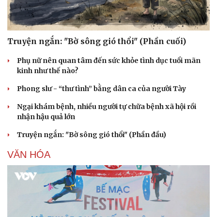
Truyện ngắn: "Bờ sông gió thổi" (Phần cuối)
Phụ nữ nên quan tâm đến sức khỏe tình dục tuổi mãn
kinh như thế nào?
Phong slư - “thư tình” bằng dân ca của người Tày
Ngại khám bệnh, nhiều người tự chữa bệnh xã hội rồi
nhận hậu quả lớn
Truyện ngắn: "Bờ sông gió thổi" (Phần đầu)
VĂN HÓA
Doanh nghiệp
Công nghệ
Thông tin doanh nghiệp
Sành điệu
Doanh nghiệp 24h
Tin Công nghệ
Doanh nhân
Trải nghiệm
Vì cộng đồng
Chuyển đổi số