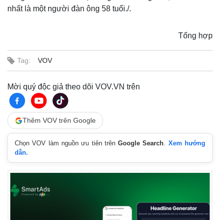
nhất là một người đàn ông 58 tuổi./.
Tổng hợp
Tag:
VOV
Mời quý độc giả theo dõi VOV.VN trên
Thêm VOV trên Google
Chọn VOV làm nguồn ưu tiên trên
Google Search
.
Xem hướng
dẫn.
Kinh tế
Thị trường
Bất động sản
Giá vàng
Khởi nghiệp
Tiêu dùng
Tỷ giá
Chứng khoán