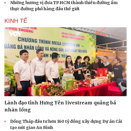
Những hương vị đưa TP.HCM thành thiên đường ẩm
thực đường phố hàng đầu thế giới
KINH TẾ
Sức khỏe
Đời sống
Dinh dưỡng - món ngon
Nhà đẹp
Cây thuốc
Blog
Sản phụ khoa
Tình yêu - Gia đình
Nhi khoa
Nam khoa
Làm đẹp - giảm cân
Phòng mạch online
Ăn sạch sống khỏe
Lãnh đạo tỉnh Hưng Yên livestream quảng bá
nhãn lồng
Đồng Tháp đầu tư hơn 160 tỷ đồng xây dựng Dự án Cải
tạo nút giao An Bình