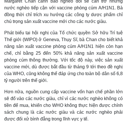
Margaret Chan cảnh báo nghèo đói sẽ cản trở những
nước nghèo tiếp cận với vaccine phòng cúm A/H1N1. Bà
đồng thời chỉ trích xu hướng các công ty dược phẩm chỉ
chú trọng sản xuất vaccine mới cho các nước giàu.
Phát biểu tại hội nghị của Tổ chức quyền Sở hữu Trí tuệ
Thế giới (WIPO) ở Geneva, Thụy Sĩ, bà Chan cho biết khả
năng sản xuất vaccine phòng cúm A/H1N1 hiện còn hạn
chế, chỉ bằng 25 đến 50% khả năng sản xuất vaccine
phòng cúm thông thường. Với tốc độ này, việc sản xuất
vaccine mới, dù được bắt đầu từ tháng 9 tới theo đề nghị
của WHO, cũng không thể đáp ứng cho toàn bộ dân số 6,8
tỷ người trên thế giới.
Hơn nữa, nguồn cung cấp vaccine vốn hạn chế phần lớn
sẽ đổ vào các nước giàu, chỉ vì các nước nghèo không có
tiền để mua, khiến cho WHO không thực hiện được chính
sách chung là các nước giàu và các nước nghèo phải
được đối xử bình đẳng trong lĩnh vực y tế.