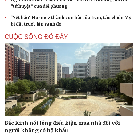
“tử huyệt” của đối phương
“Yết hầu” Hormuz thành con bài của Iran, tàu chiến Mỹ
bị đặt trước lằn ranh đỏ
CUỘC SỐNG ĐÓ ĐÂY
Bắc Kinh nới lỏng điều kiện mua nhà đối với
người không có hộ khẩu