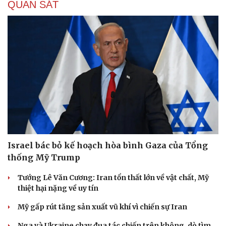
QUAN SÁT
Israel bác bỏ kế hoạch hòa bình Gaza của Tổng
thống Mỹ Trump
Tướng Lê Văn Cương: Iran tổn thất lớn về vật chất, Mỹ
thiệt hại nặng về uy tín
Mỹ gấp rút tăng sản xuất vũ khí vì chiến sự Iran
Nga và Ukraine chạy đua tác chiến trên không, dò tìm