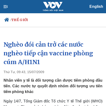
English
THẾ GIỚI
/
Nghèo đói cản trở các nước
Chính trị
Xã hội
Đảng
Tin 24h
nghèo tiếp cận vaccine phòng
Tổ chức nhân sự
Dự báo thời tiết
cúm A/H1N1
Quốc hội
Giáo dục
Nhận diện sự thật
Dấu ấn VOV
Việc làm
Thứ Tư, 09:43, 15/07/2009
Biển đảo
Nhân viên y tế là đối tượng cần được tiêm phòng đầu
tiên. Các nước tự quyết định nhóm đối tượng ưu tiên
tiêm phòng khác
Ngày 14/7, Tổng Giám đốc Tổ chức Y tế Thế giới (WHO)