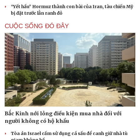
“Yết hầu” Hormuz thành con bài của Iran, tàu chiến Mỹ
bị đặt trước lằn ranh đỏ
CUỘC SỐNG ĐÓ ĐÂY
Du lịch
Podcast
Bắc Kinh nới lỏng điều kiện mua nhà đối với
Tư vấn
Câu chuyện thời sự
người không có hộ khẩu
Săn Tour
Đọc truyện đêm khuya
check-in
Cửa sổ tình yêu
Tòa án Israel cấm sử dụng cá sấu để canh giữ nhà tù
Kể chuyện cho bé
giam khủng bố