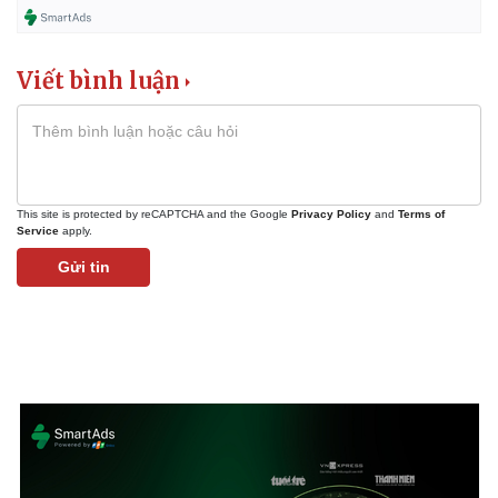
Viết bình luận
This site is protected by reCAPTCHA and the Google
Privacy Policy
and
Terms of
Service
apply.
Gửi tin