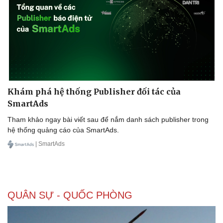
Khám phá hệ thống Publisher đối tác của
Pháp luật
Quân sự - Quốc phòng
SmartAds
Vụ án
Vũ khí
Tham khảo ngay bài viết sau để nắm danh sách publisher trong
Tin nóng
Việt Nam
hệ thống quảng cáo của SmartAds.
Tư vấn luật
Phân tích
| SmartAds
QUÂN SỰ - QUỐC PHÒNG