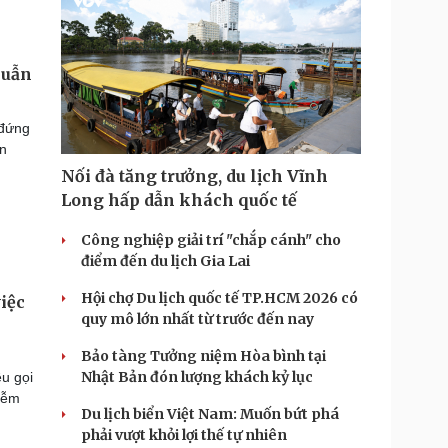
huẫn
 đứng
ân
Nối đà tăng trưởng, du lịch Vĩnh
Long hấp dẫn khách quốc tế
Công nghiệp giải trí "chắp cánh" cho
điểm đến du lịch Gia Lai
Hội chợ Du lịch quốc tế TP.HCM 2026 có
iệc
quy mô lớn nhất từ trước đến nay
Bảo tàng Tưởng niệm Hòa bình tại
Nhật Bản đón lượng khách kỷ lục
u gọi
iễm
Du lịch biển Việt Nam: Muốn bứt phá
phải vượt khỏi lợi thế tự nhiên