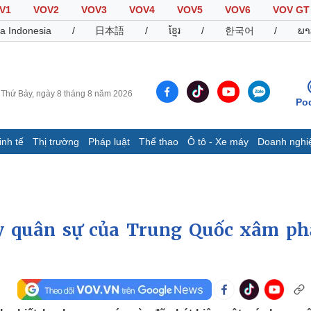
V1
VOV2
VOV3
VOV4
VOV5
VOV6
VOV GT
a Indonesia
/
日本語
/
ខ្មែរ
/
한국어
/
ພາ
Thứ Bảy, ngày 8 tháng 8 năm 2026
Po
inh tế
Thị trường
Pháp luật
Thể thao
Ô tô - Xe máy
Doanh nghi
Thế giới
Multimedia
K
Quan sát
Video
B
Cuộc sống đó đây
Ảnh
K
Hồ sơ
E-Magazine
y quân sự của Trung Quốc xâm p
Infographic
Thể thao
Ô tô - Xe máy
D
Bóng đá
Ô tô
T