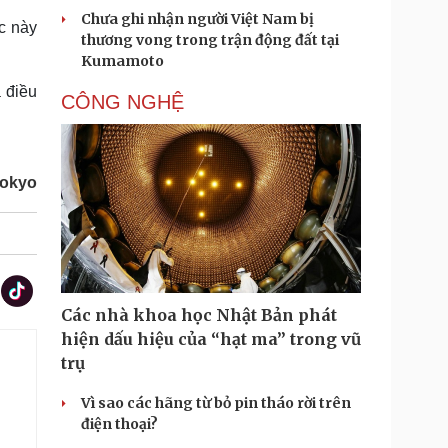
Chưa ghi nhận người Việt Nam bị
c này
thương vong trong trận động đất tại
Kumamoto
 điều
CÔNG NGHỆ
okyo
Các nhà khoa học Nhật Bản phát
hiện dấu hiệu của “hạt ma” trong vũ
trụ
Vì sao các hãng từ bỏ pin tháo rời trên
điện thoại?