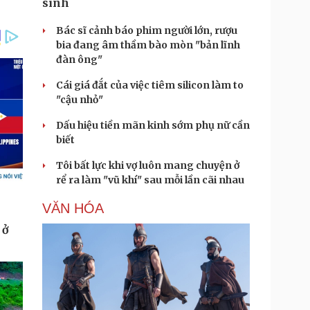
sinh
Bác sĩ cảnh báo phim người lớn, rượu
bia đang âm thầm bào mòn "bản lĩnh
đàn ông"
Cái giá đắt của việc tiêm silicon làm to
"cậu nhỏ"
Dấu hiệu tiền mãn kinh sớm phụ nữ cần
biết
Tôi bất lực khi vợ luôn mang chuyện ở
rể ra làm "vũ khí" sau mỗi lần cãi nhau
VĂN HÓA