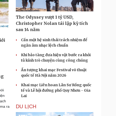
The Odyssey vượt 1 tỷ USD,
Christopher Nolan tái lập kỳ tích
sau 14 năm
Cần một hệ sinh thái trách nhiệm để
ngăn âm nhạc lệch chuẩn
Khi bảo tàng đưa hiện vật bước ra khỏi
tủ kính trò chuyện cùng công chúng
Ấn tượng khai mạc Festival võ thuật
quốc tế Hà Nội năm 2026
ng
Khai mạc Liên hoan Lân Sư Rồng quốc
với
tế và Lễ hội đường phố Quy Nhơn - Gia
iện
Lai
oạch
DU LỊCH
ima ra