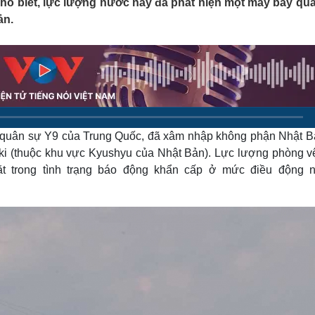
ho biết, lực lượng nước này đã phát hiện một máy bay qu
Lịch thi đấu bóng đá
Xe máy
ản.
Thế giới thể thao
Tư vấn
eSports
V
Hậu trường
Văn hóa
Giải trí
D
Sân khấu - Điện ảnh
Nghệ sĩ
Văn học
Thời trang
Âm nhạc
Sao Việt
c
t quân sự Y9 của Trung Quốc, đã xâm nhập không phận Nhật Bả
Di sản
ki (thuộc khu vực Kyushyu của Nhật Bản). Lực lượng phòng vệ
t trong tình trạng báo động khẩn cấp ở mức điều động 