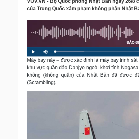
VOV.VN - Bộ Quốc phòng Nhật Bản ngày 26/8 c
Tin nóng
Việt Nam
của Trung Quốc xâm phạm không phận Nhật B
Tư vấn luật
Phân tích
Sức khỏe
Đời sống
Dinh dưỡng - món ngon
Nhà đẹp
Cây thuốc
Blog
L
P
M
Sản phụ khoa
Tình yêu - Gia đình
o
l
u
a
Máy bay này – được xác định là máy bay trinh sá
a
t
Nhi khoa
d
y
e
e
khu vực quần đảo Danjyo ngoài khơi tỉnh Nagasa
Nam khoa
d
:
Làm đẹp - giảm cân
không (không quân) của Nhật Bản đã được đặ
1
3
Phòng mạch online
.
(Scrambling).
4
Ăn sạch sống khỏe
8
%
Cải chính