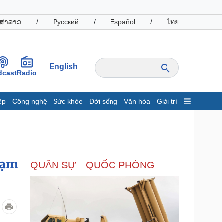
ສາລາວ
/
Русский
/
Español
/
ไทย
English
dcast
Radio
ệp
Công nghệ
Sức khỏe
Đời sống
Văn hóa
Giải trí
inh tế
Thị trường
ất động sản
Giá vàng
hởi nghiệp
Tiêu dùng
Tỷ giá
hạm
QUÂN SỰ - QUỐC PHÒNG
Chứng khoán
Giá cà phê
oanh nghiệp
Công nghệ
hông tin doanh nghiệp
Sành điệu