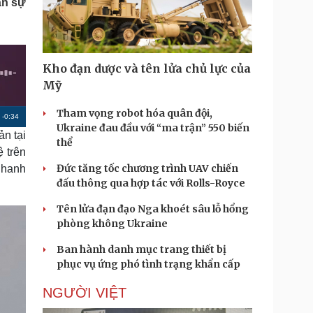
ân sự
Doanh nghiệp 24h
Tin Công nghệ
Doanh nhân
Trải nghiệm
ì cộng đồng
Chuyển đổi số
Kho đạn dược và tên lửa chủ lực của
u lịch
Podcast
Mỹ
Tư vấn
Câu chuyện thời sự
Săn Tour
Đọc truyện đêm khuya
Tham vọng robot hóa quân đội,
R
-
0:34
heck-in
Cửa sổ tình yêu
Ukraine đau đầu với “ma trận” 550 biến
n tại
Kể chuyện cho bé
e
thể
 trên
Hạt giống tâm hồn
m
Đức tăng tốc chương trình UAV chiến
nhanh
a
đấu thông qua hợp tác với Rolls-Royce
i
Tên lửa đạn đạo Nga khoét sâu lỗ hổng
n
phòng không Ukraine
i
Ban hành danh mục trang thiết bị
phục vụ ứng phó tình trạng khẩn cấp
n
g
NGƯỜI VIỆT
T