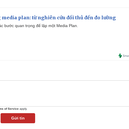
 media plan: từ nghiên cứu đối thủ đến đo lường
 các bước quan trọng để lập một Media Plan.
ms of Service
apply.
Gửi tin