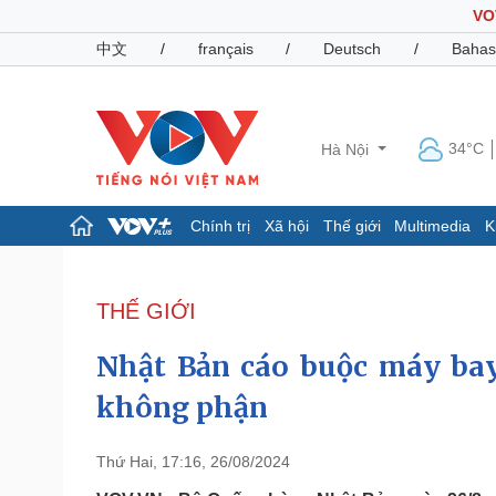
VO
中文
/
français
/
Deutsch
/
Bahas
34°C
Hà Nội
Chính trị
Xã hội
Thế giới
Multimedia
K
Chính trị
Xã hội
Đảng
Tin 24h
THẾ GIỚI
Tổ chức nhân sự
Dự báo thời tiết
Quốc hội
Giáo dục
Nhật Bản cáo buộc máy ba
Nhận diện sự thật
Dấu ấn VOV
Việc làm
không phận
Biển đảo
Pháp luật
Quân sự - Quốc phòng
Thứ Hai, 17:16, 26/08/2024
Vụ án
Vũ khí