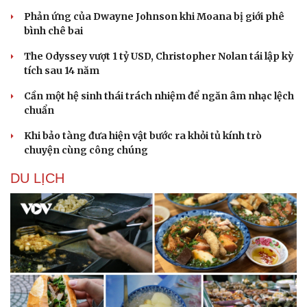
Phản ứng của Dwayne Johnson khi Moana bị giới phê
bình chê bai
The Odyssey vượt 1 tỷ USD, Christopher Nolan tái lập kỳ
tích sau 14 năm
Cần một hệ sinh thái trách nhiệm để ngăn âm nhạc lệch
Sức khỏe
Đời sống
chuẩn
Dinh dưỡng - món ngon
Nhà đẹp
Khi bảo tàng đưa hiện vật bước ra khỏi tủ kính trò
Cây thuốc
Blog
chuyện cùng công chúng
Sản phụ khoa
Tình yêu - Gia đình
Nhi khoa
DU LỊCH
Nam khoa
Làm đẹp - giảm cân
Phòng mạch online
Ăn sạch sống khỏe