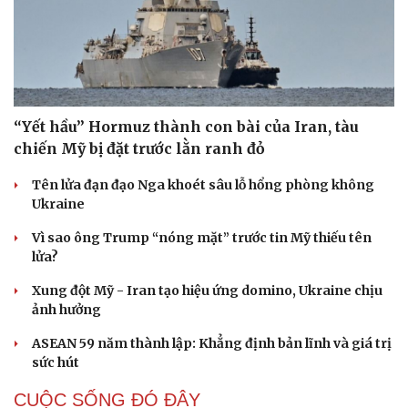
“Yết hầu” Hormuz thành con bài của Iran, tàu
chiến Mỹ bị đặt trước lằn ranh đỏ
Tên lửa đạn đạo Nga khoét sâu lỗ hổng phòng không
Ukraine
Vì sao ông Trump “nóng mặt” trước tin Mỹ thiếu tên
lửa?
Xung đột Mỹ - Iran tạo hiệu ứng domino, Ukraine chịu
ảnh hưởng
ASEAN 59 năm thành lập: Khẳng định bản lĩnh và giá trị
sức hút
CUỘC SỐNG ĐÓ ĐÂY