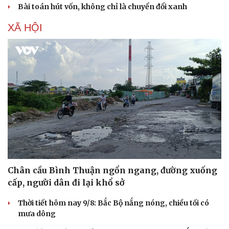
Bài toán hút vốn, không chỉ là chuyển đổi xanh
XÃ HỘI
Văn hóa
Giải trí
Sân khấu - Điện ảnh
Nghệ sĩ
Chân cầu Bình Thuận ngổn ngang, đường xuống
Văn học
Thời trang
cấp, người dân đi lại khổ sở
Âm nhạc
Sao Việt
Di sản
Thời tiết hôm nay 9/8: Bắc Bộ nắng nóng, chiều tối có
mưa dông