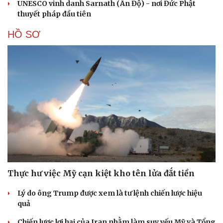
UNESCO vinh danh Sarnath (Ấn Độ) - nơi Đức Phật
thuyết pháp đầu tiên
HỒ SƠ
Thực hư việc Mỹ cạn kiệt kho tên lửa đắt tiền
Lý do ông Trump được xem là tư lệnh chiến lược hiệu
quả
Chiến lược lợi hại của Iran nhằm làm suy yếu Mỹ và Tổng