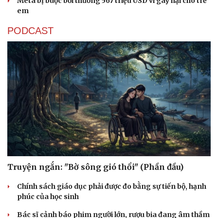
Meta bị buộc bồi thường 567 triệu USD vì gây hại cho trẻ
em
PODCAST
Truyện ngắn: "Bờ sông gió thổi" (Phần đầu)
Chính sách giáo dục phải được đo bằng sự tiến bộ, hạnh
phúc của học sinh
Bác sĩ cảnh báo phim người lớn, rượu bia đang âm thầm