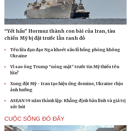
“Yết hầu” Hormuz thành con bài của Iran, tàu
chiến Mỹ bị đặt trước lằn ranh đỏ
Tên lửa đạn đạo Nga khoét sâu lỗ hổng phòng không
Ukraine
Vì sao ông Trump “nóng mặt” trước tin Mỹ thiếu tên
lửa?
Xung đột Mỹ - Iran tạo hiệu ứng domino, Ukraine chịu
ảnh hưởng
ASEAN 59 năm thành lập: Khẳng định bản lĩnh và giá trị
Du lịch
Podcast
sức hút
Tư vấn
Câu chuyện thời sự
Săn Tour
Đọc truyện đêm khuya
CUỘC SỐNG ĐÓ ĐÂY
check-in
Cửa sổ tình yêu
Kể chuyện cho bé