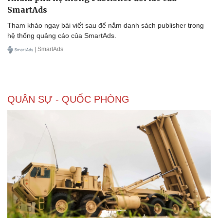
Thể thao
Ô tô - Xe máy
SmartAds
Bóng đá
Ô tô
Tham khảo ngay bài viết sau để nắm danh sách publisher trong
Lịch thi đấu bóng đá
Xe máy
hệ thống quảng cáo của SmartAds.
Thế giới thể thao
Tư vấn
| SmartAds
eSports
Hậu trường
QUÂN SỰ - QUỐC PHÒNG