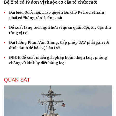
Bộ Y tế có 19 đơn vị thuộc cơ cấu tổ chức mới
Đại biểu Quốc hội: Trao quyền lớn cho Petrovietnam
phải có “hàng rào” kiểm soát
Đề xuất tăng tuổi nghỉ hưu sĩ quan quân đội, tùy đặc thù
từng vị trí
Đại tướng Phan Văn Giang: Cấp phép UAV phải gắn với
định danh để bảo vệ bầu trời
ĐBQH đề xuất nhiều giải pháp hoàn thiện Luật phòng
chống vũ khí hủy diệt hàng loạt
QUAN SÁT