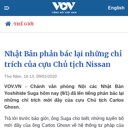
English
THẾ GIỚI
/
Nhật Bản phản bác lại những chỉ
Chính trị
Xã hội
Đảng
Tin 24h
trích của cựu Chủ tịch Nissan
Tổ chức nhân sự
Dự báo thời tiết
Quốc hội
Giáo dục
Thứ Năm, 16:13, 09/01/2020
Nhận diện sự thật
Dấu ấn VOV
Việc làm
VOV.VN - Chánh văn phòng Nội các Nhật Bản
Biển đảo
Yoshihide Suga hôm nay (9/1) đã lên tiếng phản bác lại
những chỉ trích mới đây của cựu Chủ tịch Carlos
Ghosn.
Trả lời trước báo giới, ông Suga cho biết, những tuyên bố
mới đây của ông Carlos Ghosn về hệ thống tư pháp của