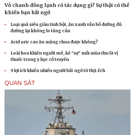
Vỏ chanh đông lạnh có tác dụng gì? Sự thật có thể
khiến bạn bất ngờ
Loại quả siêu giàu tinh bột, ăn xanh vẫn bổ dưỡng đủ
đường lại không lo tăng cân
Acid uric cao ăn măng chua được không?
Loài hoa khiến người mê, kẻ “sợ” mỗi mùa thu là vị
thuốc trong y học cổ truyền
9 lợi ích khiến nhiều người bất ngờ từ thịt ếch
QUAN SÁT