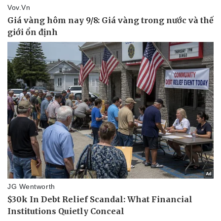
Kinh tế
Thị trường
Bất động sản
Giá vàng
Khởi nghiệp
Tiêu dùng
Tỷ giá
Chứng khoán