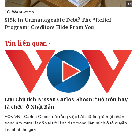
Vụ án
Vũ khí
Tin nóng
Việt Nam
Tư vấn luật
Phân tích
Tin liên quan
Cựu Chủ tịch Nissan Carlos Ghosn: “Bỏ trốn hay
là chết” ở Nhật Bản
VOV.VN - Carlos Ghosn nói rằng việc bắt giữ ông là một phần
trong âm mưu lật đổ vai trò lãnh đạo trong liên minh ô tô quyền
lực nhất thế giới.