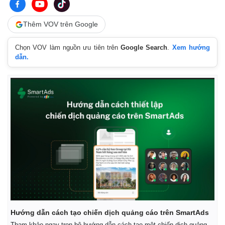
Thêm VOV trên Google
Chọn VOV làm nguồn ưu tiên trên
Google Search
.
Xem hướng
dẫn.
Thế giới
Multimedia
Quan sát
Video
Cuộc sống đó đây
Ảnh
Hồ sơ
E-Magazine
Infographic
Hướng dẫn cách tạo chiến dịch quảng cáo trên SmartAds
Tham khảo ngay trọn bộ hướng dẫn cách tạo một chiến dịch quảng