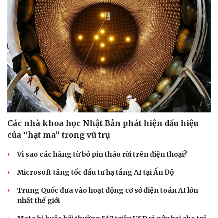
Doanh nghiệp
Công nghệ
Thông tin doanh nghiệp
Sành điệu
Doanh nghiệp 24h
Tin Công nghệ
Doanh nhân
Trải nghiệm
Vì cộng đồng
Chuyển đổi số
Các nhà khoa học Nhật Bản phát hiện dấu hiệu
của “hạt ma” trong vũ trụ
Vì sao các hãng từ bỏ pin tháo rời trên điện thoại?
Microsoft tăng tốc đầu tư hạ tầng AI tại Ấn Độ
Trung Quốc đưa vào hoạt động cơ sở điện toán AI lớn
nhất thế giới