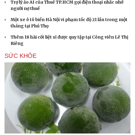
Trợ lý ảo AI của Thuế TP.HCM gọi điện thoại nhắc nhở
người nợ thuế
Một xe ô tô biển Hà Nội vi phạm tốc độ 21 lần trong một
tháng tại Phú Thọ
Thêm 18 hài cốt liệt sĩ được quy tập tại Công viên Lê Thị
Riêng
SỨC KHỎE