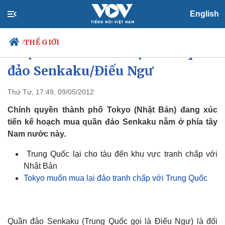
English
THẾ GIỚI
/
Nhật Bản xúc tiến việc mua quần
đảo Senkaku/Điếu Ngư
Thứ Tư, 17:49, 09/05/2012
Chính trị
Xã hội
Đảng
Tin 24h
Chính quyền thành phố Tokyo (Nhật Bản) đang xúc
Tổ chức nhân sự
Dự báo thời tiết
tiến kế hoạch mua quần đảo Senkaku nằm ở phía tây
Quốc hội
Giáo dục
Nam nước này.
Nhận diện sự thật
Dấu ấn VOV
Việc làm
Trung Quốc lại cho tàu đến khu vực tranh chấp với
Biển đảo
Nhật Bản
Tokyo muốn mua lại đảo tranh chấp với Trung Quốc
Quần đảo Senkaku (Trung Quốc gọi là Điếu Ngư) là đối