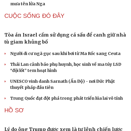
Cần Thơ phát huy vai trò người có uy tín trong
đồng bào dân tộc thiểu số
Quan hệ giữa Việt Nam với Australia và New Zealand
mang lại lợi ích cho các bên
Cải chính
Quy định cơ cấu, số lượng và chính sách khi sắp xếp cơ
sở giáo dục công lập
Quốc hội bàn sửa 4 luật liên quan lĩnh vực khoa học công
nghệ
Quảng Ninh đồng loạt bầu trưởng thôn, bản, khu phố
vào ngày 16/8
QUAN SÁT