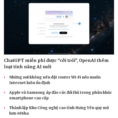
ChatGPT miễn phí được “cởi trói”, OpenAI thêm
loạt tính năng AI mới
Thể thao
Ô tô - Xe máy
Những nơi không nên đặt router Wi-Fi nếu muốn
Bóng đá
Ô tô
Internet luôn ổn định
Lịch thi đấu bóng đá
Xe máy
Apple và Samsung áp đảo các đối thủ trong phân khúc
Thế giới thể thao
Tư vấn
smartphone cao cấp
eSports
Hậu trường
Thành lập Khu Công nghệ cao tỉnh Hưng Yên quy mô
hơn 496ha