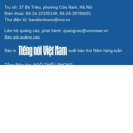
CUỘC SỐNG ĐÓ ĐÂY
Tòa án Israel cấm sử dụng cá sấu để canh giữ nhà
tù giam khủng bố
Người di cư ngã gục sau khi bơi từ Ma Rốc sang Ceuta
Thái Lan cảnh báo phụ huynh, học sinh về ma túy LSD
“đội lốt” tem hoạt hình