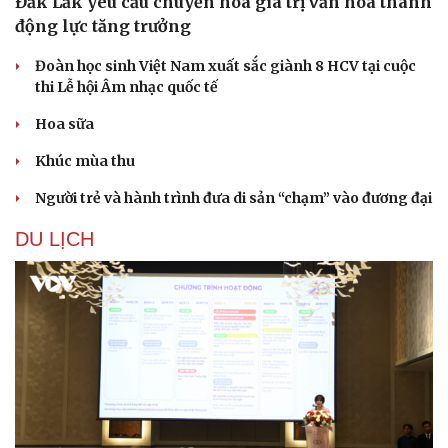
Đắk Lắk yêu cầu chuyển hóa giá trị văn hóa thành
Thông tin doanh nghiệp
Sành điệu
động lực tăng trưởng
Doanh nghiệp 24h
Tin Công nghệ
Doanh nhân
Trải nghiệm
Đoàn học sinh Việt Nam xuất sắc giành 8 HCV tại cuộc
Vì cộng đồng
Chuyển đổi số
thi Lễ hội Âm nhạc quốc tế
Hoa sữa
Khúc mùa thu
Người trẻ và hành trình đưa di sản “chạm” vào đương đại
DU LỊCH