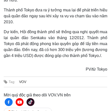
sở hữu.
Thành phố Tokyo đưa ra ý tưởng mua lại để phát triển hiệu
quả quần đảo ngay sau khi xảy ra vụ va chạm tàu vào năm
2010.
Dự kiến, Hội đồng thành phố sẽ thông qua nghị quyết mua
lại quần đảo Senkaku vào tháng 12/2012. Thành phố
Tokyo đã phát động phong trào quyên góp để lấy tiền mua
quần đảo. Đến nay, đã có hơn 300 triệu yên (tương đương
gần 4 triệu USD) được đóng góp cho thành phố Tokyo./.
PV/từ Tokyo
Tag:
VOV
Thế giới
Multimedia
Quan sát
Video
Mời quý độc giả theo dõi VOV.VN trên
Cuộc sống đó đây
Ảnh
Hồ sơ
E-Magazine
Infographic