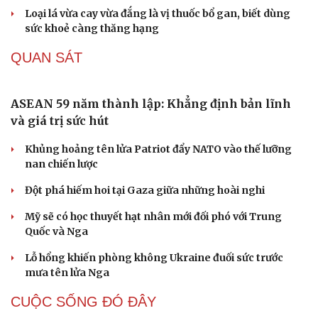
béo phì
Chiết xuất đậu đen mang lại lợi ích gì cho sức khỏe, làn
da?
Tuổi 70 uống 5 loại thuốc mỗi ngày: Giá như chuẩn bị từ
tuổi 40
Tại sao cần cấm kinh doanh khí N2O (khí cười) ngoài
mục đích y tế?
Loại lá vừa cay vừa đắng là vị thuốc bổ gan, biết dùng
sức khoẻ càng thăng hạng
QUAN SÁT