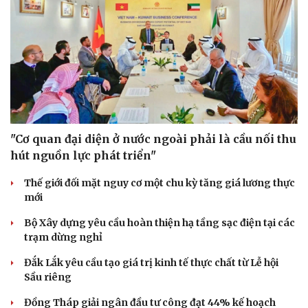
Sức khỏe
Đời sống
Dinh dưỡng - món ngon
Nhà đẹp
Cây thuốc
Blog
Sản phụ khoa
Tình yêu - Gia đình
Nhi khoa
"Cơ quan đại diện ở nước ngoài phải là cầu nối thu
Nam khoa
hút nguồn lực phát triển"
Làm đẹp - giảm cân
Phòng mạch online
Thế giới đối mặt nguy cơ một chu kỳ tăng giá lương thực
Ăn sạch sống khỏe
mới
Bộ Xây dựng yêu cầu hoàn thiện hạ tầng sạc điện tại các
trạm dừng nghỉ
Đắk Lắk yêu cầu tạo giá trị kinh tế thực chất từ Lễ hội
Sầu riêng
Đồng Tháp giải ngân đầu tư công đạt 44% kế hoạch