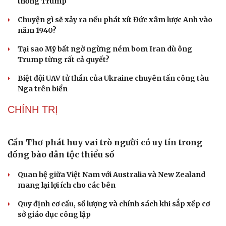
Tư vấn
Câu chuyện thời sự
Săn Tour
Đọc truyện đêm khuya
check-in
Cửa sổ tình yêu
Kể chuyện cho bé
Hạt giống tâm hồn
Tòa án Israel cấm sử dụng cá sấu để canh giữ nhà
tù giam khủng bố
Người di cư ngã gục sau khi bơi từ Ma Rốc sang Ceuta
Thái Lan cảnh báo phụ huynh, học sinh về ma túy LSD
“đội lốt” tem hoạt hình
UNESCO vinh danh Sarnath (Ấn Độ) - nơi Đức Phật
thuyết pháp đầu tiên