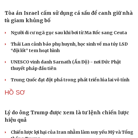
ASEAN 59 năm thành lập: Khẳng định bản lĩnh
và giá trị sức hút
Khủng hoảng tên lửa Patriot đẩy NATO vào thế lưỡng
nan chiến lược
Đột phá hiếm hoi tại Gaza giữa những hoài nghi
Mỹ sẽ có học thuyết hạt nhân mới đối phó với Trung
Quốc và Nga
Lỗ hổng khiến phòng không Ukraine đuối sức trước
mưa tên lửa Nga
CUỘC SỐNG ĐÓ ĐÂY
Du lịch
Podcast