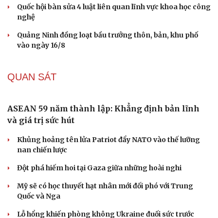
Trung Quốc đạt đột phá trong phát triển lúa lai vô tính
HỒ SƠ
Lý do ông Trump được xem là tư lệnh chiến lược
hiệu quả
Chiến lược lợi hại của Iran nhằm làm suy yếu Mỹ và Tổng
thống Trump
Chuyện gì sẽ xảy ra nếu phát xít Đức xâm lược Anh vào
năm 1940?
Tại sao Mỹ bất ngờ ngừng ném bom Iran dù ông
Trump từng rất cả quyết?
Biệt đội UAV tử thần của Ukraine chuyên tấn công tàu
Nga trên biển
CHÍNH TRỊ