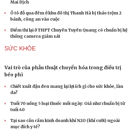
Mai Dịch
Ô tô đỗ qua đêm ở khu đô thị Thanh Hà bị tháo trộm 2
bánh, công an vào cuộc
Điểm thi lại ở THPT Chuyên Tuyên Quang có chuẩn bị hệ
thống camera giám sát
SỨC KHỎE
Văn hóa
Giải trí
Sân khấu - Điện ảnh
Nghệ sĩ
Văn học
Thời trang
Âm nhạc
Sao Việt
Di sản
Vai trò của phẫu thuật chuyển hóa trong điều trị