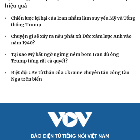
ASEAN 59 năm thành lập: Khẳng định bản lĩnh
và giá trị sức hút
Khủng hoảng tên lửa Patriot đẩy NATO vào thế lưỡng
nan chiến lược
Đột phá hiếm hoi tại Gaza giữa những hoài nghi
Mỹ sẽ có học thuyết hạt nhân mới đối phó với Trung
Quốc và Nga
Lỗ hổng khiến phòng không Ukraine đuối sức trước
mưa tên lửa Nga