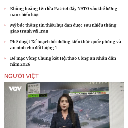
Khủng hoảng tên lửa Patriot đẩy NATO vào thế lưỡng
nan chiến lược
Mỹ bác thông tin thiếu hụt đạn dược sau nhiều tháng
giao tranh với Iran
Phê duyệt Kế hoạch bồi dưỡng kiến thức quốc phòng và
an ninh cho đối tượng 1
Pháp luật
Quân sự - Quốc phòng
Bế mạc Vòng Chung kết Hội thao Công an Nhân dân
Vụ án
Vũ khí
năm 2026
Tin nóng
Việt Nam
Tư vấn luật
Phân tích
NGƯỜI VIỆT