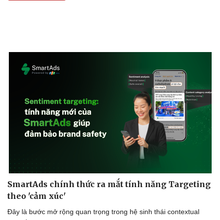
Kinh tế
Thị trường
Bất động sản
Giá vàng
Khởi nghiệp
Tiêu dùng
Tỷ giá
Chứng khoán
Giá cà phê
SmartAds chính thức ra mắt tính năng Targeting
theo 'cảm xúc'
Đây là bước mở rộng quan trọng trong hệ sinh thái contextual