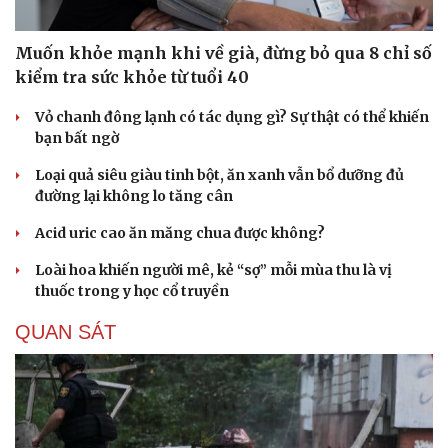
Muốn khỏe mạnh khi về già, đừng bỏ qua 8 chỉ số
kiểm tra sức khỏe từ tuổi 40
Vỏ chanh đông lạnh có tác dụng gì? Sự thật có thể khiến
bạn bất ngờ
Loại quả siêu giàu tinh bột, ăn xanh vẫn bổ dưỡng đủ
đường lại không lo tăng cân
Acid uric cao ăn măng chua được không?
Loài hoa khiến người mê, kẻ “sợ” mỗi mùa thu là vị
thuốc trong y học cổ truyền
QUAN SÁT
Cải chính