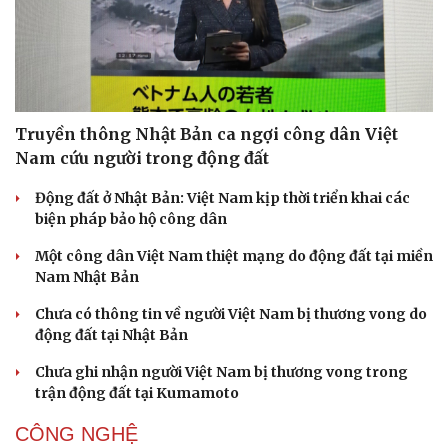
Truyền thông Nhật Bản ca ngợi công dân Việt
Sức khỏe
Đời sống
Nam cứu người trong động đất
Dinh dưỡng - món ngon
Nhà đẹp
Động đất ở Nhật Bản: Việt Nam kịp thời triển khai các
Cây thuốc
Blog
biện pháp bảo hộ công dân
Sản phụ khoa
Tình yêu - Gia đình
Nhi khoa
Một công dân Việt Nam thiệt mạng do động đất tại miền
Nam khoa
Nam Nhật Bản
Làm đẹp - giảm cân
Phòng mạch online
Chưa có thông tin về người Việt Nam bị thương vong do
Ăn sạch sống khỏe
động đất tại Nhật Bản
Chưa ghi nhận người Việt Nam bị thương vong trong
trận động đất tại Kumamoto
CÔNG NGHỆ