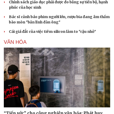
Chính sách giáo dục phải được đo bằng sự tiến bộ, hạnh
phúc của học sinh
Bác sĩ cảnh báo phim người lớn, rượu bia đang âm thầm
bào mòn "bản lĩnh đàn ông"
Cái giá đắt của việc tiêm silicon làm to "cậu nhỏ"
VĂN HÓA
Văn hóa
Giải trí
Sân khấu - Điện ảnh
Nghệ sĩ
Văn học
Thời trang
Âm nhạc
Sao Việt
Di sản
“Tiếp sức” cho công nghiệp văn hóa: Phát huy