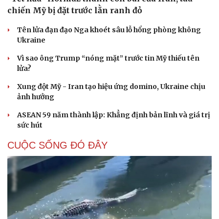
chiến Mỹ bị đặt trước lằn ranh đỏ
Tên lửa đạn đạo Nga khoét sâu lỗ hổng phòng không
Ukraine
Vì sao ông Trump “nóng mặt” trước tin Mỹ thiếu tên
lửa?
Xung đột Mỹ - Iran tạo hiệu ứng domino, Ukraine chịu
ảnh hưởng
ASEAN 59 năm thành lập: Khẳng định bản lĩnh và giá trị
sức hút
CUỘC SỐNG ĐÓ ĐÂY