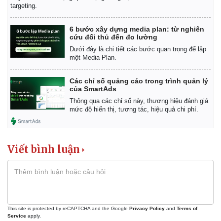
targeting.
6 bước xây dựng media plan: từ nghiên
cứu đối thủ đến đo lường
Dưới đây là chi tiết các bước quan trọng để lập
một Media Plan.
Các chỉ số quảng cáo trong trình quản lý
của SmartAds
Thông qua các chỉ số này, thương hiệu đánh giá
mức độ hiển thị, tương tác, hiệu quả chi phí.
Viết bình luận
This site is protected by reCAPTCHA and the Google
Privacy Policy
and
Terms of
Pháp luật
Quân sự - Quốc phòng
Service
apply.