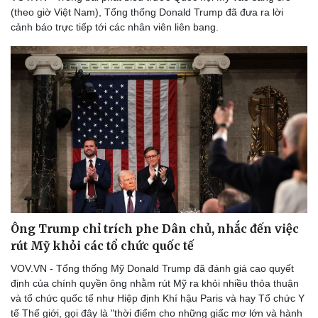
(theo giờ Việt Nam), Tổng thống Donald Trump đã đưa ra lời
cảnh báo trực tiếp tới các nhân viên liên bang.
Doanh nghiệp
Công nghệ
Thông tin doanh nghiệp
Sành điệu
Doanh nghiệp 24h
Tin Công nghệ
Doanh nhân
Trải nghiệm
Vì cộng đồng
Chuyển đổi số
Ông Trump chỉ trích phe Dân chủ, nhắc đến việc
rút Mỹ khỏi các tổ chức quốc tế
VOV.VN - Tổng thống Mỹ Donald Trump đã đánh giá cao quyết
định của chính quyền ông nhằm rút Mỹ ra khỏi nhiều thỏa thuận
và tổ chức quốc tế như Hiệp định Khí hậu Paris và hay Tổ chức Y
tế Thế giới, gọi đây là "thời điểm cho những giấc mơ lớn và hành