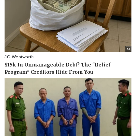
Thể thao
Ô tô - Xe máy
Bóng đá
Ô tô
Lịch thi đấu bóng đá
Xe máy
Thế giới thể thao
Tư vấn
eSports
Hậu trường