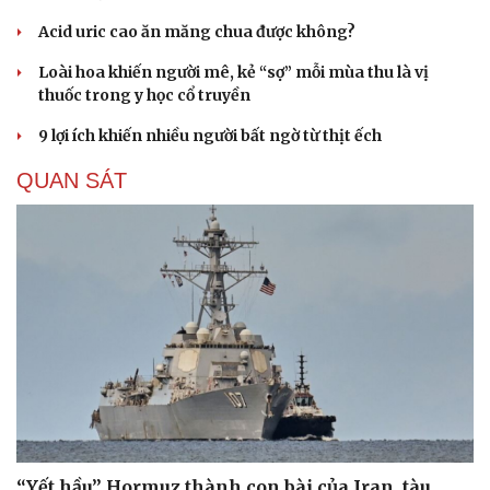
Acid uric cao ăn măng chua được không?
Loài hoa khiến người mê, kẻ “sợ” mỗi mùa thu là vị
thuốc trong y học cổ truyền
9 lợi ích khiến nhiều người bất ngờ từ thịt ếch
QUAN SÁT
“Yết hầu” Hormuz thành con bài của Iran, tàu