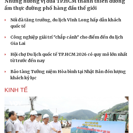
Những hương vị đưa TP.HCM thành thiên đường
Hạt giống tâm hồn
ẩm thực đường phố hàng đầu thế giới
Nối đà tăng trưởng, du lịch Vĩnh Long hấp dẫn khách
quốc tế
Công nghiệp giải trí "chắp cánh" cho điểm đến du lịch
Gia Lai
Hội chợ Du lịch quốc tế TP.HCM 2026 có quy mô lớn nhất
từ trước đến nay
Bảo tàng Tưởng niệm Hòa bình tại Nhật Bản đón lượng
khách kỷ lục
KINH TẾ