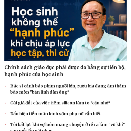
Chính sách giáo dục phải được đo bằng sự tiến bộ,
hạnh phúc của học sinh
Bác sĩ cảnh báo phim người lớn, rượu bia đang âm thầm
bào mòn "bản lĩnh đàn ông"
Cái giá đắt của việc tiêm silicon làm to "cậu nhỏ"
Dấu hiệu tiền mãn kinh sớm phụ nữ cần biết
Tôi bất lực khi vợ luôn mang chuyện ở rể ra làm "vũ khí"
sau mỗi lần cãi nhau