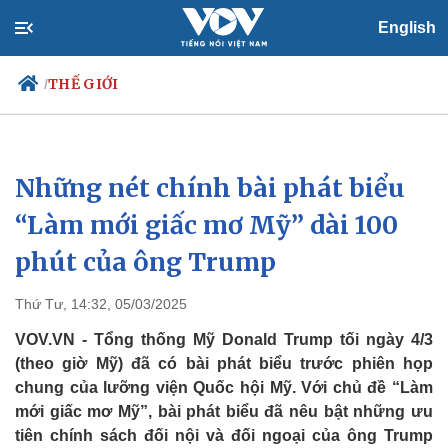
English
THẾ GIỚI
/
Những nét chính bài phát biểu
Chính trị
Xã hội
Đảng
Tin 24h
“Làm mới giấc mơ Mỹ” dài 100
Tổ chức nhân sự
Dự báo thời tiết
phút của ông Trump
Quốc hội
Giáo dục
Nhận diện sự thật
Dấu ấn VOV
Việc làm
Thứ Tư, 14:32, 05/03/2025
Biển đảo
VOV.VN - Tổng thống Mỹ Donald Trump tối ngày 4/3
(theo giờ Mỹ) đã có bài phát biểu trước phiên họp
chung của lưỡng viện Quốc hội Mỹ. Với chủ đề “Làm
mới giấc mơ Mỹ”, bài phát biểu đã nêu bật những ưu
tiên chính sách đối nội và đối ngoại của ông Trump