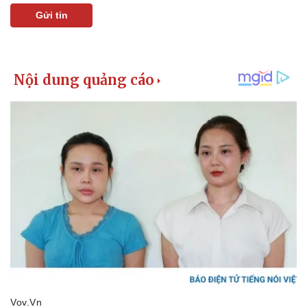
Vụ án
Vũ khí
Gửi tin
Tin nóng
Việt Nam
Tư vấn luật
Phân tích