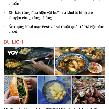
chuẩn
Khi bảo tàng đưa hiện vật bước ra khỏi tủ kính trò
chuyện cùng công chúng
Ấn tượng khai mạc Festival võ thuật quốc tế Hà Nội năm
2026
DU LỊCH
Du lịch
Podcast
Tư vấn
Câu chuyện thời sự
Săn Tour
Đọc truyện đêm khuya
check-in
Cửa sổ tình yêu
Kể chuyện cho bé