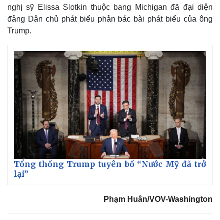
Giá cà phê
nghị sỹ Elissa Slotkin thuộc bang Michigan đã đại diện
đảng Dân chủ phát biểu phản bác bài phát biểu của ông
Trump.
Tổng thống Trump tuyên bố “Nước Mỹ đã trở
lại”
Phạm Huân/VOV-Washington