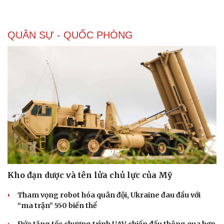
QUÂN SỰ - QUỐC PHÒNG
Sức khỏe
Đời sống
Dinh dưỡng - món ngon
Nhà đẹp
Cây thuốc
Blog
Sản phụ khoa
Tình yêu - Gia đình
Nhi khoa
Nam khoa
Làm đẹp - giảm cân
Phòng mạch online
Ăn sạch sống khỏe
Kho đạn dược và tên lửa chủ lực của Mỹ
Tham vọng robot hóa quân đội, Ukraine đau đầu với
“ma trận” 550 biến thể
Đức tăng tốc chương trình UAV chiến đấu thông qua hợp