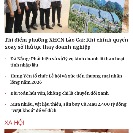
Thí điểm phường XHCN Lào Cai: Khi chính quyền
xoay sở thủ tục thay doanh nghiệp
Đà Nẵng: Phát hiện và xử lý vụ kinh doanh lô than hoạt
tính nhập lậu
Hưng Yên tổ chức Lễ hội và xúc tiến thương mại nhãn
lồng năm 2026
Bài toán hút vốn, không chỉ là chuyển đổi xanh
Mưa nhiều, vật liệu thiếu, sân bay Cà Mau 2.400 tỷ đồng
"vượt khoá" để về đích
XÃ HỘI