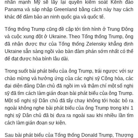
nhấn mạnh Mỹ sẽ lấy lại quyền kiểm soát Kênh đào
Panama và sáp nhập Greenland bằng cách này hay cách
khác để đảm bảo an ninh quốc gia và quốc tế.
Tổng thống Trump cũng đề cập tới tình hình ở Trung Đông
và cuộc xung đột ở Ukraine. Theo Tổng thống Trump, ông
đã nhận được thư của Tổng thống Zelensky khẳng định
Ukraine sẵn sàng ngồi vào bàn đàm phán sớm nhất có thể
để đạt được hòa bình lâu dài.
Trong suốt bài phát biểu của ông Trump, trái ngược với sự
chào mừng và hưởng ứng của các nghị sỹ Cộng hòa, các
đại diện đảng Dân chủ đã ngồi im và thậm chí một số nghị
sỹ đã tìm cách làm gián đoạn bài phát biểu của ông Trump.
Một số nghị sỹ Dân chủ đã tẩy chay không tới hoặc bỏ ra
Kinh tế
Thị trường
ngoài không nghe bài phát biểu của ông Trump trong khi 1
Bất động sản
Giá vàng
nghị sỹ Dân chủ đã bị đưa ra ngoài sau khi nhiều lần tìm
Khởi nghiệp
Tiêu dùng
cách làm gián đoạn sự kiện.
Tỷ giá
Chứng khoán
Sau bài phát biểu của Tổng thống Donald Trump, Thượng