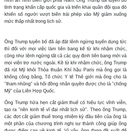
hình an ninh biên giới phía Nam. Ông Trump đã tuyên bố
tình trạng khẩn cấp quốc gia và triển khai quân đội qua đó
khiến số người vượt biên trái phép vào Mỹ giảm xuống
mức thấp nhất trong lịch sử.
Ông Trump tuyên bố đã áp đặt lệnh ngừng tuyển dụng tức
thì đối với mọi việc làm liên bang kể từ khi nhậm chức,
cũng như lệnh ngừng tất cả các quy định liên bang mới và
mọi viện trợ nước ngoài. Kề từ khi nhậm chức, ông Trump
đã rút Mỹ khỏi Thỏa thuận Khí hậu Paris mà ông gọi là
không công bằng, Tổ chức Y tế Thế giới mà ông cho là
"tham nhũng" và hội đồng nhân quyền được cho là "chống
Thế giới
Multimedia
Mỹ" của Liên Hợp Quốc.
Quan sát
Video
Cuộc sống đó đây
Ảnh
Ông Trump hứa hẹn cắt giảm thuế có hiệu lực vĩnh viễn,
Hồ sơ
E-Magazine
tạo ra "nền kinh tế vĩ đại nhất lịch sử". Theo ông Trump,
Infographic
các đợt cắt giảm thuế trong nhiệm kỳ đầu tiên của ông là
một phần của chương trình nghị sự thành công giúp ông
được điểm cao về kinh tế. Vì vậy, ông đang đề xuất để