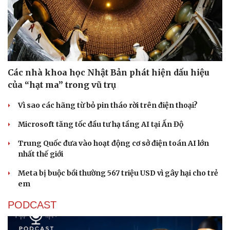
Các nhà khoa học Nhật Bản phát hiện dấu hiệu
của “hạt ma” trong vũ trụ
Vì sao các hãng từ bỏ pin tháo rời trên điện thoại?
Microsoft tăng tốc đầu tư hạ tầng AI tại Ấn Độ
Trung Quốc đưa vào hoạt động cơ sở điện toán AI lớn
Văn hóa
Giải trí
nhất thế giới
Sân khấu - Điện ảnh
Nghệ sĩ
Meta bị buộc bồi thường 567 triệu USD vì gây hại cho trẻ
Văn học
Thời trang
em
Âm nhạc
Sao Việt
Di sản
PODCAST