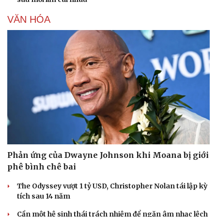
VĂN HÓA
Phản ứng của Dwayne Johnson khi Moana bị giới
phê bình chê bai
The Odyssey vượt 1 tỷ USD, Christopher Nolan tái lập kỳ
tích sau 14 năm
Cần một hệ sinh thái trách nhiệm để ngăn âm nhạc lệch