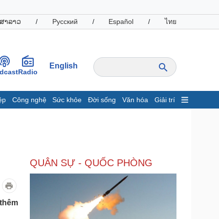
ສາລາວ
/
Русский
/
Español
/
ไทย
English
dcast
Radio
ệp
Công nghệ
Sức khỏe
Đời sống
Văn hóa
Giải trí
inh tế
Thị trường
ất động sản
Giá vàng
hởi nghiệp
Tiêu dùng
Tỷ giá
QUÂN SỰ - QUỐC PHÒNG
Chứng khoán
Giá cà phê
oanh nghiệp
Công nghệ
 thêm
hông tin doanh nghiệp
Sành điệu