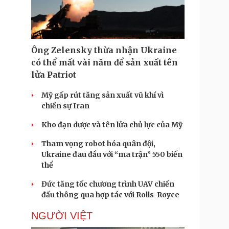
Doanh nghiệp 24h
Tin Công nghệ
Doanh nhân
Trải nghiệm
ì cộng đồng
Chuyển đổi số
Ông Zelensky thừa nhận Ukraine
u lịch
Podcast
có thể mất vài năm để sản xuất tên
Tư vấn
Câu chuyện thời sự
lửa Patriot
Săn Tour
Đọc truyện đêm khuya
heck-in
Cửa sổ tình yêu
Mỹ gấp rút tăng sản xuất vũ khí vì
Kể chuyện cho bé
chiến sự Iran
Hạt giống tâm hồn
Kho đạn dược và tên lửa chủ lực của Mỹ
Tham vọng robot hóa quân đội,
Ukraine đau đầu với “ma trận” 550 biến
thể
Đức tăng tốc chương trình UAV chiến
đấu thông qua hợp tác với Rolls-Royce
NGƯỜI VIỆT