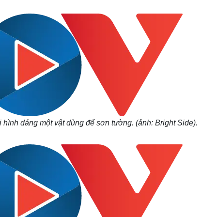
Lịch thi đấu bóng đá
Xe máy
Thế giới thể thao
Tư vấn
eSports
V
Hậu trường
Văn hóa
Giải trí
D
Sân khấu - Điện ảnh
Nghệ sĩ
Văn học
Thời trang
Âm nhạc
Sao Việt
c
Di sản
hình dáng một vật dùng để sơn tường. (ảnh: Bright Side).