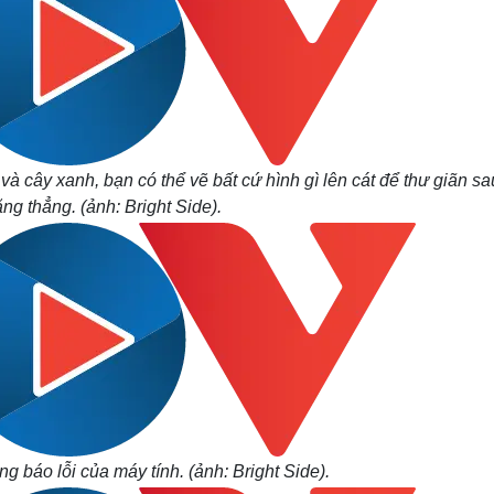
à cây xanh, bạn có thể vẽ bất cứ hình gì lên cát để thư giãn sa
ng thẳng. (ảnh: Bright Side).
g báo lỗi của máy tính. (ảnh: Bright Side).