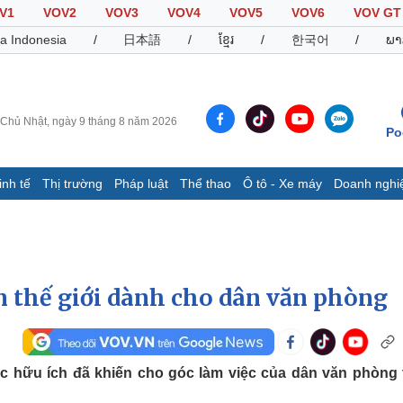
V1
VOV2
VOV3
VOV4
VOV5
VOV6
VOV GT
a Indonesia
/
日本語
/
ខ្មែរ
/
한국어
/
ພາ
Chủ Nhật, ngày 9 tháng 8 năm 2026
Po
inh tế
Thị trường
Pháp luật
Thể thao
Ô tô - Xe máy
Doanh nghi
Thế giới
Multimedia
K
Quan sát
Video
B
Cuộc sống đó đây
Ảnh
K
Hồ sơ
E-Magazine
n thế giới dành cho dân văn phòng
Infographic
Thể thao
Ô tô - Xe máy
D
 hữu ích đã khiến cho góc làm việc của dân văn phòng
Bóng đá
Ô tô
T