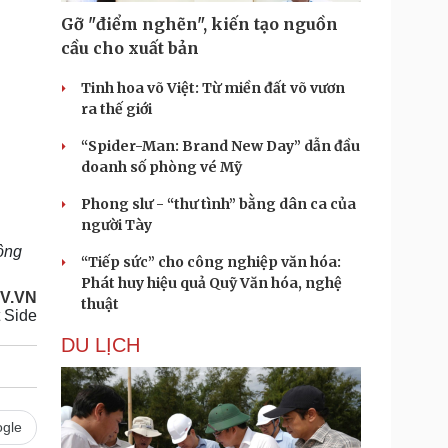
Gỡ "điểm nghẽn", kiến tạo nguồn
cầu cho xuất bản
Tinh hoa võ Việt: Từ miền đất võ vươn
ra thế giới
“Spider-Man: Brand New Day” dẫn đầu
doanh số phòng vé Mỹ
Phong slư - “thư tình” bằng dân ca của
người Tày
ông
“Tiếp sức” cho công nghiệp văn hóa:
Phát huy hiệu quả Quỹ Văn hóa, nghệ
V.VN
thuật
t Side
DU LỊCH
gle