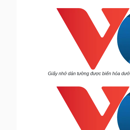
Tin nóng
Việt Nam
Tư vấn luật
Phân tích
Sức khỏe
Đời sống
Dinh dưỡng - món ngon
Nhà đẹp
Cây thuốc
Blog
Sản phụ khoa
Tình yêu - Gia đình
Nhi khoa
Nam khoa
Làm đẹp - giảm cân
Giấy nhớ dán tường được biến hóa dưới 
Phòng mạch online
Ăn sạch sống khỏe
Cải chính