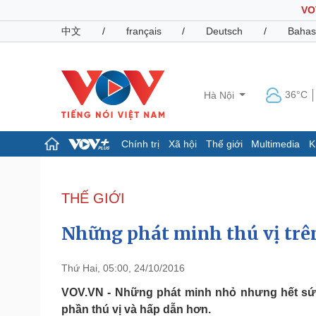
VO
中文
/
français
/
Deutsch
/
Bahas
36°C
Hà Nội
Chính trị
Xã hội
Thế giới
Multimedia
K
Chính trị
Xã hội
Đảng
Tin 24h
THẾ GIỚI
Tổ chức nhân sự
Dự báo thời tiết
Quốc hội
Giáo dục
Những phát minh thú vị trê
Nhận diện sự thật
Dấu ấn VOV
Việc làm
Biển đảo
Thứ Hai, 05:00, 24/10/2016
Pháp luật
Quân sự - Quốc phòng
VOV.VN - Những phát minh nhỏ nhưng hết sức
phần thú vị và hấp dẫn hơn.
Vụ án
Vũ khí