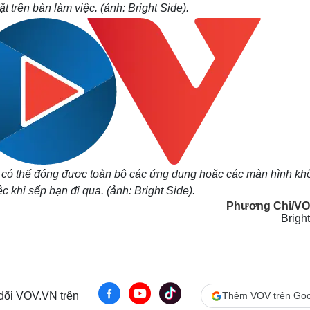
ặt trên bàn làm việc. (ảnh: Bright Side).
đã có thể đóng được toàn bộ các ứng dụng hoặc các màn hình kh
c khi sếp bạn đi qua. (ảnh: Bright Side).
Phương Chi/VO
Brigh
 dõi VOV.VN trên
Thêm VOV trên Goo