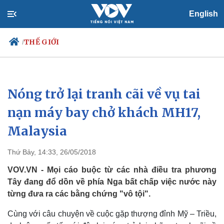
English
THẾ GIỚI
/
Nóng trở lại tranh cãi về vụ tai
Chính trị
Xã hội
Đảng
Tin 24h
nạn máy bay chở khách MH17,
Tổ chức nhân sự
Dự báo thời tiết
Malaysia
Quốc hội
Giáo dục
Nhận diện sự thật
Dấu ấn VOV
Việc làm
Thứ Bảy, 14:33, 26/05/2018
Biển đảo
VOV.VN - Mọi cáo buộc từ các nhà điều tra phương
Tây đang đổ dồn về phía Nga bất chấp việc nước này
từng đưa ra các bằng chứng "vô tội".
Cùng với câu chuyện về cuộc gặp thượng đỉnh Mỹ – Triều,