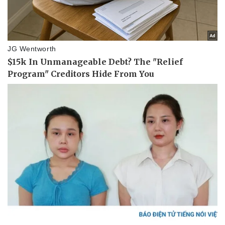
Vụ án
Vũ khí
Tin nóng
Việt Nam
Tư vấn luật
Phân tích