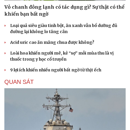
Vỏ chanh đông lạnh có tác dụng gì? Sự thật có thể
khiến bạn bất ngờ
Loại quả siêu giàu tinh bột, ăn xanh vẫn bổ dưỡng đủ
đường lại không lo tăng cân
Acid uric cao ăn măng chua được không?
Loài hoa khiến người mê, kẻ “sợ” mỗi mùa thu là vị
thuốc trong y học cổ truyền
9 lợi ích khiến nhiều người bất ngờ từ thịt ếch
QUAN SÁT
Cải chính