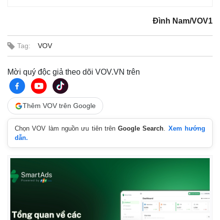
Đình Nam/VOV1
Tag:
VOV
Mời quý độc giả theo dõi VOV.VN trên
Thêm VOV trên Google
Chọn VOV làm nguồn ưu tiên trên
Google Search
.
Xem hướng
dẫn.
Kinh tế
Thị trường
Bất động sản
Giá vàng
Khởi nghiệp
Tiêu dùng
Tỷ giá
Chứng khoán