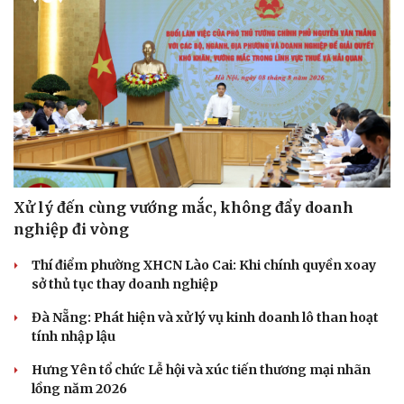
Xử lý đến cùng vướng mắc, không đẩy doanh
nghiệp đi vòng
Thí điểm phường XHCN Lào Cai: Khi chính quyền xoay
sở thủ tục thay doanh nghiệp
Đà Nẵng: Phát hiện và xử lý vụ kinh doanh lô than hoạt
Du lịch
Podcast
tính nhập lậu
Tư vấn
Câu chuyện thời sự
Săn Tour
Đọc truyện đêm khuya
Hưng Yên tổ chức Lễ hội và xúc tiến thương mại nhãn
check-in
Cửa sổ tình yêu
lồng năm 2026
Kể chuyện cho bé