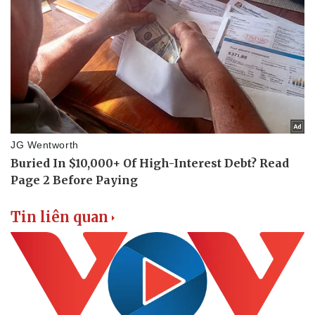
Thể thao
Ô tô - Xe máy
Bóng đá
Ô tô
Lịch thi đấu bóng đá
Xe máy
Thế giới thể thao
Tư vấn
eSports
Hậu trường
Tin liên quan