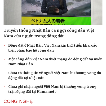
Truyền thông Nhật Bản ca ngợi công dân Việt
Nam cứu người trong động đất
Sức khỏe
Đời sống
Dinh dưỡng - món ngon
Nhà đẹp
Động đất ở Nhật Bản: Việt Nam kịp thời triển khai các
Cây thuốc
Blog
biện pháp bảo hộ công dân
Sản phụ khoa
Tình yêu - Gia đình
Nhi khoa
Một công dân Việt Nam thiệt mạng do động đất tại miền
Nam khoa
Nam Nhật Bản
Làm đẹp - giảm cân
Phòng mạch online
Chưa có thông tin về người Việt Nam bị thương vong do
Ăn sạch sống khỏe
động đất tại Nhật Bản
Chưa ghi nhận người Việt Nam bị thương vong trong
trận động đất tại Kumamoto
CÔNG NGHỆ