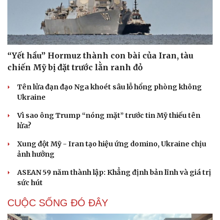
“Yết hầu” Hormuz thành con bài của Iran, tàu
chiến Mỹ bị đặt trước lằn ranh đỏ
Tên lửa đạn đạo Nga khoét sâu lỗ hổng phòng không
Ukraine
Vì sao ông Trump “nóng mặt” trước tin Mỹ thiếu tên
lửa?
Xung đột Mỹ - Iran tạo hiệu ứng domino, Ukraine chịu
ảnh hưởng
ASEAN 59 năm thành lập: Khẳng định bản lĩnh và giá trị
sức hút
CUỘC SỐNG ĐÓ ĐÂY