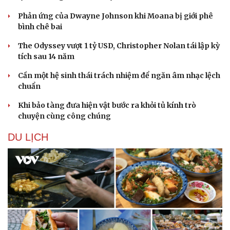
Phản ứng của Dwayne Johnson khi Moana bị giới phê
bình chê bai
The Odyssey vượt 1 tỷ USD, Christopher Nolan tái lập kỳ
tích sau 14 năm
Cần một hệ sinh thái trách nhiệm để ngăn âm nhạc lệch
chuẩn
Khi bảo tàng đưa hiện vật bước ra khỏi tủ kính trò
chuyện cùng công chúng
DU LỊCH