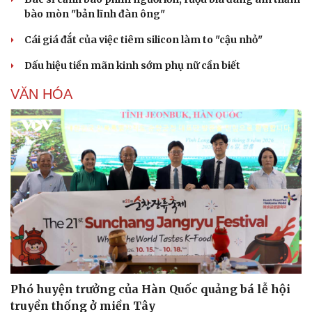
bào mòn "bản lĩnh đàn ông"
Cái giá đắt của việc tiêm silicon làm to "cậu nhỏ"
Dấu hiệu tiền mãn kinh sớm phụ nữ cần biết
VĂN HÓA
Văn hóa
Giải trí
Sân khấu - Điện ảnh
Nghệ sĩ
Văn học
Thời trang
Âm nhạc
Sao Việt
Di sản
Phó huyện trưởng của Hàn Quốc quảng bá lễ hội
truyền thống ở miền Tây