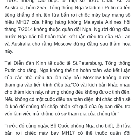
Trước những cáo buộc từ một số nước Châu Âu và
Australia, hôm 25/5, Tổng thống Nga Vladimir Putin đã lên
tiếng khẳng định, tên lửa bắn rơi chiếc máy bay mang số
hiệu MH17 của hãng hàng không Malaysia Airlines hồi
tháng 7/2014 không thuộc quân đội Nga. Người đứng đầu
nước Nga bác bỏ hoàn toàn kết luận điều tra của Hà Lan
và Australia cho rằng Moscow đứng đằng sau thảm họa
này.
Tại Diễn đàn Kinh tế quốc tế St.Petersburg, Tổng thống
Putin cho rằng, Nga không thể tin hoàn toàn vào kết luận
của các nhà điều tra lần này bởi Moscow không được
tham gia vào tiến trình điều tra:“Có vài kịch bản khác nhau
cho thảm kịch này, nhưng chúng đều không được tính đến.
Nếu không có một cuộc điều tra toàn diện, thì chắc chắn sẽ
là khó để chúng tôi chấp nhận kết quả của ủy ban điều tra
vốn làm việc mà không có sự tham gia của chúng tôi.”
Trước đó cùng ngày, Bộ Quốc phòng Nga cho biết, tên lửa
bắn rơi chiếc máy bay MH17 có thể thuộc quân đội