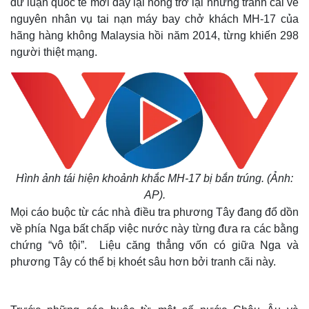
dư luận quốc tế mới đây lại nóng trở lại những tranh cãi về
nguyên nhân vụ tai nạn máy bay chở khách MH-17 của
hãng hàng không Malaysia hồi năm 2014, từng khiến 298
người thiệt mạng.
Hình ảnh tái hiện khoảnh khắc MH-17 bị bắn trúng. (Ảnh:
AP)
.
Mọi cáo buộc từ các nhà điều tra phương Tây đang đổ dồn
về phía Nga bất chấp việc nước này từng đưa ra các bằng
chứng “vô tội”. Liệu căng thẳng vốn có giữa Nga và
phương Tây có thể bị khoét sâu hơn bởi tranh cãi này.