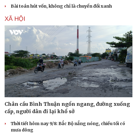
Hạt giống tâm hồn
Bài toán hút vốn, không chỉ là chuyển đổi xanh
XÃ HỘI
Chân cầu Bình Thuận ngổn ngang, đường xuống
cấp, người dân đi lại khổ sở
Thời tiết hôm nay 9/8: Bắc Bộ nắng nóng, chiều tối có
mưa dông