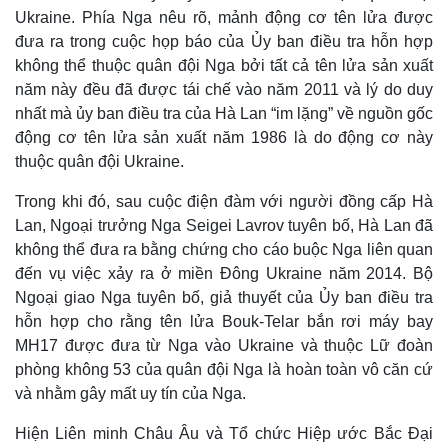
Ukraine. Phía Nga nêu rõ, mảnh động cơ tên lửa được
đưa ra trong cuộc họp báo của Ủy ban điều tra hỗn hợp
không thể thuộc quân đội Nga bởi tất cả tên lửa sản xuất
năm này đều đã được tái chế vào năm 2011 và lý do duy
nhất mà ủy ban điều tra của Hà Lan “im lặng” về nguồn gốc
động cơ tên lửa sản xuất năm 1986 là do động cơ này
thuộc quân đội Ukraine.
Trong khi đó, sau cuộc điện đàm với người đồng cấp Hà
Lan, Ngoại trưởng Nga Seigei Lavrov tuyên bố, Hà Lan đã
không thể đưa ra bằng chứng cho cáo buộc Nga liên quan
đến vụ việc xảy ra ở miền Đông Ukraine năm 2014. Bộ
Thế giới
Multimedia
Ngoại giao Nga tuyên bố, giả thuyết của Ủy ban điều tra
Quan sát
Video
hỗn hợp cho rằng tên lửa Bouk-Telar bắn rơi máy bay
Cuộc sống đó đây
Ảnh
MH17 được đưa từ Nga vào Ukraine và thuộc Lữ đoàn
Hồ sơ
E-Magazine
phòng không 53 của quân đội Nga là hoàn toàn vô căn cứ
Infographic
và nhằm gây mất uy tín của Nga.
Hiện Liên minh Châu Âu và Tổ chức Hiệp ước Bắc Đại