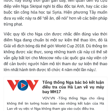
nước này trong thời gian gần đây, liên quan đến vụ cựu
điệp viên Nga Skripal nghi bị đầu độc tại Anh, hay các cáo
buộc tấn công hóa học tại Syria. Hiện phương Tây muốn
đưa vụ việc này ra để “dễ ăn, dễ nói” hơn về các biện pháp
trừng phạt.
Việc quy tội cho Nga còn được nhắc đến đúng vào thời
điểm Nga đang chuẩn bị một sự kiện thể thao lớn, đó là
Giải vô địch bóng đá thế giới World Cup 2018. Dù thông tin
không được xác thực, song những tranh cãi này có thể sẽ
vẫn gây bất lợi cho Moscow nếu các quốc gia này viện cớ
để cản bước người hâm mộ tới tham dự sự kiện thể thao
lớn nhất hành tinh được tổ chức 4 năm một lần này./.
Tổng thống Nga bác bỏ kết luận
điều tra của Hà Lan về vụ máy
bay MH17
VOV.VN -Tổng thống Nga cho rằng
không thể tin tưởng hoàn toàn vào những kết luận của Hà
Lan về vụ việc vì Nga không tham gia vào cuộc điều tra.