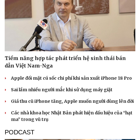
Sức khỏe
Đời sống
Dinh dưỡng - món ngon
Nhà đẹp
Tiềm năng hợp tác phát triển hệ sinh thái bán
Cây thuốc
Blog
dẫn Việt Nam-Nga
Sản phụ khoa
Tình yêu - Gia đình
Nhi khoa
Apple đối mặt cú sốc chi phí khi sản xuất iPhone 18 Pro
Nam khoa
Làm đẹp - giảm cân
Sai lầm nhiều người mắc khi sử dụng máy giặt
Phòng mạch online
Giá thu cũ iPhone tăng, Apple muốn người dùng lên đời
Ăn sạch sống khỏe
Các nhà khoa học Nhật Bản phát hiện dấu hiệu của “hạt
ma” trong vũ trụ
PODCAST