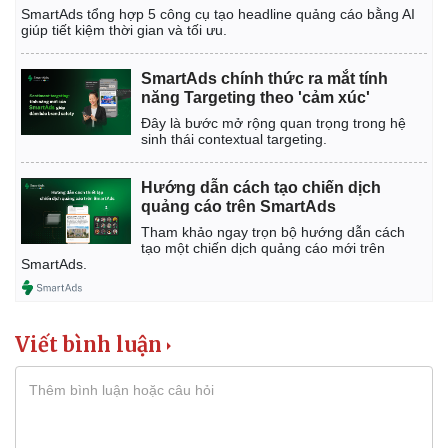
SmartAds tổng hợp 5 công cụ tạo headline quảng cáo bằng AI
giúp tiết kiệm thời gian và tối ưu.
SmartAds chính thức ra mắt tính
năng Targeting theo 'cảm xúc'
Đây là bước mở rộng quan trọng trong hệ
sinh thái contextual targeting.
Hướng dẫn cách tạo chiến dịch
quảng cáo trên SmartAds
Tham khảo ngay trọn bộ hướng dẫn cách
tạo một chiến dịch quảng cáo mới trên
SmartAds.
Viết bình luận
Kinh tế
Thị trường
Bất động sản
Giá vàng
Khởi nghiệp
Tiêu dùng
Tỷ giá
Chứng khoán