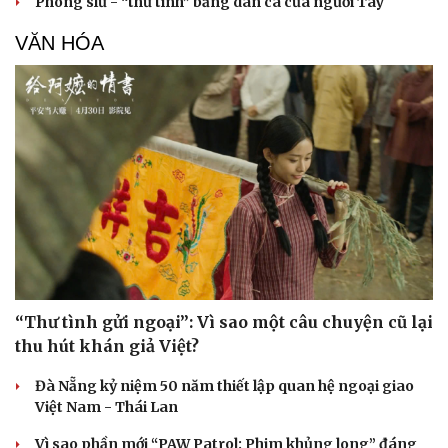
Phong slư - “thư tình” bằng dân ca của người Tày
VĂN HÓA
“Thư tình gửi ngoại”: Vì sao một câu chuyện cũ lại
thu hút khán giả Việt?
Đà Nẵng kỷ niệm 50 năm thiết lập quan hệ ngoại giao
Việt Nam - Thái Lan
Vì sao phần mới “PAW Patrol: Phim khủng long” đáng