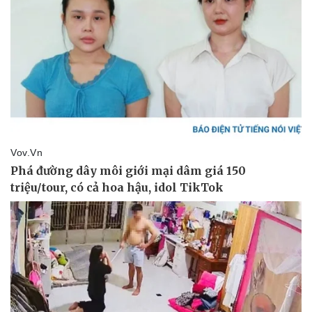
Vụ án
Vũ khí
Tin nóng
Việt Nam
Tư vấn luật
Phân tích