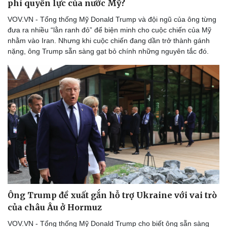
phí quyền lực của nước Mỹ?
Thể thao
Ô tô - Xe máy
VOV.VN - Tổng thống Mỹ Donald Trump và đội ngũ của ông từng
Bóng đá
Ô tô
đưa ra nhiều “lằn ranh đỏ” để biện minh cho cuộc chiến của Mỹ
Lịch thi đấu bóng đá
Xe máy
nhằm vào Iran. Nhưng khi cuộc chiến đang dần trở thành gánh
Thế giới thể thao
Tư vấn
nặng, ông Trump sẵn sàng gạt bỏ chính những nguyên tắc đó.
eSports
Hậu trường
Ông Trump đề xuất gắn hỗ trợ Ukraine với vai trò
của châu Âu ở Hormuz
VOV.VN - Tổng thống Mỹ Donald Trump cho biết ông sẵn sàng