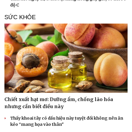
Hạt giống tâm hồn
độ C
SỨC KHỎE
Chiết xuất hạt mơ: Dưỡng ẩm, chống lão hóa
nhưng cần biết điều này
Thấy khoai tây có dấu hiệu này tuyệt đối không nên ăn
kẻo “mang họa vào thân"