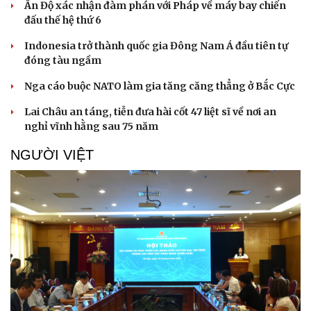
Ấn Độ xác nhận đàm phán với Pháp về máy bay chiến
đấu thế hệ thứ 6
Indonesia trở thành quốc gia Đông Nam Á đầu tiên tự
đóng tàu ngầm
Nga cáo buộc NATO làm gia tăng căng thẳng ở Bắc Cực
Lai Châu an táng, tiễn đưa hài cốt 47 liệt sĩ về nơi an
nghỉ vĩnh hằng sau 75 năm
NGƯỜI VIỆT