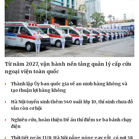
Từ năm 2027, vận hành nền tảng quản lý cấp cứu
ngoại viện toàn quốc
Thành lập Ủy ban quốc gia về an ninh hàng không và
tạo thuận lợi hàng không
Hà Nội tuyển sinh thêm 540 suất lớp 10, thí sinh chưa đỗ
vẫn còn cơ hội
Du lịch
Podcast
Tư vấn
Câu chuyện thời sự
Nghiên cứu, hoàn thiện Đề án thí điểm xe ba bánh chạy
Săn Tour
Đọc truyện đêm khuya
điện
check-in
Cửa sổ tình yêu
Kể chuyện cho bé
Thời tiết ngày 11/8: Hà Nội nắng nóng gay gắt, có nơi 38