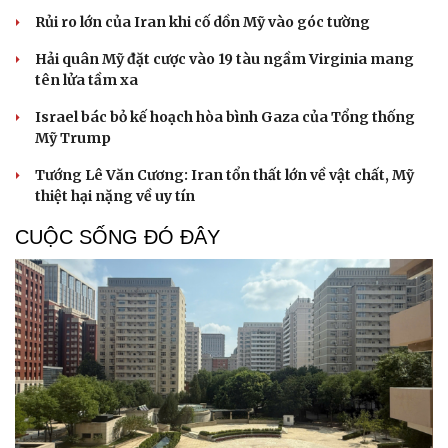
Rủi ro lớn của Iran khi cố dồn Mỹ vào góc tường
Hải quân Mỹ đặt cược vào 19 tàu ngầm Virginia mang
tên lửa tầm xa
Israel bác bỏ kế hoạch hòa bình Gaza của Tổng thống
Mỹ Trump
Tướng Lê Văn Cương: Iran tổn thất lớn về vật chất, Mỹ
thiệt hại nặng về uy tín
CUỘC SỐNG ĐÓ ĐÂY
Cải chính