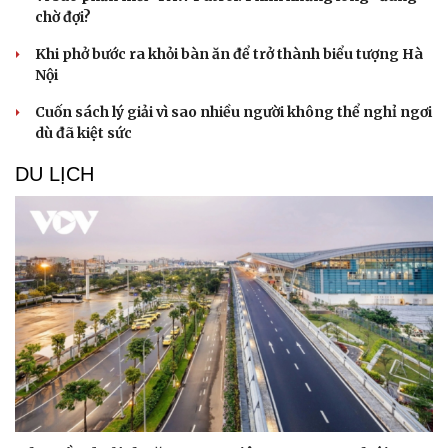
chờ đợi?
Khi phở bước ra khỏi bàn ăn để trở thành biểu tượng Hà
Nội
Cuốn sách lý giải vì sao nhiều người không thể nghỉ ngơi
dù đã kiệt sức
DU LỊCH
Văn hóa
Giải trí
Sân khấu - Điện ảnh
Nghệ sĩ
Văn học
Thời trang
Âm nhạc
Sao Việt
Di sản