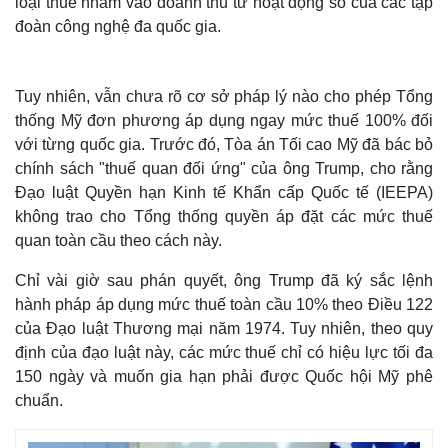
loại thuế nhằm vào doanh thu từ hoạt động số của các tập
đoàn công nghệ đa quốc gia.
Tuy nhiên, vẫn chưa rõ cơ sở pháp lý nào cho phép Tổng
thống Mỹ đơn phương áp dụng ngay mức thuế 100% đối
với từng quốc gia. Trước đó, Tòa án Tối cao Mỹ đã bác bỏ
chính sách "thuế quan đối ứng" của ông Trump, cho rằng
Đạo luật Quyền hạn Kinh tế Khẩn cấp Quốc tế (IEEPA)
không trao cho Tổng thống quyền áp đặt các mức thuế
quan toàn cầu theo cách này.
Chỉ vài giờ sau phán quyết, ông Trump đã ký sắc lệnh
Thế giới
Multimedia
hành pháp áp dụng mức thuế toàn cầu 10% theo Điều 122
Quan sát
Video
của Đạo luật Thương mại năm 1974. Tuy nhiên, theo quy
Cuộc sống đó đây
Ảnh
định của đạo luật này, các mức thuế chỉ có hiệu lực tối đa
Hồ sơ
E-Magazine
150 ngày và muốn gia hạn phải được Quốc hội Mỹ phê
Infographic
chuẩn.