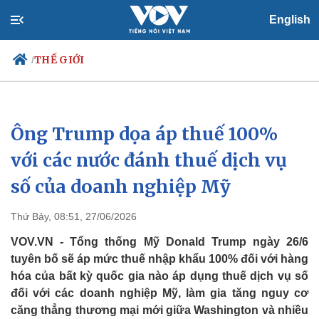
English
THẾ GIỚI
/
Ông Trump dọa áp thuế 100%
Chính trị
Xã hội
Đảng
Tin 24h
với các nước đánh thuế dịch vụ
Tổ chức nhân sự
Dự báo thời tiết
số của doanh nghiệp Mỹ
Quốc hội
Giáo dục
Nhận diện sự thật
Dấu ấn VOV
Việc làm
Thứ Bảy, 08:51, 27/06/2026
Biển đảo
VOV.VN - Tổng thống Mỹ Donald Trump ngày 26/6
tuyên bố sẽ áp mức thuế nhập khẩu 100% đối với hàng
hóa của bất kỳ quốc gia nào áp dụng thuế dịch vụ số
đối với các doanh nghiệp Mỹ, làm gia tăng nguy cơ
căng thẳng thương mại mới giữa Washington và nhiều