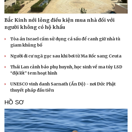
Bắc Kinh nới lỏng điều kiện mua nhà đối với
người không có hộ khẩu
Tòa án Israel cấm sử dụng cá sấu để canh giữ nhà tù
giam khủng bố
Người di cư ngã gục sau khi bơi từ Ma Rốc sang Ceuta
Thái Lan cảnh báo phụ huynh, học sinh về ma túy LSD
“đội lốt” tem hoạt hình
UNESCO vinh danh Sarnath (Ấn Độ) - nơi Đức Phật
thuyết pháp đầu tiên
HỒ SƠ