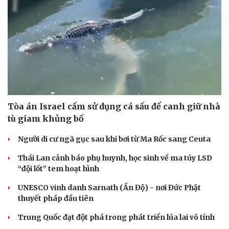
Tòa án Israel cấm sử dụng cá sấu để canh giữ nhà
tù giam khủng bố
Người di cư ngã gục sau khi bơi từ Ma Rốc sang Ceuta
Thái Lan cảnh báo phụ huynh, học sinh về ma túy LSD
“đội lốt” tem hoạt hình
UNESCO vinh danh Sarnath (Ấn Độ) - nơi Đức Phật
thuyết pháp đầu tiên
Trung Quốc đạt đột phá trong phát triển lúa lai vô tính