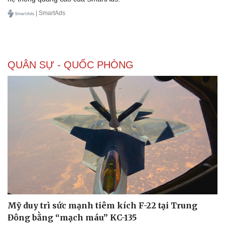
| SmartAds
QUÂN SỰ - QUỐC PHÒNG
Mỹ duy trì sức mạnh tiêm kích F-22 tại Trung
Đông bằng “mạch máu” KC-135