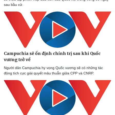
Thể thao
Ô tô - Xe máy
sau bầu cử.
Bóng đá
Ô tô
Lịch thi đấu bóng đá
Xe máy
Thế giới thể thao
Tư vấn
eSports
Hậu trường
Campuchia sẽ ổn định chính trị sau khi Quốc
vương trở về
Người dân Campuchia hy vọng Quốc vương sẽ có những tác
động tích cực giải quyết mâu thuẫn giữa CPP và CNRP.