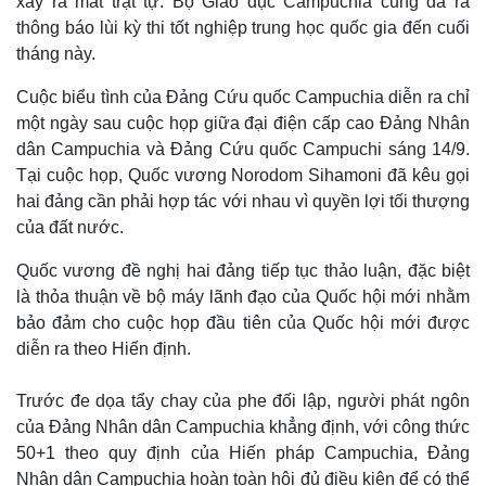
xảy ra mất trật tự. Bộ Giáo dục Campuchia cũng đã ra
thông báo lùi kỳ thi tốt nghiệp trung học quốc gia đến cuối
tháng này.
Cuộc biểu tình của Đảng Cứu quốc Campuchia diễn ra chỉ
một ngày sau cuộc họp giữa đại điện cấp cao Đảng Nhân
dân Campuchia và Đảng Cứu quốc Campuchi sáng 14/9.
Tại cuộc họp, Quốc vương Norodom Sihamoni đã kêu gọi
hai đảng cần phải hợp tác với nhau vì quyền lợi tối thượng
của đất nước.
Quốc vương đề nghị hai đảng tiếp tục thảo luận, đặc biệt
là thỏa thuận về bộ máy lãnh đạo của Quốc hội mới nhằm
Thế giới
Multimedia
bảo đảm cho cuộc họp đầu tiên của Quốc hội mới được
Quan sát
Video
diễn ra theo Hiến định.
Cuộc sống đó đây
Ảnh
Hồ sơ
E-Magazine
Trước đe dọa tẩy chay của phe đối lập, người phát ngôn
Infographic
của Đảng Nhân dân Campuchia khẳng định, với công thức
50+1 theo quy định của Hiến pháp Campuchia, Đảng
Nhân dân Campuchia hoàn toàn hội đủ điều kiện để có thể