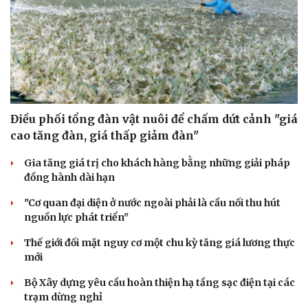
Điều phối tổng đàn vật nuôi để chấm dứt cảnh "giá
cao tăng đàn, giá thấp giảm đàn"
Gia tăng giá trị cho khách hàng bằng những giải pháp
đồng hành dài hạn
"Cơ quan đại diện ở nước ngoài phải là cầu nối thu hút
nguồn lực phát triển"
Thế giới đối mặt nguy cơ một chu kỳ tăng giá lương thực
Du lịch
Podcast
mới
Tư vấn
Câu chuyện thời sự
Săn Tour
Đọc truyện đêm khuya
Bộ Xây dựng yêu cầu hoàn thiện hạ tầng sạc điện tại các
check-in
Cửa sổ tình yêu
trạm dừng nghỉ
Kể chuyện cho bé