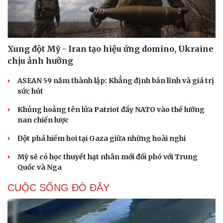
Xung đột Mỹ - Iran tạo hiệu ứng domino, Ukraine
chịu ảnh hưởng
ASEAN 59 năm thành lập: Khẳng định bản lĩnh và giá trị
sức hút
Khủng hoảng tên lửa Patriot đẩy NATO vào thế lưỡng
nan chiến lược
Đột phá hiếm hoi tại Gaza giữa những hoài nghi
Mỹ sẽ có học thuyết hạt nhân mới đối phó với Trung
Quốc và Nga
CUỘC SỐNG ĐÓ ĐÂY