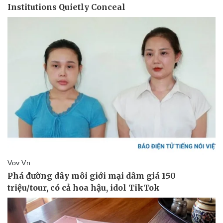
Vụ án
Vũ khí
Tin nóng
Việt Nam
Tư vấn luật
Phân tích