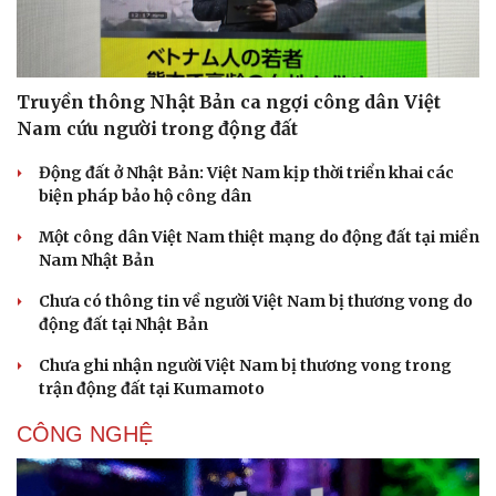
Truyền thông Nhật Bản ca ngợi công dân Việt
Nam cứu người trong động đất
Sức khỏe
Đời sống
Động đất ở Nhật Bản: Việt Nam kịp thời triển khai các
biện pháp bảo hộ công dân
Dinh dưỡng - món ngon
Nhà đẹp
Cây thuốc
Blog
Một công dân Việt Nam thiệt mạng do động đất tại miền
Sản phụ khoa
Tình yêu - Gia đình
Nam Nhật Bản
Nhi khoa
Nam khoa
Chưa có thông tin về người Việt Nam bị thương vong do
Làm đẹp - giảm cân
động đất tại Nhật Bản
Phòng mạch online
Ăn sạch sống khỏe
Chưa ghi nhận người Việt Nam bị thương vong trong
trận động đất tại Kumamoto
CÔNG NGHỆ