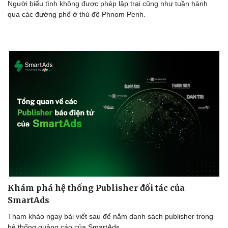
Người biểu tình không được phép lập trại cũng như tuần hành
qua các đường phố ở thủ đô Phnom Penh.
Doanh nghiệp
Công nghệ
Thông tin doanh nghiệp
Sành điệu
Doanh nghiệp 24h
Tin Công nghệ
Doanh nhân
Trải nghiệm
Vì cộng đồng
Chuyển đổi số
Khám phá hệ thống Publisher đối tác của
SmartAds
Tham khảo ngay bài viết sau để nắm danh sách publisher trong
hệ thống quảng cáo của SmartAds.