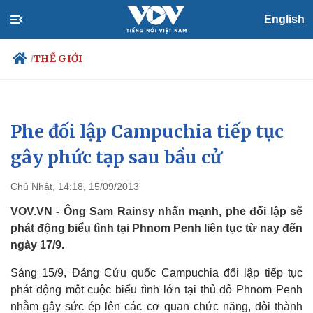
English
THẾ GIỚI
/
Phe đối lập Campuchia tiếp tục
Chính trị
Xã hội
Đảng
Tin 24h
gây phức tạp sau bầu cử
Tổ chức nhân sự
Dự báo thời tiết
Quốc hội
Giáo dục
Chủ Nhật, 14:18, 15/09/2013
Nhận diện sự thật
Dấu ấn VOV
Việc làm
VOV.VN - Ông Sam Rainsy nhấn mạnh, phe đối lập sẽ
Biển đảo
phát động biểu tình tại Phnom Penh liên tục từ nay đến
ngày 17/9.
Sáng 15/9, Đảng Cứu quốc Campuchia đối lập tiếp tục
phát động một cuộc biểu tình lớn tại thủ đô Phnom Penh
nhằm gây sức ép lên các cơ quan chức năng, đòi thành