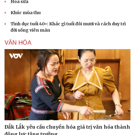
Hoa sữa
Khúc mùa thu
Tình dục tuổi 40+: Khác gì tuổi đôi mươi và cách duy trì
đời sống viên mãn
VĂN HÓA
Văn hóa
Giải trí
Sân khấu - Điện ảnh
Nghệ sĩ
Văn học
Thời trang
Âm nhạc
Sao Việt
Di sản
Đắk Lắk yêu cầu chuyển hóa giá trị văn hóa thành
động lực tăng trưởng