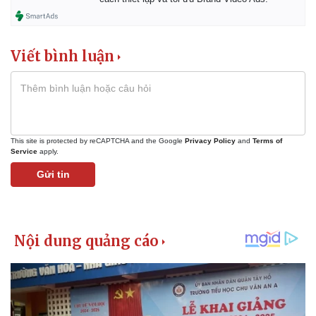
Viết bình luận
This site is protected by reCAPTCHA and the Google
Privacy Policy
and
Terms of
Service
apply.
Gửi tin
Kinh tế
Thị trường
Bất động sản
Giá vàng
Khởi nghiệp
Tiêu dùng
Tỷ giá
Chứng khoán