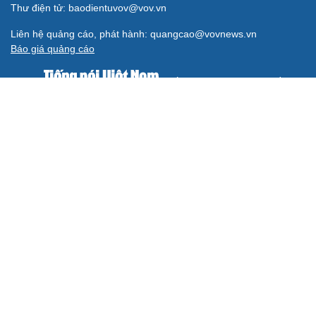
Thư điện tử: baodientuvov@vov.vn
Liên hệ quảng cáo, phát hành: quangcao@vovnews.vn
Báo giá quảng cáo
Báo in
xuất bản thứ Năm hàng tuần
Tổng Biên tập: NGÔ THIỆU PHONG
Phó Tổng Biên tập: Phạm Công Hân, Đặng Thị Khanh, Giang
Trung Sơn, Nguyễn Tuyết Yến
Cơ quan chủ quản: ĐÀI TIẾNG NÓI VIỆT NAM
Không được sao chép lại bất kỳ thông tin nào từ website này khi
chưa có sự đồng ý bằng văn bản của Báo Điện tử Tiếng nói Việt
Nam