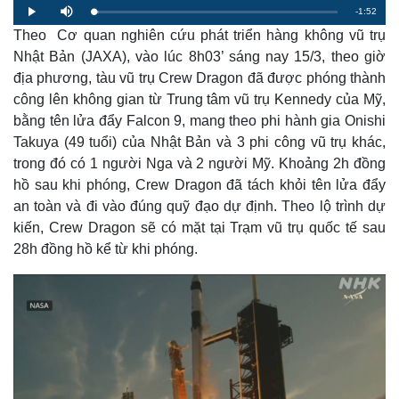
R
-
1:52
L
P
M
o
l
u
a
Theo Cơ quan nghiên cứu phát triển hàng không vũ trụ
a
t
e
d
y
e
e
Nhật Bản (JAXA), vào lúc 8h03’ sáng nay 15/3, theo giờ
d
m
:
địa phương, tàu vũ trụ Crew Dragon đã được phóng thành
2
.
a
2
công lên không gian từ Trung tâm vũ trụ Kennedy của Mỹ,
0
%
bằng tên lửa đẩy Falcon 9, mang theo phi hành gia Onishi
i
Takuya (49 tuổi) của Nhật Bản và 3 phi công vũ trụ khác,
n
trong đó có 1 người Nga và 2 người Mỹ. Khoảng 2h đồng
i
hồ sau khi phóng, Crew Dragon đã tách khỏi tên lửa đẩy
n
an toàn và đi vào đúng quỹ đạo dự định. Theo lộ trình dự
kiến, Crew Dragon sẽ có mặt tại Trạm vũ trụ quốc tế sau
g
28h đồng hồ kể từ khi phóng.
T
i
m
e