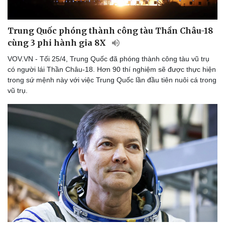
Tư vấn
Câu chuyện thời sự
Săn Tour
Đọc truyện đêm khuya
Trung Quốc phóng thành công tàu Thần Châu-18
check-in
Cửa sổ tình yêu
Kể chuyện cho bé
cùng 3 phi hành gia 8X
Hạt giống tâm hồn
VOV.VN - Tối 25/4, Trung Quốc đã phóng thành công tàu vũ trụ
có người lái Thần Châu-18. Hơn 90 thí nghiệm sẽ được thực hiện
trong sứ mệnh này với việc Trung Quốc lần đầu tiên nuôi cá trong
vũ trụ.