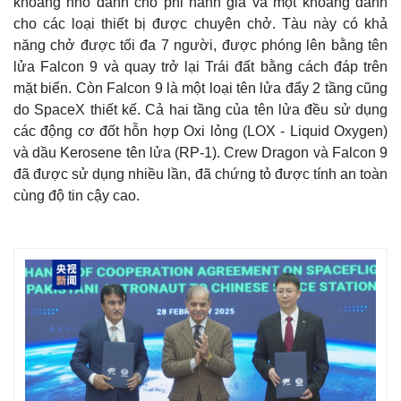
khoang nhỏ dành cho phi hành gia và một khoang dành
Chứng khoán
cho các loại thiết bị được chuyên chở. Tàu này có khả
Giá cà phê
năng chở được tối đa 7 người, được phóng lên bằng tên
lửa Falcon 9 và quay trở lại Trái đất bằng cách đáp trên
mặt biển. Còn Falcon 9 là một loại tên lửa đẩy 2 tầng cũng
do SpaceX thiết kế. Cả hai tầng của tên lửa đều sử dụng
các động cơ đốt hỗn hợp Oxi lỏng (LOX - Liquid Oxygen)
và dầu Kerosene tên lửa (RP-1). Crew Dragon và Falcon 9
đã được sử dụng nhiều lần, đã chứng tỏ được tính an toàn
cùng độ tin cậy cao.