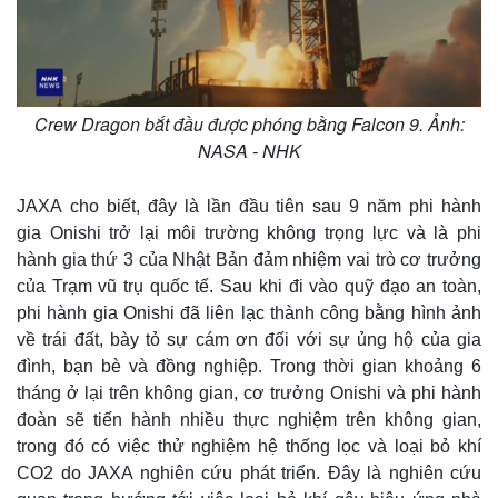
Thế giới
Multimedia
Quan sát
Video
Crew Dragon bắt đầu được phóng bằng Falcon 9. Ảnh:
Cuộc sống đó đây
Ảnh
NASA - NHK
Hồ sơ
E-Magazine
Infographic
JAXA cho biết, đây là lần đầu tiên sau 9 năm phi hành
gia Onishi trở lại môi trường không trọng lực và là phi
hành gia thứ 3 của Nhật Bản đảm nhiệm vai trò cơ trưởng
của Trạm vũ trụ quốc tế. Sau khi đi vào quỹ đạo an toàn,
phi hành gia Onishi đã liên lạc thành công bằng hình ảnh
về trái đất, bày tỏ sự cám ơn đối với sự ủng hộ của gia
đình, bạn bè và đồng nghiệp. Trong thời gian khoảng 6
tháng ở lại trên không gian, cơ trưởng Onishi và phi hành
đoàn sẽ tiến hành nhiều thực nghiệm trên không gian,
trong đó có việc thử nghiệm hệ thống lọc và loại bỏ khí
CO2 do JAXA nghiên cứu phát triển. Đây là nghiên cứu