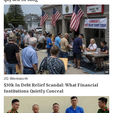
Sức khỏe
Đời sống
Dinh dưỡng - món ngon
Nhà đẹp
Cây thuốc
Blog
Sản phụ khoa
Tình yêu - Gia đình
Nhi khoa
Nam khoa
Làm đẹp - giảm cân
Phòng mạch online
Ăn sạch sống khỏe