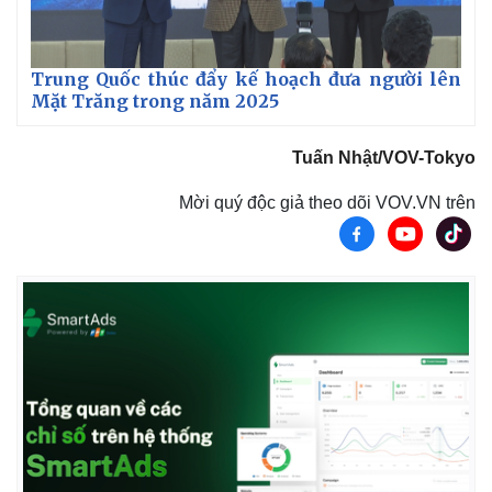
Trung Quốc thúc đẩy kế hoạch đưa người lên
Mặt Trăng trong năm 2025
Tuấn Nhật/VOV-Tokyo
Mời quý độc giả theo dõi VOV.VN trên
Pháp luật
Quân sự - Quốc phòng
Vụ án
Vũ khí
Tin nóng
Việt Nam
Tư vấn luật
Phân tích