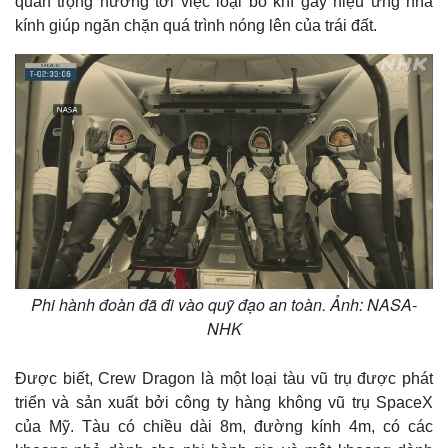
quan trọng hướng tới việc loại bỏ khí gây hiệu ứng nhà
kính giúp ngăn chặn quá trình nóng lên của trái đất.
Phi hành đoàn đã đi vào quỹ đạo an toàn. Ảnh: NASA-
NHK
Kinh tế
Thị trường
Được biết, Crew Dragon là một loại tàu vũ trụ được phát
Bất động sản
Giá vàng
triển và sản xuất bởi công ty hàng không vũ trụ SpaceX
Khởi nghiệp
Tiêu dùng
của Mỹ. Tàu có chiều dài 8m, đường kính 4m, có các
Tỷ giá