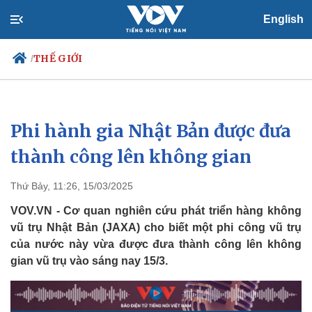
English
THẾ GIỚI
/
Phi hành gia Nhật Bản được đưa
Chính trị
Xã hội
Đảng
Tin 24h
thành công lên không gian
Tổ chức nhân sự
Dự báo thời tiết
Quốc hội
Giáo dục
Thứ Bảy, 11:26, 15/03/2025
Nhận diện sự thật
Dấu ấn VOV
Việc làm
VOV.VN - Cơ quan nghiên cứu phát triển hàng không
Biển đảo
vũ trụ Nhật Bản (JAXA) cho biết một phi công vũ trụ
của nước này vừa được đưa thành công lên không
gian vũ trụ vào sáng nay 15/3.