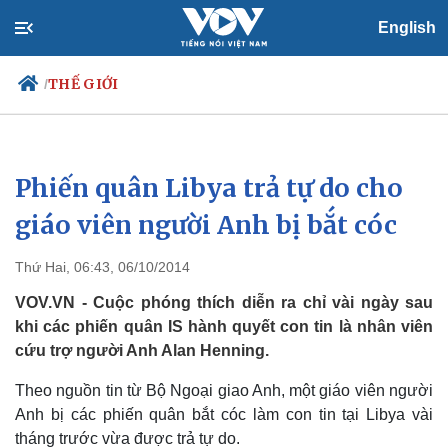
English
THẾ GIỚI
/
Phiến quân Libya trả tự do cho
Chính trị
Xã hội
Đảng
Tin 24h
giáo viên người Anh bị bắt cóc
Tổ chức nhân sự
Dự báo thời tiết
Quốc hội
Giáo dục
Thứ Hai, 06:43, 06/10/2014
Nhận diện sự thật
Dấu ấn VOV
Việc làm
VOV.VN - Cuộc phóng thích diễn ra chỉ vài ngày sau
Biển đảo
khi các phiến quân IS hành quyết con tin là nhân viên
cứu trợ người Anh Alan Henning.
Theo nguồn tin từ Bộ Ngoại giao Anh, một giáo viên người
Anh bị các phiến quân bắt cóc làm con tin tại Libya vài
tháng trước vừa được trả tự do.