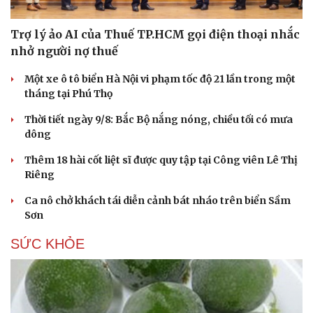
Trợ lý ảo AI của Thuế TP.HCM gọi điện thoại nhắc
nhở người nợ thuế
Một xe ô tô biển Hà Nội vi phạm tốc độ 21 lần trong một
tháng tại Phú Thọ
Thời tiết ngày 9/8: Bắc Bộ nắng nóng, chiều tối có mưa
dông
Thêm 18 hài cốt liệt sĩ được quy tập tại Công viên Lê Thị
Du lịch
Podcast
Riêng
Tư vấn
Câu chuyện thời sự
Săn Tour
Đọc truyện đêm khuya
Ca nô chở khách tái diễn cảnh bát nháo trên biển Sầm
check-in
Cửa sổ tình yêu
Sơn
Kể chuyện cho bé
Hạt giống tâm hồn
SỨC KHỎE