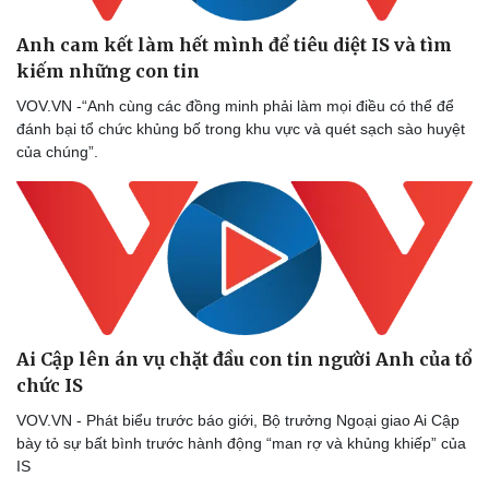
Lịch thi đấu bóng đá
Xe máy
Thế giới thể thao
Tư vấn
Anh cam kết làm hết mình để tiêu diệt IS và tìm
eSports
kiếm những con tin
Hậu trường
VOV.VN -“Anh cùng các đồng minh phải làm mọi điều có thể để
đánh bại tổ chức khủng bố trong khu vực và quét sạch sào huyệt
của chúng”.
Ai Cập lên án vụ chặt đầu con tin người Anh của tổ
chức IS
VOV.VN - Phát biểu trước báo giới, Bộ trưởng Ngoại giao Ai Cập
bày tỏ sự bất bình trước hành động “man rợ và khủng khiếp” của
IS