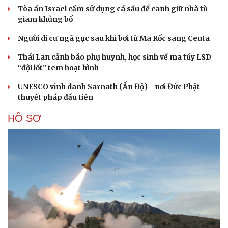
Tòa án Israel cấm sử dụng cá sấu để canh giữ nhà tù
giam khủng bố
Người di cư ngã gục sau khi bơi từ Ma Rốc sang Ceuta
Thái Lan cảnh báo phụ huynh, học sinh về ma túy LSD
“đội lốt” tem hoạt hình
UNESCO vinh danh Sarnath (Ấn Độ) - nơi Đức Phật
thuyết pháp đầu tiên
HỒ SƠ