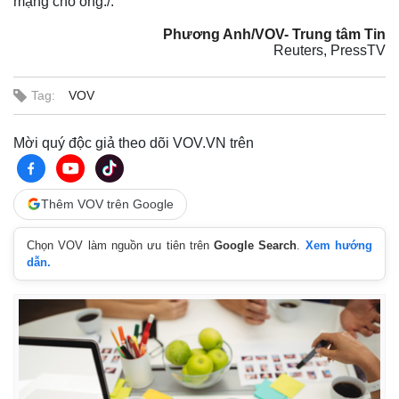
mạng cho ông./.
Phương Anh/VOV- Trung tâm Tin
Reuters, PressTV
Tag:
VOV
Mời quý độc giả theo dõi VOV.VN trên
Thêm VOV trên Google
Thế giới
Multimedia
Chọn VOV làm nguồn ưu tiên trên
Google Search
.
Xem hướng
dẫn.
Quan sát
Video
Cuộc sống đó đây
Ảnh
Hồ sơ
E-Magazine
Infographic