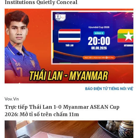
Pháp luật
Quân sự - Quốc phòng
Vụ án
Vũ khí
Tin nóng
Việt Nam