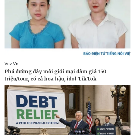
Kinh tế
Thị trường
Bất động sản
Giá vàng
Khởi nghiệp
Tiêu dùng
Tỷ giá
Chứng khoán
Giá cà phê