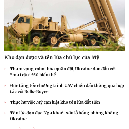
Doanh nghiệp
Công nghệ
Thông tin doanh nghiệp
Sành điệu
Doanh nghiệp 24h
Tin Công nghệ
Doanh nhân
Trải nghiệm
Vì cộng đồng
Chuyển đổi số
Kho đạn dược và tên lửa chủ lực của Mỹ
Tham vọng robot hóa quân đội, Ukraine đau đầu với
“ma trận” 550 biến thể
Đức tăng tốc chương trình UAV chiến đấu thông qua hợp
tác với Rolls-Royce
Thực hư việc Mỹ cạn kiệt kho tên lửa đắt tiền
Tên lửa đạn đạo Nga khoét sâu lỗ hổng phòng không
Ukraine