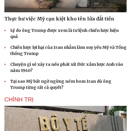
Thực hư việc Mỹ cạn kiệt kho tên lửa đắt tiền
Lý do ông Trump được xem là tư lệnh chiến lược hiệu
quả
Chiến lược lợi hại của Iran nhằm làm suy yếu Mỹ và Tổng
thống Trump
Chuyện gì sẽ xảy ra nếu phát xít Đức xâm lược Anh vào
năm 1940?
Tại sao Mỹ bất ngờ ngừng ném bom Iran dù ông
Trump từng rất cả quyết?
CHÍNH TRỊ