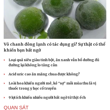
Vỏ chanh đông lạnh có tác dụng gì? Sự thật có thể
khiến bạn bất ngờ
Loại quả siêu giàu tinh bột, ăn xanh vẫn bổ dưỡng đủ
đường lại không lo tăng cân
Acid uric cao ăn măng chua được không?
Loài hoa khiến người mê, kẻ “sợ” mỗi mùa thu là vị
thuốc trong y học cổ truyền
9 lợi ích khiến nhiều người bất ngờ từ thịt ếch
QUAN SÁT