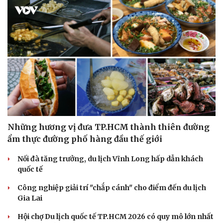
Văn hóa
Giải trí
Sân khấu - Điện ảnh
Nghệ sĩ
Văn học
Thời trang
Những hương vị đưa TP.HCM thành thiên đường
Âm nhạc
Sao Việt
ẩm thực đường phố hàng đầu thế giới
Di sản
Nối đà tăng trưởng, du lịch Vĩnh Long hấp dẫn khách
quốc tế
Công nghiệp giải trí "chắp cánh" cho điểm đến du lịch
Gia Lai
Hội chợ Du lịch quốc tế TP.HCM 2026 có quy mô lớn nhất