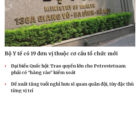
Bộ Y tế có 19 đơn vị thuộc cơ cấu tổ chức mới
Đại biểu Quốc hội: Trao quyền lớn cho Petrovietnam
phải có “hàng rào” kiểm soát
Đề xuất tăng tuổi nghỉ hưu sĩ quan quân đội, tùy đặc thù
từng vị trí
Đại tướng Phan Văn Giang: Cấp phép UAV phải gắn với
định danh để bảo vệ bầu trời
ĐBQH đề xuất nhiều giải pháp hoàn thiện Luật phòng
chống vũ khí hủy diệt hàng loạt