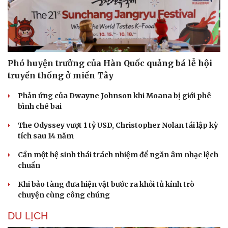
Phó huyện trưởng của Hàn Quốc quảng bá lễ hội
truyền thống ở miền Tây
Phản ứng của Dwayne Johnson khi Moana bị giới phê
bình chê bai
The Odyssey vượt 1 tỷ USD, Christopher Nolan tái lập kỳ
tích sau 14 năm
Cần một hệ sinh thái trách nhiệm để ngăn âm nhạc lệch
chuẩn
Khi bảo tàng đưa hiện vật bước ra khỏi tủ kính trò
chuyện cùng công chúng
DU LỊCH