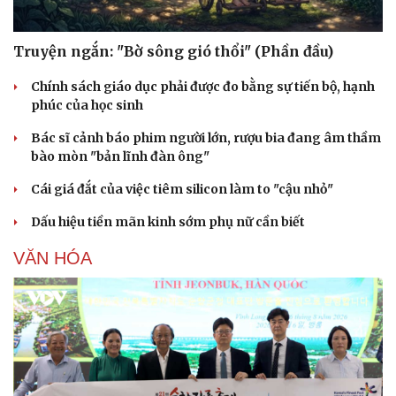
Truyện ngắn: "Bờ sông gió thổi" (Phần đầu)
Chính sách giáo dục phải được đo bằng sự tiến bộ, hạnh
phúc của học sinh
Bác sĩ cảnh báo phim người lớn, rượu bia đang âm thầm
bào mòn "bản lĩnh đàn ông"
Cái giá đắt của việc tiêm silicon làm to "cậu nhỏ"
Dấu hiệu tiền mãn kinh sớm phụ nữ cần biết
VĂN HÓA