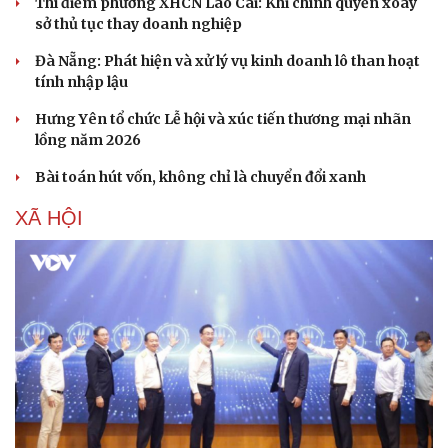
Thí điểm phường XHCN Lào Cai: Khi chính quyền xoay
sở thủ tục thay doanh nghiệp
Đà Nẵng: Phát hiện và xử lý vụ kinh doanh lô than hoạt
tính nhập lậu
Hưng Yên tổ chức Lễ hội và xúc tiến thương mại nhãn
lồng năm 2026
Bài toán hút vốn, không chỉ là chuyển đổi xanh
XÃ HỘI