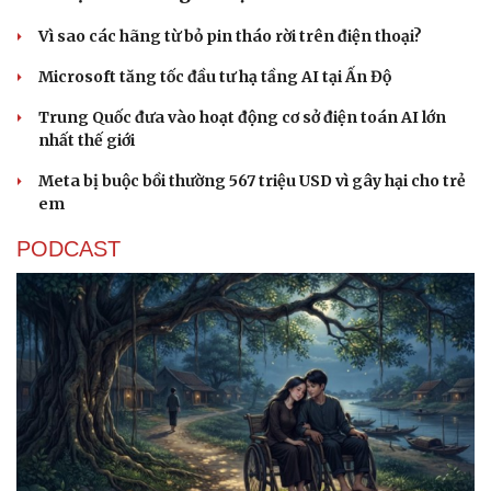
Vì sao các hãng từ bỏ pin tháo rời trên điện thoại?
Sức khỏe
Đời sống
Microsoft tăng tốc đầu tư hạ tầng AI tại Ấn Độ
Dinh dưỡng - món ngon
Nhà đẹp
Trung Quốc đưa vào hoạt động cơ sở điện toán AI lớn
Cây thuốc
Blog
nhất thế giới
Sản phụ khoa
Tình yêu - Gia đình
Nhi khoa
Meta bị buộc bồi thường 567 triệu USD vì gây hại cho trẻ
Nam khoa
em
Làm đẹp - giảm cân
Phòng mạch online
PODCAST
Ăn sạch sống khỏe