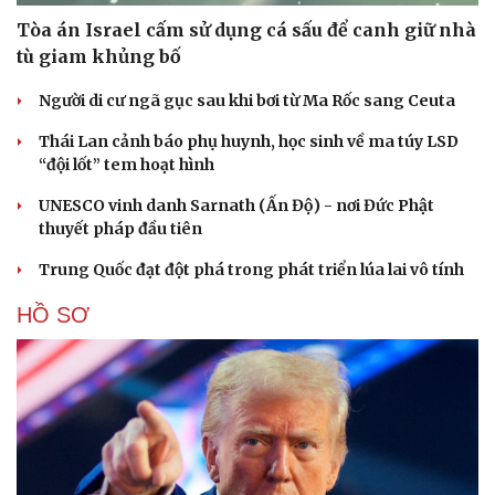
Tòa án Israel cấm sử dụng cá sấu để canh giữ nhà
tù giam khủng bố
Người di cư ngã gục sau khi bơi từ Ma Rốc sang Ceuta
Thái Lan cảnh báo phụ huynh, học sinh về ma túy LSD
“đội lốt” tem hoạt hình
UNESCO vinh danh Sarnath (Ấn Độ) - nơi Đức Phật
thuyết pháp đầu tiên
Trung Quốc đạt đột phá trong phát triển lúa lai vô tính
HỒ SƠ
Cải chính