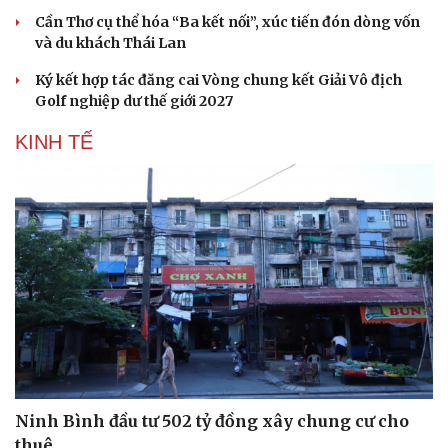
Cần Thơ cụ thể hóa “Ba kết nối”, xúc tiến đón dòng vốn
và du khách Thái Lan
Ký kết hợp tác đăng cai Vòng chung kết Giải Vô địch
Golf nghiệp dư thế giới 2027
KINH TẾ
Văn hóa
Giải trí
Sân khấu - Điện ảnh
Nghệ sĩ
Văn học
Thời trang
Âm nhạc
Sao Việt
Di sản
Ninh Bình đầu tư 502 tỷ đồng xây chung cư cho
thuê