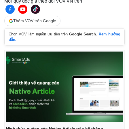
Mời quý độc giả theo dõi VOV.VN trên
Thêm VOV trên Google
Chọn VOV làm nguồn ưu tiên trên
Google Search
.
Xem hướng
dẫn.
Thế giới
Multimedia
Quan sát
Video
Cuộc sống đó đây
Ảnh
Hồ sơ
E-Magazine
Infographic
Hình thức quảng cáo Native Article trên hệ thống