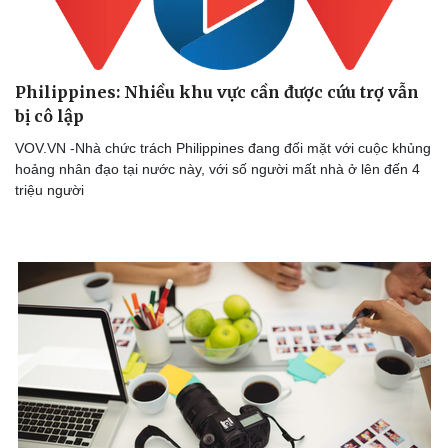
Bóng đá
Ô tô
Lịch thi đấu bóng đá
Xe máy
Thế giới thể thao
Tư vấn
eSports
Philippines: Nhiều khu vực cần được cứu trợ vẫn
Hậu trường
bị cô lập
VOV.VN -Nhà chức trách Philippines đang đối mặt với cuộc khủng
hoảng nhân đạo tại nước này, với số người mất nhà ở lên đến 4
triệu người