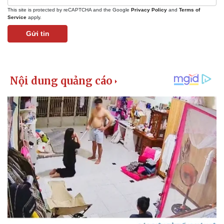
This site is protected by reCAPTCHA and the Google
Privacy Policy
and
Terms of
Service
apply.
Gửi tin