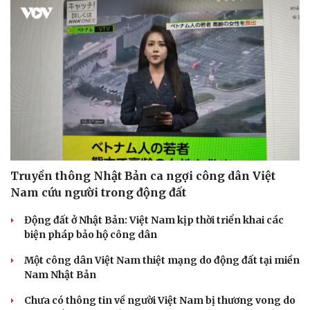
Doanh nghiệp
Công nghệ
Thông tin doanh nghiệp
Sành điệu
Doanh nghiệp 24h
Tin Công nghệ
Doanh nhân
Trải nghiệm
Vì cộng đồng
Chuyển đổi số
Truyền thông Nhật Bản ca ngợi công dân Việt
Nam cứu người trong động đất
Động đất ở Nhật Bản: Việt Nam kịp thời triển khai các
biện pháp bảo hộ công dân
Một công dân Việt Nam thiệt mạng do động đất tại miền
Nam Nhật Bản
Chưa có thông tin về người Việt Nam bị thương vong do