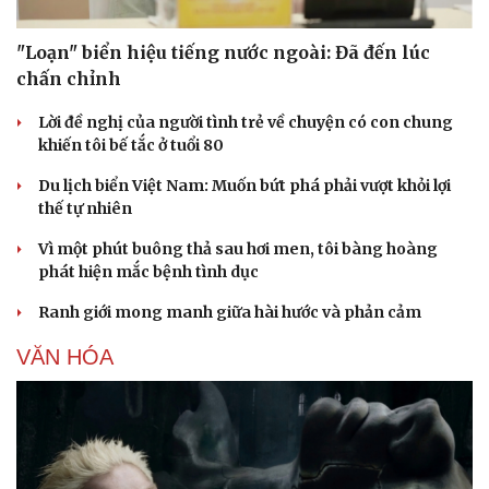
"Loạn" biển hiệu tiếng nước ngoài: Đã đến lúc
chấn chỉnh
Sức khỏe
Đời sống
Lời đề nghị của người tình trẻ về chuyện có con chung
Dinh dưỡng - món ngon
Nhà đẹp
khiến tôi bế tắc ở tuổi 80
Cây thuốc
Blog
Du lịch biển Việt Nam: Muốn bứt phá phải vượt khỏi lợi
Sản phụ khoa
Tình yêu - Gia đình
thế tự nhiên
Nhi khoa
Nam khoa
Vì một phút buông thả sau hơi men, tôi bàng hoàng
Làm đẹp - giảm cân
phát hiện mắc bệnh tình dục
Phòng mạch online
Ăn sạch sống khỏe
Ranh giới mong manh giữa hài hước và phản cảm
VĂN HÓA