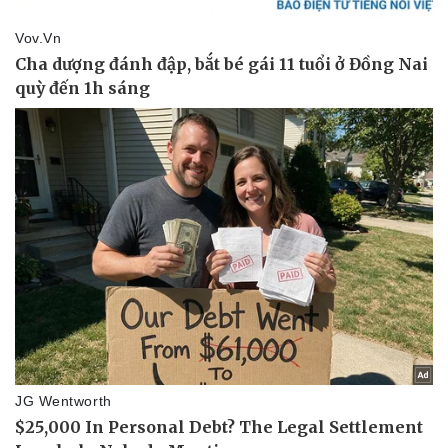
Kinh tế
Thị trường
Bất động sản
Giá vàng
Khởi nghiệp
Tiêu dùng
Tỷ giá
Chứng khoán
Giá cà phê