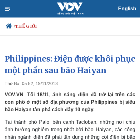
English
THẾ GIỚI
/
Philippines: Điện được khôi phục
Chính trị
Xã hội
Đảng
Tin 24h
một phần sau bão Haiyan
Tổ chức nhân sự
Dự báo thời tiết
Quốc hội
Giáo dục
Thứ Ba, 05:52, 19/11/2013
Nhận diện sự thật
Dấu ấn VOV
Việc làm
VOV.VN -Tối 18/11, ánh sáng điện đã trở lại trên các
Biển đảo
con phố ở một số địa phương của Philippines bị siêu
bão Haiyan tàn phá cách đây 10 ngày.
Tại thành phố Palo, bên cạnh Tacloban, những nơi chịu
ảnh hưởng nghiêm trọng nhất bởi bão Haiyan, các công
nhân ngành điện đã phải tận dụng những cột điện bị bão