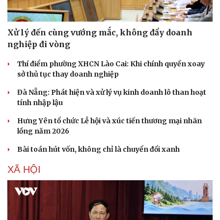
Xử lý đến cùng vướng mắc, không đẩy doanh
nghiệp đi vòng
Thí điểm phường XHCN Lào Cai: Khi chính quyền xoay
sở thủ tục thay doanh nghiệp
Đà Nẵng: Phát hiện và xử lý vụ kinh doanh lô than hoạt
tính nhập lậu
Hưng Yên tổ chức Lễ hội và xúc tiến thương mại nhãn
lồng năm 2026
Bài toán hút vốn, không chỉ là chuyển đổi xanh
XÃ HỘI
Du lịch
Podcast
Tư vấn
Câu chuyện thời sự
Săn Tour
Đọc truyện đêm khuya
check-in
Cửa sổ tình yêu
Kể chuyện cho bé