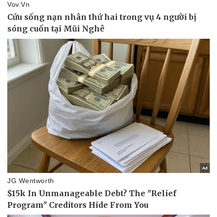
Vụ án
Vũ khí
Tin nóng
Việt Nam
Tư vấn luật
Phân tích