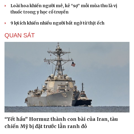
Loài hoa khiến người mê, kẻ “sợ” mỗi mùa thu là vị
thuốc trong y học cổ truyền
9 lợi ích khiến nhiều người bất ngờ từ thịt ếch
QUAN SÁT
“Yết hầu” Hormuz thành con bài của Iran, tàu
chiến Mỹ bị đặt trước lằn ranh đỏ
Cải chính