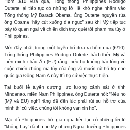
Hôm 3/10 vừa qua, Tổng thống Philippines Rodrigo
Duterte lại tiếp tục có những lời lẽ khó nghe nhằm vào
Tổng thống Mỹ Barack Obama. Ông Duterte nguyền rủa
ông Obama “hãy cút xuống địa ngục” sau khi Mỹ tiếp tục
bày tỏ quan ngại về chiến dịch truy quét tội phạm ma túy ở
Philippines.
Mới đây nhất, trong một tuyên bố đưa ra hôm qua (6/10),
Tổng thống Philippines Rodrigo Duterte thách thức Mỹ và
Liên minh châu Âu (EU) rằng, nếu họ không hài lòng về
cuộc chiến chống ma túy của ông và muốn rút hỗ trợ cho
quốc gia Đông Nam Á này thì họ cứ việc thực hiện.
Thế giới
Multimedia
Tại buổi lễ tuyên dương lực lượng cảnh sát ở tỉnh
Quan sát
Video
Mindanao, miền Nam Philippines, ông Duterte nói: “Nếu họ
Cuộc sống đó đây
Ảnh
(Mỹ và EU) nghĩ rằng đã đến lúc phải rút sự hỗ trợ của
Hồ sơ
E-Magazine
mình thì cứ việc, chúng tôi không van xin họ”.
Infographic
Mặc dù Philippines thời gian qua liên tục có những lời lẽ
“không hay” dành cho Mỹ nhưng Ngoại trưởng Philippines