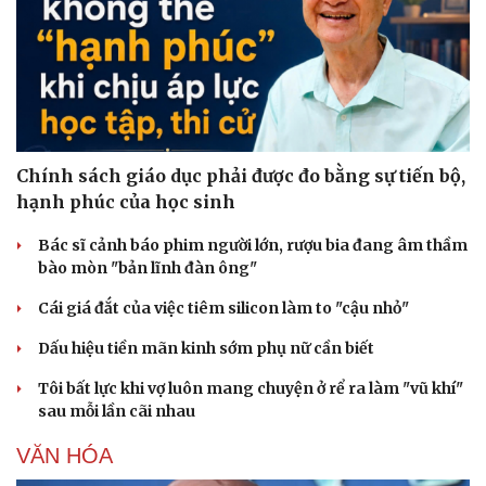
Chính sách giáo dục phải được đo bằng sự tiến bộ,
hạnh phúc của học sinh
Bác sĩ cảnh báo phim người lớn, rượu bia đang âm thầm
bào mòn "bản lĩnh đàn ông"
Cái giá đắt của việc tiêm silicon làm to "cậu nhỏ"
Dấu hiệu tiền mãn kinh sớm phụ nữ cần biết
Tôi bất lực khi vợ luôn mang chuyện ở rể ra làm "vũ khí"
sau mỗi lần cãi nhau
VĂN HÓA