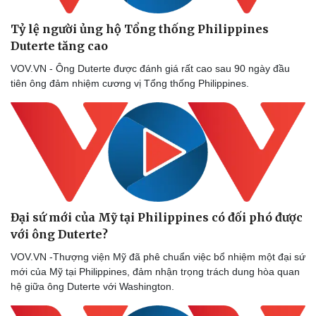
Thể thao
Ô tô - Xe máy
Tỷ lệ người ủng hộ Tổng thống Philippines
Bóng đá
Ô tô
Lịch thi đấu bóng đá
Xe máy
Duterte tăng cao
Thế giới thể thao
Tư vấn
VOV.VN - Ông Duterte được đánh giá rất cao sau 90 ngày đầu
eSports
tiên ông đảm nhiệm cương vị Tổng thống Philippines.
Hậu trường
Đại sứ mới của Mỹ tại Philippines có đối phó được
với ông Duterte?
VOV.VN -Thượng viện Mỹ đã phê chuẩn việc bổ nhiệm một đại sứ
mới của Mỹ tại Philippines, đảm nhận trọng trách dung hòa quan
hệ giữa ông Duterte với Washington.