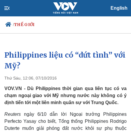
English
THẾ GIỚI
/
Philippines liệu có “dứt tình” với
Chính trị
Xã hội
Đảng
Tin 24h
Mỹ?
Tổ chức nhân sự
Dự báo thời tiết
Quốc hội
Giáo dục
Thứ Sáu, 12:06, 07/10/2016
Nhận diện sự thật
Dấu ấn VOV
Việc làm
VOV.VN - Dù Philippines thời gian qua liên tục có va
Biển đảo
chạm ngoại giao với Mỹ nhưng nước này không có ý
định tiến tới một liên minh quân sự với Trung Quốc.
Reuters
ngày 6/10 dẫn lời Ngoại trưởng Philippines
Perfecto Yasay cho biết, Tổng thống Philippines Rodrigo
Duterte muốn giải phóng đất nước khỏi sự phụ thuộc