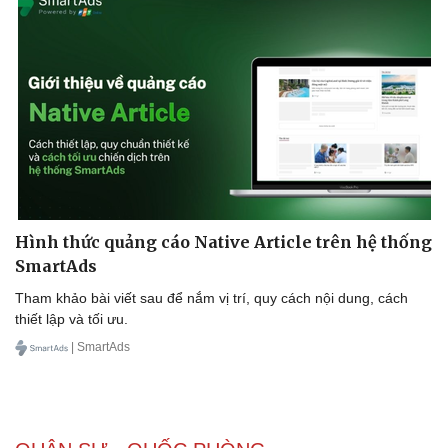
Doanh nghiệp
Công nghệ
Thông tin doanh nghiệp
Sành điệu
Doanh nghiệp 24h
Tin Công nghệ
Doanh nhân
Trải nghiệm
Vì cộng đồng
Chuyển đổi số
Hình thức quảng cáo Native Article trên hệ thống
SmartAds
Tham khảo bài viết sau để nắm vị trí, quy cách nội dung, cách
thiết lập và tối ưu.
| SmartAds