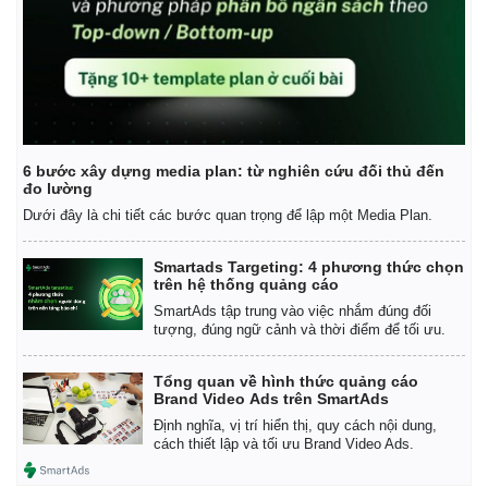
6 bước xây dựng media plan: từ nghiên cứu đối thủ đến
đo lường
Dưới đây là chi tiết các bước quan trọng để lập một Media Plan.
Smartads Targeting: 4 phương thức chọn
trên hệ thống quảng cáo
SmartAds tập trung vào việc nhắm đúng đối
tượng, đúng ngữ cảnh và thời điểm để tối ưu.
Kinh tế
Thị trường
Tổng quan về hình thức quảng cáo
Brand Video Ads trên SmartAds
Bất động sản
Giá vàng
Định nghĩa, vị trí hiển thị, quy cách nội dung,
Khởi nghiệp
Tiêu dùng
cách thiết lập và tối ưu Brand Video Ads.
Tỷ giá
Chứng khoán