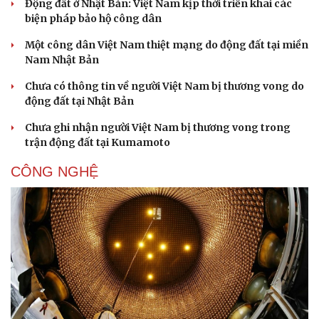
Động đất ở Nhật Bản: Việt Nam kịp thời triển khai các
biện pháp bảo hộ công dân
Một công dân Việt Nam thiệt mạng do động đất tại miền
Nam Nhật Bản
Chưa có thông tin về người Việt Nam bị thương vong do
động đất tại Nhật Bản
Sức khỏe
Đời sống
Chưa ghi nhận người Việt Nam bị thương vong trong
Dinh dưỡng - món ngon
Nhà đẹp
trận động đất tại Kumamoto
Cây thuốc
Blog
Sản phụ khoa
Tình yêu - Gia đình
CÔNG NGHỆ
Nhi khoa
Nam khoa
Làm đẹp - giảm cân
Phòng mạch online
Ăn sạch sống khỏe