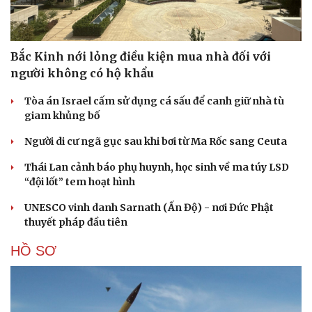
Bắc Kinh nới lỏng điều kiện mua nhà đối với
người không có hộ khẩu
Tòa án Israel cấm sử dụng cá sấu để canh giữ nhà tù
giam khủng bố
Người di cư ngã gục sau khi bơi từ Ma Rốc sang Ceuta
Thái Lan cảnh báo phụ huynh, học sinh về ma túy LSD
“đội lốt” tem hoạt hình
UNESCO vinh danh Sarnath (Ấn Độ) - nơi Đức Phật
thuyết pháp đầu tiên
HỒ SƠ