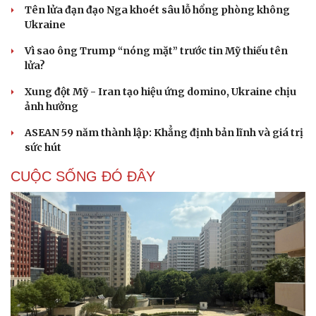
Tên lửa đạn đạo Nga khoét sâu lỗ hổng phòng không
Ukraine
Vì sao ông Trump “nóng mặt” trước tin Mỹ thiếu tên
lửa?
Xung đột Mỹ - Iran tạo hiệu ứng domino, Ukraine chịu
ảnh hưởng
ASEAN 59 năm thành lập: Khẳng định bản lĩnh và giá trị
sức hút
CUỘC SỐNG ĐÓ ĐÂY