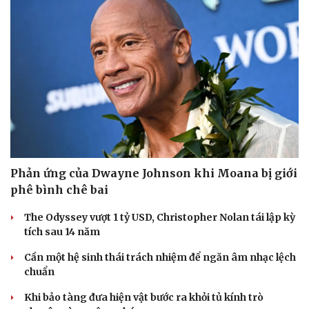
Phản ứng của Dwayne Johnson khi Moana bị giới
phê bình chê bai
Văn hóa
Giải trí
The Odyssey vượt 1 tỷ USD, Christopher Nolan tái lập kỳ
Sân khấu - Điện ảnh
Nghệ sĩ
tích sau 14 năm
Văn học
Thời trang
Âm nhạc
Sao Việt
Cần một hệ sinh thái trách nhiệm để ngăn âm nhạc lệch
Di sản
chuẩn
Khi bảo tàng đưa hiện vật bước ra khỏi tủ kính trò