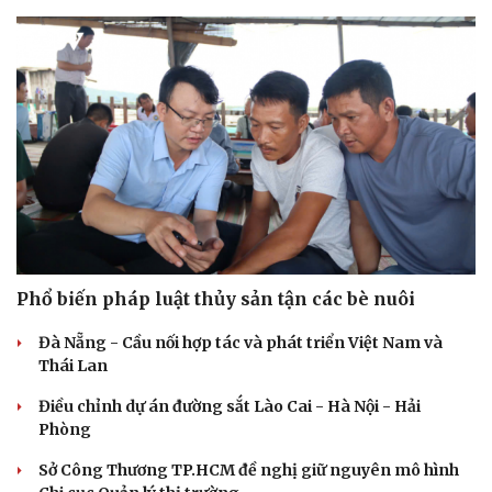
Văn hóa
Giải trí
Sân khấu - Điện ảnh
Nghệ sĩ
Văn học
Thời trang
Âm nhạc
Sao Việt
Di sản
Phổ biến pháp luật thủy sản tận các bè nuôi
Đà Nẵng - Cầu nối hợp tác và phát triển Việt Nam và
Thái Lan
Điều chỉnh dự án đường sắt Lào Cai - Hà Nội - Hải
Phòng
Sở Công Thương TP.HCM đề nghị giữ nguyên mô hình