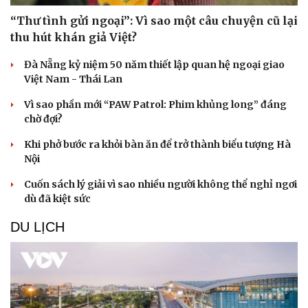
“Thư tình gửi ngoại”: Vì sao một câu chuyện cũ lại
thu hút khán giả Việt?
Đà Nẵng kỷ niệm 50 năm thiết lập quan hệ ngoại giao
Việt Nam - Thái Lan
Vì sao phần mới “PAW Patrol: Phim khủng long” đáng
chờ đợi?
Khi phở bước ra khỏi bàn ăn để trở thành biểu tượng Hà
Nội
Cuốn sách lý giải vì sao nhiều người không thể nghỉ ngơi
dù đã kiệt sức
DU LỊCH