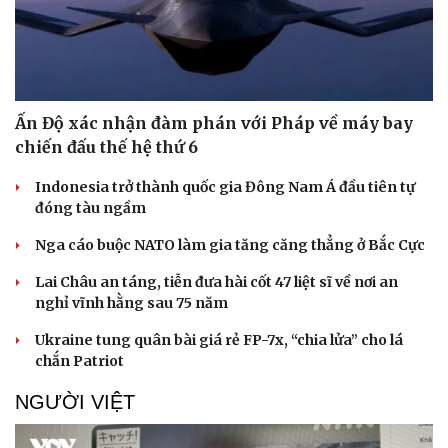
Ấn Độ xác nhận đàm phán với Pháp về máy bay
chiến đấu thế hệ thứ 6
Indonesia trở thành quốc gia Đông Nam Á đầu tiên tự
đóng tàu ngầm
Nga cáo buộc NATO làm gia tăng căng thẳng ở Bắc Cực
Lai Châu an táng, tiễn đưa hài cốt 47 liệt sĩ về nơi an
nghỉ vĩnh hằng sau 75 năm
Ukraine tung quân bài giá rẻ FP-7x, “chia lửa” cho lá
chắn Patriot
Doanh nghiệp
Công nghệ
Thông tin doanh nghiệp
Sành điệu
NGƯỜI VIỆT
Doanh nghiệp 24h
Tin Công nghệ
Doanh nhân
Trải nghiệm