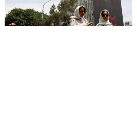
Thỏa thuận Hormuz sắp hoàn tất, Iran giục Mỹ
hành động
Rủi ro lớn của Iran khi cố dồn Mỹ vào góc tường
Hải quân Mỹ đặt cược vào 19 tàu ngầm Virginia mang
tên lửa tầm xa
Israel bác bỏ kế hoạch hòa bình Gaza của Tổng thống
Mỹ Trump
Tướng Lê Văn Cương: Iran tổn thất lớn về vật chất, Mỹ
thiệt hại nặng về uy tín
CUỘC SỐNG ĐÓ ĐÂY