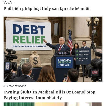
Kinh tế
Thị trường
Bất động sản
Giá vàng
Khởi nghiệp
Tiêu dùng
Tỷ giá
Chứng khoán
Giá cà phê