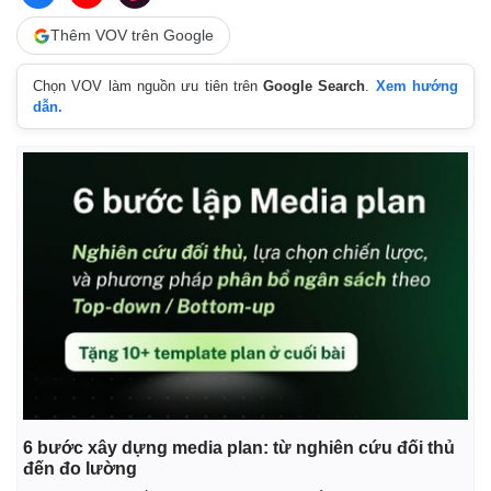
Thêm VOV trên Google
Chọn VOV làm nguồn ưu tiên trên
Google Search
.
Xem hướng
dẫn.
Thế giới
Multimedia
Quan sát
Video
Cuộc sống đó đây
Ảnh
Hồ sơ
E-Magazine
Infographic
6 bước xây dựng media plan: từ nghiên cứu đối thủ
đến đo lường