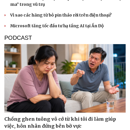
ma” trong vũ trụ
Vì sao các hãng từ bỏ pin tháo rời trên điện thoại?
Microsoft tăng tốc đầu tư hạ tầng AI tại Ấn Độ
PODCAST
Sức khỏe
Đời sống
Chồng ghen tuông vô cớ từ khi tôi đi làm giúp
Dinh dưỡng - món ngon
Nhà đẹp
Cây thuốc
Blog
việc, hôn nhân đứng bên bờ vực