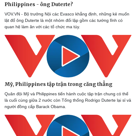
Philippines - ông Duterte?
VOV.VN - Bộ trưởng Nội các Evasco khẳng định, những kẻ muốn
lật đổ ông Duterte là một nhóm đối lập gồm các tướng lĩnh có
quan hệ làm ăn với các tổ chức ma túy.
Mỹ, Philippines tập trận trong căng thẳng
Quân đội Mỹ và Philippines tiến hành cuộc tập trận chung có thể
Thể thao
Ô tô - Xe máy
là cuối cùng giữa 2 nước còn Tổng thống Rodrigo Duterte lại sỉ vả
Bóng đá
Ô tô
người đồng cấp Barack Obama.
Lịch thi đấu bóng đá
Xe máy
Thế giới thể thao
Tư vấn
eSports
Hậu trường