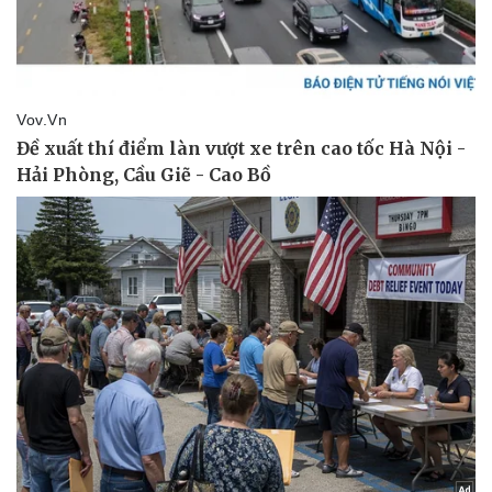
Pháp luật
Quân sự - Quốc phòng
Vụ án
Vũ khí
Tin nóng
Việt Nam
Tư vấn luật
Phân tích