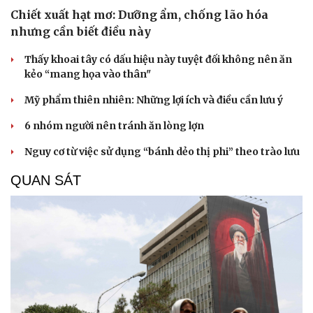
Chiết xuất hạt mơ: Dưỡng ẩm, chống lão hóa
nhưng cần biết điều này
Du lịch
Podcast
Thấy khoai tây có dấu hiệu này tuyệt đối không nên ăn
Tư vấn
Câu chuyện thời sự
kẻo “mang họa vào thân"
Săn Tour
Đọc truyện đêm khuya
check-in
Cửa sổ tình yêu
Mỹ phẩm thiên nhiên: Những lợi ích và điều cần lưu ý
Kể chuyện cho bé
Hạt giống tâm hồn
6 nhóm người nên tránh ăn lòng lợn
Nguy cơ từ việc sử dụng “bánh dẻo thị phi” theo trào lưu
QUAN SÁT