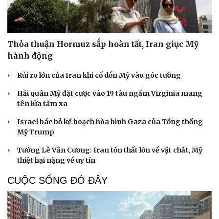
Thỏa thuận Hormuz sắp hoàn tất, Iran giục Mỹ
hành động
Rủi ro lớn của Iran khi cố dồn Mỹ vào góc tường
Hải quân Mỹ đặt cược vào 19 tàu ngầm Virginia mang
tên lửa tầm xa
Israel bác bỏ kế hoạch hòa bình Gaza của Tổng thống
Mỹ Trump
Tướng Lê Văn Cương: Iran tổn thất lớn về vật chất, Mỹ
thiệt hại nặng về uy tín
CUỘC SỐNG ĐÓ ĐÂY