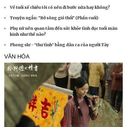
Sản phụ khoa
Tình yêu - Gia đình
Về tuổi xế chiều tôi có nên đi bước nữa hay không?
Nhi khoa
Nam khoa
Truyện ngắn: "Bờ sông gió thổi" (Phần cuối)
Làm đẹp - giảm cân
Phòng mạch online
Phụ nữ nên quan tâm đến sức khỏe tình dục tuổi mãn
Ăn sạch sống khỏe
kinh như thế nào?
Phong slư - “thư tình” bằng dân ca của người Tày
VĂN HÓA