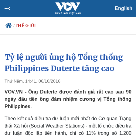
English
THẾ GIỚI
/
Tỷ lệ người ủng hộ Tổng thống
Chính trị
Xã hội
Đảng
Tin 24h
Philippines Duterte tăng cao
Tổ chức nhân sự
Dự báo thời tiết
Quốc hội
Giáo dục
Thứ Năm, 14:41, 06/10/2016
Nhận diện sự thật
Dấu ấn VOV
Việc làm
VOV.VN - Ông Duterte được đánh giá rất cao sau 90
Biển đảo
ngày đầu tiên ông đảm nhiệm cương vị Tổng thống
Philippines.
Theo kết quả điều tra dư luận mới nhất do Cơ quan Trạng
thái Xã hội (Social Weather Stations) - một tổ chức điều tra
dư luận độc lập tiến hành, chỉ có 11% trong số 1.200