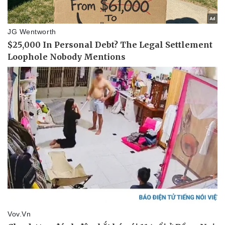
Thể thao
Ô tô - Xe máy
Bóng đá
Ô tô
Lịch thi đấu bóng đá
Xe máy
Thế giới thể thao
Tư vấn
eSports
Hậu trường