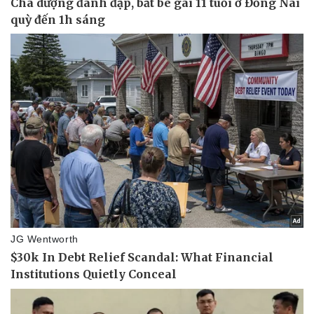
Doanh nghiệp
Công nghệ
Thông tin doanh nghiệp
Sành điệu
Doanh nghiệp 24h
Tin Công nghệ
Doanh nhân
Trải nghiệm
Vì cộng đồng
Chuyển đổi số