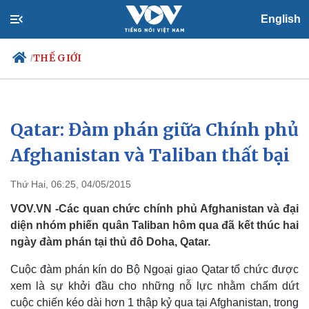
English
THẾ GIỚI
/
Qatar: Đàm phán giữa Chính phủ
Chính trị
Xã hội
Đảng
Tin 24h
Afghanistan và Taliban thất bại
Tổ chức nhân sự
Dự báo thời tiết
Quốc hội
Giáo dục
Thứ Hai, 06:25, 04/05/2015
Nhận diện sự thật
Dấu ấn VOV
Việc làm
VOV.VN -Các quan chức chính phủ Afghanistan và đại
Biển đảo
diện nhóm phiến quân Taliban hôm qua đã kết thúc hai
ngày đàm phán tại thủ đô Doha, Qatar.
Cuộc đàm phán kín do Bộ Ngoại giao Qatar tổ chức được
xem là sự khởi đầu cho những nỗ lực nhằm chấm dứt
cuộc chiến kéo dài hơn 1 thập kỷ qua tại Afghanistan, trong