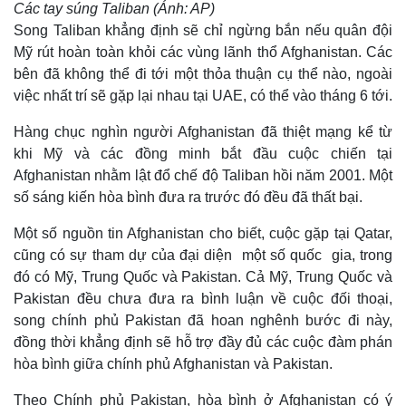
Các tay súng Taliban (Ảnh: AP)
Song Taliban khẳng định sẽ chỉ ngừng bắn nếu quân đội
Mỹ rút hoàn toàn khỏi các vùng lãnh thổ Afghanistan. Các
Thế giới
Multimedia
bên đã không thể đi tới một thỏa thuận cụ thể nào, ngoài
Quan sát
Video
việc nhất trí sẽ gặp lại nhau tại UAE, có thể vào tháng 6 tới.
Cuộc sống đó đây
Ảnh
Hồ sơ
E-Magazine
Hàng chục nghìn người Afghanistan đã thiệt mạng kể từ
Infographic
khi Mỹ và các đồng minh bắt đầu cuộc chiến tại
Afghanistan nhằm lật đổ chế độ Taliban hồi năm 2001. Một
số sáng kiến hòa bình đưa ra trước đó đều đã thất bại.
Một số nguồn tin Afghanistan cho biết, cuộc gặp tại Qatar,
cũng có sự tham dự của đại diện một số quốc gia, trong
đó có Mỹ, Trung Quốc và Pakistan. Cả Mỹ, Trung Quốc và
Pakistan đều chưa đưa ra bình luận về cuộc đối thoại,
song chính phủ Pakistan đã hoan nghênh bước đi này,
đồng thời khẳng định sẽ hỗ trợ đầy đủ các cuộc đàm phán
hòa bình giữa chính phủ Afghanistan và Pakistan.
Theo Chính phủ Pakistan, hòa bình ở Afghanistan có ý