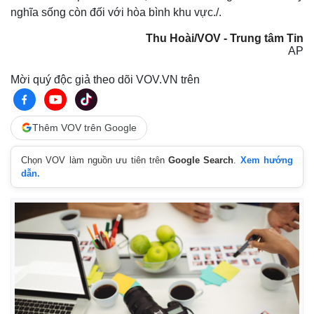
nghĩa sống còn đối với hòa bình khu vực./.
Thu Hoài/VOV - Trung tâm Tin
AP
Mời quý độc giả theo dõi VOV.VN trên
Thêm VOV trên Google
Chọn VOV làm nguồn ưu tiên trên
Google Search
.
Xem hướng
dẫn.
Kinh tế
Thị trường
Bất động sản
Giá vàng
Khởi nghiệp
Tiêu dùng
Tỷ giá
Chứng khoán