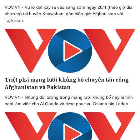
VOV.VN - Vụ lở đất xảy ra vào sáng sớm ngày 28/4 (theo giờ địa
phương) tại huyện Khawahan, gần biên giới Afghanistan với
Tajikistan.
Triệt phá mạng lưới khủng bố chuyên tấn công
Afghanistan và Pakistan
VOV.VN - Những đối tượng trong mạng lưới khủng bố này bị tình
nghi làm việc cho Al Qaeda và từng phục vụ Osama bin Laden.
Du lịch
Podcast
Tư vấn
Câu chuyện thời sự
Săn Tour
Đọc truyện đêm khuya
check-in
Cửa sổ tình yêu