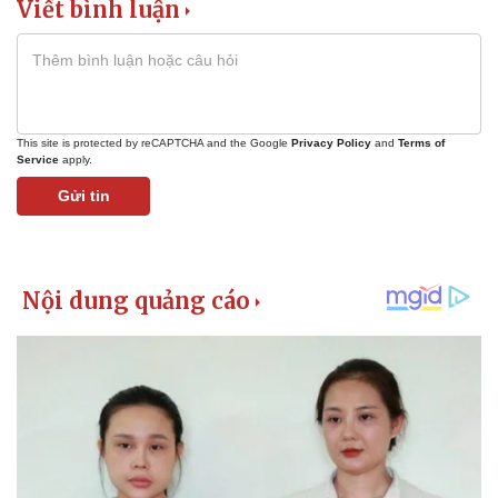
Viết bình luận
This site is protected by reCAPTCHA and the Google
Privacy Policy
and
Terms of
Service
apply.
Gửi tin
Pháp luật
Quân sự - Quốc phòng
Vụ án
Vũ khí
Tin nóng
Việt Nam
Tư vấn luật
Phân tích