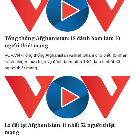
Văn hóa
Giải trí
Sân khấu - Điện ảnh
Nghệ sĩ
Văn học
Thời trang
Tổng thống Afghanistan: IS đánh bom làm 33
Âm nhạc
Sao Việt
người thiệt mạng
Di sản
VOV.VN -Tổng thống Afghanistan Ashraf Ghani cho biết, IS nhận
trách nhiệm thực hiện vụ đánh bom hôm 18/4, làm ít nhất 33
người thiệt mạng.
Lở đất tại Afghanistan, ít nhất 52 người thiệt
mạng