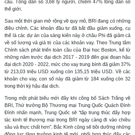
cầu. Tổng dân số 3,68 tỷ người, chiếm 47% tổng dân số
thế giới.
Sau một thời gian mở rộng về quy mô, BRI đang có những
điều chỉnh. Các khoản đầu tư đã bắt đầu giảm xuống, cụ
thể là các dự án của sáng kiến này ở châu Phi đã giảm cả
về số lượng và giá trị của các khoản vay. Theo Trung tâm
Chính sách phát triển toàn cầu của Đại học Boston, kể từ
những năm trước đại dịch 2017 - 2019 đến giai đoạn hậu
đại dịch 2020 - 2022, mức cho vay trung bình đã giảm 37%
từ 213,03 triệu USD xuống còn 135,15 triệu USD. Về các
khoản cho vay, con số này đã giảm từ 184 xuống còn 32
trong thời kỳ hậu đại dịch.
Trong một phát biểu mới đây khi công bố Sách Trắng về
BRI, Thứ trưởng Bộ Thương mại Trung Quốc Quách Đình
Đình nhấn mạnh, Trung Quốc sẽ “tập trung thúc đẩy hợp
tác kinh tế thương mại trong BRI ngày càng đi vào chiều
sâu và thực chất hơn”. Bắc Kinh cũng sẽ bồi dưỡng những
động lực tăng trưởng kinh tế mới, phối hợp thúc đẩy các