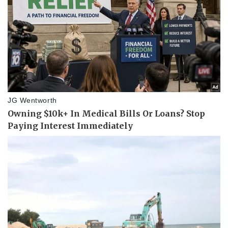
Văn hóa
Giải trí
Sân khấu - Điện ảnh
Nghệ sĩ
Văn học
Thời trang
Âm nhạc
Sao Việt
Di sản