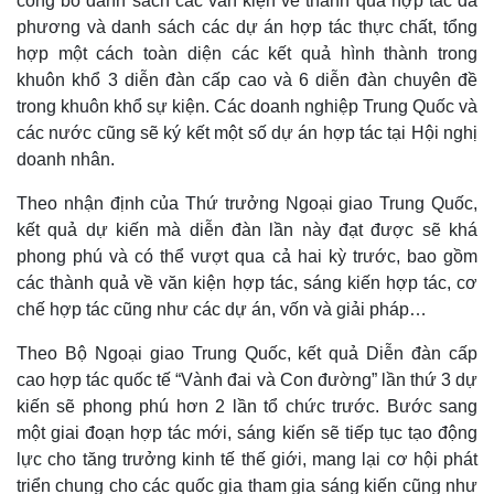
công bố danh sách các văn kiện về thành quả hợp tác đa
Lịch thi đấu bóng đá
Xe máy
phương và danh sách các dự án hợp tác thực chất, tổng
Thế giới thể thao
Tư vấn
hợp một cách toàn diện các kết quả hình thành trong
eSports
khuôn khổ 3 diễn đàn cấp cao và 6 diễn đàn chuyên đề
Hậu trường
trong khuôn khổ sự kiện. Các doanh nghiệp Trung Quốc và
các nước cũng sẽ ký kết một số dự án hợp tác tại Hội nghị
doanh nhân.
Theo nhận định của Thứ trưởng Ngoại giao Trung Quốc,
kết quả dự kiến mà diễn đàn lần này đạt được sẽ khá
phong phú và có thể vượt qua cả hai kỳ trước, bao gồm
các thành quả về văn kiện hợp tác, sáng kiến hợp tác, cơ
chế hợp tác cũng như các dự án, vốn và giải pháp…
Theo Bộ Ngoại giao Trung Quốc, kết quả Diễn đàn cấp
cao hợp tác quốc tế “Vành đai và Con đường” lần thứ 3 dự
kiến sẽ phong phú hơn 2 lần tổ chức trước. Bước sang
một giai đoạn hợp tác mới, sáng kiến sẽ tiếp tục tạo động
lực cho tăng trưởng kinh tế thế giới, mang lại cơ hội phát
triển chung cho các quốc gia tham gia sáng kiến cũng như