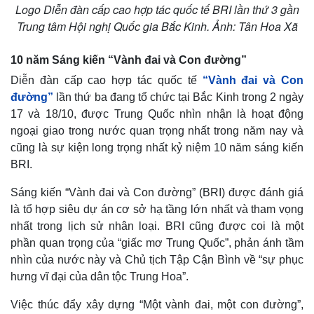
Logo Diễn đàn cấp cao hợp tác quốc tế BRI lần thứ 3 gần
Trung tâm Hội nghị Quốc gia Bắc Kinh. Ảnh: Tân Hoa Xã
10 năm Sáng kiến “Vành đai và Con đường”
Diễn đàn cấp cao hợp tác quốc tế
“Vành đai và Con
đường”
lần thứ ba đang tổ chức tại Bắc Kinh trong 2 ngày
17 và 18/10, được Trung Quốc nhìn nhận là hoạt động
Thế giới
Multimedia
ngoại giao trong nước quan trọng nhất trong năm nay và
Quan sát
Video
cũng là sự kiện long trọng nhất kỷ niệm 10 năm sáng kiến
Cuộc sống đó đây
Ảnh
BRI.
Hồ sơ
E-Magazine
Infographic
Sáng kiến “Vành đai và Con đường” (BRI) được đánh giá
là tổ hợp siêu dự án cơ sở hạ tầng lớn nhất và tham vọng
nhất trong lịch sử nhân loại. BRI cũng được coi là một
phần quan trọng của “giấc mơ Trung Quốc”, phản ánh tầm
nhìn của nước này và Chủ tịch Tập Cận Bình về “sự phục
hưng vĩ đại của dân tộc Trung Hoa”.
Việc thúc đẩy xây dựng “Một vành đai, một con đường”,