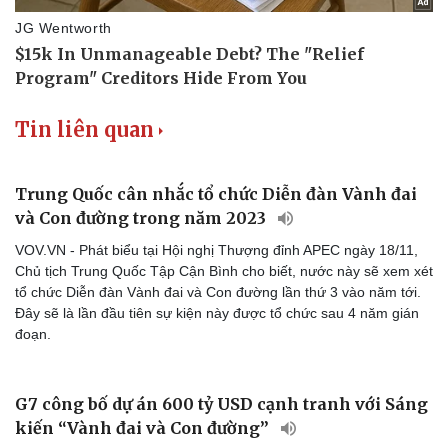
Tin liên quan
Trung Quốc cân nhắc tổ chức Diễn đàn Vành đai
và Con đường trong năm 2023
VOV.VN - Phát biểu tại Hội nghị Thượng đỉnh APEC ngày 18/11,
Du lịch
Podcast
Chủ tịch Trung Quốc Tập Cận Bình cho biết, nước này sẽ xem xét
Tư vấn
Câu chuyện thời sự
tổ chức Diễn đàn Vành đai và Con đường lần thứ 3 vào năm tới.
Săn Tour
Đọc truyện đêm khuya
Đây sẽ là lần đầu tiên sự kiện này được tổ chức sau 4 năm gián
check-in
Cửa sổ tình yêu
đoạn.
Kể chuyện cho bé
Hạt giống tâm hồn
G7 công bố dự án 600 tỷ USD cạnh tranh với Sáng
kiến “Vành đai và Con đường”