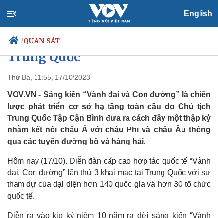
English
10 năm Sáng kiến “Vành đai và
Con đường” và kỳ vọng của
QUAN SÁT
/
Trung Quốc
Thứ Ba, 11:55, 17/10/2023
Chính trị
Xã hội
VOV.VN - Sáng kiến “Vành đai và Con đường” là chiến
Đảng
Tin 24h
lược phát triển cơ sở hạ tầng toàn cầu do Chủ tịch
Tổ chức nhân sự
Dự báo thời tiết
Trung Quốc Tập Cận Bình đưa ra cách đây một thập kỷ
Quốc hội
Giáo dục
nhằm kết nối châu Á với châu Phi và châu Âu thông
Nhận diện sự thật
Dấu ấn VOV
qua các tuyến đường bộ và hàng hải.
Việc làm
Biển đảo
Hôm nay (17/10), Diễn đàn cấp cao hợp tác quốc tế “Vành
đai, Con đường” lần thứ 3 khai mạc tại Trung Quốc với sự
tham dự của đại diện hơn 140 quốc gia và hơn 30 tổ chức
quốc tế.
Diễn ra vào kịp kỷ niệm 10 năm ra đời sáng kiến “Vành