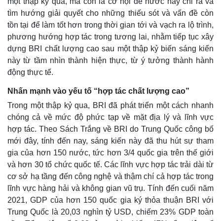
một thập kỷ qua, mà còn là cơ hội để nước này chỉ ra và
tìm hướng giải quyết cho những thiếu sót và vấn đề còn
tồn tại để làm tốt hơn trong thời gian tới và vạch ra lộ trình,
phương hướng hợp tác trong tương lai, nhằm tiếp tục xây
dựng BRI chất lượng cao sau một thập kỷ biến sáng kiến
Kinh tế
Thị trường
này từ tầm nhìn thành hiện thực, từ ý tưởng thành hành
Bất động sản
Giá vàng
động thực tế.
Khởi nghiệp
Tiêu dùng
Tỷ giá
Nhấn mạnh vào yếu tố “hợp tác chất lượng cao”
Chứng khoán
Giá cà phê
Trong một thập kỷ qua, BRI đã phát triển một cách nhanh
chóng cả về mức độ phức tạp về mặt địa lý và lĩnh vực
hợp tác. Theo Sách Trắng về BRI do Trung Quốc công bố
mới đây, tính đến nay, sáng kiến này đã thu hút sự tham
gia của hơn 150 nước, tức hơn 3/4 quốc gia trên thế giới
và hơn 30 tổ chức quốc tế. Các lĩnh vực hợp tác trải dài từ
cơ sở hạ tầng đến công nghệ và thậm chí cả hợp tác trong
lĩnh vực hàng hải và không gian vũ trụ. Tính đến cuối năm
2021, GDP của hơn 150 quốc gia ký thỏa thuận BRI với
Trung Quốc là 20,03 nghìn tỷ USD, chiếm 23% GDP toàn