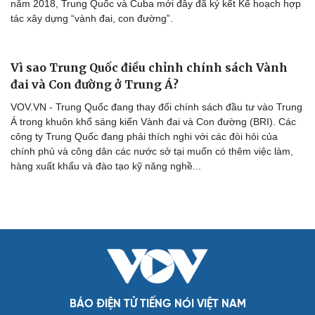
năm 2018, Trung Quốc và Cuba mới đây đã ký kết Kế hoạch hợp
tác xây dựng “vành đai, con đường”.
Vì sao Trung Quốc điều chỉnh chính sách Vành
đai và Con đường ở Trung Á?
VOV.VN - Trung Quốc đang thay đổi chính sách đầu tư vào Trung
Á trong khuôn khổ sáng kiến Vành đai và Con đường (BRI). Các
công ty Trung Quốc đang phải thích nghi với các đòi hỏi của
chính phủ và công dân các nước sở tại muốn có thêm việc làm,
Cải chính
hàng xuất khẩu và đào tạo kỹ năng nghề...
BÁO ĐIỆN TỬ TIẾNG NÓI VIỆT NAM