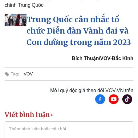
chính Trung Quốc.
Trung Quốc cân nhắc tổ
chức Diễn đàn Vành đai và
Con đường trong năm 2023
Bích Thuận/VOV-Bắc Kinh
Tag:
VOV
Mời quý độc giả theo dõi VOV.VN trên
Viết bình luận
Doanh nghiệp
Công nghệ
Thông tin doanh nghiệp
Sành điệu
Doanh nghiệp 24h
Tin Công nghệ
Doanh nhân
Trải nghiệm