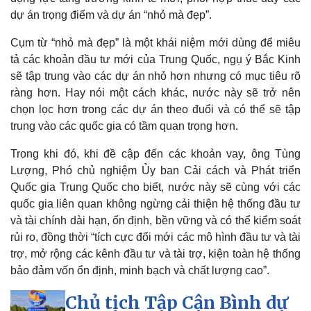
dự án trọng điểm và dự án “nhỏ mà đẹp”.
Pháp luật
Quân sự - Quốc phòng
Cụm từ “nhỏ mà đẹp” là một khái niệm mới dùng để miêu
Vụ án
Vũ khí
tả các khoản đầu tư mới của Trung Quốc, ngụ ý Bắc Kinh
Tin nóng
Việt Nam
sẽ tập trung vào các dự án nhỏ hơn nhưng có mục tiêu rõ
Tư vấn luật
Phân tích
ràng hơn. Hay nói một cách khác, nước này sẽ trở nên
chọn lọc hơn trong các dự án theo đuổi và có thể sẽ tập
trung vào các quốc gia có tầm quan trọng hơn.
Trong khi đó, khi đề cập đến các khoản vay, ông Tùng
Lượng, Phó chủ nghiệm Ủy ban Cải cách và Phát triển
Quốc gia Trung Quốc cho biết, nước này sẽ cùng với các
quốc gia liên quan không ngừng cải thiện hệ thống đầu tư
và tài chính dài hạn, ổn định, bền vững và có thể kiểm soát
rủi ro, đồng thời “tích cực đổi mới các mô hình đầu tư và tài
trợ, mở rộng các kênh đầu tư và tài trợ, kiện toàn hệ thống
bảo đảm vốn ổn định, minh bạch và chất lượng cao”.
Chủ tịch Tập Cận Bình dự