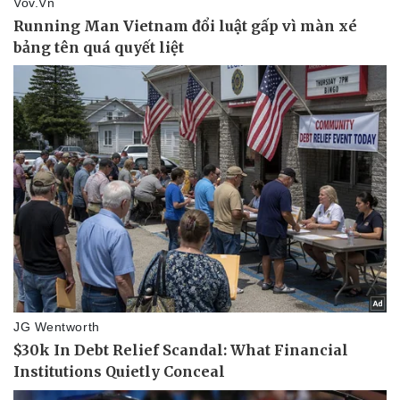
Sức khỏe
Đời sống
Dinh dưỡng - món ngon
Nhà đẹp
Cây thuốc
Blog
Sản phụ khoa
Tình yêu - Gia đình
Nhi khoa
Nam khoa
Làm đẹp - giảm cân