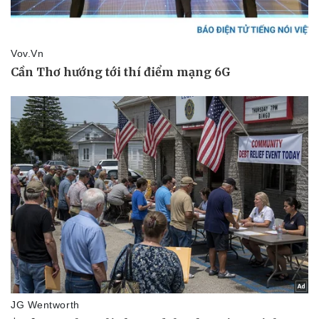
Văn hóa
Giải trí
Sân khấu - Điện ảnh
Nghệ sĩ
Văn học
Thời trang
Âm nhạc
Sao Việt
Di sản