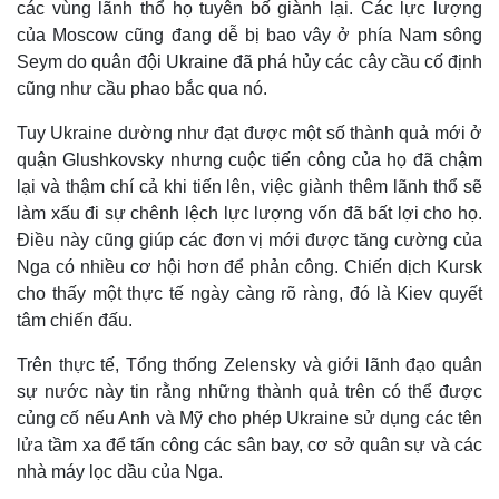
các vùng lãnh thổ họ tuyên bố giành lại. Các lực lượng
của Moscow cũng đang dễ bị bao vây ở phía Nam sông
Seym do quân đội Ukraine đã phá hủy các cây cầu cố định
cũng như cầu phao bắc qua nó.
Tuy Ukraine dường như đạt được một số thành quả mới ở
quận Glushkovsky nhưng cuộc tiến công của họ đã chậm
lại và thậm chí cả khi tiến lên, việc giành thêm lãnh thổ sẽ
làm xấu đi sự chênh lệch lực lượng vốn đã bất lợi cho họ.
Điều này cũng giúp các đơn vị mới được tăng cường của
Nga có nhiều cơ hội hơn để phản công. Chiến dịch Kursk
cho thấy một thực tế ngày càng rõ ràng, đó là Kiev quyết
tâm chiến đấu.
Trên thực tế, Tổng thống Zelensky và giới lãnh đạo quân
sự nước này tin rằng những thành quả trên có thể được
củng cố nếu Anh và Mỹ cho phép Ukraine sử dụng các tên
lửa tầm xa để tấn công các sân bay, cơ sở quân sự và các
nhà máy lọc dầu của Nga.