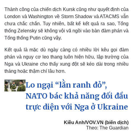
Thành công của chiến dịch Kursk cũng như quyết định của
London và Washington về Storm Shadow và ATACMS vẫn
chưa chắc chắn. Tuy nhiên, bất kể kết quả ra sao, Tổng
thống Zelensky sẽ không vội vã ngồi vào bàn đàm phán và
Tổng thống Putin cũng vậy.
Kết quả là mặc dù ngày càng có nhiều lời kêu gọi đàm
phán và nguy cơ leo thang luôn hiện hữu, lập trường của
Nga và Ukraine cho thấy xung đột sẽ kéo dài trong nhiều
tháng hoặc thậm chí lâu hơn.
Lo ngại “lằn ranh đỏ”,
NATO bác khả năng đối đầu
trực diện với Nga ở Ukraine
Kiều Anh/VOV.VN (biên dịch)
Theo: The Guardian