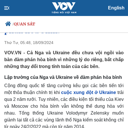
Chiến sự ở thời điểm bước ngoặt,
English
vì sao Nga-Ukraine chưa vội đàm
QUAN SÁT
/
phán hòa bình?
Thứ Tư, 05:48, 18/09/2024
VOV.VN - Cả Nga và Ukraine đều chưa vội ngồi vào
Chính trị
Xã hội
bàn đàm phán hòa bình vì những lý do riêng, bất chấp
Đảng
Tin 24h
những thay đổi trong tính toán của các bên.
Tổ chức nhân sự
Dự báo thời tiết
Quốc hội
Giáo dục
Lập trường của Nga và Ukraine về đàm phán hòa bình
Nhận diện sự thật
Dấu ấn VOV
Cộng đồng quốc tế tăng cường kêu gọi các bên tiến tới
Việc làm
Biển đảo
một thỏa thuận chính trị khi
cuộc xung đột ở Ukraine
trải
qua 2 năm rưỡi. Tuy nhiên, các điều kiện tối thiểu của Kiev
và Moscow cho hòa bình vẫn không thể dung hòa với
nhau. Tổng thống Ukraine Volodymyr Zelensky muốn
giành lại tất cả các vùng lãnh thổ Nga kiểm soát không chỉ
từ ngày 24/2/2022 mà còn từ năm 2014.