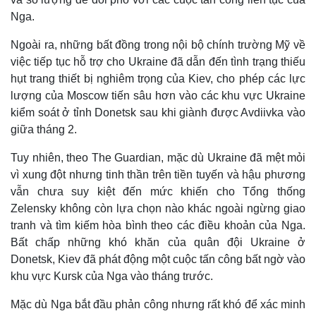
Nga.
Ngoài ra, những bất đồng trong nội bộ chính trường Mỹ về
việc tiếp tục hỗ trợ cho Ukraine đã dẫn đến tình trạng thiếu
hụt trang thiết bị nghiêm trọng của Kiev, cho phép các lực
lượng của Moscow tiến sâu hơn vào các khu vực Ukraine
kiểm soát ở tỉnh Donetsk sau khi giành được Avdiivka vào
giữa tháng 2.
Tuy nhiên, theo The Guardian, mặc dù Ukraine đã mệt mỏi
vì xung đột nhưng tinh thần trên tiền tuyến và hậu phương
vẫn chưa suy kiệt đến mức khiến cho Tổng thống
Zelensky không còn lựa chọn nào khác ngoài ngừng giao
tranh và tìm kiếm hòa bình theo các điều khoản của Nga.
Pháp luật
Quân sự - Quốc phòng
Bất chấp những khó khăn của quân đội Ukraine ở
Vụ án
Vũ khí
Donetsk, Kiev đã phát động một cuộc tấn công bất ngờ vào
Tin nóng
Việt Nam
Tư vấn luật
Phân tích
khu vực Kursk của Nga vào tháng trước.
Mặc dù Nga bắt đầu phản công nhưng rất khó để xác minh