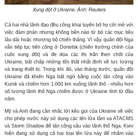
Xung đột ở Ukraine. Ảnh: Reuters
Cả hai nhà lãnh đạo đều công khai tuyên bố họ cởi mở với
việc đàm phán nhưng không bên nào từ bỏ các mục tiêu
Thế giới
Multimedia
lâu dài hoặc nhượng bộ chiến thắng. Vì vậy, quân đội Nga
Quan sát
Video
Cuộc sống đó đây
Ảnh
vẫn tiếp tục tiến công ở Donetsk (chiến trường chính của
Hồ sơ
E-Magazine
cuộc xung đột) và đe dọa các thị trấn then chốt của
Infographic
Ukraine, bất chấp những tổn thất nhất định về lực lượng
và trang thiết bị. Trong khi đó, vào tháng trước, quân đội
Ukraine đã khiến Nga bất ngờ bằng cuộc tấn công vào
Kursk và chiếm hơn 1.000 km vuông lãnh thổ - nhiều hơn
số lượng lãnh thổ Nga chiếm được ở Ukraine tính từ đầu
năm.
Mỹ và Anh đang cân nhắc lời kêu gọi của Ukraine về việc
cho phép nước này sử dụng các tên lửa tầm xa ATACMS
và Storm Shadow để tấn công sâu vào lãnh thổ Nga. Kiev
hiện đang sử dụng cả hai loại tên lửa này để nhắm vào