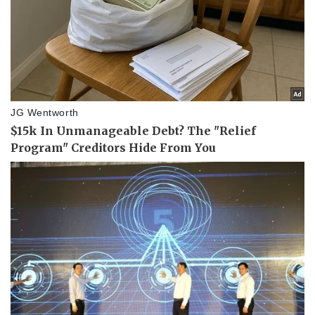
Sản phụ khoa
Tình yêu - Gia đình
Nhi khoa
Nam khoa
Làm đẹp - giảm cân
Phòng mạch online
Ăn sạch sống khỏe