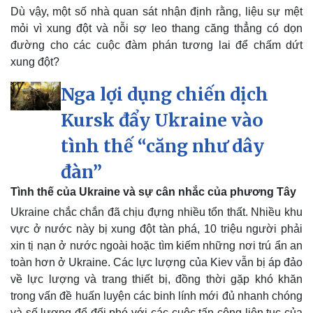
Bất động sản
Giá vàng
Dù vậy, một số nhà quan sát nhận định rằng, liệu sự mệt
Khởi nghiệp
Tiêu dùng
mỏi vì xung đột và nỗi sợ leo thang căng thẳng có dọn
Tỷ giá
đường cho các cuộc đàm phán tương lai để chấm dứt
Chứng khoán
Giá cà phê
xung đột?
Nga lợi dụng chiến dịch
Kursk đẩy Ukraine vào
tình thế “căng như dây
đàn”
Tình thế của Ukraine và sự cân nhắc của phương Tây
Ukraine chắc chắn đã chịu đựng nhiều tổn thất. Nhiều khu
vực ở nước này bị xung đột tàn phá, 10 triệu người phải
xin tị nạn ở nước ngoài hoặc tìm kiếm những nơi trú ẩn an
toàn hơn ở Ukraine. Các lực lượng của Kiev vẫn bị áp đảo
về lực lượng và trang thiết bị, đồng thời gặp khó khăn
trong vấn đề huấn luyện các binh lính mới đủ nhanh chóng
và số lượng để đối phó với các cuộc tấn công liên tục của