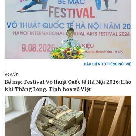
Sức khỏe
Đời sống
Dinh dưỡng - món ngon
Nhà đẹp
Cây thuốc
Blog