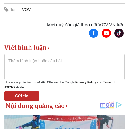
Tag:
VOV
Doanh nghiệp
Công nghệ
Mời quý độc giả theo dõi VOV.VN trên
Thông tin doanh nghiệp
Sành điệu
Doanh nghiệp 24h
Tin Công nghệ
Doanh nhân
Trải nghiệm
Vì cộng đồng
Chuyển đổi số
Viết bình luận
This site is protected by reCAPTCHA and the Google
Privacy Policy
and
Terms of
Service
apply.
Gửi tin