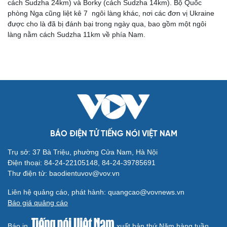
phần của cuộc tấn công kéo dài những tuần qua trên lãnh thổ
Nga trong nỗ lực làm gián đoạn các tuyến tiếp tế và hậu cần của
đối phương khi Moscow tăng cường nguồn lực vào đây.
Cải chính
Toàn cảnh quốc tế trưa 17/9: Nga đẩy hơn 13.000
quân Ukraine khỏi Kursk
VOV.VN - Theo báo cáo mới nhất, quân đội Nga đã giành lại
quyền kiểm soát 2 khu định cư ở Kursk, gồm Uspenovka (nằm
cách Sudzha 24km) và Borky (cách Sudzha 14km). Bộ Quốc
phòng Nga cũng liệt kê 7 ngôi làng khác, nơi các đơn vị Ukraine
được cho là đã bị đánh bại trong ngày qua, bao gồm một ngôi
làng nằm cách Sudzha 11km về phía Nam.