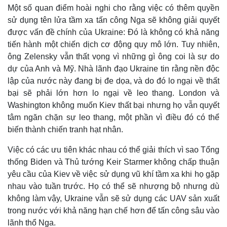
Một số quan điểm hoài nghi cho rằng việc có thêm quyền
sử dụng tên lửa tầm xa tấn công Nga sẽ không giải quyết
được vấn đề chính của Ukraine: Đó là không có khả năng
tiến hành một chiến dịch cơ động quy mô lớn. Tuy nhiên,
ông Zelensky vẫn thất vọng vì những gì ông coi là sự do
dự của Anh và Mỹ. Nhà lãnh đạo Ukraine tin rằng nền độc
lập của nước này đang bị đe dọa, và do đó lo ngại về thất
Thể thao
Ô tô - Xe máy
bại sẽ phải lớn hơn lo ngại về leo thang. London và
Bóng đá
Ô tô
Washington không muốn Kiev thất bại nhưng họ vẫn quyết
Lịch thi đấu bóng đá
Xe máy
tâm ngăn chặn sự leo thang, một phần vì điều đó có thể
Thế giới thể thao
Tư vấn
biến thành chiến tranh hạt nhân.
eSports
Hậu trường
Việc có các ưu tiên khác nhau có thể giải thích vì sao Tổng
thống Biden và Thủ tướng Keir Starmer không chấp thuận
yêu cầu của Kiev về việc sử dụng vũ khí tầm xa khi họ gặp
nhau vào tuần trước. Họ có thể sẽ nhượng bộ nhưng dù
không làm vậy, Ukraine vẫn sẽ sử dụng các UAV sản xuất
trong nước với khả năng hạn chế hơn để tấn công sâu vào
lãnh thổ Nga.