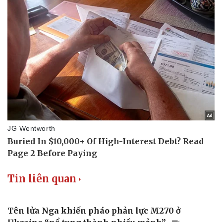
Du lịch
Podcast
Tư vấn
Câu chuyện thời sự
Săn Tour
Đọc truyện đêm khuya
check-in
Cửa sổ tình yêu
Kể chuyện cho bé
Hạt giống tâm hồn
Tin liên quan