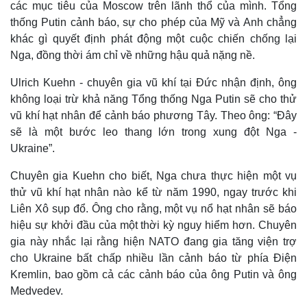
các mục tiêu của Moscow trên lãnh thổ của mình. Tổng
thống Putin cảnh báo, sự cho phép của Mỹ và Anh chẳng
khác gì quyết định phát động một cuộc chiến chống lại
Nga, đồng thời ám chỉ về những hậu quả nặng nề.
Ulrich Kuehn - chuyên gia vũ khí tại Đức nhận định, ông
không loại trừ khả năng Tổng thống Nga Putin sẽ cho thử
vũ khí hạt nhân để cảnh báo phương Tây. Theo ông: “Đây
sẽ là một bước leo thang lớn trong xung đột Nga -
Ukraine”.
Chuyên gia Kuehn cho biết, Nga chưa thực hiện một vụ
thử vũ khí hạt nhân nào kể từ năm 1990, ngay trước khi
Liên Xô sụp đổ. Ông cho rằng, một vụ nổ hạt nhân sẽ báo
hiệu sự khởi đầu của một thời kỳ nguy hiểm hơn. Chuyên
gia này nhắc lại rằng hiện NATO đang gia tăng viện trợ
cho Ukraine bất chấp nhiều lần cảnh báo từ phía Điện
Kremlin, bao gồm cả các cảnh báo của ông Putin và ông
Medvedev.
Kinh tế
Thị trường