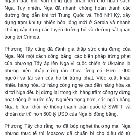
ngành dầu mỏ, vốn đóng góp phần lớn cho ngân sách
Nga. Tuy nhiên, Nga đã nhanh chóng hoàn thành các
đường ống dẫn khí tới Trung Quốc và Thổ Nhĩ Kỳ, xây
dựng trạm khí tự nhiên hóa lỏng mới ở Serbia và nhanh
chóng xây dựng các tuyến đường bộ và đường sắt quan
trọng tới Crimea.
Phương Tây cũng đã đánh giá thấp sức chịu đựng của
Nga. Nói một cách công bằng, các biện pháp trừng phạt
của phương Tây áp lên Nga vì cuộc chiến ở Ukraine là
những biện pháp cứng rắn chưa từng có. Hơn 1.000
người và tài sản của họ bị trừng phạt. Việc xuất khẩu
nhiều hàng hóa, từ hàng công nghệ cao đến hàng hóa xa
xỉ tới Nga đều bị dừng lại trong khi hàng trăm công ty dừng
hoạt động ở nước này. Nghiêm trọng hơn, các ngân hàng
Nga bị loại khỏi hệ thống thanh toán quốc tế SWIFT và
khoản dự trữ hơn 600 tỷ USD của Nga bị đóng băng.
Phương Tây cho rằng họ đã bóp nghẹt thương mại Nga
nhưng thực tế thì Moscow đã chuẩn bị cho điều đó từ