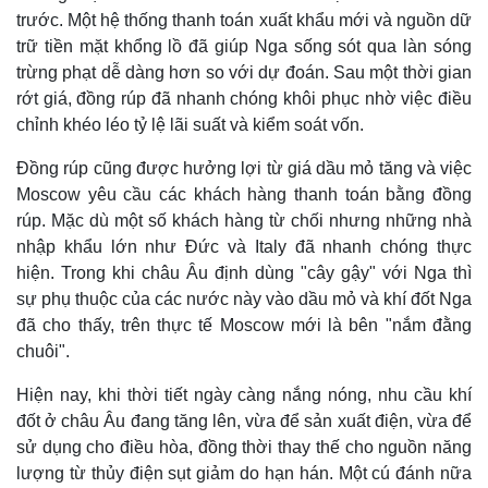
trước. Một hệ thống thanh toán xuất khẩu mới và nguồn dữ
trữ tiền mặt khổng lồ đã giúp Nga sống sót qua làn sóng
trừng phạt dễ dàng hơn so với dự đoán. Sau một thời gian
rớt giá, đồng rúp đã nhanh chóng khôi phục nhờ việc điều
chỉnh khéo léo tỷ lệ lãi suất và kiểm soát vốn.
Đồng rúp cũng được hưởng lợi từ giá dầu mỏ tăng và việc
Moscow yêu cầu các khách hàng thanh toán bằng đồng
rúp. Mặc dù một số khách hàng từ chối nhưng những nhà
nhập khẩu lớn như Đức và Italy đã nhanh chóng thực
hiện. Trong khi châu Âu định dùng "cây gậy" với Nga thì
sự phụ thuộc của các nước này vào dầu mỏ và khí đốt Nga
đã cho thấy, trên thực tế Moscow mới là bên "nắm đằng
chuôi".
Kinh tế
Thị trường
Hiện nay, khi thời tiết ngày càng nắng nóng, nhu cầu khí
Bất động sản
Giá vàng
đốt ở châu Âu đang tăng lên, vừa để sản xuất điện, vừa để
Khởi nghiệp
Tiêu dùng
sử dụng cho điều hòa, đồng thời thay thế cho nguồn năng
Tỷ giá
lượng từ thủy điện sụt giảm do hạn hán. Một cú đánh nữa
Chứng khoán