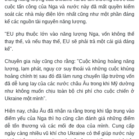
Vụ án
Vũ khí
cuộc tấn công của Nga và nước này đã mất quyền kiểm
Tin nóng
Việt Nam
soát các nhà máy điện lớn nhất cũng như một phần đáng
Tư vấn luật
Phân tích
kể các nguồn tài nguyên năng lượng.
"EU phụ thuộc lớn vào năng lượng Nga, vốn không thể
thay thế, và nếu thay thế, EU sẽ phải trả một cái giá đáng
kể".
Chuyên gia này cũng cho rằng: "Cuộc khủng hoảng năng
lượng, lạm phát, nguy cơ suy thoái và những cuộc khủng
hoảng chính trị sau đó đã làm rung chuyển lập trường vốn
đã dễ lung lay của các nước châu Âu trong khi Mỹ dường
như không muốn chịu toàn bộ chi phí cho cuộc chiến ở
Ukraine một mình".
Hiện nay, châu Âu đã nhận ra rằng trong khi tập trung vào
điểm yếu của Nga thì họ cũng cần đánh giá những điểm
dễ tổn thương và các mối đe dọa của mình. Cung cấp
ngày càng nhiều vũ khí cho Ukraine có thể giúp nước này