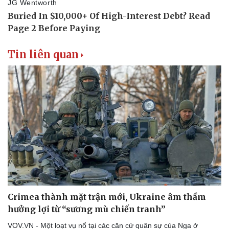
Tin liên quan
Sức khỏe
Đời sống
Dinh dưỡng - món ngon
Nhà đẹp
Cây thuốc
Blog
Sản phụ khoa
Tình yêu - Gia đình
Nhi khoa
Nam khoa
Làm đẹp - giảm cân
Phòng mạch online
Ăn sạch sống khỏe
Crimea thành mặt trận mới, Ukraine âm thầm
hưởng lợi từ “sương mù chiến tranh”
VOV.VN - Một loạt vụ nổ tại các căn cứ quân sự của Nga ở