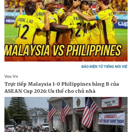
Doanh nghiệp
Công nghệ
Thông tin doanh nghiệp
Sành điệu
Doanh nghiệp 24h
Tin Công nghệ
Doanh nhân
Trải nghiệm
Vì cộng đồng
Chuyển đổi số