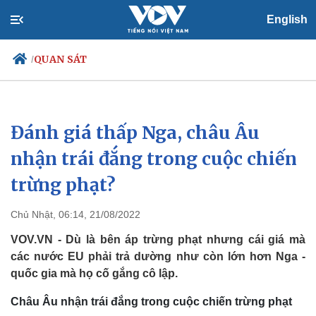
English
QUAN SÁT
/
Đánh giá thấp Nga, châu Âu
Chính trị
Xã hội
Đảng
Tin 24h
nhận trái đắng trong cuộc chiến
Tổ chức nhân sự
Dự báo thời tiết
trừng phạt?
Quốc hội
Giáo dục
Nhận diện sự thật
Dấu ấn VOV
Việc làm
Chủ Nhật, 06:14, 21/08/2022
Biển đảo
VOV.VN - Dù là bên áp trừng phạt nhưng cái giá mà
các nước EU phải trả dường như còn lớn hơn Nga -
quốc gia mà họ cố gắng cô lập.
Châu Âu nhận trái đắng trong cuộc chiến trừng phạt