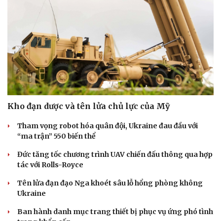
Kho đạn dược và tên lửa chủ lực của Mỹ
Tham vọng robot hóa quân đội, Ukraine đau đầu với
“ma trận” 550 biến thể
Đức tăng tốc chương trình UAV chiến đấu thông qua hợp
tác với Rolls-Royce
Du lịch
Podcast
Tên lửa đạn đạo Nga khoét sâu lỗ hổng phòng không
Tư vấn
Câu chuyện thời sự
Ukraine
Săn Tour
Đọc truyện đêm khuya
check-in
Cửa sổ tình yêu
Ban hành danh mục trang thiết bị phục vụ ứng phó tình
Kể chuyện cho bé