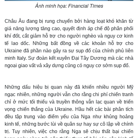
Ảnh minh họa: Financial Times
Châu Âu đang bị rung chuyển bởi hàng loạt khó khăn từ
giá năng lượng tăng cao, quyết định áp chế độ phân phối
khí đốt, cắt giảm hỗ trợ cho người nghèo và nguy cơ kinh
tế lao dốc. Những bất đồng về các khoản hỗ trợ cho
Ukraine đã phần nào gây ra sự sụp đổ của chính phủ liên
minh Italy. Sự đoàn kết xuyên Đại Tây Dương mà các nhà
ngoại giao vất vả xây dựng cũng có nguy cơ sớm sụp đổ.
Những dấu hiệu bị quan này đã khiến nhiều người Mỹ
ngạc nhiên, những người vẫn cho rằng chi phí chiến tranh
chỉ ở mức tối thiểu và truyền thông vẫn lạc quan về triển
vọng chiến thắng của Ukraine. Hầu hết các bài phân tích
đều tập trung vào điểm yếu của Nga như khủng hoảng
kinh tế, những bước lùi về quân sự hay sự cô lập về chính
trị. Tuy nhiên, việc cho rằng Nga sẽ chịu thất bại chiến