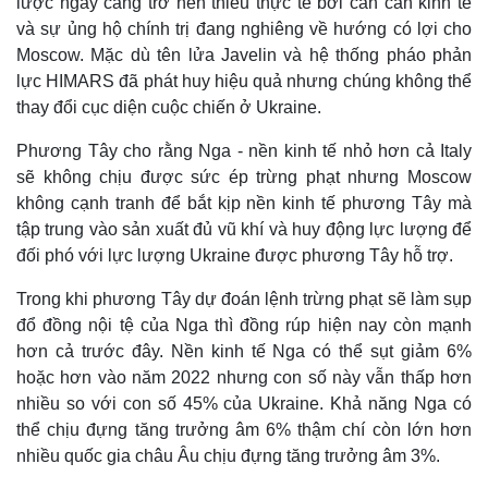
lược ngày càng trở nên thiếu thực tế bởi cán cân kinh tế
và sự ủng hộ chính trị đang nghiêng về hướng có lợi cho
Moscow. Mặc dù tên lửa Javelin và hệ thống pháo phản
lực HIMARS đã phát huy hiệu quả nhưng chúng không thể
thay đổi cục diện cuộc chiến ở Ukraine.
Phương Tây cho rằng Nga - nền kinh tế nhỏ hơn cả Italy
sẽ không chịu được sức ép trừng phạt nhưng Moscow
không cạnh tranh để bắt kịp nền kinh tế phương Tây mà
tập trung vào sản xuất đủ vũ khí và huy động lực lượng để
đối phó với lực lượng Ukraine được phương Tây hỗ trợ.
Trong khi phương Tây dự đoán lệnh trừng phạt sẽ làm sụp
Thế giới
Multimedia
đổ đồng nội tệ của Nga thì đồng rúp hiện nay còn mạnh
Quan sát
Video
hơn cả trước đây. Nền kinh tế Nga có thể sụt giảm 6%
Cuộc sống đó đây
Ảnh
hoặc hơn vào năm 2022 nhưng con số này vẫn thấp hơn
Hồ sơ
E-Magazine
nhiều so với con số 45% của Ukraine. Khả năng Nga có
Infographic
thể chịu đựng tăng trưởng âm 6% thậm chí còn lớn hơn
nhiều quốc gia châu Âu chịu đựng tăng trưởng âm 3%.