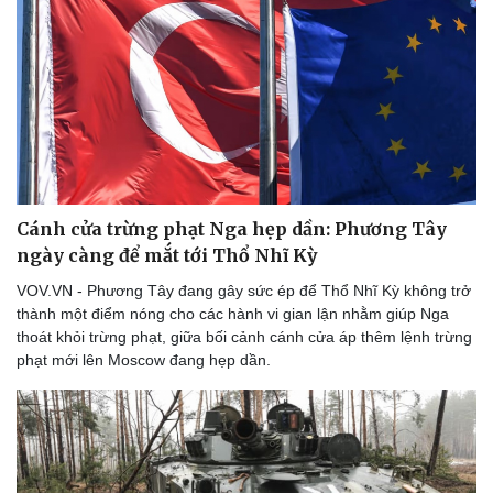
Cánh cửa trừng phạt Nga hẹp dần: Phương Tây
ngày càng để mắt tới Thổ Nhĩ Kỳ
VOV.VN - Phương Tây đang gây sức ép để Thổ Nhĩ Kỳ không trở
thành một điểm nóng cho các hành vi gian lận nhằm giúp Nga
Văn hóa
Giải trí
thoát khỏi trừng phạt, giữa bối cảnh cánh cửa áp thêm lệnh trừng
Sân khấu - Điện ảnh
Nghệ sĩ
phạt mới lên Moscow đang hẹp dần.
Văn học
Thời trang
Âm nhạc
Sao Việt
Di sản