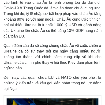
Giá cà phê
vào kinh tế vào châu Âu là lệnh phong tỏa do đại dịch
Covid-19 ở Trung Quốc đã làm gián đoạn chuỗi cung ứng.
Trong khi đó, tỷ lệ nhập cư bất hợp pháp vào châu Âu tăng
khoảng 80% so với năm ngoái. Châu Âu cũng ước tính chi
phí tái thiết Ukraine là ít nhất 1.000 tỷ USD và gánh nặng
của Ukraine lên châu Âu có thể bằng 10% GDP hàng năm
của toàn EU.
Quan điểm của đa số công chúng châu Âu về cuộc chiến ở
Ukraine đã có sự thay đổi khi ngày càng nhiều người
không tán thành với chính sách cung cấp vũ khí cho
Ukraine của chính phủ thay vì hối thúc Kiev đàm phán lệnh
ngừng bắn.
Đến nay, các quan chức EU và NATO chủ yếu phớt lờ
những ý kiến trên và kêu gọi kiên nhẫn trong nỗ lực đánh
bại Nga.