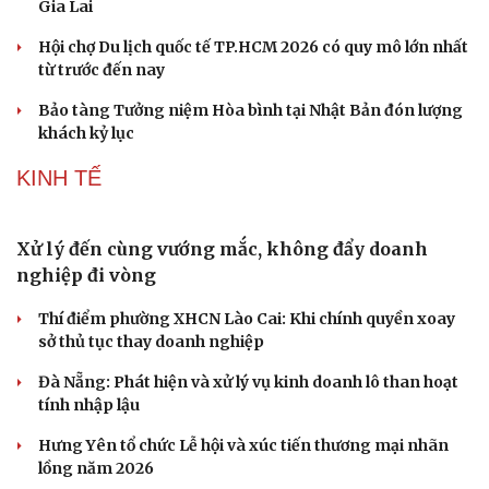
DU LỊCH
Những hương vị đưa TP.HCM thành thiên đường
ẩm thực đường phố hàng đầu thế giới
Nối đà tăng trưởng, du lịch Vĩnh Long hấp dẫn khách
quốc tế
Công nghiệp giải trí "chắp cánh" cho điểm đến du lịch
Gia Lai