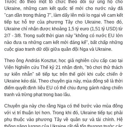
Trước đó theo một tổ chức theo dõi sự ủng hộ cho
Ukraine, những cam kết quốc tế mới cho nước này đã
"cạn dần trong tháng 7", làm dấy lên mói lo ngại về cam kết
tiếp tục hỗ trợ của phương Tây cho Ukraine. Theo đó,
Ukraine chỉ nhận được khoảng 1,5 tỷ euro (1,51 tỷ USD) từ
2/7 - 3/8. Trong suốt thời gian này "không có nước EU lớn
nào đưa ra những cam kết mới đáng kể", bất chấp những
cuộc giao tranh dữ dội giữa quân đội Nga và Ukraine.
Theo ông András Kosztur, học giả nghiên cứu cấp cao tại
Viện Nghiên cứu Thế kỷ 21 nhận định, "trò chơi thử thách
sự kiên nhẫn" sẽ tiếp tục trên thế giới khi cuộc chiến ở
Ukraine kéo dài. Theo chuyên gia này, mùa đông sẽ là thời
điểm quyết định liệu EU có thể chịu đựng gánh nặng chiến
tranh và trừng phạt trong bao lâu.
Chuyên gia này cho rằng Nga có thể bước vào mùa đông
với vị trí thuận lợi hơn. Trong khi đó, Ukraine tiếp tục phải
phụ thuộc vào phương Tây về quân sự và tài chính. Hệ
Pháp luật
Quân sự - Quốc phòng
thống năng lượng của Ukraine rất dễ tổn thương trước các