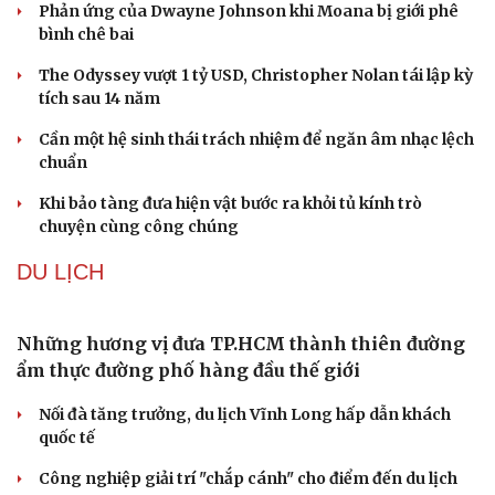
Phó huyện trưởng của Hàn Quốc quảng bá lễ hội
truyền thống ở miền Tây
Phản ứng của Dwayne Johnson khi Moana bị giới phê
bình chê bai
The Odyssey vượt 1 tỷ USD, Christopher Nolan tái lập kỳ
tích sau 14 năm
Cần một hệ sinh thái trách nhiệm để ngăn âm nhạc lệch
chuẩn
Khi bảo tàng đưa hiện vật bước ra khỏi tủ kính trò
chuyện cùng công chúng