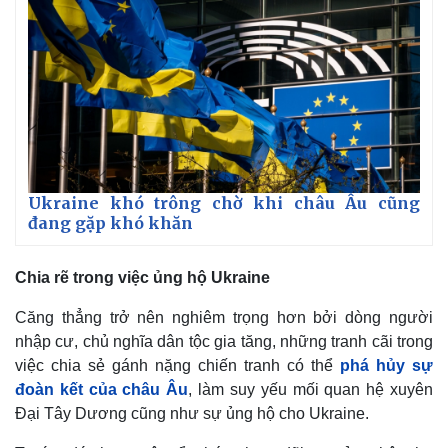
Ukraine khó trông chờ khi châu Âu cũng
đang gặp khó khăn
Chia rẽ trong việc ủng hộ Ukraine
Căng thẳng trở nên nghiêm trọng hơn bởi dòng người
nhập cư, chủ nghĩa dân tộc gia tăng, những tranh cãi trong
việc chia sẻ gánh nặng chiến tranh có thể
phá hủy sự
đoàn kết của châu Âu
, làm suy yếu mối quan hệ xuyên
Đại Tây Dương cũng như sự ủng hộ cho Ukraine.