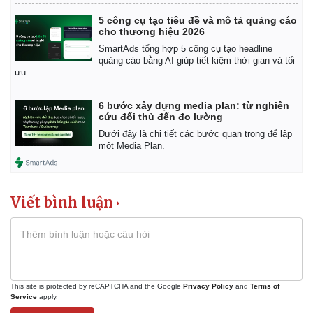
Thể thao
Ô tô - Xe máy
5 công cụ tạo tiêu đề và mô tả quảng cáo
Bóng đá
Ô tô
cho thương hiệu 2026
Lịch thi đấu bóng đá
Xe máy
SmartAds tổng hợp 5 công cụ tạo headline
Thế giới thể thao
Tư vấn
quảng cáo bằng AI giúp tiết kiệm thời gian và tối
ưu.
eSports
Hậu trường
6 bước xây dựng media plan: từ nghiên
cứu đối thủ đến đo lường
Dưới đây là chi tiết các bước quan trọng để lập
một Media Plan.
Viết bình luận
This site is protected by reCAPTCHA and the Google
Privacy Policy
and
Terms of
Service
apply.