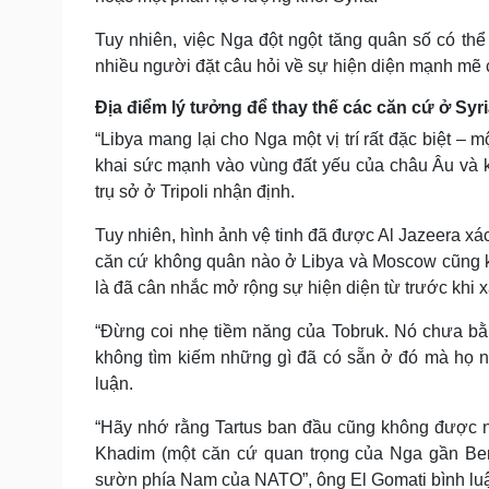
Tuy nhiên, việc Nga đột ngột tăng quân số có thể
nhiều người đặt câu hỏi về sự hiện diện mạnh mẽ
Địa điểm lý tưởng để thay thế các căn cứ ở Syr
“Libya mang lại cho Nga một vị trí rất đặc biệt – 
khai sức mạnh vào vùng đất yếu của châu Âu và 
trụ sở ở Tripoli nhận định.
Tuy nhiên, hình ảnh vệ tinh đã được Al Jazeera xá
căn cứ không quân nào ở Libya và Moscow cũng k
là đã cân nhắc mở rộng sự hiện diện từ trước khi x
“Đừng coi nhẹ tiềm năng của Tobruk. Nó chưa bằn
không tìm kiếm những gì đã có sẵn ở đó mà họ n
luận.
“Hãy nhớ rằng Tartus ban đầu cũng không được n
Khadim (một căn cứ quan trọng của Nga gần Ben
sườn phía Nam của NATO”, ông El Gomati bình lu