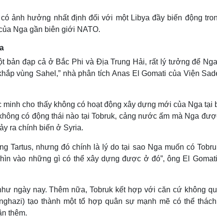
 có ảnh hưởng nhất định đối với một Libya đầy biến động tron
 của Nga gần biên giới NATO.
ia
một bản đạp cả ở Bắc Phi và Địa Trung Hải, rất lý tưởng để Nga
khắp vùng Sahel,” nhà phân tích Anas El Gomati của Viện Sad
c minh cho thấy không có hoạt động xây dựng mới của Nga tại 
hông có động thái nào tại Tobruk, cảng nước ấm mà Nga đượ
ảy ra chính biến ở Syria.
g Tartus, nhưng đó chính là lý do tại sao Nga muốn có Tobru
hìn vào những gì có thể xây dựng được ở đó”, ông El Gomati
hư ngày nay. Thêm nữa, Tobruk kết hợp với căn cứ không qu
ghazi) tạo thành một tổ hợp quân sự mạnh mẽ có thể thách
ận thêm.