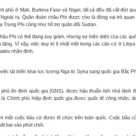
h phủ ở Mali, Burkina Faso và Niger, tất cả đều đã cắt đứt q
Ngoài ra, Quân đoàn châu Phi được cho là đóng vai trò quan 
òa Trung Phi cũng như hỗ trợ quân đội Sudan.
u Phi có thể đang suy giảm, nhưng sự hiện diện của các quố
tăng. Vì vậy, việc duy trì ít nhất một trong các căn cứ ở Liby
gnatov nhận định.
việc tái triển khai lực lượng Nga từ Syria sang quốc gia Bắc P
h phủ ổn định quốc gia (GNS), được hậu thuẫn bởi nhà lãnh đ
y là Chính phủ hiệp định quốc gia được quốc tế công nhận, d
i một cuộc bầu cử được tổ chức trên toàn quốc. Cuộc bầu c
ất bại vào phút chót.