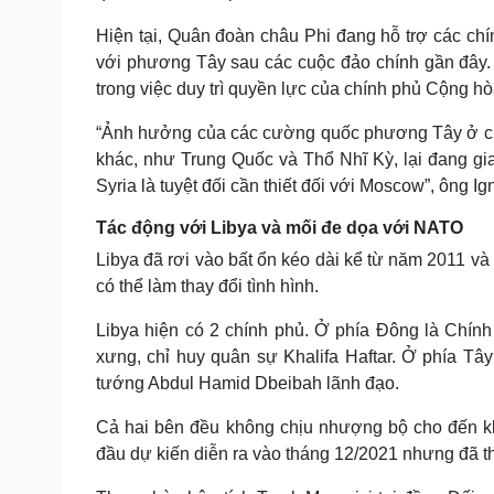
Hiện tại, Quân đoàn châu Phi đang hỗ trợ các chín
với phương Tây sau các cuộc đảo chính gần đây. 
trong việc duy trì quyền lực của chính phủ Cộng h
“Ảnh hưởng của các cường quốc phương Tây ở châ
khác, như Trung Quốc và Thổ Nhĩ Kỳ, lại đang gia 
Syria là tuyệt đối cần thiết đối với Moscow”, ông I
Tác động với Libya và mối đe dọa với NATO
Libya đã rơi vào bất ổn kéo dài kể từ năm 2011 và 
có thể làm thay đổi tình hình.
Libya hiện có 2 chính phủ. Ở phía Đông là Chín
xưng, chỉ huy quân sự Khalifa Haftar. Ở phía Tâ
tướng Abdul Hamid Dbeibah lãnh đạo.
Cả hai bên đều không chịu nhượng bộ cho đến kh
đầu dự kiến diễn ra vào tháng 12/2021 nhưng đã th