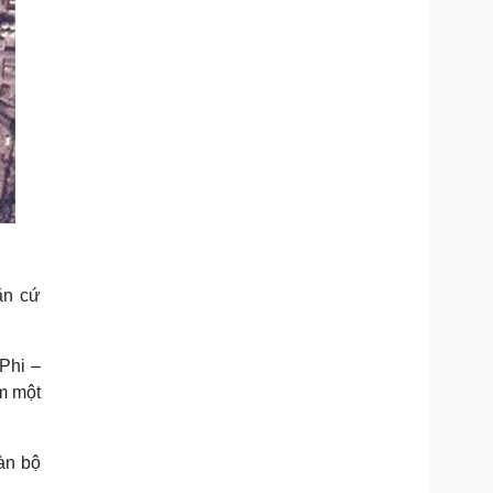
ăn cứ
Phi –
ếm một
àn bộ