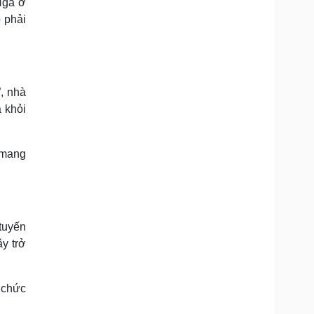
Nga ở
 phải
, nhà
 khỏi
 mang
 tuyến
y trở
 chức