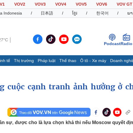
V1
VOV2
VOV3
VOV4
VOV5
VOV6
VOV GT
a Indonesia
/
日本語
/
ខ្មែរ
/
한국어
/
ພາ
27°C
Podcast
Radio
inh tế
Thị trường
Pháp luật
Thể thao
Ô tô - Xe máy
Doanh nghi
Thế giới
Multimedia
K
Quan sát
Video
B
g cuộc cạnh tranh ảnh hưởng ở c
Cuộc sống đó đây
Ảnh
K
Hồ sơ
E-Magazine
Infographic
ân sự, được cho là lựa chọn khả thi nếu Moscow quyết địn
Thể thao
Ô tô - Xe máy
D
Bóng đá
Ô tô
T