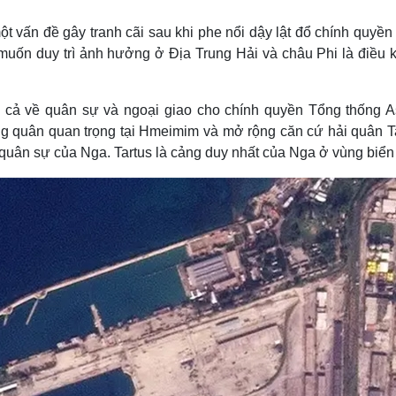
Lịch thi đấu bóng đá
Xe máy
Thế giới thể thao
Tư vấn
t vấn đề gây tranh cãi sau khi phe nổi dậy lật đổ chính quyề
eSports
V
muốn duy trì ảnh hưởng ở Địa Trung Hải và châu Phi là điều 
Hậu trường
Văn hóa
Giải trí
D
rợ cả về quân sự và ngoại giao cho chính quyền Tổng thống A
Sân khấu - Điện ảnh
Nghệ sĩ
ông quân quan trọng tại Hmeimim và mở rộng căn cứ hải quân Ta
Văn học
Thời trang
quân sự của Nga. Tartus là cảng duy nhất của Nga ở vùng biển
Âm nhạc
Sao Việt
c
Di sản