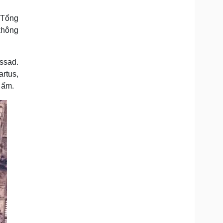
Doanh nghiệp 24h
Tin Công nghệ
Doanh nhân
Trải nghiệm
n Tổng
ì cộng đồng
Chuyển đổi số
không
u lịch
Podcast
ssad.
Tư vấn
Câu chuyện thời sự
rtus,
Săn Tour
Đọc truyện đêm khuya
 ấm.
heck-in
Cửa sổ tình yêu
Kể chuyện cho bé
Hạt giống tâm hồn