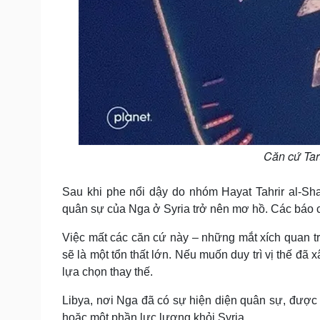
Căn cứ Tar
Sau khi phe nổi dậy do nhóm Hayat Tahrir al-Sh
quân sự của Nga ở Syria trở nên mơ hồ. Các báo c
Việc mất các căn cứ này – những mắt xích quan t
sẽ là một tổn thất lớn. Nếu muốn duy trì vị thế đ
lựa chọn thay thế.
Libya, nơi Nga đã có sự hiện diện quân sự, được 
hoặc một phần lực lượng khỏi Syria.