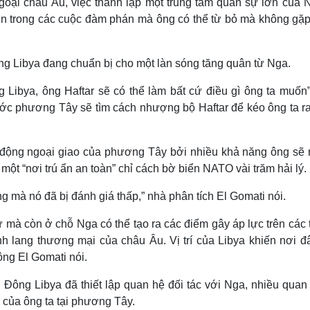
ngoại châu Âu, việc thành lập một trung tâm quân sự lớn của 
lớn trong các cuộc đàm phán mà ông có thể từ bỏ mà không gặp
ông Libya đang chuẩn bị cho một làn sóng tăng quân từ Nga.
Libya, ông Haftar sẽ có thể làm bất cứ điều gì ông ta muốn”
nước phương Tây sẽ tìm cách nhượng bộ Haftar để kéo ông ta ra
ận động ngoại giao của phương Tây bởi nhiều khả năng ông sẽ
một “nơi trú ẩn an toàn” chỉ cách bờ biển NATO vài trăm hải lý.
g mà nó đã bị đánh giá thấp,” nhà phân tích El Gomati nói.
 mà còn ở chỗ Nga có thể tạo ra các điểm gây áp lực trên các
 lang thương mại của châu Âu. Vị trí của Libya khiến nơi đâ
ông El Gomati nói.
Đông Libya đã thiết lập quan hệ đối tác với Nga, nhiều quan
 của ông ta tại phương Tây.