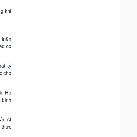
g khi
 triển
eq có
bất kỳ
c cho
k. Họ
 bình
ân Al
 thức