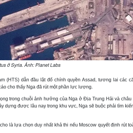
tus ở Syria. Ảnh: Planet Labs
am (HTS) dẫn đầu lật đổ chính quyền Assad, tương lai các c
áo cho thấy Nga đã rút một phần lực lượng.
rọng trong chuỗi ảnh hưởng của Nga ở Địa Trung Hải và châu 
ã xây dựng được lâu nay trong khu vực, Nga sẽ buộc phải tìm ki
cho là lựa chọn duy nhất khả thi nếu Moscow quyết định rút to