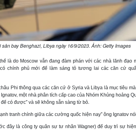
ại sân bay Benghazi, Libya ngày 16/9/2023. Ảnh: Getty Images
 thể là do Moscow vẫn đang đàm phán với các nhà lãnh đạo 
 có chính phủ mới để làm sáng tỏ tương lai các căn cứ qu
châu Phi thông qua các căn cứ ở Syria và Libya là mục tiêu m
 Ignatov, một nhà phân tích cấp cao của Nhóm Khủng hoảng Qu
u để có được” và sẽ không sẵn sàng từ bỏ.
ạnh tranh chính giữa các cường quốc hiện nay” ông Ignatov nói
c đây là công ty quân sự tư nhân Wagner) để duy trì sự hiện