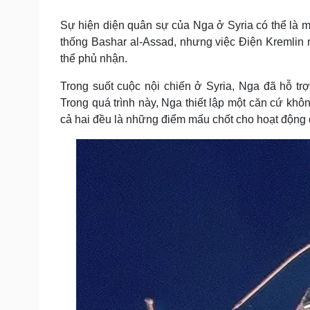
Tin nóng
Việt Nam
Tư vấn luật
Phân tích
Sự hiện diện quân sự của Nga ở Syria có thể là mộ
thống Bashar al-Assad, nhưng việc Điện Kremlin 
thể phủ nhận.
Sức khỏe
Đời sống
Trong suốt cuộc nội chiến ở Syria, Nga đã hỗ t
Dinh dưỡng - món ngon
Nhà đẹp
Trong quá trình này, Nga thiết lập một căn cứ kh
Cây thuốc
Blog
cả hai đều là những điểm mấu chốt cho hoạt động 
Sản phụ khoa
Tình yêu - Gia đình
Nhi khoa
Nam khoa
Làm đẹp - giảm cân
Phòng mạch online
Ăn sạch sống khỏe
Cải chính