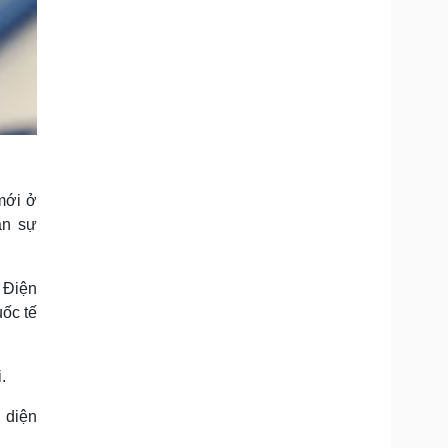
mới ở
ân sự
à Điện
ốc tế
.
 diện