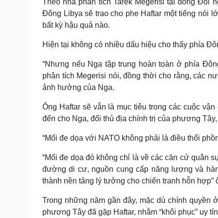
Theo nhà phân tích Tarek Megerisi tại đồng Đối 
Đông Libya sẽ trao cho phe Haftar một tiếng nói 
bất kỳ hậu quả nào.
Hiện tại không có nhiều dấu hiệu cho thấy phía Đ
“Nhưng nếu Nga tập trung hoàn toàn ở phía Đông 
phân tích Megerisi nói, đồng thời cho rằng, các 
ảnh hưởng của Nga.
Ông Haftar sẽ vẫn là mục tiêu trong các cuộc v
đến cho Nga, đối thủ địa chính trị của phương Tây, 
“Mối đe dọa với NATO không phải là điều thổi phồn
“Mối đe dọa đó không chỉ là về các căn cứ quân sự
đường di cư, nguồn cung cấp năng lượng và hành
thành nền tảng lý tưởng cho chiến tranh hỗn hợp” 
Trong những năm gần đây, mặc dù chính quyền ở 
phương Tây đã gặp Haftar, nhằm “khôi phục” uy tín