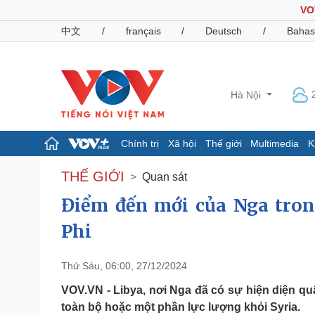
VO
中文
/
français
/
Deutsch
/
Bahas
Hà Nội
Chính trị
Xã hội
Thế giới
Multimedia
K
Chính trị
Xã hội
THẾ GIỚI
Quan sát
Đảng
Tin 24h
Điểm đến mới của Nga tron
Tổ chức nhân sự
Dự báo thời tiết
Quốc hội
Giáo dục
Phi
Nhận diện sự thật
Dấu ấn VOV
Việc làm
Biển đảo
Thứ Sáu, 06:00, 27/12/2024
Pháp luật
VOV.VN - Libya, nơi Nga đã có sự hiện diện qu
Quân sự - Quốc phòng
toàn bộ hoặc một phần lực lượng khỏi Syria.
Vụ án
Vũ khí