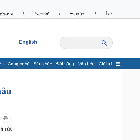
ສາລາວ
/
Русский
/
Español
/
ไทย
English
ệp
Công nghệ
Sức khỏe
Đời sống
Văn hóa
Giải trí
inh tế
Thị trường
ất động sản
Giá vàng
hâu
hởi nghiệp
Tiêu dùng
Tỷ giá
Chứng khoán
Giá cà phê
h rút
oanh nghiệp
Công nghệ
hông tin doanh nghiệp
Sành điệu