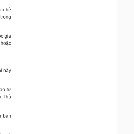
uan hệ
trọng
c gia
a hoặc
hi này
ạo tự
o Thủ
ử ban