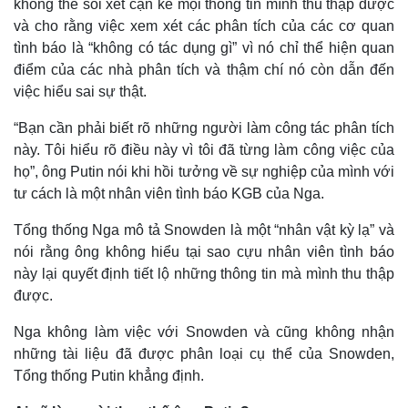
không thể soi xét cặn kẽ mọi thông tin mình thu thập được
Giá cà phê
và cho rằng việc xem xét các phân tích của các cơ quan
tình báo là “không có tác dụng gì” vì nó chỉ thể hiện quan
điểm của các nhà phân tích và thậm chí nó còn dẫn đến
việc hiểu sai sự thật.
“Bạn cần phải biết rõ những người làm công tác phân tích
này. Tôi hiểu rõ điều này vì tôi đã từng làm công việc của
họ”, ông Putin nói khi hồi tưởng về sự nghiệp của mình với
tư cách là một nhân viên tình báo KGB của Nga.
Tổng thống Nga mô tả Snowden là một “nhân vật kỳ lạ” và
nói rằng ông không hiểu tại sao cựu nhân viên tình báo
này lại quyết định tiết lộ những thông tin mà mình thu thập
được.
Nga không làm việc với Snowden và cũng không nhận
những tài liệu đã được phân loại cụ thể của Snowden,
Tổng thống Putin khẳng định.