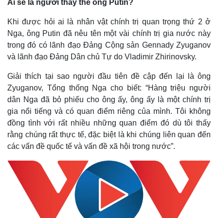
Ai sẽ là người thay thế ông Putin?
Khi được hỏi ai là nhân vật chính trị quan trọng thứ 2 ở
Nga, ông Putin đã nêu tên một vài chính trị gia nước này
trong đó có lãnh đạo Đảng Cộng sản Gennady Zyuganov
và lãnh đạo Đảng Dân chủ Tự do Vladimir Zhirinovsky.
Giải thích tại sao người đầu tiên đề cập đến lại là ông
Zyuganov, Tổng thống Nga cho biết: “Hàng triệu người
dân Nga đã bỏ phiếu cho ông ấy, ông ấy là một chính trị
gia nổi tiếng và có quan điểm riêng của mình. Tôi không
đồng tình với rất nhiều những quan điểm đó dù tôi thấy
rằng chúng rất thực tế, đặc biệt là khi chúng liên quan đến
các vấn đề quốc tế và vấn đề xã hội trong nước”.