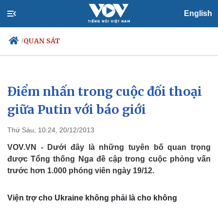
English
QUAN SÁT
/
Điểm nhấn trong cuộc đối thoại
Chính trị
Xã hội
Đảng
Tin 24h
giữa Putin với báo giới
Tổ chức nhân sự
Dự báo thời tiết
Quốc hội
Giáo dục
Thứ Sáu, 10:24, 20/12/2013
Nhận diện sự thật
Dấu ấn VOV
Việc làm
VOV.VN - Dưới đây là những tuyên bố quan trọng
Biển đảo
được Tổng thống Nga đề cập trong cuộc phỏng vấn
trước hơn 1.000 phóng viên ngày 19/12.
Viện trợ cho Ukraine không phải là cho không