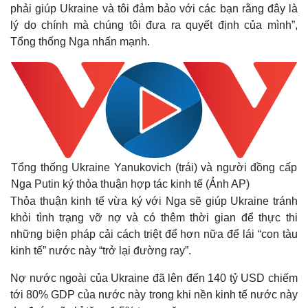
phải giúp Ukraine và tôi đảm bảo với các bạn rằng đây là
lý do chính mà chúng tôi đưa ra quyết định của mình”,
Tổng thống Nga nhấn mạnh.
Tổng thống Ukraine Yanukovich (trái) và người đồng cấp
Nga Putin ký thỏa thuận hợp tác kinh tế (Ảnh AP)
Thỏa thuận kinh tế vừa ký với Nga sẽ giúp Ukraine tránh
khỏi tình trạng vỡ nợ và có thêm thời gian để thực thi
những biện pháp cải cách triệt để hơn nữa để lái “con tàu
kinh tế” nước này “trở lại đường ray”.
Nợ nước ngoài của Ukraine đã lên đến 140 tỷ USD chiếm
tới 80% GDP của nước này trong khi nền kinh tế nước này