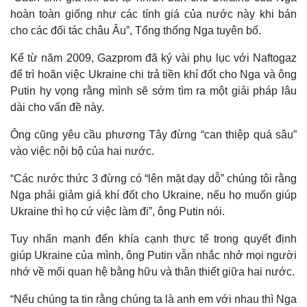
hoàn toàn giống như các tính giá của nước này khi bán
cho các đối tác châu Âu”, Tổng thống Nga tuyên bố.
Kể từ năm 2009, Gazprom đã ký vài phụ lục với Naftogaz
để trì hoãn việc Ukraine chi trả tiền khí đốt cho Nga và ông
Putin hy vọng rằng mình sẽ sớm tìm ra một giải pháp lâu
dài cho vấn đề này.
Ông cũng yêu cầu phương Tây đừng “can thiệp quá sâu”
vào việc nội bộ của hai nước.
“Các nước thức 3 đừng có “lên mặt dạy dỗ” chúng tôi rằng
Nga phải giảm giá khí đốt cho Ukraine, nếu họ muốn giúp
Thế giới
Multimedia
Ukraine thì họ cứ việc làm đi”, ông Putin nói.
Quan sát
Video
Cuộc sống đó đây
Ảnh
Tuy nhấn mạnh đến khía cạnh thực tế trong quyết định
Hồ sơ
E-Magazine
giúp Ukraine của mình, ông Putin vẫn nhắc nhở mọi người
Infographic
nhớ về mối quan hệ bằng hữu và thân thiết giữa hai nước.
“Nếu chúng ta tin rằng chúng ta là anh em với nhau thì Nga