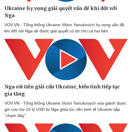
Ukraine hy vọng giải quyết vấn đề khí đốt với
Nga
VOV.VN - Tổng thống Ukraine Viktor Yanukovich hy vọng vấn đề
khí đốt với Nga sẽ được giải quyết có lợi cho cả hai bên.
Nga rót tiền giải cứu Ukraine, biểu tình tiếp tục
Văn hóa
Giải trí
gia tăng
Sân khấu - Điện ảnh
Nghệ sĩ
Văn học
Thời trang
VOV.VN - Tổng thống Ukraine Victor Yanukovych vừa giành được
Âm nhạc
Sao Việt
gói cứu trợ 15 tỷ USD từ Nga giữa lúc nền kinh tế Ukraine sắp
Di sản
“chạm đáy”.