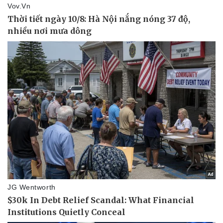
Doanh nghiệp
Công nghệ
Thông tin doanh nghiệp
Sành điệu
Doanh nghiệp 24h
Tin Công nghệ
Doanh nhân
Trải nghiệm
Vì cộng đồng
Chuyển đổi số