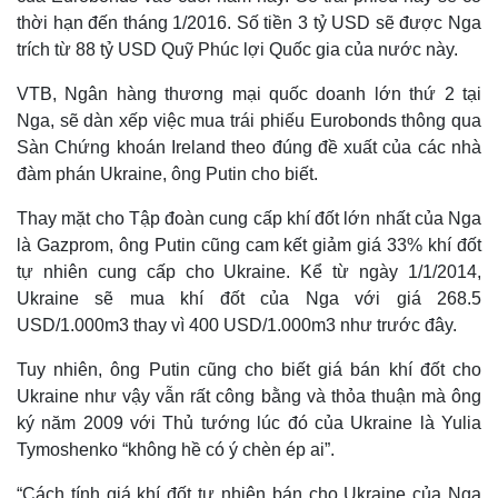
thời hạn đến tháng 1/2016. Số tiền 3 tỷ USD sẽ được Nga
trích từ 88 tỷ USD Quỹ Phúc lợi Quốc gia của nước này.
VTB, Ngân hàng thương mại quốc doanh lớn thứ 2 tại
Nga, sẽ dàn xếp việc mua trái phiếu Eurobonds thông qua
Sàn Chứng khoán Ireland theo đúng đề xuất của các nhà
đàm phán Ukraine, ông Putin cho biết.
Thay mặt cho Tập đoàn cung cấp khí đốt lớn nhất của Nga
là Gazprom, ông Putin cũng cam kết giảm giá 33% khí đốt
tự nhiên cung cấp cho Ukraine. Kể từ ngày 1/1/2014,
Ukraine sẽ mua khí đốt của Nga với giá 268.5
USD/1.000m3 thay vì 400 USD/1.000m3 như trước đây.
Tuy nhiên, ông Putin cũng cho biết giá bán khí đốt cho
Ukraine như vậy vẫn rất công bằng và thỏa thuận mà ông
ký năm 2009 với Thủ tướng lúc đó của Ukraine là Yulia
Tymoshenko “không hề có ý chèn ép ai”.
“Cách tính giá khí đốt tự nhiên bán cho Ukraine của Nga