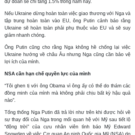
dự đoán sẽ chỉ tăng 1.5% trong năm nay.
Nếu Ukraine dừng hoàn toàn việc giao thương với Nga và
tập trung hoàn toàn vào EU, ông Putin cảnh báo rằng
Ukraine sẽ hoàn toàn phải phụ thuộc vào EU và sẽ suy
giảm nhanh chóng.
Ông Putin cũng cho rằng Nga không hề chống lại việc
Ukraine hướng về châu Âu nhưng Nga cũng cần bảo vệ
lợi ích của mình.
NSA cần hạn chế quyền lực của mình
“Tôi ghen tị với ông Obama vì ông ấy có thể do thám các
đồng minh của mình mà không phải chịu bất kỳ hậu quả
nào”.
Tổng thống Nga Putin đã trả lời như trên khi được hỏi về
sự thay đổi của Nga trong mối quan hệ với Mỹ sau tiết lộ
“động trời” của cựu nhân viên tình báo Mỹ Edward
Snowden về việc Cơ quan An ninh Quốc gia Mỹ (NSA) do