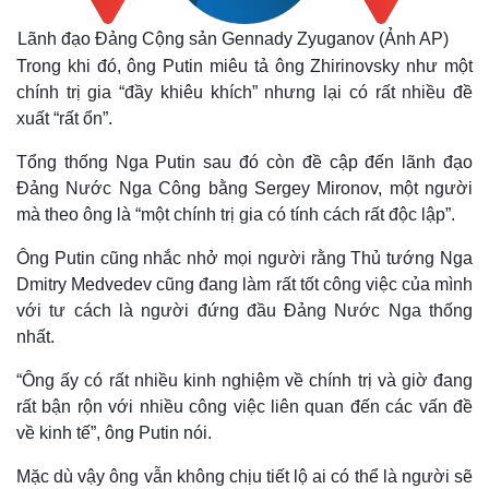
Lãnh đạo Đảng Cộng sản Gennady Zyuganov (Ảnh AP)
Trong khi đó, ông Putin miêu tả ông Zhirinovsky như một
chính trị gia “đầy khiêu khích” nhưng lại có rất nhiều đề
xuất “rất ổn”.
Tổng thống Nga Putin sau đó còn đề cập đến lãnh đạo
Đảng Nước Nga Công bằng Sergey Mironov, một người
mà theo ông là “một chính trị gia có tính cách rất độc lập”.
Ông Putin cũng nhắc nhở mọi người rằng Thủ tướng Nga
Dmitry Medvedev cũng đang làm rất tốt công việc của mình
với tư cách là người đứng đầu Đảng Nước Nga thống
nhất.
“Ông ấy có rất nhiều kinh nghiệm về chính trị và giờ đang
rất bận rộn với nhiều công việc liên quan đến các vấn đề
về kinh tế”, ông Putin nói.
Pháp luật
Quân sự - Quốc phòng
Mặc dù vậy ông vẫn không chịu tiết lộ ai có thể là người sẽ