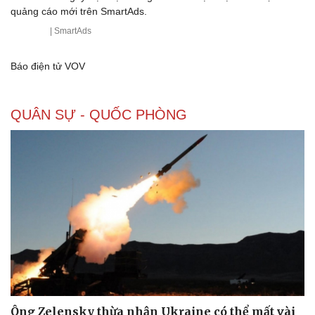
quảng cáo mới trên SmartAds.
| SmartAds
Báo điện tử VOV
QUÂN SỰ - QUỐC PHÒNG
Du lịch
Podcast
Tư vấn
Câu chuyện thời sự
Săn Tour
Đọc truyện đêm khuya
check-in
Cửa sổ tình yêu
Ông Zelensky thừa nhận Ukraine có thể mất vài
Kể chuyện cho bé