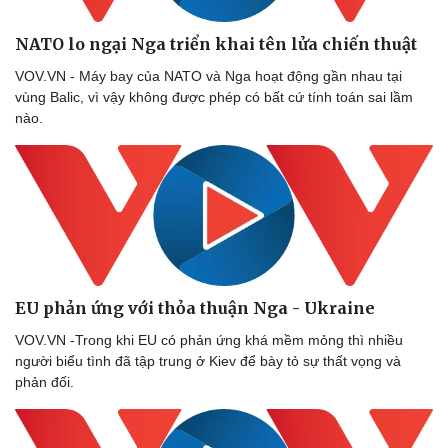
NATO lo ngại Nga triển khai tên lửa chiến thuật
VOV.VN - Máy bay của NATO và Nga hoạt động gần nhau tại
vùng Balic, vì vậy không được phép có bất cứ tính toán sai lầm
nào.
Sức khỏe
Đời sống
Dinh dưỡng - món ngon
Nhà đẹp
Cây thuốc
Blog
Sản phụ khoa
Tình yêu - Gia đình
Nhi khoa
Nam khoa
Làm đẹp - giảm cân
Phòng mạch online
EU phản ứng với thỏa thuận Nga - Ukraine
Ăn sạch sống khỏe
VOV.VN -Trong khi EU có phản ứng khá mềm mỏng thì nhiều
người biểu tình đã tập trung ở Kiev để bày tỏ sự thất vọng và
phản đối.