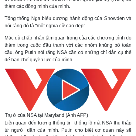
thám các đồng minh của mình.
Tổng thống Nga biểu dương hành động của Snowden và
nói rằng đó là “một nghĩa cử cao đẹp”.
Mặc dù chấp nhận tầm quan trọng của các chương trình do
thám trong cuộc đấu tranh với các nhóm khủng bố toàn
cầu, ông Putin nói rằng NSA cần có những chỉ dẫn cụ thể
để hạn chế quyền lực của mình.
Kinh tế
Thị trường
Bất động sản
Giá vàng
Trụ ở của NSA tại Maryland (Ảnh AFP)
Khởi nghiệp
Tiêu dùng
Liên quan đến lượng thông tin khổng lồ mà NSA thu thập
Tỷ giá
từ người dân của mình, Putin cho biết cơ quan này sẽ
Chứng khoán