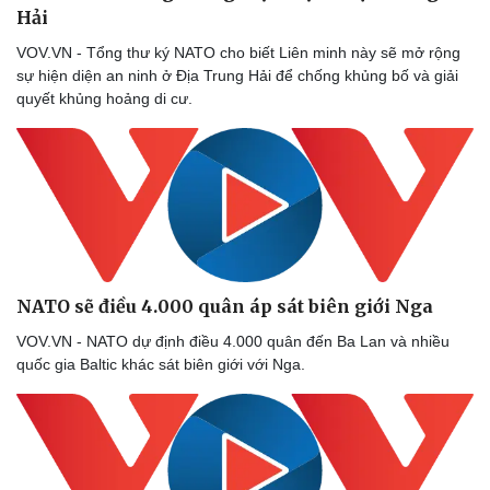
Nhi khoa
Hải
Nam khoa
VOV.VN - Tổng thư ký NATO cho biết Liên minh này sẽ mở rộng
Làm đẹp - giảm cân
sự hiện diện an ninh ở Địa Trung Hải để chống khủng bố và giải
Phòng mạch online
quyết khủng hoảng di cư.
Ăn sạch sống khỏe
NATO sẽ điều 4.000 quân áp sát biên giới Nga
VOV.VN - NATO dự định điều 4.000 quân đến Ba Lan và nhiều
quốc gia Baltic khác sát biên giới với Nga.