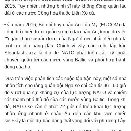
2015. Tuy nhiên, những binh sĩ này không đóng quân lâu
dài ở các nước Cộng hòa thuộc Liên Xô cũ.
Đầu năm 2016, Bộ chỉ huy châu Âu của Mỹ (EUCOM) đã
công bố chiến lược quân sự mới tại châu Âu, trong đó việc
""ngăn chặn sự xâm lược của Nga" được nhắc đến như là
một ưu tiên hàng đầu. Chính vì vậy, các cuộc tập trận
Steadfast Jazz là dịp để NATO phát triển các kỹ thuật
chuyển quân tới các nước vùng Baltic và phối hợp hành
động của họ.
Dựa trên việc phân tích các cuộc tập trận này, một số nhà
phân tích cho rằng quân đội Nga sẽ chỉ cần từ 36 - 60 giờ
để vượt qua sự kháng cự của lực lượng NATO và chiếm
các thành phố thủ đô của các nước vùng Baltic, Trong khi
đó, NATO sẽ cần ít nhất 72 giờ để triển khai lực lượng
phản ứng nhanh ở châu Âu đến các khu vực chiến
sự. Đây là một dự báo đáng thất vọng đối với phương Tây.