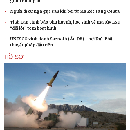
giam khủng bố
Người di cư ngã gục sau khi bơi từ Ma Rốc sang Ceuta
Thái Lan cảnh báo phụ huynh, học sinh về ma túy LSD
“đội lốt” tem hoạt hình
UNESCO vinh danh Sarnath (Ấn Độ) - nơi Đức Phật
thuyết pháp đầu tiên
HỒ SƠ