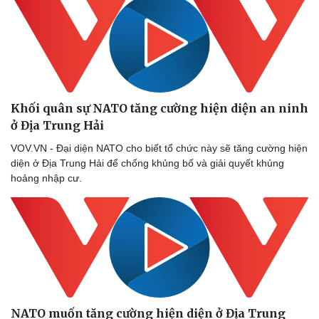
Khối quân sự NATO tăng cường hiện diện an ninh
ở Địa Trung Hải
VOV.VN - Đại diện NATO cho biết tổ chức này sẽ tăng cường hiện
diện ở Địa Trung Hải để chống khủng bố và giải quyết khủng
hoảng nhập cư.
Sức khỏe
Đời sống
Dinh dưỡng - món ngon
Nhà đẹp
Cây thuốc
Blog
NATO muốn tăng cường hiện diện ở Địa Trung
Sản phụ khoa
Tình yêu - Gia đình