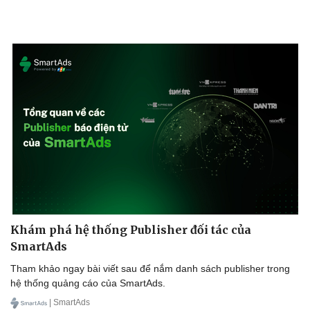
Văn hóa
Giải trí
Khám phá hệ thống Publisher đối tác của
Sân khấu - Điện ảnh
Nghệ sĩ
SmartAds
Văn học
Thời trang
Tham khảo ngay bài viết sau để nắm danh sách publisher trong
Âm nhạc
Sao Việt
hệ thống quảng cáo của SmartAds.
Di sản
| SmartAds