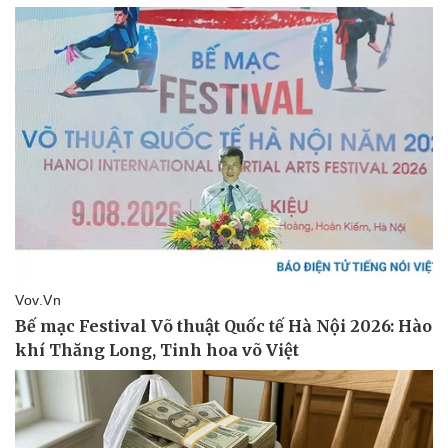
Thể thao
Ô tô - Xe máy
Bóng đá
Ô tô
Lịch thi đấu bóng đá
Xe máy
Thế giới thể thao
Tư vấn
eSports
Hậu trường