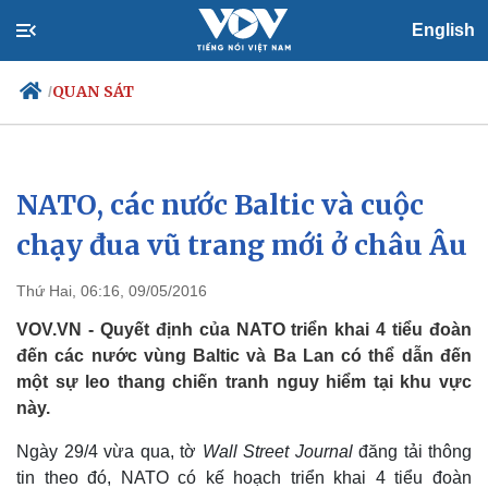
English
QUAN SÁT
/
NATO, các nước Baltic và cuộc
Chính trị
Xã hội
Đảng
Tin 24h
chạy đua vũ trang mới ở châu Âu
Tổ chức nhân sự
Dự báo thời tiết
Quốc hội
Giáo dục
Thứ Hai, 06:16, 09/05/2016
Nhận diện sự thật
Dấu ấn VOV
Việc làm
VOV.VN - Quyết định của NATO triển khai 4 tiểu đoàn
Biển đảo
đến các nước vùng Baltic và Ba Lan có thể dẫn đến
một sự leo thang chiến tranh nguy hiểm tại khu vực
này.
Ngày 29/4 vừa qua, tờ
Wall Street Journal
đăng tải thông
tin theo đó, NATO có kế hoạch triển khai
4 tiểu đoàn