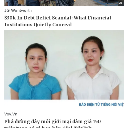
Doanh nghiệp
Công nghệ
Thông tin doanh nghiệp
Sành điệu
Doanh nghiệp 24h
Tin Công nghệ
Doanh nhân
Trải nghiệm
Vì cộng đồng
Chuyển đổi số