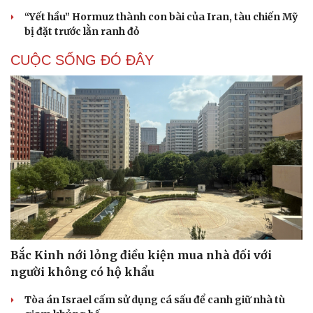
“Yết hầu” Hormuz thành con bài của Iran, tàu chiến Mỹ
bị đặt trước lằn ranh đỏ
CUỘC SỐNG ĐÓ ĐÂY
Cải chính
Bắc Kinh nới lỏng điều kiện mua nhà đối với
người không có hộ khẩu
Tòa án Israel cấm sử dụng cá sấu để canh giữ nhà tù