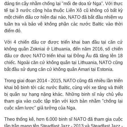
đáng tin cậy nhằm chống lại "mối đe dọa từ Nga". Với thực
Khởi nghiệp
Tiêu dùng
tế tại 3 nước cộng hòa thuộc Liên Xô cũ không có bất kỳ
Tỷ giá
một chiến đấu cơ hiện đại nào, NATO đã bắt đầu nhiệm vụ
Chứng khoán
Giá cà phê
tuần tra và bảo vệ không phận các nước Baltic vào thời
điểm đó.
Với 4 chiến đấu cơ được triển khai ban đầu tại căn cứ
không quân Zokniai ở Lithuania, đến năm 2016, số chiến
đấu cơ được NATO triển khai tại Đông Âu đã tăng lên 18
chiếc. Ngoài căn cứ không quân tại Lithuania, NATO cũng
bắt đầu sử dụng căn cứ không quân Amari tại Estonia.
Trong giai đoạn 2014 - 2015, NATO cũng đã nhiều lần triển
khai bộ binh tới các nước Baltic, cùng với xe tăng và thiết
bị quân sự hạng nặng khác. Những binh sĩ này chủ yếu
tham gia vào cuộc tập trận với kịch bản nhằm "chống lại
cuộc xâm lược" giả tưởng của Nga.
Theo thống kê, hơn 6.000 binh sĩ NATO đã tham gia cuộc
tập trận mang tên Steadfast Jazz - 2013 và Steadfast Jazz -