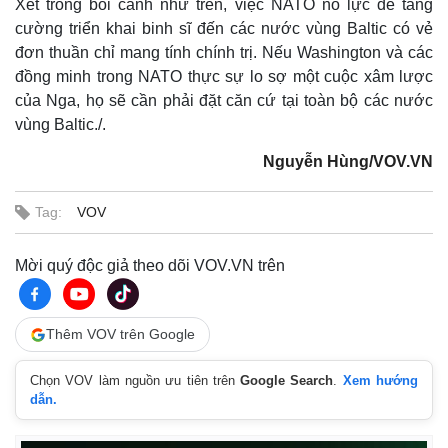
Xét trong bối cảnh như trên, việc NATO nỗ lực để tăng
cường triển khai binh sĩ đến các nước vùng Baltic có vẻ
đơn thuần chỉ mang tính chính trị. Nếu Washington và các
đồng minh trong NATO thực sự lo sợ một cuộc xâm lược
của Nga, họ sẽ cần phải đặt căn cứ tại toàn bộ các nước
vùng Baltic./.
Nguyễn Hùng/VOV.VN
Tag:
VOV
Mời quý độc giả theo dõi VOV.VN trên
Pháp luật
Quân sự - Quốc phòng
Thêm VOV trên Google
Vụ án
Vũ khí
Tin nóng
Việt Nam
Tư vấn luật
Phân tích
Chọn VOV làm nguồn ưu tiên trên
Google Search
.
Xem hướng
dẫn.