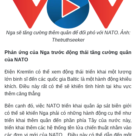
Thế giới
Multimedia
Nga sẽ tăng cường thêm quân để đối phó với NATO.
Ảnh:
Quan sát
Video
Thetruthseeker
Cuộc sống đó đây
Ảnh
Hồ sơ
E-Magazine
Phản ứng của Nga trước động thái tăng cường quân
Infographic
của NATO
Điện Kremlin có thể xem động thái triển khai một lượng
lớn binh sĩ đến các quốc gia Baltic là một hành động khiêu
khích. Điều này rất có thể sẽ khiến tình hình tại khu vực
thêm căng thẳng
Bên cạnh đó, việc NATO triển khai quân áp sát biên giới
có thể sẽ khiến Nga phải có những hành động cụ thể như
triển khai thêm quân đến phần phía Tây của nước này,
triển khai thêm các hệ thống tên lửa chiến thuật nhằm vào
các đơn vị mới của NATO... Điều này có thể dẫn đến một