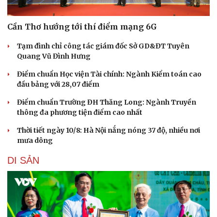
Cần Thơ hướng tới thí điểm mạng 6G
Tạm đình chỉ công tác giám đốc Sở GD&ĐT Tuyên
Quang Vũ Đình Hưng
Điểm chuẩn Học viện Tài chính: Ngành Kiểm toán cao
đầu bảng với 28,07 điểm
Du lịch
Podcast
Điểm chuẩn Trường ĐH Thăng Long: Ngành Truyền
Tư vấn
Câu chuyện thời sự
thông đa phương tiện điểm cao nhất
Săn Tour
Đọc truyện đêm khuya
check-in
Cửa sổ tình yêu
Thời tiết ngày 10/8: Hà Nội nắng nóng 37 độ, nhiều nơi
Kể chuyện cho bé
mưa dông
Hạt giống tâm hồn
DI SẢN