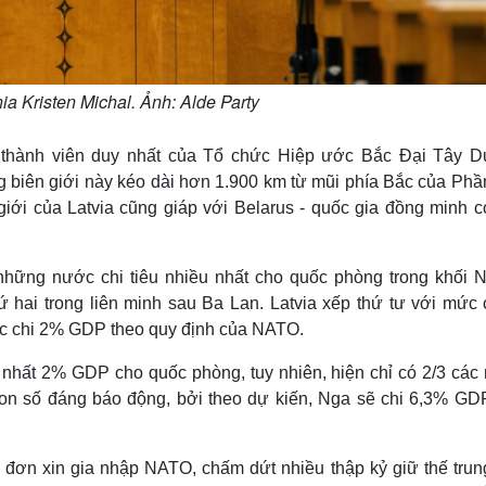
ia Kristen Michal. Ảnh: Alde Party
g thành viên duy nhất của Tổ chức Hiệp ước Bắc Đại Tây 
 biên giới này kéo dài hơn 1.900 km từ mũi phía Bắc của Phầ
iới của Latvia cũng giáp với Belarus - quốc gia đồng minh c
những nước chi tiêu nhiều nhất cho quốc phòng trong khối 
hai trong liên minh sau Ba Lan. Latvia xếp thứ tư với mức c
c chi 2% GDP theo quy định của NATO.
t nhất 2% GDP cho quốc phòng, tuy nhiên, hiện chỉ có 2/3 các
con số đáng báo động, bởi theo dự kiến, Nga ​​sẽ chi 6,3% GD
đơn xin gia nhập NATO, chấm dứt nhiều thập kỷ giữ thế trung