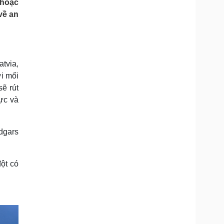
 hoặc
Doanh nghiệp 24h
Tin Công nghệ
về an
Doanh nhân
Trải nghiệm
ì cộng đồng
Chuyển đổi số
u lịch
Podcast
tvia,
Tư vấn
Câu chuyện thời sự
ới mối
Săn Tour
Đọc truyện đêm khuya
ẽ rút
heck-in
Cửa sổ tình yêu
Kể chuyện cho bé
vực và
Hạt giống tâm hồn
dgars
ột có