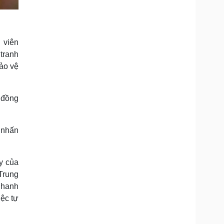
 viên
tranh
bảo vệ
 đồng
 nhấn
y của
Trung
nhanh
ệc tự