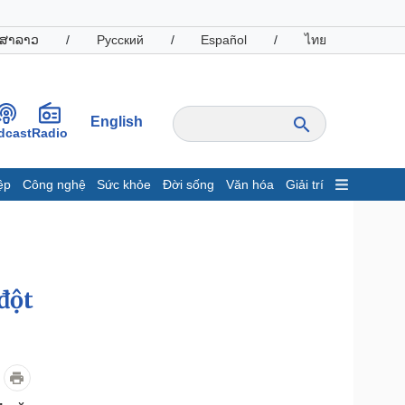
ສາລາວ
/
Русский
/
Español
/
ไทย
English
dcast
Radio
ệp
Công nghệ
Sức khỏe
Đời sống
Văn hóa
Giải trí
inh tế
Thị trường
ất động sản
Giá vàng
hởi nghiệp
Tiêu dùng
Tỷ giá
đột
Chứng khoán
Giá cà phê
oanh nghiệp
Công nghệ
hông tin doanh nghiệp
Sành điệu