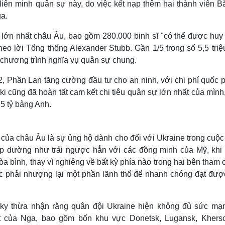
iên minh quân sự này, do việc kết nạp thêm hai thành viên B
a.
 lớn nhất châu Âu, bao gồm 280.000 binh sĩ "có thể được huy
 theo lời Tổng thống Alexander Stubb. Gần 1/5 trong số 5,5 tri
chương trình nghĩa vụ quân sự chung.
, Phần Lan tăng cường đầu tư cho an ninh, với chi phí quốc 
i cũng đã hoàn tất cam kết chi tiêu quân sự lớn nhất của mình
,5 tỷ bảng Anh.
 của châu Âu là sự ủng hộ dành cho đối với Ukraine trong cuộc
mp dường như trái ngược hẳn với các đồng minh của Mỹ, khi
a bình, thay vì nghiêng về bất kỳ phía nào trong hai bên tham 
ộc phải nhượng lại một phần lãnh thổ để nhanh chóng đạt đượ
sky thừa nhận rằng quân đội Ukraine hiện không đủ sức mạ
át của Nga, bao gồm bốn khu vực Donetsk, Lugansk, Khers