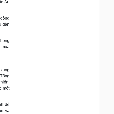
ắc Âu
 động
ệu dân
phòng
, mua
 xung
 Tổng
chiến.
c một
nh để
on và