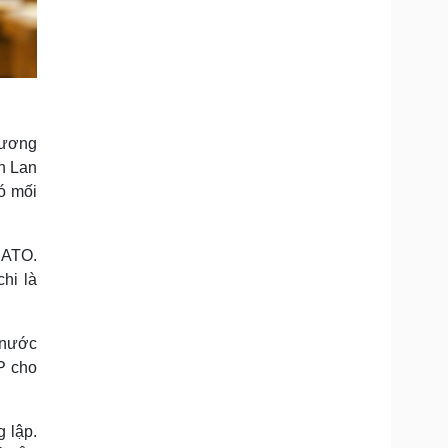
Dương
n Lan
ó mối
NATO.
hi là
 nước
P cho
 lập.