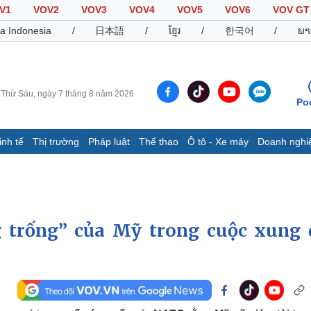
V1
VOV2
VOV3
VOV4
VOV5
VOV6
VOV GT
a Indonesia
/
日本語
/
ខ្មែរ
/
한국어
/
ພາ
Thứ Sáu, ngày 7 tháng 8 năm 2026
Po
inh tế
Thị trường
Pháp luật
Thể thao
Ô tô - Xe máy
Doanh nghi
Thế giới
Multimedia
K
Quan sát
Video
B
Cuộc sống đó đây
Ảnh
K
Hồ sơ
E-Magazine
 trống” của Mỹ trong cuộc xung 
Infographic
Thể thao
Ô tô - Xe máy
D
Bóng đá
Ô tô
T