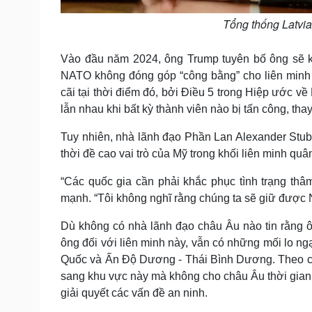
Tổng thống Latvi
Vào đầu năm 2024, ông Trump tuyên bố ông sẽ kh
NATO không đóng góp “công bằng” cho liên minh 
cãi tại thời điểm đó, bởi Điều 5 trong Hiệp ước v
lẫn nhau khi bất kỳ thành viên nào bị tấn công, thay
Tuy nhiên, nhà lãnh đạo Phần Lan Alexander Stubb
thời đề cao vai trò của Mỹ trong khối liên minh qu
“Các quốc gia cần phải khắc phục tình trạng th
mạnh. “Tôi không nghĩ rằng chúng ta sẽ giữ được
Dù không có nhà lãnh đạo châu Âu nào tin rằng ô
ông đối với liên minh này, vẫn có những mối lo n
Quốc và Ấn Độ Dương - Thái Bình Dương. Theo cá
sang khu vực này mà không cho châu Âu thời gian 
giải quyết các vấn đề an ninh.