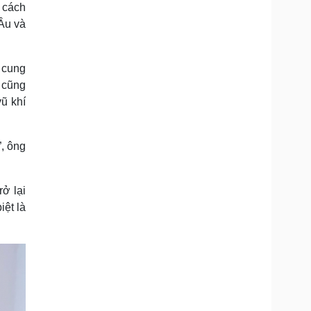
 cách
Âu và
 cung
 cũng
ũ khí
”, ông
ở lại
iệt là