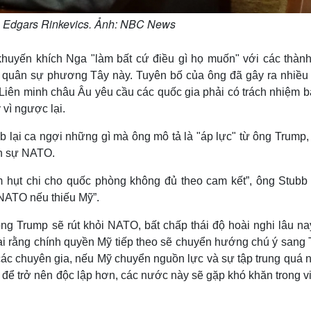
a Edgars Rinkevics. Ảnh: NBC News
uyến khích Nga "làm bất cứ điều gì họ muốn" với các thành
quân sự phương Tây này. Tuyên bố của ông đã gây ra nhiều 
ề Liên minh châu Âu yêu cầu các quốc gia phải có trách nhiệm 
 vì ngược lại.
 lại ca ngợi những gì mà ông mô tả là "áp lực" từ ông Trump,
ân sự NATO.
âm hụt chi cho quốc phòng không đủ theo cam kết”, ông Stubb
 NATO nếu thiếu Mỹ”.
ng Trump sẽ rút khỏi NATO, bất chấp thái độ hoài nghi lâu na
gại rằng chính quyền Mỹ tiếp theo sẽ chuyển hướng chú ý sang 
c chuyên gia, nếu Mỹ chuyển nguồn lực và sự tập trung quá 
để trở nên độc lập hơn, các nước này sẽ gặp khó khăn trong vi