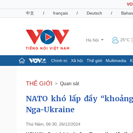
VO
中文
/
français
/
Deutsch
/
Bahas
25°C
Hà Nội
Chính trị
Xã hội
Thế giới
Multimedia
K
Chính trị
Xã hội
Đảng
Tin 24h
THẾ GIỚI
Quan sát
Tổ chức nhân sự
Dự báo thời tiết
Quốc hội
Giáo dục
NATO khó lấp đầy “khoảng
Nhận diện sự thật
Dấu ấn VOV
Việc làm
Nga-Ukraine
Biển đảo
Pháp luật
Quân sự - Quốc phòng
Thứ Năm, 06:30, 26/12/2024
Vụ án
Vũ khí