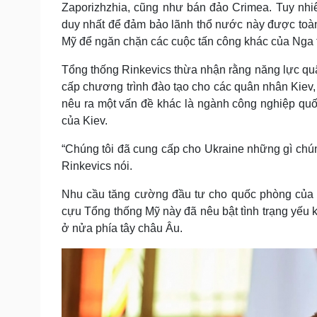
Zaporizhzhia, cũng như bán đảo Crimea. Tuy nhiê
duy nhất để đảm bảo lãnh thổ nước này được toàn
Mỹ để ngăn chặn các cuộc tấn công khác của Nga t
Tổng thống Rinkevics thừa nhận rằng năng lực qu
cấp chương trình đào tạo cho các quân nhân Kiev,
nêu ra một vấn đề khác là ngành công nghiệp quố
của Kiev.
“Chúng tôi đã cung cấp cho Ukraine những gì chúng
Rinkevics nói.
Nhu cầu tăng cường đầu tư cho quốc phòng của c
cựu Tổng thống Mỹ này đã nêu bật tình trạng yếu k
ở nửa phía tây châu Âu.