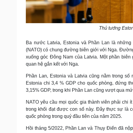
Thủ tướng Eston
Ba nước Latvia, Estonia và Phần Lan là nhữn
(NATO) có chung đường biên giới với Nga. Đường
xuống góc Đông Nam của Latvia. Một phần biên g
quan hệ gắn kết với Nga.
Phần Lan, Estonia và Latvia cũng nằm trong số 
Estonia chi 3,4 % GDP cho quốc phòng, đứng thứ 
3,15% GDP, trong khi Phần Lan cũng vượt qua mứ
NATO yêu cầu mọi quốc gia thành viên phải chi í
trong khối đạt được con số này. Đây thực sự là 
quốc phòng trong quý đầu tiên của năm 2025.
Hồi tháng 5/2022, Phần Lan và Thụy Điển đã nộp 