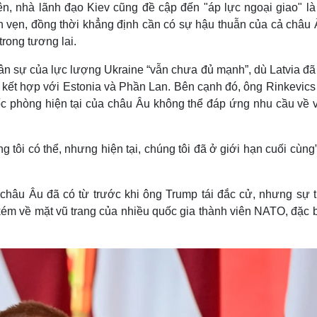
n, nhà lãnh đạo Kiev cũng đề cập đến "áp lực ngoại giao" là
 vẹn, đồng thời khẳng định cần có sự hậu thuẫn của cả châu 
rong tương lai.
ân sự của lực lượng Ukraine “vẫn chưa đủ mạnh”, dù Latvia đã
 kết hợp với Estonia và Phần Lan. Bên cạnh đó, ông Rinkevics
c phòng hiện tại của châu Âu không thể đáp ứng nhu cầu về v
 tôi có thể, nhưng hiện tại, chúng tôi đã ở giới hạn cuối cùng
hâu Âu đã có từ trước khi ông Trump tái đắc cử, nhưng sự tr
ém về mặt vũ trang của nhiều quốc gia thành viên NATO, đặc b