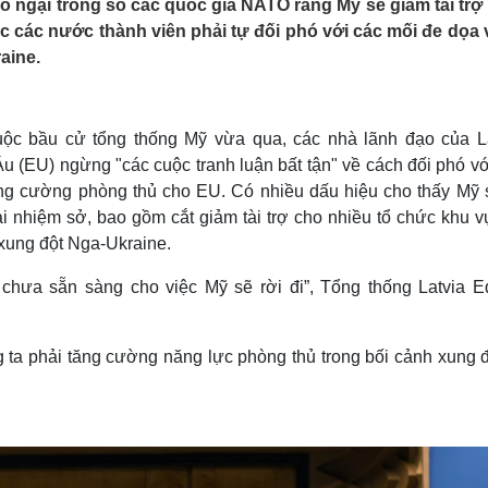
lo ngại trong số các quốc gia NATO rằng Mỹ sẽ giảm tài trợ
Lịch thi đấu bóng đá
Xe máy
uộc các nước thành viên phải tự đối phó với các mối đe dọa 
Thế giới thể thao
Tư vấn
aine.
eSports
V
Hậu trường
Văn hóa
Giải trí
D
ộc bầu cử tổng thống Mỹ vừa qua, các nhà lãnh đạo của La
Sân khấu - Điện ảnh
Nghệ sĩ
u (EU) ngừng "các cuộc tranh luận bất tận" về cách đối phó v
Văn học
Thời trang
ăng cường phòng thủ cho EU. Có nhiều dấu hiệu cho thấy Mỹ s
Âm nhạc
Sao Việt
c
Di sản
lại nhiệm sở, bao gồm cắt giảm tài trợ cho nhiều tổ chức khu 
 xung đột Nga-Ukraine.
n chưa sẵn sàng cho việc Mỹ sẽ rời đi”, Tổng thống Latvia E
g ta phải tăng cường năng lực phòng thủ trong bối cảnh xung đ