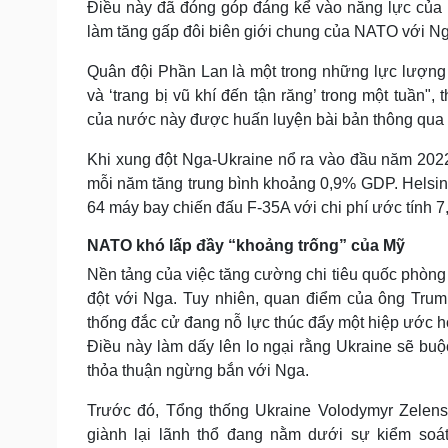
Điều này đã đóng góp đáng kể vào năng lực của l
làm tăng gấp đôi biên giới chung của NATO với Ng
Quân đội Phần Lan là một trong những lực lượng
và ‘trang bị vũ khí đến tận răng’ trong một tuần",
của nước này được huấn luyện bài bản thông qua 
Khi xung đột Nga-Ukraine nổ ra vào đầu năm 2022
mỗi năm tăng trung bình khoảng 0,9% GDP. Helsink
64 máy bay chiến đấu F-35A với chi phí ước tính 7
NATO khó lấp đầy “khoảng trống” của Mỹ
Nền tảng của việc tăng cường chi tiêu quốc phòng
đột với Nga. Tuy nhiên, quan điểm của ông Tru
thống đắc cử đang nỗ lực thúc đẩy một hiệp ước hò
Điều này làm dấy lên lo ngại rằng Ukraine sẽ bu
thỏa thuận ngừng bắn với Nga.
Trước đó, Tổng thống Ukraine Volodymyr Zelen
giành lại lãnh thổ đang nằm dưới sự kiểm so