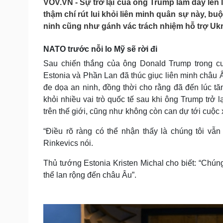
VOV.VN - Sự trở lại của ông Trump làm dấy lên 
Tin nóng
Việt Nam
thậm chí rút lui khỏi liên minh quân sự này, b
Tư vấn luật
Phân tích
ninh cũng như gánh vác trách nhiệm hỗ trợ Ukr
NATO trước nỗi lo Mỹ sẽ rời đi
Sức khỏe
Đời sống
Sau chiến thắng của ông Donald Trump trong cu
Dinh dưỡng - món ngon
Nhà đẹp
Estonia và Phần Lan đã thúc giục liên minh châu Â
Cây thuốc
Blog
đe dọa an ninh, đồng thời cho rằng đã đến lúc t
Sản phụ khoa
Tình yêu - Gia đình
Nhi khoa
khỏi nhiều vai trò quốc tế sau khi ông Trump trở 
Nam khoa
trên thế giới, cũng như không còn can dự tới cuộc
Làm đẹp - giảm cân
Phòng mạch online
“Điều rõ ràng có thể nhận thấy là chúng tôi vẫ
Ăn sạch sống khỏe
Rinkevics nói.
Cải chính
Thủ tướng Estonia Kristen Michal cho biết: “Chún
thể lan rộng đến châu Âu”.