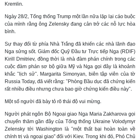
Kremlin.
Ngày 28/2, Tổng thống Trump một lần nữa lặp lại cáo buộc
của mình rằng ông Zelensky đang cản trở các nỗ lực hòa
bình.
Sự thay đổi từ phía Nhà Trắng đã khiến các nhà lãnh đạo
Nga sửng sốt. Giám đốc Quỹ Đầu tư Trực tiếp Nga (RDIF)
Kirill Dmitriev, đồng thời là nhà đàm phán chính trong các
cuộc đàm phán sơ bộ giữa Mỹ và Nga gọi đây là khoảnh
khắc "lịch sử". Margarita Simonyan, biên tập viên của tờ
Russia Today, đã viết rằng: "Phòng Bầu dục đã chứng kiến
rất nhiều điều nhưng chưa bao giờ chứng kiến điều này".
Một số người đã bày tỏ rõ thái độ vui mừng.
Người phát ngôn Bộ Ngoại giao Nga Maria Zakharova gọi
chuyến thăm gần đây của Tổng thống Ukraine Volodymyr
Zelensky tới Washington là "một thất bại hoàn toàn về
chính trị và ngoại giao” đối với Kiev. Trong khi đó, Phó Chủ