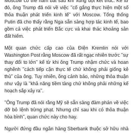
Moscow có thể nắm bắt sau khi xung đột kết thúc. Kể từ
Giá cà phê
đó, ông Trump đã nói về việc "cố gắng thực hiện một số
thỏa thuận phát triển kinh tế" với Moscow. Tổng thống
Putin đã cho thấy rằng Nga sẵn sàng hợp tác kinh tế, bao
gồm cả việc phát triển Bắc cực và khai thác khoáng sản
đất hiếm.
Một quan chức cấp cao của Điện Kremlin nói với
Washington Post rằng Moscow đã rất ngạc nhiên trước "sự
thay đổi to lớn" kể từ khi ông Trump nhậm chức và hoan
nghênh "cách tiếp cận thực tế chứ không phải giống kẻ
thù" của ông. Tuy nhiên, ông cảnh báo, những thỏa thuận
như vậy là "khả năng tiềm tàng chứ không phải những kế
hoạch sắp xảy ra".
"Ông Trump đã nói rằng Mỹ sẽ sẵn sàng đàm phán về việc
dỡ bỏ lệnh trừng phạt. Nhưng chỉ sau khi có thỏa thuận
hòa bình", quan chức này cho hay.
Người đứng đầu ngân hàng Sberbank thuộc sở hữu nhà