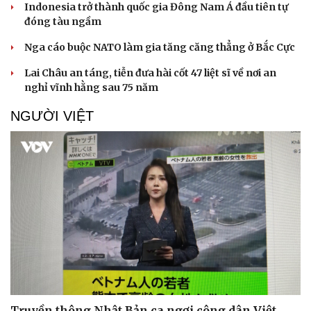
Indonesia trở thành quốc gia Đông Nam Á đầu tiên tự
Hạt giống tâm hồn
đóng tàu ngầm
Nga cáo buộc NATO làm gia tăng căng thẳng ở Bắc Cực
Lai Châu an táng, tiễn đưa hài cốt 47 liệt sĩ về nơi an
nghỉ vĩnh hằng sau 75 năm
NGƯỜI VIỆT
Truyền thông Nhật Bản ca ngợi công dân Việt