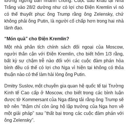
tưởng ngừng bắn nhanh chóng. Cuộc đấu khẩu tại Nhà
Vụ án
Vũ khí
Trắng vào 28/2 dường như có lợi cho Điện Kremlin vì nó
Tin nóng
Việt Nam
Tư vấn luật
Phân tích
có thể thuyết phục ông Trump rằng ông Zelensky, chứ
không phải ông Putin, là người cố chấp hơn trong hai nhà
lãnh đạo.
“Món quà” cho Điện Kremlin?
Một nhà phân tích chính sách đối ngoại của Moscow,
người thân cận với Điện Kremlin, cho biết hôm 1/3 rằng,
bất kỳ sự chậm trễ nào đối với các cuộc đàm phán hòa
bình đều có thể có lợi cho Nga vì hiện tại không có thỏa
thuận nào có thể làm hài lòng ông Putin.
Dmitry Suslov, một chuyên gia quan hệ quốc tế tại Trường
Kinh tế Cao cấp ở Moscow, cho biết trong các bình luận
được tờ Kommersant của Nga đăng tải rằng ông Trump sẽ
trở nên "thậm chí còn ủng hộ lập trường của Nga hơn về
một giải pháp" sau "thất bại trong các cuộc đàm phán với
ông Zelensky".