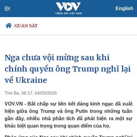
English
QUAN SÁT
/
Nga chưa vội mừng sau khi
Chính trị
Xã hội
Đảng
Tin 24h
chính quyền ông Trump nghĩ lại
Tổ chức nhân sự
Dự báo thời tiết
về Ukraine
Quốc hội
Giáo dục
Nhận diện sự thật
Dấu ấn VOV
Việc làm
Thứ Ba, 06:17, 04/03/2025
Biển đảo
VOV.VN - Bất chấp sự liên kết đáng kinh ngạc đã xuất
hiện giữa ông Trump và ông Putin trong những tuần
gần đây, nhiều nhà phân tích đã phát hiện ra một sự
khác biệt quan trọng trong quan điểm của họ.