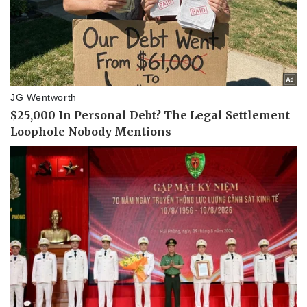
Sức khỏe
Đời sống
Dinh dưỡng - món ngon
Nhà đẹp
Cây thuốc
Blog
Sản phụ khoa
Tình yêu - Gia đình
Nhi khoa
Nam khoa
Làm đẹp - giảm cân
Phòng mạch online
Ăn sạch sống khỏe