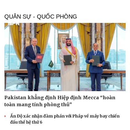
QUÂN SỰ - QUỐC PHÒNG
Pakistan khẳng định Hiệp định Mecca “hoàn
Du lịch
Podcast
toàn mang tính phòng thủ”
Tư vấn
Câu chuyện thời sự
Ấn Độ xác nhận đàm phán với Pháp về máy bay chiến
Săn Tour
Đọc truyện đêm khuya
đấu thế hệ thứ 6
check-in
Cửa sổ tình yêu
Kể chuyện cho bé