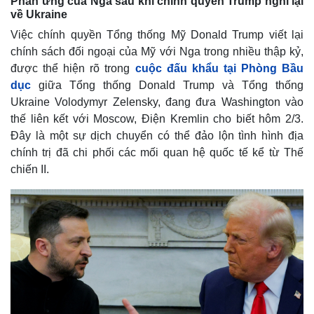
Phản ứng của Nga sau khi chính quyền Trump nghĩ lại
về Ukraine
Việc chính quyền Tổng thống Mỹ Donald Trump viết lại
chính sách đối ngoại của Mỹ với Nga trong nhiều thập kỷ,
được thể hiện rõ trong
cuộc đấu khẩu tại Phòng Bầu
dục
giữa Tổng thống Donald Trump và Tổng thống
Ukraine Volodymyr Zelensky, đang đưa Washington vào
thế liên kết với Moscow, Điện Kremlin cho biết hôm 2/3.
Đây là một sự dịch chuyển có thể đảo lộn tình hình địa
chính trị đã chi phối các mối quan hệ quốc tế kể từ Thế
chiến II.