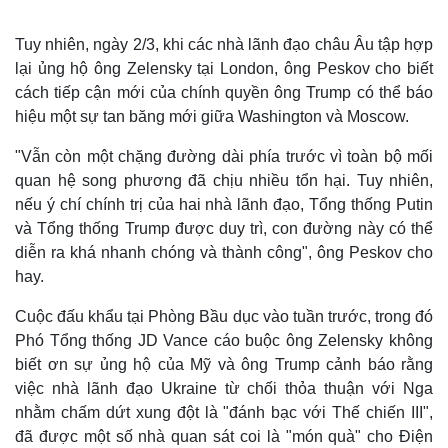
Tuy nhiên, ngày 2/3, khi các nhà lãnh đạo châu Âu tập hợp
lại ủng hộ ông Zelensky tại London, ông Peskov cho biết
cách tiếp cận mới của chính quyền ông Trump có thể báo
hiệu một sự tan băng mới giữa Washington và Moscow.
"Vẫn còn một chặng đường dài phía trước vì toàn bộ mối
quan hệ song phương đã chịu nhiều tổn hại. Tuy nhiên,
nếu ý chí chính trị của hai nhà lãnh đạo, Tổng thống Putin
và Tổng thống Trump được duy trì, con đường này có thể
diễn ra khá nhanh chóng và thành công", ông Peskov cho
hay.
Thế giới
Multimedia
Quan sát
Video
Cuộc đấu khẩu tại Phòng Bầu dục vào tuần trước, trong đó
Cuộc sống đó đây
Ảnh
Phó Tổng thống JD Vance cáo buộc ông Zelensky không
Hồ sơ
E-Magazine
biết ơn sự ủng hộ của Mỹ và ông Trump cảnh báo rằng
Infographic
việc nhà lãnh đạo Ukraine từ chối thỏa thuận với Nga
nhằm chấm dứt xung đột là "đánh bạc với Thế chiến III",
đã được một số nhà quan sát coi là "món quà" cho Điện