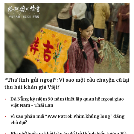
“Thư tình gửi ngoại”: Vì sao một câu chuyện cũ lại
thu hút khán giả Việt?
Đà Nẵng kỷ niệm 50 năm thiết lập quan hệ ngoại giao
Việt Nam - Thái Lan
Vì sao phần mới “PAW Patrol: Phim khủng long” đáng
chờ đợi?
Khi phở bước ra khỏi bàn ăn để trở thành biểu tượng Hà