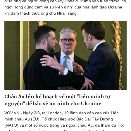
giữa ông và người đồng cấp Mỹ Donald Trump vào tuần trước, ca
ngợi “lòng dũng cảm và sự kiên định” của nhà lãnh đạo Ukraine
khi dám thách thức ông chủ Nhà Trắng.
Văn hóa
Giải trí
Sân khấu - Điện ảnh
Nghệ sĩ
Châu Âu lên kế hoạch về một "liên minh tự
Văn học
Thời trang
nguyện" để bảo vệ an ninh cho Ukraine
Âm nhạc
Sao Việt
Di sản
VOV.VN - Ngày 2/3, tại London, 19 lãnh đạo cấp cao của Liên
minh châu Âu (EU), Tổ chức Hiệp ước Bắc Đại Tây Dương
(NATO) và một số nước trong và ngoài châu Âu, đã tham dự Hội