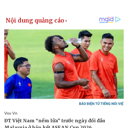
Doanh nghiệp
Công nghệ
Thông tin doanh nghiệp
Sành điệu
Doanh nghiệp 24h
Tin Công nghệ
Doanh nhân
Trải nghiệm
Vì cộng đồng
Chuyển đổi số