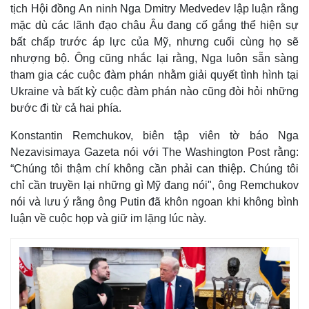
tịch Hội đồng An ninh Nga Dmitry Medvedev lập luận rằng
mặc dù các lãnh đạo châu Âu đang cố gắng thể hiện sự
bất chấp trước áp lực của Mỹ, nhưng cuối cùng họ sẽ
nhượng bộ. Ông cũng nhắc lại rằng, Nga luôn sẵn sàng
tham gia các cuộc đàm phán nhằm giải quyết tình hình tại
Ukraine và bất kỳ cuộc đàm phán nào cũng đòi hỏi những
bước đi từ cả hai phía.
Konstantin Remchukov, biên tập viên tờ báo Nga
Nezavisimaya Gazeta nói với The Washington Post rằng:
“Chúng tôi thậm chí không cần phải can thiệp. Chúng tôi
chỉ cần truyền lại những gì Mỹ đang nói", ông Remchukov
nói và lưu ý rằng ông Putin đã khôn ngoan khi không bình
luận về cuộc họp và giữ im lặng lúc này.