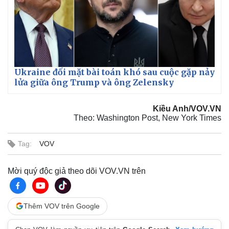
Thể thao
Ô tô - Xe máy
Bóng đá
Ô tô
Lịch thi đấu bóng đá
Xe máy
Thế giới thể thao
Tư vấn
eSports
Hậu trường
Ukraine đối mặt bài toán khó sau cuộc gặp nảy
lửa giữa ông Trump và ông Zelensky
Kiều Anh/VOV.VN
Theo: Washington Post, New York Times
Tag:
VOV
Mời quý độc giả theo dõi VOV.VN trên
Thêm VOV trên Google