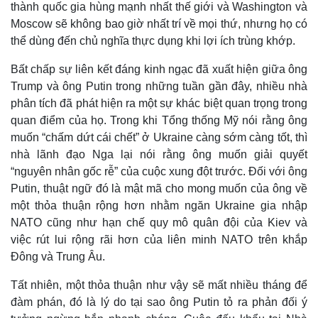
thành quốc gia hùng mạnh nhất thế giới và Washington và
Moscow sẽ không bao giờ nhất trí về mọi thứ, nhưng họ có
thể dùng đến chủ nghĩa thực dụng khi lợi ích trùng khớp.
Bất chấp sự liên kết đáng kinh ngạc đã xuất hiện giữa ông
Trump và ông Putin trong những tuần gần đây, nhiều nhà
phân tích đã phát hiện ra một sự khác biệt quan trọng trong
quan điểm của họ. Trong khi Tổng thống Mỹ nói rằng ông
muốn “chấm dứt cái chết” ở Ukraine càng sớm càng tốt, thì
nhà lãnh đạo Nga lại nói rằng ông muốn giải quyết
“nguyên nhân gốc rễ” của cuộc xung đột trước. Đối với ông
Putin, thuật ngữ đó là mật mã cho mong muốn của ông về
một thỏa thuận rộng hơn nhằm ngăn Ukraine gia nhập
NATO cũng như hạn chế quy mô quân đội của Kiev và
việc rút lui rộng rãi hơn của liên minh NATO trên khắp
Đông và Trung Âu.
Tất nhiên, một thỏa thuận như vậy sẽ mất nhiều tháng để
đàm phán, đó là lý do tại sao ông Putin tỏ ra phản đối ý
Pháp luật
Quân sự - Quốc phòng