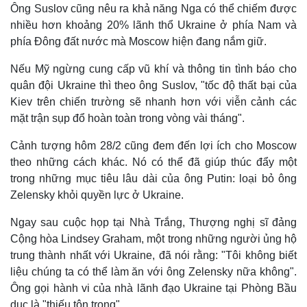
Ông Suslov cũng nêu ra khả năng Nga có thể chiếm được
nhiều hơn khoảng 20% lãnh thổ Ukraine ở phía Nam và
phía Đông đất nước mà Moscow hiện đang nắm giữ.
Nếu Mỹ ngừng cung cấp vũ khí và thông tin tình báo cho
quân đội Ukraine thì theo ông Suslov, "tốc độ thất bại của
Kiev trên chiến trường sẽ nhanh hơn với viễn cảnh các
mặt trận sụp đổ hoàn toàn trong vòng vài tháng".
Cảnh tượng hôm 28/2 cũng đem đến lợi ích cho Moscow
theo những cách khác. Nó có thể đã giúp thúc đẩy một
trong những mục tiêu lâu dài của ông Putin: loại bỏ ông
Zelensky khỏi quyền lực ở Ukraine.
Ngay sau cuộc họp tại Nhà Trắng, Thượng nghị sĩ đảng
Cộng hòa Lindsey Graham, một trong những người ủng hộ
trung thành nhất với Ukraine, đã nói rằng: "Tôi không biết
liệu chúng ta có thể làm ăn với ông Zelensky nữa không".
Ông gọi hành vi của nhà lãnh đạo Ukraine tại Phòng Bầu
dục là "thiếu tôn trọng".