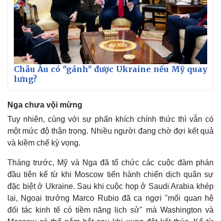
Châu Âu có "gánh" được Ukraine nếu Mỹ quay
lưng?
Nga chưa vội mừng
Tuy nhiên, cùng với sự phấn khích chính thức thì vẫn có
một mức độ thận trọng. Nhiều người đang chờ đợi kết quả
và kiềm chế kỳ vọng.
Tháng trước, Mỹ và Nga đã tổ chức các cuộc đàm phán
Kinh tế
Thị trường
đầu tiên kể từ khi Moscow tiến hành chiến dịch quân sự
Bất động sản
Giá vàng
đặc biệt ở Ukraine. Sau khi cuộc họp ở Saudi Arabia khép
Khởi nghiệp
Tiêu dùng
lại, Ngoại trưởng Marco Rubio đã ca ngợi "mối quan hệ
Tỷ giá
đối tác kinh tế có tiềm năng lịch sử" mà Washington và
Chứng khoán