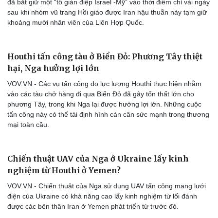
đã bắt giữ một “tổ gián điệp Israel -Mỹ” vào thời điểm chỉ vài ngày
sau khi nhóm vũ trang Hồi giáo được Iran hậu thuẫn này tạm giữ
khoảng mười nhân viên của Liên Hợp Quốc.
Houthi tấn công tàu ở Biển Đỏ: Phương Tây thiệt
hại, Nga hưởng lợi lớn
VOV.VN - Các vụ tấn công do lực lượng Houthi thực hiện nhằm
vào các tàu chở hàng đi qua Biển Đỏ đã gây tổn thất lớn cho
phương Tây, trong khi Nga lại được hưởng lợi lớn. Những cuộc
tấn công này có thể tái định hình cán cân sức mạnh trong thương
mại toàn cầu.
Chiến thuật UAV của Nga ở Ukraine lấy kinh
nghiệm từ Houthi ở Yemen?
VOV.VN - Chiến thuật của Nga sử dụng UAV tấn công mạng lưới
điện của Ukraine có khả năng cao lấy kinh nghiệm từ lối đánh
được các bên thân Iran ở Yemen phát triển từ trước đó.