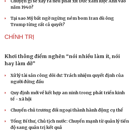
Chuyện gì sẽ xảy ra nếu phát xít Đức xâm lược Anh vào
năm 1940?
Tại sao Mỹ bất ngờ ngừng ném bom Iran dù ông
Trump từng rất cả quyết?
CHÍNH TRỊ
Khơi thông điểm nghẽn “nói nhiều làm ít, nói
hay làm dở”
Xử lý tài sản công dôi dư: Trách nhiệm quyết định của
người đứng đầu
Quy định mới về kết hợp an ninh trong phát triển kinh
tế - xã hội
Chuyển chủ trương đối ngoại thành hành động cụ thể
Tổng Bí thư, Chủ tịch nước: Chuyển mạnh từ quản lý tiến
độ sang quản trị kết quả