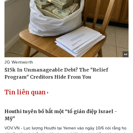
Tin liên quan
Doanh nghiệp
Công nghệ
Thông tin doanh nghiệp
Sành điệu
Houthi tuyên bố bắt một “tổ gián điệp Israel -
Doanh nghiệp 24h
Tin Công nghệ
Mỹ”
Doanh nhân
Trải nghiệm
VOV.VN - Lực lượng Houthi tại Yemen vào ngày 10/6 nói rằng họ
Vì cộng đồng
Chuyển đổi số