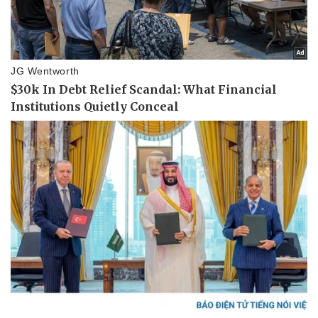
Thể thao
Ô tô - Xe máy
Bóng đá
Ô tô
Lịch thi đấu bóng đá
Xe máy
Thế giới thể thao
Tư vấn
eSports
Hậu trường