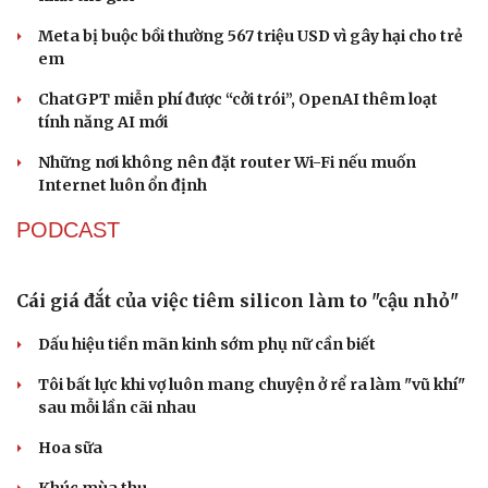
Nhi khoa
Nam khoa
Meta bị buộc bồi thường 567 triệu USD vì gây hại cho trẻ
Làm đẹp - giảm cân
em
Phòng mạch online
Ăn sạch sống khỏe
ChatGPT miễn phí được “cởi trói”, OpenAI thêm loạt
tính năng AI mới
Những nơi không nên đặt router Wi-Fi nếu muốn
Internet luôn ổn định
PODCAST
Cái giá đắt của việc tiêm silicon làm to "cậu nhỏ"
Dấu hiệu tiền mãn kinh sớm phụ nữ cần biết
Tôi bất lực khi vợ luôn mang chuyện ở rể ra làm "vũ khí"
sau mỗi lần cãi nhau
Hoa sữa