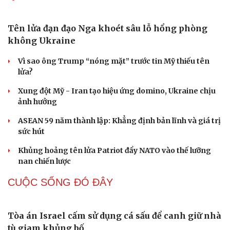
Tên lửa đạn đạo Nga khoét sâu lỗ hổng phòng
không Ukraine
Vì sao ông Trump “nóng mặt” trước tin Mỹ thiếu tên
lửa?
Xung đột Mỹ - Iran tạo hiệu ứng domino, Ukraine chịu
ảnh hưởng
ASEAN 59 năm thành lập: Khẳng định bản lĩnh và giá trị
sức hút
Khủng hoảng tên lửa Patriot đẩy NATO vào thế lưỡng
nan chiến lược
CUỘC SỐNG ĐÓ ĐÂY
Tòa án Israel cấm sử dụng cá sấu để canh giữ nhà
tù giam khủng bố