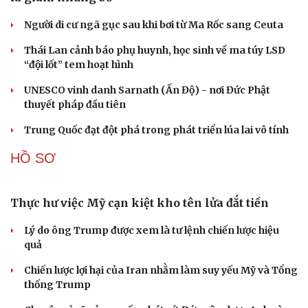
Người di cư ngã gục sau khi bơi từ Ma Rốc sang Ceuta
Du lịch
Podcast
Tư vấn
Câu chuyện thời sự
Thái Lan cảnh báo phụ huynh, học sinh về ma túy LSD
Săn Tour
Đọc truyện đêm khuya
“đội lốt” tem hoạt hình
check-in
Cửa sổ tình yêu
Kể chuyện cho bé
UNESCO vinh danh Sarnath (Ấn Độ) - nơi Đức Phật
Hạt giống tâm hồn
thuyết pháp đầu tiên
Trung Quốc đạt đột phá trong phát triển lúa lai vô tính
HỒ SƠ
Thực hư việc Mỹ cạn kiệt kho tên lửa đắt tiền
Lý do ông Trump được xem là tư lệnh chiến lược hiệu
quả
Chiến lược lợi hại của Iran nhằm làm suy yếu Mỹ và Tổng
thống Trump