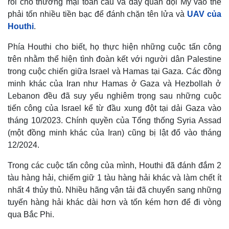
rối cho thương mại toàn cầu và đẩy quân đội Mỹ vào thế
phải tốn nhiều tiền bạc để đánh chặn tên lửa và
UAV của
Houthi
.
Phía Houthi cho biết, họ thực hiện những cuộc tấn công
trên nhằm thể hiện tình đoàn kết với người dân Palestine
trong cuộc chiến giữa Israel và Hamas tại Gaza. Các đồng
minh khác của Iran như Hamas ở Gaza và Hezbollah ở
Lebanon đều đã suy yếu nghiêm trọng sau những cuộc
tiến công của Israel kể từ đầu xung đột tại dải Gaza vào
tháng 10/2023. Chính quyền của Tổng thống Syria Assad
(một đồng minh khác của Iran) cũng bị lật đổ vào tháng
12/2024.
Trong các cuộc tấn công của mình, Houthi đã đánh đắm 2
tàu hàng hải, chiếm giữ 1 tàu hàng hải khác và làm chết ít
nhất 4 thủy thủ. Nhiều hãng vận tải đã chuyển sang những
tuyến hàng hải khác dài hơn và tốn kém hơn để đi vòng
qua Bắc Phi.