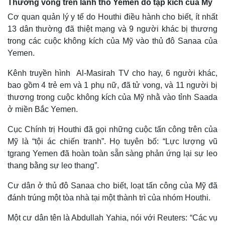
Thương vong trên lãnh thổ Yemen do tập kích của Mỹ
Cơ quan quản lý y tế do Houthi điều hành cho biết, ít nhất
13 dân thường đã thiệt mạng và 9 người khác bị thương
trong các cuộc không kích của Mỹ vào thủ đô Sanaa của
Yemen.
Kênh truyền hình Al-Masirah TV cho hay, 6 người khác,
bao gồm 4 trẻ em và 1 phụ nữ, đã tử vong, và 11 người bị
thương trong cuộc không kích của Mỹ nhằ vào tỉnh Saada
ở miền Bắc Yemen.
Cục Chính trị Houthi đã gọi những cuộc tấn công trên của
Kinh tế
Thị trường
Mỹ là “tội ác chiến tranh”. Họ tuyên bố: “Lực lượng vũ
Bất động sản
Giá vàng
tgrang Yemen đã hoàn toàn sẵn sàng phản ứng lại sự leo
Khởi nghiệp
Tiêu dùng
thang bằng sự leo thang”.
Tỷ giá
Chứng khoán
Cư dân ở thủ đô Sanaa cho biết, loạt tấn công của Mỹ đã
Giá cà phê
đánh trúng một tòa nhà tại một thành trì của nhóm Houthi.
Một cư dân tên là Abdullah Yahia, nói với Reuters: “Các vụ