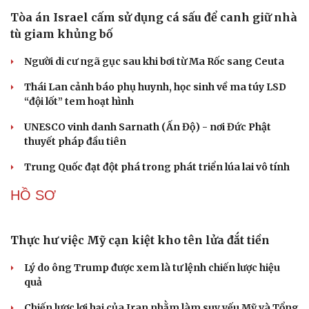
Tòa án Israel cấm sử dụng cá sấu để canh giữ nhà
tù giam khủng bố
Cải chính
Người di cư ngã gục sau khi bơi từ Ma Rốc sang Ceuta
Thái Lan cảnh báo phụ huynh, học sinh về ma túy LSD
“đội lốt” tem hoạt hình
UNESCO vinh danh Sarnath (Ấn Độ) - nơi Đức Phật
thuyết pháp đầu tiên
Trung Quốc đạt đột phá trong phát triển lúa lai vô tính
HỒ SƠ
Thực hư việc Mỹ cạn kiệt kho tên lửa đắt tiền
Lý do ông Trump được xem là tư lệnh chiến lược hiệu
quả
Chiến lược lợi hại của Iran nhằm làm suy yếu Mỹ và Tổng