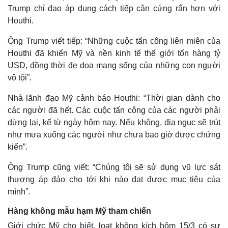
Trump chỉ đạo áp dụng cách tiếp cân cứng rắn hơn với
Houthi.
Ông Trump viết tiếp: “Những cuộc tấn công liên miên của
Houthi đã khiến Mỹ và nền kinh tế thế giới tốn hàng tỷ
USD, đồng thời đe dọa mạng sống của những con người
vô tội”.
Nhà lãnh đạo Mỹ cảnh báo Houthi: “Thời gian dành cho
các người đã hết. Các cuộc tấn công của các người phải
dừng lại, kể từ ngày hôm nay. Nếu không, địa ngục sẽ trút
Thế giới
Multimedia
như mưa xuống các người như chưa bao giờ được chứng
Quan sát
Video
kiến”.
Cuộc sống đó đây
Ảnh
Hồ sơ
E-Magazine
Ông Trump cũng viết: “Chúng tôi sẽ sử dụng vũ lực sát
Infographic
thương áp đảo cho tới khi nào đạt được mục tiêu của
mình”.
Hàng không mẫu hạm Mỹ tham chiến
Giới chức Mỹ cho biết, loạt không kích hôm 15/3 có sự