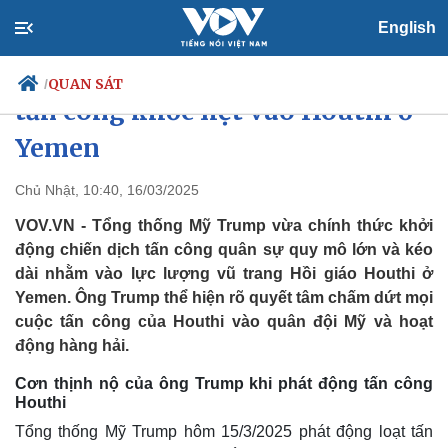
English
Ông Trump khởi động chiến dịch
QUAN SÁT
/
tấn công khốc liệt vào Houthi ở
Yemen
Chính trị
Xã hội
Chủ Nhật, 10:40, 16/03/2025
Đảng
Tin 24h
VOV.VN - Tổng thống Mỹ Trump vừa chính thức khởi
Tổ chức nhân sự
Dự báo thời tiết
động chiến dịch tấn công quân sự quy mô lớn và kéo
Quốc hội
Giáo dục
dài nhằm vào lực lượng vũ trang Hồi giáo Houthi ở
Nhận diện sự thật
Dấu ấn VOV
Yemen. Ông Trump thể hiện rõ quyết tâm chấm dứt mọi
Việc làm
Biển đảo
cuộc tấn công của Houthi vào quân đội Mỹ và hoạt
động hàng hải.
Cơn thịnh nộ của ông Trump khi phát động tấn công
Houthi
Tổng thống Mỹ Trump hôm 15/3/2025 phát động loạt tấn