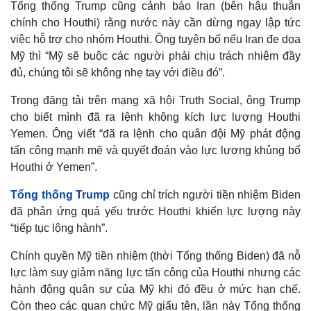
Tổng thống Trump cũng cảnh báo Iran (bên hậu thuẫn
chính cho Houthi) rằng nước này cần dừng ngay lập tức
việc hỗ trợ cho nhóm Houthi. Ông tuyên bố nếu Iran đe dọa
Mỹ thì “Mỹ sẽ buộc các người phải chịu trách nhiệm đầy
đủ, chúng tôi sẽ không nhẹ tay với điều đó”.
Trong đăng tải trên mạng xã hội Truth Social, ông Trump
cho biết mình đã ra lệnh không kích lực lượng Houthi
Yemen. Ông viết “đã ra lệnh cho quân đội Mỹ phát động
tấn công mạnh mẽ và quyết đoán vào lực lượng khủng bố
Houthi ở Yemen”.
Tổng thống Trump
cũng chỉ trích người tiền nhiệm Biden
đã phản ứng quá yếu trước Houthi khiến lực lượng này
“tiếp tục lộng hành”.
Chính quyền Mỹ tiền nhiệm (thời Tổng thống Biden) đã nỗ
lực làm suy giảm năng lực tấn công của Houthi nhưng các
hành động quân sự của Mỹ khi đó đều ở mức hạn chế.
Còn theo các quan chức Mỹ giấu tên, lần này Tổng thống