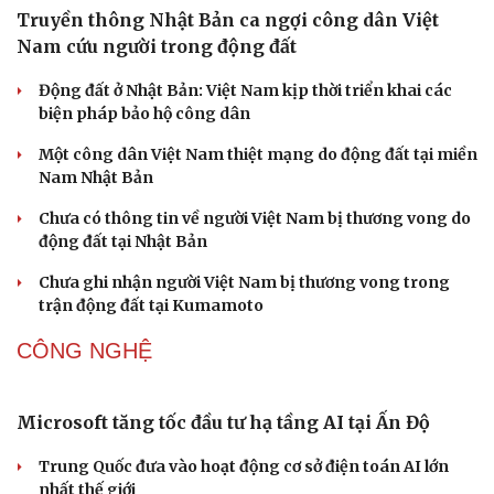
Truyền thông Nhật Bản ca ngợi công dân Việt
Nam cứu người trong động đất
Động đất ở Nhật Bản: Việt Nam kịp thời triển khai các
biện pháp bảo hộ công dân
Một công dân Việt Nam thiệt mạng do động đất tại miền
Nam Nhật Bản
Chưa có thông tin về người Việt Nam bị thương vong do
động đất tại Nhật Bản
Chưa ghi nhận người Việt Nam bị thương vong trong
trận động đất tại Kumamoto
CÔNG NGHỆ
Sức khỏe
Đời sống
Microsoft tăng tốc đầu tư hạ tầng AI tại Ấn Độ
Dinh dưỡng - món ngon
Nhà đẹp
Cây thuốc
Blog
Trung Quốc đưa vào hoạt động cơ sở điện toán AI lớn
Sản phụ khoa
Tình yêu - Gia đình
nhất thế giới