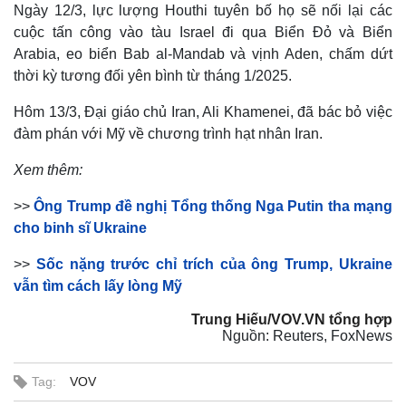
Ngày 12/3, lực lượng Houthi tuyên bố họ sẽ nối lại các
cuộc tấn công vào tàu Israel đi qua Biển Đỏ và Biển
Arabia, eo biển Bab al-Mandab và vịnh Aden, chấm dứt
thời kỳ tương đối yên bình từ tháng 1/2025.
Hôm 13/3, Đại giáo chủ Iran, Ali Khamenei, đã bác bỏ việc
đàm phán với Mỹ về chương trình hạt nhân Iran.
Xem thêm:
>>
Ông Trump đề nghị Tổng thống Nga Putin tha mạng
cho binh sĩ Ukraine
>>
Sốc nặng trước chỉ trích của ông Trump, Ukraine
Pháp luật
Quân sự - Quốc phòng
vẫn tìm cách lấy lòng Mỹ
Vụ án
Vũ khí
Trung Hiếu/VOV.VN tổng hợp
Tin nóng
Việt Nam
Nguồn: Reuters, FoxNews
Tư vấn luật
Phân tích
Tag:
VOV