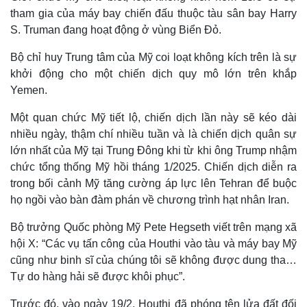
tham gia của máy bay chiến đấu thuộc tàu sân bay Harry
S. Truman đang hoạt động ở vùng Biển Đỏ.
Bộ chỉ huy Trung tâm của Mỹ coi loạt không kích trên là sự
khởi động cho một chiến dịch quy mô lớn trên khắp
Yemen.
Một quan chức Mỹ tiết lộ, chiến dịch lần này sẽ kéo dài
nhiều ngày, thậm chí nhiều tuần và là chiến dịch quân sự
lớn nhất của Mỹ tại Trung Đông khi từ khi ông Trump nhậm
chức tổng thống Mỹ hồi tháng 1/2025. Chiến dịch diễn ra
trong bối cảnh Mỹ tăng cường áp lực lên Tehran để buộc
họ ngồi vào bàn đàm phán về chương trình hạt nhân Iran.
Bộ trưởng Quốc phòng Mỹ Pete Hegseth viết trên mạng xã
hội X: “Các vụ tấn công của Houthi vào tàu và máy bay Mỹ
cũng như binh sĩ của chúng tôi sẽ không được dung tha…
Tự do hàng hải sẽ được khôi phục”.
Trước đó, vào ngày 19/2, Houthi đã phóng tên lửa đất đối