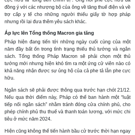
đồng ý với các nhượng bộ của ông về tăng thuế điện và về
trợ cấp y tế cho những người thiếu giấy tờ hợp pháp
nhưng rồi lại đưa thêm yêu sách khác.
Áp lực lên Tổng thống Macron gia tăng
Pháp hiện đang tiến tới những ngày cuối cùng của một
năm đầy bất ổn trong tình trạng thiếu thủ tướng và ngân
sách. Tổng thống Pháp Macron sẽ phải chọn một thủ
tướng mới nhưng hiện khó tìm ra một ứng cử viên nào có
khả năng nhận được sự ủng hộ của cả phe tả lẫn phe cực
hữu.
Thế giới
Multimedia
Ngân sách sẽ phải được thông qua trước hạn chót 21/12.
Quan sát
Video
Nếu qua thời điểm này, Pháp có thể ban hành một “luật
Cuộc sống đó đây
Ảnh
tiếp nối ngân sách” nhằm tránh đóng cửa chính phủ, cho
Hồ sơ
E-Magazine
phép chính phủ thu thuế và thanh toán lương, với mức chi
Infographic
tiêu ở mức năm 2024.
Hiện cũng không thể tiến hành bầu cử trước thời hạn ngay