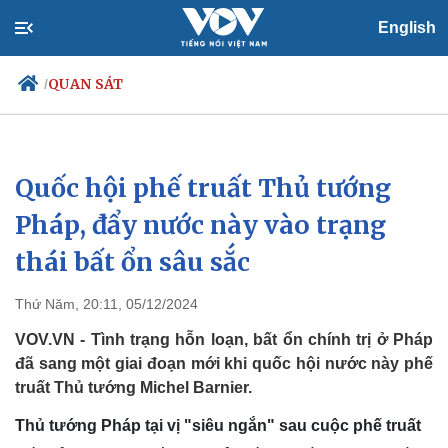
English
QUAN SÁT
/
Quốc hội phế truất Thủ tướng
Chính trị
Xã hội
Đảng
Tin 24h
Pháp, đẩy nước này vào trạng
Tổ chức nhân sự
Dự báo thời tiết
thái bất ổn sâu sắc
Quốc hội
Giáo dục
Nhận diện sự thật
Dấu ấn VOV
Việc làm
Thứ Năm, 20:11, 05/12/2024
Biển đảo
VOV.VN - Tình trạng hỗn loạn, bất ổn chính trị ở Pháp
đã sang một giai đoạn mới khi quốc hội nước này phế
truất Thủ tướng Michel Barnier.
Thủ tướng Pháp tại vị "siêu ngắn" sau cuộc phế truất