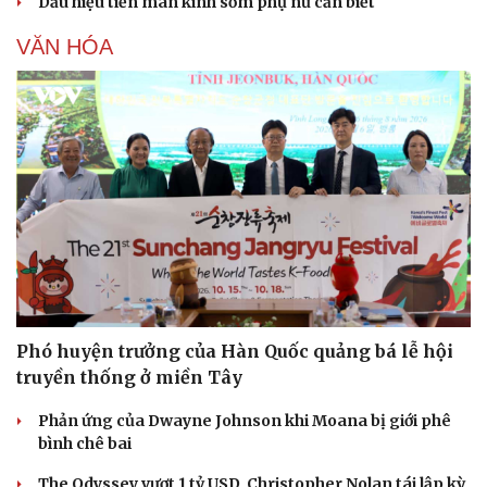
Dấu hiệu tiền mãn kinh sớm phụ nữ cần biết
VĂN HÓA
Phó huyện trưởng của Hàn Quốc quảng bá lễ hội
truyền thống ở miền Tây
Phản ứng của Dwayne Johnson khi Moana bị giới phê
bình chê bai
The Odyssey vượt 1 tỷ USD, Christopher Nolan tái lập kỳ