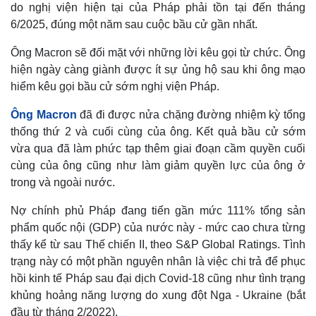
do nghị viện hiện tại của Pháp phải tồn tại đến tháng
6/2025, đúng một năm sau cuộc bầu cử gần nhất.
Ông Macron sẽ đối mặt với những lời kêu gọi từ chức. Ông
hiện ngày càng giành được ít sự ủng hộ sau khi ông mạo
hiểm kêu gọi bầu cử sớm nghị viện Pháp.
Ông Macron
đã đi được nửa chặng đường nhiệm kỳ tổng
thống thứ 2 và cuối cùng của ông. Kết quả bầu cử sớm
vừa qua đã làm phức tạp thêm giai đoạn cầm quyền cuối
cùng của ông cũng như làm giảm quyền lực của ông ở
trong và ngoài nước.
Nợ chính phủ Pháp đang tiến gần mức 111% tổng sản
phẩm quốc nội (GDP) của nước này - mức cao chưa từng
thấy kể từ sau Thế chiến II, theo S&P Global Ratings. Tình
trạng này có một phần nguyên nhân là việc chi trả để phục
hồi kinh tế Pháp sau đại dịch Covid-18 cũng như tình trạng
khủng hoảng năng lượng do xung đột Nga - Ukraine (bắt
đầu từ tháng 2/2022).