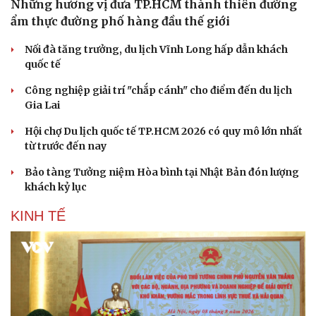
Những hương vị đưa TP.HCM thành thiên đường
ẩm thực đường phố hàng đầu thế giới
Nối đà tăng trưởng, du lịch Vĩnh Long hấp dẫn khách
quốc tế
Công nghiệp giải trí "chắp cánh" cho điểm đến du lịch
Gia Lai
Hội chợ Du lịch quốc tế TP.HCM 2026 có quy mô lớn nhất
từ trước đến nay
Bảo tàng Tưởng niệm Hòa bình tại Nhật Bản đón lượng
khách kỷ lục
KINH TẾ
Du lịch
Podcast
Tư vấn
Câu chuyện thời sự
Săn Tour
Đọc truyện đêm khuya
check-in
Cửa sổ tình yêu
Kể chuyện cho bé