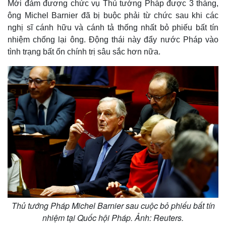
Mới đảm đương chức vụ Thủ tướng Pháp được 3 tháng,
ông Michel Barnier đã bị buộc phải từ chức sau khi các
nghị sĩ cánh hữu và cánh tả thống nhất bỏ phiếu bất tín
nhiệm chống lại ông. Động thái này đẩy nước Pháp vào
tình trạng bất ổn chính trị sâu sắc hơn nữa.
Thủ tướng Pháp Michel Barnier sau cuộc bỏ phiếu bất tín
nhiệm tại Quốc hội Pháp. Ảnh: Reuters.