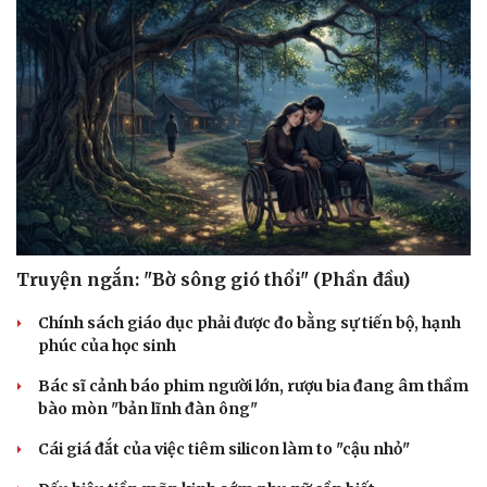
Truyện ngắn: "Bờ sông gió thổi" (Phần đầu)
Văn hóa
Giải trí
Chính sách giáo dục phải được đo bằng sự tiến bộ, hạnh
phúc của học sinh
Sân khấu - Điện ảnh
Nghệ sĩ
Văn học
Thời trang
Bác sĩ cảnh báo phim người lớn, rượu bia đang âm thầm
Âm nhạc
Sao Việt
bào mòn "bản lĩnh đàn ông"
Di sản
Cái giá đắt của việc tiêm silicon làm to "cậu nhỏ"