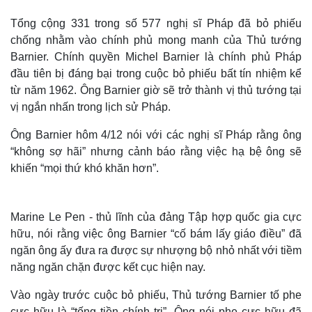
Tổng cộng 331 trong số 577 nghị sĩ Pháp đã bỏ phiếu
chống nhằm vào chính phủ mong manh của Thủ tướng
Barnier. Chính quyền Michel Barnier là chính phủ Pháp
đầu tiên bị đáng bại trong cuộc bỏ phiếu bất tín nhiệm kể
từ năm 1962. Ông Barnier giờ sẽ trở thành vị thủ tướng tại
vị ngắn nhấn trong lịch sử Pháp.
Ông Barnier hôm 4/12 nói với các nghị sĩ Pháp rằng ông
“không sợ hãi” nhưng cảnh báo rằng việc hạ bệ ông sẽ
khiến “mọi thứ khó khăn hơn”.
Marine Le Pen - thủ lĩnh của đảng Tập hợp quốc gia cực
hữu, nói rằng việc ông Barnier “cố bám lấy giáo điều” đã
ngăn ông ấy đưa ra được sự nhượng bộ nhỏ nhất với tiềm
năng ngăn chặn được kết cục hiện nay.
Vào ngày trước cuộc bỏ phiếu, Thủ tướng Barnier tố phe
cực hữu là “tống tiền chính trị”. Ông nói phe cực hữu đã