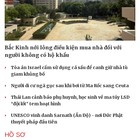
Bắc Kinh nới lỏng điều kiện mua nhà đối với
người không có hộ khẩu
Tòa án Israel cấm sử dụng cá sấu để canh giữ nhà tù
giam khủng bố
Người di cư ngã gục sau khi bơi từ Ma Rốc sang Ceuta
Thái Lan cảnh báo phụ huynh, học sinh về ma túy LSD
“đội lốt” tem hoạt hình
UNESCO vinh danh Sarnath (Ấn Độ) - nơi Đức Phật
thuyết pháp đầu tiên
HỒ SƠ