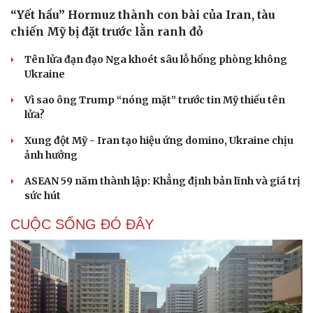
“Yết hầu” Hormuz thành con bài của Iran, tàu
chiến Mỹ bị đặt trước lằn ranh đỏ
Tên lửa đạn đạo Nga khoét sâu lỗ hổng phòng không
Ukraine
Vì sao ông Trump “nóng mặt” trước tin Mỹ thiếu tên
lửa?
Xung đột Mỹ - Iran tạo hiệu ứng domino, Ukraine chịu
ảnh hưởng
ASEAN 59 năm thành lập: Khẳng định bản lĩnh và giá trị
sức hút
CUỘC SỐNG ĐÓ ĐÂY