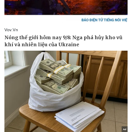
Thể thao
Ô tô - Xe máy
Bóng đá
Ô tô
Lịch thi đấu bóng đá
Xe máy
Thế giới thể thao
Tư vấn
eSports
Hậu trường