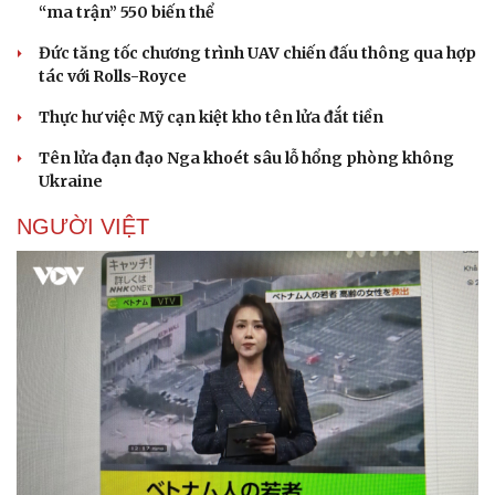
“ma trận” 550 biến thể
Đức tăng tốc chương trình UAV chiến đấu thông qua hợp
tác với Rolls-Royce
Thực hư việc Mỹ cạn kiệt kho tên lửa đắt tiền
Tên lửa đạn đạo Nga khoét sâu lỗ hổng phòng không
Sức khỏe
Đời sống
Ukraine
Dinh dưỡng - món ngon
Nhà đẹp
Cây thuốc
Blog
NGƯỜI VIỆT
Sản phụ khoa
Tình yêu - Gia đình
Nhi khoa
Nam khoa
Làm đẹp - giảm cân
Phòng mạch online
Ăn sạch sống khỏe