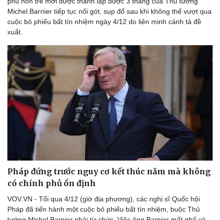
phủ non trẻ mới được thành lập được 3 tháng của Thủ tướng
Michel Barnier tiếp tục nối gót, sụp đổ sau khi không thể vượt qua
cuộc bỏ phiếu bất tín nhiệm ngày 4/12 do liên minh cánh tả đề
xuất.
Pháp đứng trước nguy cơ kết thúc năm mà không
có chính phủ ổn định
VOV.VN - Tối qua 4/12 (giờ địa phương), các nghị sĩ Quốc hội
Pháp đã tiến hành một cuộc bỏ phiếu bất tín nhiệm, buộc Thủ
tướng Michel Barnier phải từ chức. Việc ông Barnier mất ghế và