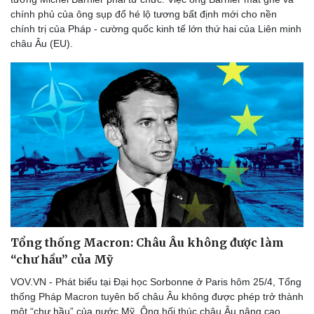
chính phủ của ông sụp đổ hé lộ tương bất định mới cho nền
chính trị của Pháp - cường quốc kinh tế lớn thứ hai của Liên minh
châu Âu (EU).
Doanh nghiệp
Công nghệ
Thông tin doanh nghiệp
Sành điệu
Doanh nghiệp 24h
Tin Công nghệ
Doanh nhân
Trải nghiệm
Vì cộng đồng
Chuyển đổi số
Tổng thống Macron: Châu Âu không được làm
“chư hầu” của Mỹ
VOV.VN - Phát biểu tại Đại học Sorbonne ở Paris hôm 25/4, Tổng
thống Pháp Macron tuyên bố châu Âu không được phép trở thành
một “chư hầu” của nước Mỹ. Ông hối thúc châu Âu nâng cao