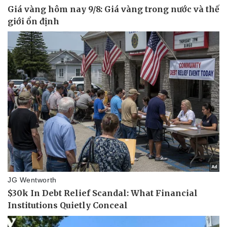
Vụ án
Vũ khí
Tin nóng
Việt Nam
Tư vấn luật
Phân tích