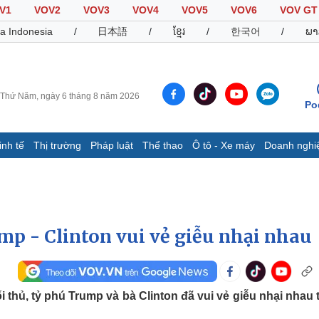
V1
VOV2
VOV3
VOV4
VOV5
VOV6
VOV GT
a Indonesia
/
日本語
/
ខ្មែរ
/
한국어
/
ພາ
Thứ Năm, ngày 6 tháng 8 năm 2026
Po
inh tế
Thị trường
Pháp luật
Thể thao
Ô tô - Xe máy
Doanh nghi
Thế giới
Multimedia
K
Quan sát
Video
B
Cuộc sống đó đây
Ảnh
K
Hồ sơ
E-Magazine
mp - Clinton vui vẻ giễu nhại nhau
Infographic
Thể thao
Ô tô - Xe máy
D
 thủ, tỷ phú Trump và bà Clinton đã vui vẻ giễu nhại nhau 
Bóng đá
Ô tô
T