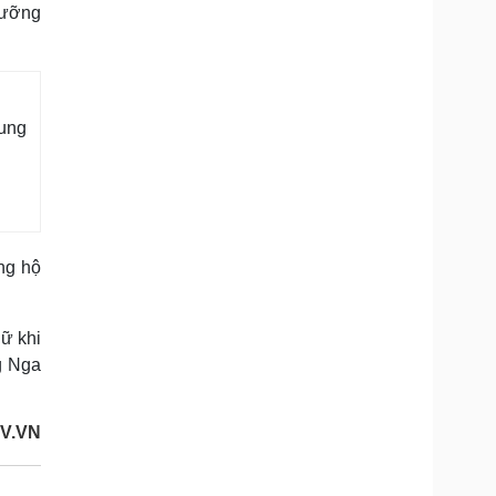
gưỡng
tung
ng hộ
ữ khi
ng Nga
OV.VN