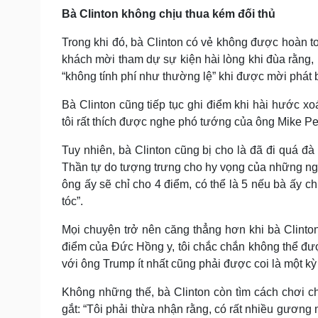
Bà Clinton không chịu thua kém đối thủ
Trong khi đó, bà Clinton có vẻ không được hoàn 
khách mời tham dự sự kiện hài lòng khi đùa rằng, 
“không tính phí như thường lệ” khi được mời phát bi
Bà Clinton cũng tiếp tục ghi điểm khi hài hước x
tôi rất thích được nghe phó tướng của ông Mike Pe
Tuy nhiên, bà Clinton cũng bị cho là đã đi quá đà
Thần tự do tượng trưng cho hy vọng của những ng
ông ấy sẽ chỉ cho 4 điểm, có thể là 5 nếu bà ấy 
tóc”.
Mọi chuyện trở nên căng thẳng hơn khi bà Clinto
điểm của Đức Hồng y, tôi chắc chắn không thể được 
với ông Trump ít nhất cũng phải được coi là một kỳ 
Không những thế, bà Clinton còn tìm cách chơi ch
gắt: “Tôi phải thừa nhận rằng, có rất nhiều gương