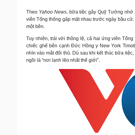
Tin nóng
Việt Nam
Tư vấn luật
Phân tích
Theo
Yahoo News
, bữa tiệc gây Quỹ Tưởng nhớ
viên Tổng thống gặp mặt nhau trước ngày bầu cử. T
một bên.
Sức khỏe
Đời sống
Tuy nhiên, trái với thông lệ, cả hai ứng viên Tổn
Dinh dưỡng - món ngon
Nhà đẹp
chiếc ghế bên cạnh Đức Hồng y New York Timoth
Cây thuốc
Blog
nhìn vào mắt đối thủ. Dù sau khi kết thúc bữa tiệc
Sản phụ khoa
Tình yêu - Gia đình
Nhi khoa
ngồi là “nơi lạnh lẽo nhất thế giới”.
Nam khoa
Làm đẹp - giảm cân
Phòng mạch online
Ăn sạch sống khỏe
Cải chính