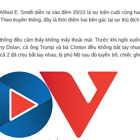
Lịch thi đấu bóng đá
Xe máy
Thế giới thể thao
Tư vấn
Alfred E. Smith diễn ra vào đêm 20/10 là sự kiện cuối cùng h
eSports
V
heo truyền thống, đây là thời điểm hai bên gác lại sự thù địc
Hậu trường
Văn hóa
Giải trí
D
g thống đều cảm thấy không mấy thoải mái. Trước khi ngồi xuố
Sân khấu - Điện ảnh
Nghệ sĩ
y Dolan, cả ông Trump và bà Clinton đều không bắt tay nha
Văn học
Thời trang
, cả 2 đã chịu bắt tay nhau, tỷ phú Mỹ sau đó tuyên bố, chiếc g
Âm nhạc
Sao Việt
c
Di sản