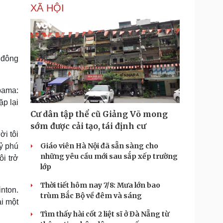
XÃ HỘI
 đông
bama:
ặp lại
Cư dân tập thể cũ Giảng Võ mong
sớm được cải tạo, tái định cư
ời tôi
Giáo viên Hà Nội đã sẵn sàng cho
tỷ phú
những yêu cầu mới sau sắp xếp trường
ôi trở
lớp
Thời tiết hôm nay 7/8: Mưa lớn bao
nton.
trùm Bắc Bộ về đêm và sáng
ại một
Tìm thấy hài cốt 2 liệt sĩ ở Đà Nẵng từ