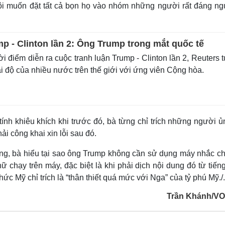
Tôi muốn đặt tất cả bọn họ vào nhóm những người rất đáng n
p - Clinton lần 2: Ông Trump trong mắt quốc tế
 điểm diễn ra cuộc tranh luận Trump - Clinton lần 2, Reuters 
i độ của nhiều nước trên thế giới với ứng viên Cộng hòa.
nh khiêu khích khi trước đó, bà từng chỉ trích những người ủ
ải công khai xin lỗi sau đó.
rằng, bà hiểu tại sao ông Trump không cần sử dụng máy nhắc ch
hữ chạy trên máy, đặc biệt là khi phải dịch nội dung đó từ tiế
ức Mỹ chỉ trích là “thân thiết quá mức với Nga” của tỷ phú Mỹ./.
Trần Khánh/V