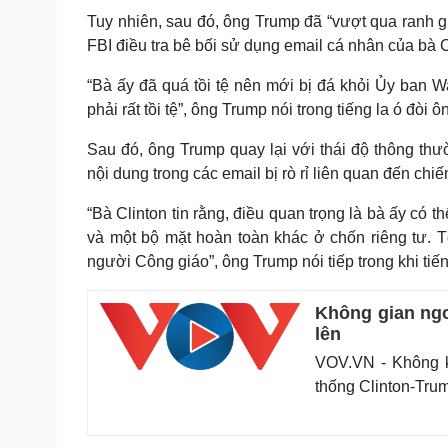
Tuy nhiên, sau đó, ông Trump đã “vượt qua ranh giớ
FBI điều tra bê bối sử dụng email cá nhân của bà C
“Bà ấy đã quá tồi tệ nên mới bị đá khỏi Ủy ban W
phải rất tồi tệ”, ông Trump nói trong tiếng la ó đòi 
Sau đó, ông Trump quay lại với thái độ thông thư
nội dung trong các email bị rò rỉ liên quan đến chiế
“Bà Clinton tin rằng, điều quan trọng là bà ấy có
và một bộ mặt hoàn toàn khác ở chốn riêng tư. T
người Công giáo”, ông Trump nói tiếp trong khi tiế
Không gian ngo
lên
VOV.VN - Không k
thống Clinton-Tru