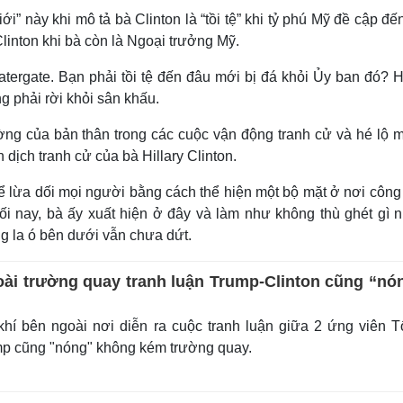
i” này khi mô tả bà Clinton là “tồi tệ” khi tỷ phú Mỹ đề cập đế
linton khi bà còn là Ngoại trưởng Mỹ.
atergate. Bạn phải tồi tệ đến đâu mới bị đá khỏi Ủy ban đó? H
ông phải rời khỏi sân khấu.
ờng của bản thân trong các cuộc vận động tranh cử và hé lộ m
n dịch tranh cử của bà Hillary Clinton.
 thể lừa dối mọi người bằng cách thể hiện một bộ mặt ở nơi côn
ối nay, bà ấy xuất hiện ở đây và làm như không thù ghét gì 
ng la ó bên dưới vẫn chưa dứt.
ài trường quay tranh luận Trump-Clinton cũng “nó
hí bên ngoài nơi diễn ra cuộc tranh luận giữa 2 ứng viên 
mp cũng "nóng" không kém trường quay.