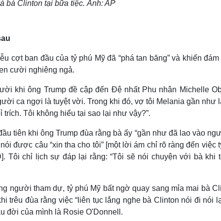
 bà Clinton tại bữa tiệc. Ảnh: AP
sau
ễu cợt ban đầu của tỷ phú Mỹ đã “phá tan băng” và khiến đám
hen cười nghiêng ngả.
cười khi ông Trump đề cập đến Đệ nhất Phu nhân Michelle O
ời ca ngợi là tuyệt vời. Trong khi đó, vợ tôi Melania gần như l
 trích. Tôi không hiểu tại sao lại như vậy?”.
 đầu tiên khi ông Trump đùa rằng bà ấy “gần như đã lao vào ngư
nói được câu “xin tha cho tôi” [một lời ám chỉ rõ ràng đến việc 
 Tôi chỉ lịch sự đáp lại rằng: “Tôi sẽ nói chuyện với bà khi t
ng người tham dự, tỷ phú Mỹ bất ngờ quay sang mỉa mai bà Cli
i trêu đùa rằng việc “liên tục lắng nghe bà Clinton nói đi nói l
lâu đời của mình là Rosie O'Donnell.