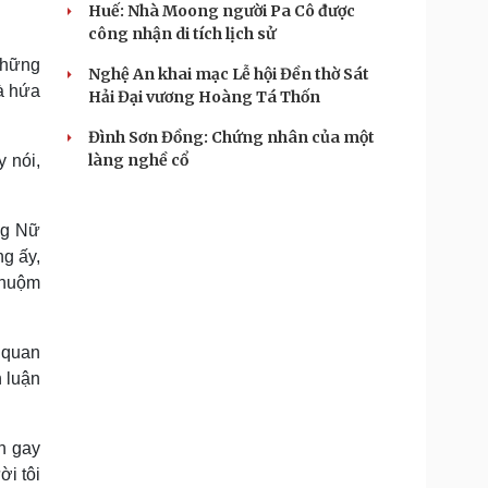
Huế: Nhà Moong người Pa Cô được
công nhận di tích lịch sử
những
Nghệ An khai mạc Lễ hội Đền thờ Sát
và hứa
Hải Đại vương Hoàng Tá Thốn
Đình Sơn Đồng: Chứng nhân của một
làng nghề cổ
 nói,
ợng Nữ
g ấy,
nhuộm
 quan
h luận
h gay
ời tôi