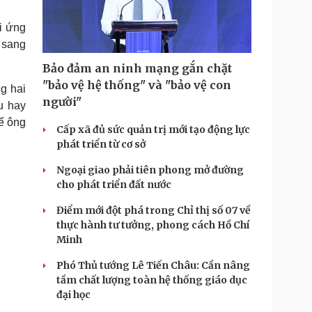
Doanh nghiệp 24h
Tin Công nghệ
Doanh nhân
Trải nghiệm
ai ứng
ì cộng đồng
Chuyển đổi số
h sang
Bảo đảm an ninh mạng gắn chặt
u lịch
Podcast
"bảo vệ hệ thống" và "bảo vệ con
ng hai
Tư vấn
Câu chuyện thời sự
người"
u hay
Săn Tour
Đọc truyện đêm khuya
hế ông
heck-in
Cửa sổ tình yêu
Cấp xã đủ sức quản trị mới tạo động lực
Kể chuyện cho bé
phát triển từ cơ sở
Hạt giống tâm hồn
Ngoại giao phải tiên phong mở đường
cho phát triển đất nước
Điểm mới đột phá trong Chỉ thị số 07 về
thực hành tư tưởng, phong cách Hồ Chí
Minh
Phó Thủ tướng Lê Tiến Châu: Cần nâng
tầm chất lượng toàn hệ thống giáo dục
đại học