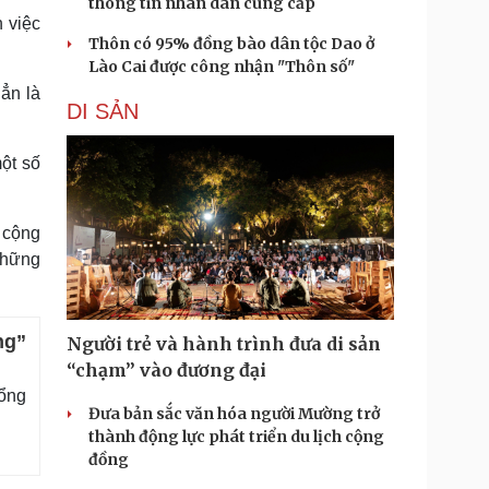
thông tin nhân dân cung cấp
n việc
Thôn có 95% đồng bào dân tộc Dao ở
Lào Cai được công nhận "Thôn số"
ẳn là
DI SẢN
ột số
g cộng
những
ng”
Người trẻ và hành trình đưa di sản
“chạm” vào đương đại
Tổng
Đưa bản sắc văn hóa người Mường trở
thành động lực phát triển du lịch cộng
đồng