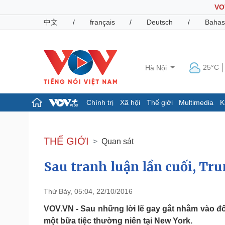
VO
中文
/
français
/
Deutsch
/
Bahas
25°C
Hà Nội
Chính trị
Xã hội
Thế giới
Multimedia
K
Chính trị
Xã hội
Đảng
Tin 24h
THẾ GIỚI
Quan sát
Tổ chức nhân sự
Dự báo thời tiết
Quốc hội
Giáo dục
Sau tranh luận lần cuối, Tru
Nhận diện sự thật
Dấu ấn VOV
Việc làm
Biển đảo
Thứ Bảy, 05:04, 22/10/2016
Pháp luật
Quân sự - Quốc phòng
VOV.VN - Sau những lời lẽ gay gắt nhằm vào đối
Vụ án
Vũ khí
một bữa tiệc thường niên tại New York.