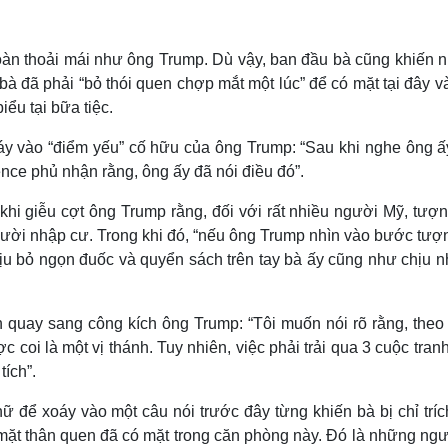
toàn thoải mái như ông Trump. Dù vậy, ban đầu bà cũng khiến 
bà đã phải “bỏ thói quen chợp mắt một lúc” để có mặt tại đây 
ểu tại bữa tiệc.
oáy vào “điểm yếu” cố hữu của ông Trump: “Sau khi nghe ông ấy
nce phủ nhận rằng, ông ấy đã nói điều đó”.
 khi giễu cợt ông Trump rằng, đối với rất nhiều người Mỹ, tư
ười nhập cư. Trong khi đó, “nếu ông Trump nhìn vào bước tượn
chịu bỏ ngọn đuốc và quyển sách trên tay bà ấy cũng như chịu 
n quay sang công kích ông Trump: “Tôi muốn nói rõ rằng, theo
coi là một vị thánh. Tuy nhiên, việc phải trải qua 3 cuộc tran
tích”.
ữ để xoáy vào một câu nói trước đây từng khiến bà bị chỉ tríc
 mặt thân quen đã có mặt trong căn phòng này. Đó là những ngư