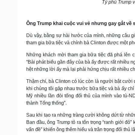
Tỷ phú Trump và
Ông Trump khai cuộc vui vẻ nhưng gay gắt về 
Dù vậy, bằng sự hài hước của mình, những câu gi
tham gia bữa tiệc và chính bà Clinton được một p
Những khách mời tham gia bữa tiệc đã phá lên 
“Bài phát biểu gần đây của bà ấy được rất nhiều ngư
hệt những lời ấy mà lại phải hứng chịu rất nhiều chỉ
Thậm chí, bà Clinton có lúc còn là người bật cười
khi chúng tôi gặp nhau trước bữa tiệc và bà ấy chỉ 
Mỹ nhiều lần đòi tống đối thủ của mình vào tù-ND].
thành Tổng thống”.
Sau khi tạo ra những tràng cười không dứt từ nhữ
Ban đầu, ông Trump tỏ ra tôn trọng “ranh giới đỏ” kh
vấn đề” khiến ông thêm hiểu và trân trọng đối thủ 