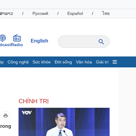
ສາລາວ
/
Русский
/
Español
/
ไทย
English
dcast
Radio
ệp
Công nghệ
Sức khỏe
Đời sống
Văn hóa
Giải trí
inh tế
Thị trường
ất động sản
Giá vàng
hởi nghiệp
Tiêu dùng
Tỷ giá
CHÍNH TRỊ
Chứng khoán
Giá cà phê
oanh nghiệp
Công nghệ
trong
hông tin doanh nghiệp
Sành điệu