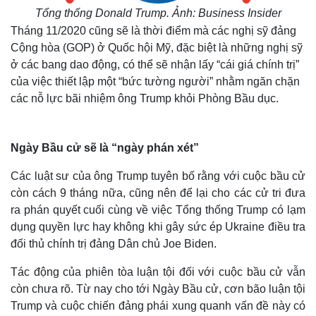
Tổng thống Donald Trump. Ảnh: Business Insider
Tháng 11/2020 cũng sẽ là thời điểm mà các nghị sỹ đảng
Cộng hòa (GOP) ở Quốc hội Mỹ, đặc biệt là những nghị sỹ
ở các bang dao động, có thể sẽ nhận lấy “cái giá chính trị”
của việc thiết lập một “bức tường người” nhằm ngăn chặn
các nỗ lực bãi nhiệm ông Trump khỏi Phòng Bầu dục.
Ngày Bầu cử sẽ là “ngày phán xét”
Các luật sư của ông Trump tuyên bố rằng với cuộc bầu cử
còn cách 9 tháng nữa, cũng nên để lại cho các cử tri đưa
ra phán quyết cuối cùng về việc Tổng thống Trump có lạm
dụng quyền lực hay không khi gây sức ép Ukraine điều tra
đối thủ chính trị đảng Dân chủ Joe Biden.
Tác động của phiên tòa luận tội đối với cuộc bầu cử vẫn
còn chưa rõ. Từ nay cho tới Ngày Bầu cử, cơn bão luận tội
Trump và cuộc chiến đảng phái xung quanh vấn đề này có