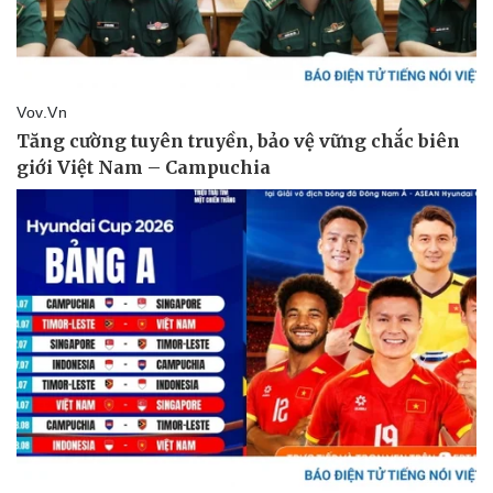
Doanh nghiệp
Công nghệ
Thông tin doanh nghiệp
Sành điệu
Doanh nghiệp 24h
Tin Công nghệ
Doanh nhân
Trải nghiệm
Vì cộng đồng
Chuyển đổi số