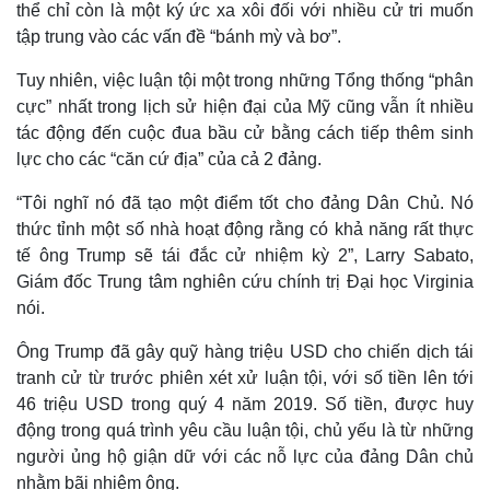
thể chỉ còn là một ký ức xa xôi đối với nhiều cử tri muốn
tập trung vào các vấn đề “bánh mỳ và bơ”.
Tuy nhiên, việc luận tội một trong những Tổng thống “phân
cực” nhất trong lịch sử hiện đại của Mỹ cũng vẫn ít nhiều
Thế giới
Multimedia
tác động đến cuộc đua bầu cử bằng cách tiếp thêm sinh
Quan sát
Video
lực cho các “căn cứ địa” của cả 2 đảng.
Cuộc sống đó đây
Ảnh
Hồ sơ
E-Magazine
“Tôi nghĩ nó đã tạo một điểm tốt cho đảng Dân Chủ. Nó
Infographic
thức tỉnh một số nhà hoạt động rằng có khả năng rất thực
tế ông Trump sẽ tái đắc cử nhiệm kỳ 2”, Larry Sabato,
Giám đốc Trung tâm nghiên cứu chính trị Đại học Virginia
nói.
Ông Trump đã gây quỹ hàng triệu USD cho chiến dịch tái
tranh cử từ trước phiên xét xử luận tội, với số tiền lên tới
46 triệu USD trong quý 4 năm 2019. Số tiền, được huy
động trong quá trình yêu cầu luận tội, chủ yếu là từ những
người ủng hộ giận dữ với các nỗ lực của đảng Dân chủ
nhằm bãi nhiệm ông.