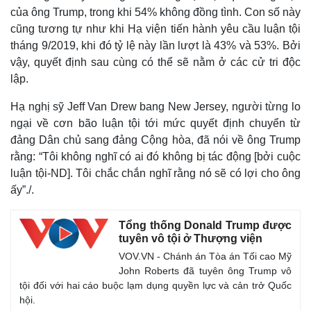
của ông Trump, trong khi 54% không đồng tình. Con số này
cũng tương tự như khi Hạ viện tiến hành yêu cầu luận tội
tháng 9/2019, khi đó tỷ lệ này lần lượt là 43% và 53%. Bởi
vậy, quyết định sau cùng có thể sẽ nằm ở các cử tri độc
lập.
Hạ nghị sỹ Jeff Van Drew bang New Jersey, người từng lo
ngại về cơn bão luận tội tới mức quyết định chuyển từ
đảng Dân chủ sang đảng Cộng hòa, đã nói về ông Trump
rằng: “Tôi không nghĩ có ai đó không bị tác động [bởi cuộc
luận tội-ND]. Tôi chắc chắn nghĩ rằng nó sẽ có lợi cho ông
ấy”./.
Tổng thống Donald Trump được
tuyên vô tội ở Thượng viện
VOV.VN - Chánh án Tòa án Tối cao Mỹ
John Roberts đã tuyên ông Trump vô
tội đối với hai cáo buộc lạm dụng quyền lực và cản trở Quốc
hội.