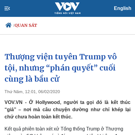
English
QUAN SÁT
/
Thượng viện tuyên Trump vô
Chính trị
Xã hội
Đảng
Tin 24h
tội, nhưng “phán quyết” cuối
Tổ chức nhân sự
Dự báo thời tiết
cùng là bầu cử
Quốc hội
Giáo dục
Nhận diện sự thật
Dấu ấn VOV
Việc làm
Thứ Năm, 12:01, 06/02/2020
Biển đảo
VOV.VN - Ở Hollywood, người ta gọi đó là kết thúc
“giả” – nơi mà câu chuyện dường như chỉ khép lại
chứ chưa hoàn toàn kết thúc.
Kết quả phiên toàn xét xử Tổng thống Trump ở Thượng