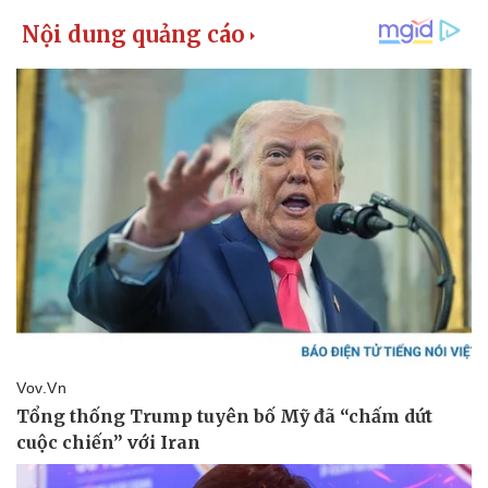
Thể thao
Ô tô - Xe máy
Bóng đá
Ô tô
Lịch thi đấu bóng đá
Xe máy
Thế giới thể thao
Tư vấn
eSports
Hậu trường