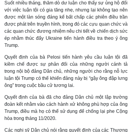
Suốt nhiều tháng, thăm dò dư luận cho thấy sự ủng hộ đối
với việc luận tội có gia tăng nhẹ, nhưng lại không tạo nên
được một làn sóng đáng kể bất chấp các phiên điều trần
được phát trên truyền hình, trong đó các cựu quan chức và
các quan chức đương nhiệm nêu chi tiết về chiến dịch sức
ép nhằm thúc đẩy Ukraine tiến hành điều tra theo ý ông
Trump.
Quyết định của bà Pelosi tiến hành yêu cầu luận tội đã
kiềm chế được sự phản đối của những người cánh tả
trong nội bộ đảng Dân chủ, những người cho rằng nỗ lực
luận tội Trump có thể khiến đảng này bị “gậy ông đập lưng
ông” trong cuộc bầu cử tương lai.
Quyết định của bà đã cho đảng Dân chủ một lập trường
đoàn kết nhằm vào cách hành xử không phù hợp của ông
Trump, điều mà họ có thể sử dụng để chống lại phe Cộng
hòa trong tháng 11/2020.
Kinh tế
Thị trường
Các nghị sỹ Dân chủ nói rằng quyết định của các Thượng
Bất động sản
Giá vàng