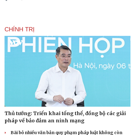
CHÍNH TRỊ
Văn hóa
Giải trí
Sân khấu - Điện ảnh
Nghệ sĩ
Văn học
Thời trang
Thủ tướng: Triển khai tổng thể, đồng bộ các giải
Âm nhạc
Sao Việt
pháp về bảo đảm an ninh mạng
Di sản
Bãi bỏ nhiều văn bản quy phạm pháp luật không còn