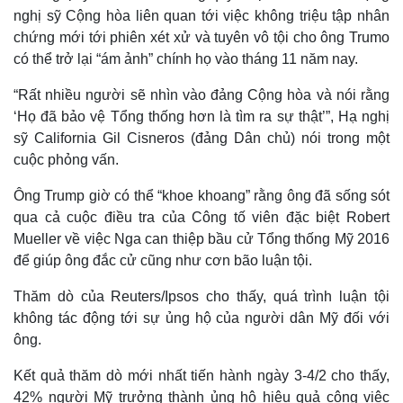
nghị sỹ Cộng hòa liên quan tới việc không triệu tập nhân
Khởi nghiệp
Tiêu dùng
Tỷ giá
chứng mới tới phiên xét xử và tuyên vô tội cho ông Trumo
Chứng khoán
có thể trở lại “ám ảnh” chính họ vào tháng 11 năm nay.
Giá cà phê
“Rất nhiều người sẽ nhìn vào đảng Cộng hòa và nói rằng
‘Họ đã bảo vệ Tổng thống hơn là tìm ra sự thật’”, Hạ nghị
sỹ California Gil Cisneros (đảng Dân chủ) nói trong một
cuộc phỏng vấn.
Ông Trump giờ có thể “khoe khoang” rằng ông đã sống sót
qua cả cuộc điều tra của Công tố viên đặc biệt Robert
Mueller về việc Nga can thiệp bầu cử Tổng thống Mỹ 2016
để giúp ông đắc cử cũng như cơn bão luận tội.
Thăm dò của Reuters/Ipsos cho thấy, quá trình luận tội
không tác động tới sự ủng hộ của người dân Mỹ đối với
ông.
Kết quả thăm dò mới nhất tiến hành ngày 3-4/2 cho thấy,
42% người Mỹ trưởng thành ủng hộ hiệu quả công việc