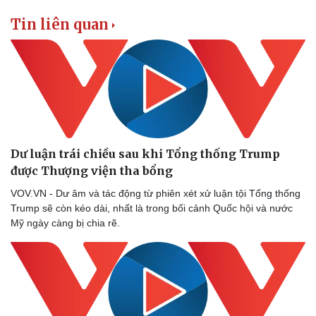
Tin liên quan
Dư luận trái chiều sau khi Tổng thống Trump
được Thượng viện tha bổng
VOV.VN - Dư âm và tác động từ phiên xét xử luận tội Tổng thống
Trump sẽ còn kéo dài, nhất là trong bối cảnh Quốc hội và nước
Mỹ ngày càng bị chia rẽ.
Sức khỏe
Đời sống
Dinh dưỡng - món ngon
Nhà đẹp
Cây thuốc
Blog
Sản phụ khoa
Tình yêu - Gia đình