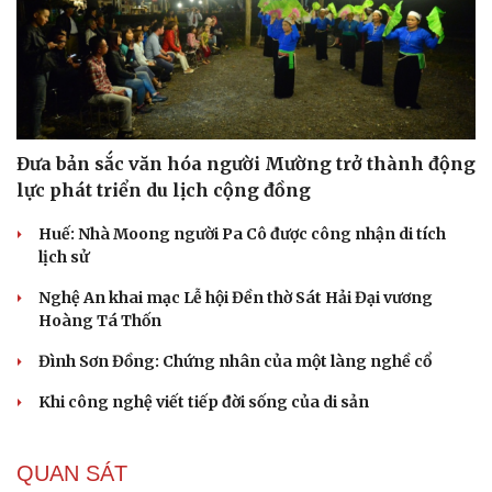
Đưa bản sắc văn hóa người Mường trở thành động
lực phát triển du lịch cộng đồng
Du lịch
Podcast
Huế: Nhà Moong người Pa Cô được công nhận di tích
Tư vấn
Câu chuyện thời sự
lịch sử
Săn Tour
Đọc truyện đêm khuya
check-in
Cửa sổ tình yêu
Nghệ An khai mạc Lễ hội Đền thờ Sát Hải Đại vương
Kể chuyện cho bé
Hoàng Tá Thốn
Hạt giống tâm hồn
Đình Sơn Đồng: Chứng nhân của một làng nghề cổ
Khi công nghệ viết tiếp đời sống của di sản
QUAN SÁT