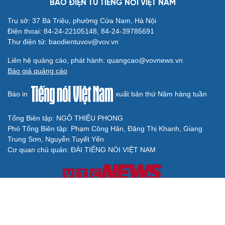
BÁO ĐIỆN TỬ TIẾNG NÓI VIỆT NAM
Trụ sở: 37 Bà Triệu, phường Cửa Nam, Hà Nội
Điện thoại: 84-24-22105148, 84-24-39785691
Thư điện tử: baodientuvov@vov.vn
Liên hệ quảng cáo, phát hành: quangcao@vovnews.vn
Báo giá quảng cáo
Báo in
xuất bản thứ Năm hàng tuần
Tổng Biên tập: NGÔ THIỆU PHONG
Phó Tổng Biên tập: Phạm Công Hân, Đặng Thị Khanh, Giang
Trung Sơn, Nguyễn Tuyết Yến
Cơ quan chủ quản: ĐÀI TIẾNG NÓI VIỆT NAM