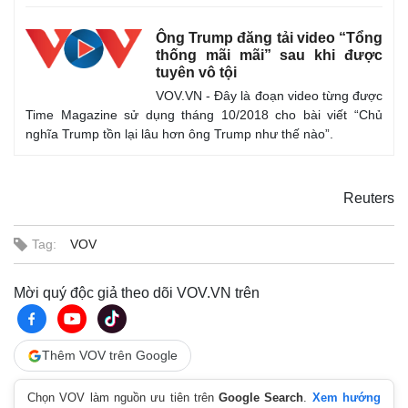
Ông Trump đăng tải video “Tổng
thống mãi mãi” sau khi được
tuyên vô tội
VOV.VN - Đây là đoạn video từng được
Time Magazine sử dụng tháng 10/2018 cho bài viết “Chủ
nghĩa Trump tồn lại lâu hơn ông Trump như thế nào”.
Reuters
Tag:
VOV
Pháp luật
Quân sự - Quốc phòng
Mời quý độc giả theo dõi VOV.VN trên
Vụ án
Vũ khí
Tin nóng
Việt Nam
Tư vấn luật
Phân tích
Thêm VOV trên Google
Chọn VOV làm nguồn ưu tiên trên
Google Search
.
Xem hướng