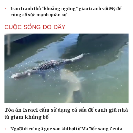
Iran tranh thủ “khoảng ngừng” giao tranh với Mỹ để
củng cố sức mạnh quân sự
CUỘC SỐNG ĐÓ ĐÂY
Tòa án Israel cấm sử dụng cá sấu để canh giữ nhà
tù giam khủng bố
Người di cư ngã gục sau khi bơi từ Ma Rốc sang Ceuta