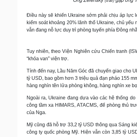
Điều này sẽ khiến Ukraine sớm phải chịu áp lực l
kiểm soát khoảng 20% lãnh thổ Ukraine, chủ yếu
vẫn đang nỗ lực duy trì phòng tuyến phía Đông n
Tuy nhiên, theo Viện Nghiên cứu Chiến tranh (ISW
“khóa van” viện trợ.
Tính đến nay, Lầu Năm Góc đã chuyển giao cho Ukr
tỷ USD, bao gồm hơn 3 triệu quả đạn pháo 155 mm
hàng nghìn tên lửa phòng không, hàng nghìn xe bọ
Ngoài ra, Ukraine đang dựa vào các hệ thống do
công tầm xa HIMARS, ATACMS, để phòng thủ trướ
của Nga.
Mỹ cũng đã hỗ trợ 33,2 tỷ USD thông qua Sáng kiến
công ty quốc phòng Mỹ. Hiện vẫn còn 3,85 tỷ US