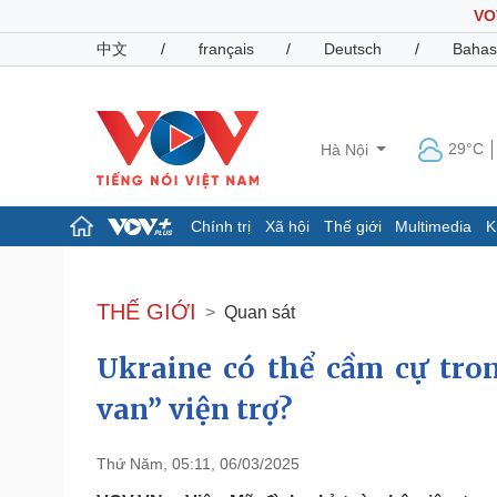
VO
中文
/
français
/
Deutsch
/
Bahas
29°C
Hà Nội
Chính trị
Xã hội
Thế giới
Multimedia
K
Chính trị
Xã hội
Đảng
Tin 24h
THẾ GIỚI
Quan sát
Tổ chức nhân sự
Dự báo thời tiết
Quốc hội
Giáo dục
Ukraine có thể cầm cự tro
Nhận diện sự thật
Dấu ấn VOV
Việc làm
van” viện trợ?
Biển đảo
Pháp luật
Quân sự - Quốc phòng
Thứ Năm, 05:11, 06/03/2025
Vụ án
Vũ khí