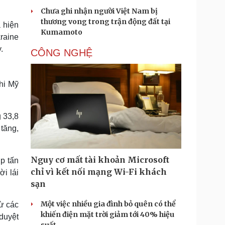
Chưa ghi nhận người Việt Nam bị
thương vong trong trận động đất tại
 hiện
Kumamoto
raine
.
CÔNG NGHỆ
hi Mỹ
 33,8
tăng,
Nguy cơ mất tài khoản Microsoft
p tấn
chỉ vì kết nối mạng Wi-Fi khách
i lái
sạn
Một việc nhiều gia đình bỏ quên có thể
từ các
khiến điện mặt trời giảm tới 40% hiệu
duyệt