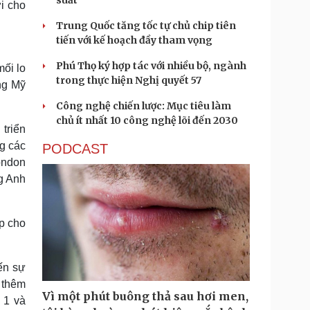
suất
i cho
Trung Quốc tăng tốc tự chủ chip tiên
tiến với kế hoạch đầy tham vọng
Phú Thọ ký hợp tác với nhiều bộ, ngành
mối lo
trong thực hiện Nghị quyết 57
ng Mỹ
Công nghệ chiến lược: Mục tiêu làm
chủ ít nhất 10 công nghệ lõi đến 2030
triển
ng các
PODCAST
ondon
ng Anh
p cho
ến sự
 thêm
Vì một phút buông thả sau hơi men,
 1 và