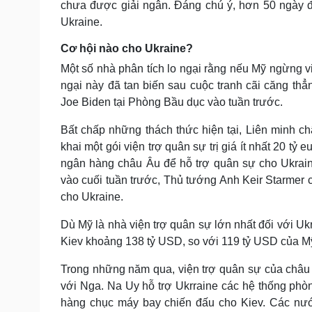
chưa được giải ngân. Đáng chú ý, hơn 50 ngày đã
Ukraine.
Cơ hội nào cho Ukraine?
Một số nhà phân tích lo ngại rằng nếu Mỹ ngừng việ
ngại này đã tan biến sau cuộc tranh cãi căng t
Joe Biden tại Phòng Bầu dục vào tuần trước.
Bất chấp những thách thức hiện tại, Liên minh ch
khai một gói viện trợ quân sự trị giá ít nhất 20 tỷ
ngân hàng châu Âu để hỗ trợ quân sự cho Ukrain
vào cuối tuần trước, Thủ tướng Anh Keir Starmer c
cho Ukraine.
Dù Mỹ là nhà viện trợ quân sự lớn nhất đối với 
Kiev khoảng 138 tỷ USD, so với 119 tỷ USD của M
Trong những năm qua, viện trợ quân sự của châu Â
với Nga. Na Uy hỗ trợ Ukrraine các hệ thống phò
hàng chục máy bay chiến đấu cho Kiev. Các nư