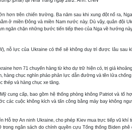
ớn hơn trên chiến trường. Ba năm sau khi xung đột nổ ra, Nga
 nằm ở miền Đông và miền Nam nước này. Dù vậy, quân đội Uk
hằm ngăn chặn những bước tiến tiếp theo của Nga về hướng này
), nỗ lực của Ukraine có thể sẽ không duy trì được lâu sau k
aine hơn 71 chuyến hàng từ kho dự trữ hiện có, trị giá khoảng
, hàng chục nghìn pháo phản lực dẫn đường và tên lửa chống 
c thép và hàng chục xe tăng.
 Mỹ cung cấp, bao gồm hệ thống phòng không Patriot và tổ hợ
c các cuộc không kích và tấn công bằng máy bay không ngườ
 Hỗ trợ An ninh Ukraine, cho phép Kiev mua trực tiếp vũ khí 
D trong ngân sách do chính quyền cựu Tổng thống Biden phê 