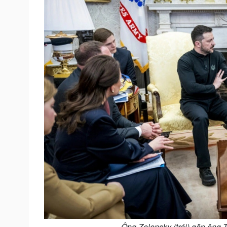
Ông Zelensky (trái) gặp ông 