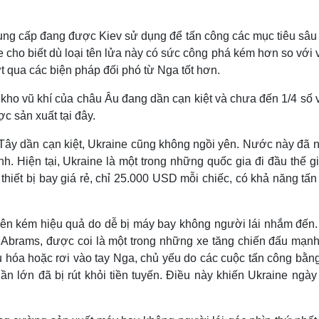
ung cấp đang được Kiev sử dụng để tấn công các mục tiêu sâu 
e cho biết dù loại tên lửa này có sức công phá kém hơn so với 
t qua các biện pháp đối phó từ Nga tốt hơn.
 kho vũ khí của châu Âu đang dần cạn kiệt và chưa đến 1/4 số 
c sản xuất tại đây.
Tây dần cạn kiệt, Ukraine cũng không ngồi yên. Nước này đã n
h. Hiện tại, Ukraine là một trong những quốc gia đi đầu thế g
hiết bị bay giá rẻ, chỉ 25.000 USD mỗi chiếc, có khả năng tấ
 nên kém hiệu quả do dễ bị máy bay không người lái nhắm đến
 Abrams, được coi là một trong những xe tăng chiến đấu mạnh
iệu hóa hoặc rơi vào tay Nga, chủ yếu do các cuộc tấn công bằ
hần lớn đã bị rút khỏi tiền tuyến. Điều này khiến Ukraine ngà