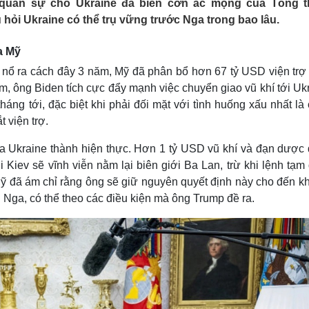
ợ quân sự cho Ukraine đã biến cơn ác mộng của Tổng 
Lịch thi đấu bóng đá
Xe máy
 hỏi Ukraine có thể trụ vững trước Nga trong bao lâu.
Thế giới thể thao
Tư vấn
eSports
V
a Mỹ
Hậu trường
ne nổ ra cách đây 3 năm, Mỹ đã phân bổ hơn 67 tỷ USD viện trợ
Văn hóa
Giải trí
D
m, ông Biden tích cực đẩy mạnh việc chuyển giao vũ khí tới Uk
Sân khấu - Điện ảnh
Nghệ sĩ
tháng tới, đặc biệt khi phải đối mặt với tình huống xấu nhất là
Văn học
Thời trang
 viện trợ.
Âm nhạc
Sao Việt
c
Di sản
a Ukraine thành hiện thực. Hơn 1 tỷ USD vũ khí và đạn dược
 Kiev sẽ vĩnh viễn nằm lại biên giới Ba Lan, trừ khi lệnh tạ
ỹ đã ám chỉ rằng ông sẽ giữ nguyên quyết định này cho đến kh
Nga, có thể theo các điều kiện mà ông Trump đề ra.