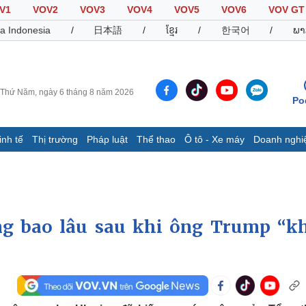
V1
VOV2
VOV3
VOV4
VOV5
VOV6
VOV GT
a Indonesia
/
日本語
/
ខ្មែរ
/
한국어
/
ພາ
Thứ Năm, ngày 6 tháng 8 năm 2026
Po
inh tế
Thị trường
Pháp luật
Thể thao
Ô tô - Xe máy
Doanh nghi
Thế giới
Multimedia
K
Quan sát
Video
B
Cuộc sống đó đây
Ảnh
K
Hồ sơ
E-Magazine
ng bao lâu sau khi ông Trump “k
Infographic
Thể thao
Ô tô - Xe máy
D
Bóng đá
Ô tô
T