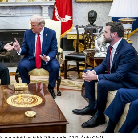
Trump (phải) tại Nhà Trắng ngày 28/2. Ảnh: CNN