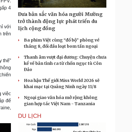
 FPV.
gấp 4
Đưa bản sắc văn hóa người Mường
trở thành động lực phát triển du
hỉ với
lịch cộng đồng
 trên
Ba phim Việt cùng “đổ bộ” phòng vé
tháng 8, đối đầu loạt bom tấn ngoại
Thanh âm vượt đại dương: Chuyện chưa
y thế”
kể về bản tình ca từ chốn ngục tù Côn
không
Đảo
 chiến
Hoa hậu Thế giới Miss World 2026 sẽ
khai mạc tại Quảng Ninh ngày 11/8
g việc
Ngoại giao văn hóa mở rộng không
cập để
gian hợp tác Việt Nam - Tanzania
aine,
DU LỊCH