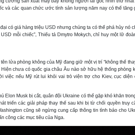
ăng cường sản xuất máy bay không người lái góc nhìn thứ nhất
iếc và các quan chức ước tính sản lượng năm nay có thể tăng 
n đại có giá hàng triệu USD nhưng chúng ta có thể phá hủy nó c
n USD mỗi chiếc”, Thiếu tá Dmytro Mokych, chỉ huy một lữ đoàn
ên lửa phòng không của Mỹ đang giữ một vị trí “không thể tha
e. Hiện chưa có quốc gia châu Âu nào sở hữu hệ thống phòng 
i việc nếu Mỹ rút lui khỏi vai trò viện trợ cho Kiev, cục diện
hú Elon Musk bị cắt, quân đội Ukraine có thể gặp khó khăn tron
át triển các giải pháp thay thế sau khi bị từ chối quyền truy 
Washington cũng sẽ ngừng cung cấp thông tin tình báo cho Ukr
tấn công các mục tiêu của Nga.