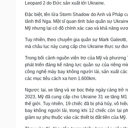
Leopard 2 do Đức sản xuất tới Ukraine.
Đặc biệt, tên lửa Storm Shadow do Anh và Pháp c
lãnh thổ Nga. Một sĩ quan tình báo quân sự Ukrain
Mỹ nhưng lại có độ chính xác cao và khả năng vượ
Tuy nhiên, theo chuyên gia quân sự Mark Galeotti,
mà châu lục này cung cấp cho Ukraine thực sự đượ
Trong bối cảnh nguồn viện trợ của Mỹ và phương 
phát triển đáng kể năng lực quân sự của riêng mìn
công nghệ máy bay không người lái, sản xuất các t
các mục tiêu cách xa hơn 1.600km.
Ngược lại, xe tăng và xe bọc thép ngày càng trở
2023, Mỹ đã cung cấp cho Ukraine 31 xe tăng M1
thế giới. Tuy nhiên, 19 chiếc đã bị phá hủy, vô h
bay không người lái, trong khi 12 chiếc còn lại p
giảm sự phụ thuộc vào các thiết bị đắt tiền của Mỹ.