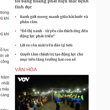
tôi bàng hoàng phát hiện mắc bệnh
tình dục
trong
Ranh giới mong manh giữa hài hước và
vũ khí
phản cảm
“Đô thị xanh - từ yêu cầu thích ứng đến
vũ khí
động lực phát triển”
Lời ru còn mãi trên đảo Lý Sơn
ỗ lực
Quyết tâm chính trị tạo động lực cho
iới về
mục tiêu tăng trưởng hai con số
n công
VĂN HÓA
. Năm
 nhất
ng máy
y càng