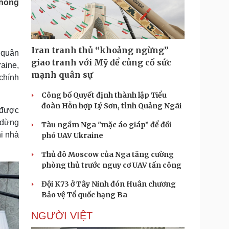
thống
Doanh nghiệp 24h
Tin Công nghệ
Doanh nhân
Trải nghiệm
ì cộng đồng
Chuyển đổi số
Iran tranh thủ “khoảng ngừng”
 quân
u lịch
Podcast
giao tranh với Mỹ để củng cố sức
raine,
Tư vấn
Câu chuyện thời sự
mạnh quân sự
 chính
Săn Tour
Đọc truyện đêm khuya
heck-in
Cửa sổ tình yêu
Công bố Quyết định thành lập Tiểu
Kể chuyện cho bé
đoàn Hỗn hợp Lý Sơn, tỉnh Quảng Ngãi
 được
Hạt giống tâm hồn
m dừng
Tàu ngầm Nga "mặc áo giáp” để đối
i nhà
phó UAV Ukraine
Thủ đô Moscow của Nga tăng cường
phòng thủ trước nguy cơ UAV tấn công
Đội K73 ở Tây Ninh đón Huân chương
Bảo vệ Tổ quốc hạng Ba
NGƯỜI VIỆT