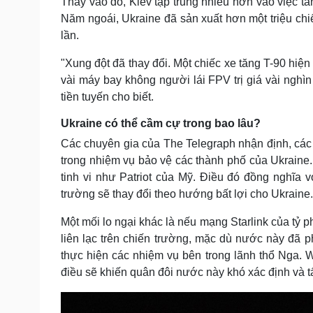
Thay vào đó, Kiev tập trung nhiều hơn vào việc t
Năm ngoái, Ukraine đã sản xuất hơn một triệu ch
lần.
"Xung đột đã thay đổi. Một chiếc xe tăng T-90 hiệ
vài máy bay không người lái FPV trị giá vài nghì
tiền tuyến cho biết.
Ukraine có thể cầm cự trong bao lâu?
Các chuyên gia của The Telegraph nhận định, các t
trong nhiệm vụ bảo vệ các thành phố của Ukrain
tinh vi như Patriot của Mỹ. Điều đó đồng nghĩa vớ
trường sẽ thay đổi theo hướng bất lợi cho Ukraine.
Một mối lo ngại khác là nếu mạng Starlink của tỷ p
liên lạc trên chiến trường, mặc dù nước này đã ph
thực hiện các nhiệm vụ bên trong lãnh thổ Nga. 
điều sẽ khiến quân đôi nước này khó xác định và 