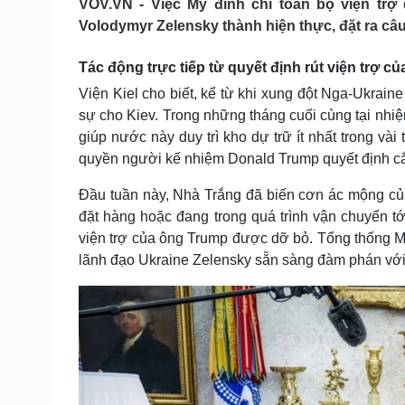
VOV.VN - Việc Mỹ đình chỉ toàn bộ viện tr
Tin nóng
Việt Nam
Volodymyr Zelensky thành hiện thực, đặt ra câu
Tư vấn luật
Phân tích
Tác động trực tiếp từ quyết định rút viện trợ củ
Viện Kiel cho biết, kể từ khi xung đột Nga-Ukrai
Sức khỏe
Đời sống
sự cho Kiev. Trong những tháng cuối cùng tại nhiệ
Dinh dưỡng - món ngon
Nhà đẹp
giúp nước này duy trì kho dự trữ ít nhất trong vài 
Cây thuốc
Blog
quyền người kế nhiệm Donald Trump quyết định cắt
Sản phụ khoa
Tình yêu - Gia đình
Nhi khoa
Đầu tuần này, Nhà Trắng đã biến cơn ác mộng củ
Nam khoa
đặt hàng hoặc đang trong quá trình vận chuyển tới
Làm đẹp - giảm cân
Phòng mạch online
viện trợ của ông Trump được dỡ bỏ. Tổng thống M
Ăn sạch sống khỏe
lãnh đạo Ukraine Zelensky sẵn sàng đàm phán với 
Cải chính