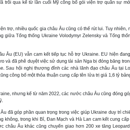
 trôi qua kể từ lần cuối Mỹ công bố gói viện trợ quân sự mớ
n trợ, nhiều quốc gia châu Âu cũng có thể rút lui. Tuy nhiên, 
hẳng giữa Tổng thống Ukraine Volodymyr Zelensky và Tổng thố
âu Âu (EU) vẫn cam kết tiếp tục hỗ trợ Ukraine. EU hiện đang 
 euro và đã phê duyệt việc sử dụng tài sản Nga bị đóng băng tro
e. Sau hội nghị thượng đỉnh các nhà lãnh đạo châu Âu tại L
ũng công bố một thỏa thuận cung cấp tên lửa trị giá 1,6 tỷ bả
Ukraine, nhưng kể từ năm 2022, các nước châu Âu cũng đóng gó
ỹ.
u đã góp phần quan trọng trong việc giúp Ukraine duy trì chi
ng không, trong khi Bỉ, Đan Mạch và Hà Lan cam kết cung cấp
ớc châu Âu khác cũng chuyển giao hơn 200 xe tăng Leopard