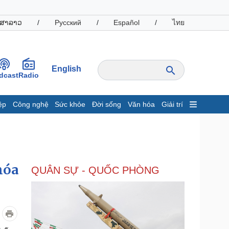
ສາລາວ
/
Русский
/
Español
/
ไทย
English
dcast
Radio
ệp
Công nghệ
Sức khỏe
Đời sống
Văn hóa
Giải trí
inh tế
Thị trường
ất động sản
Giá vàng
hởi nghiệp
Tiêu dùng
Tỷ giá
hóa
QUÂN SỰ - QUỐC PHÒNG
Chứng khoán
Giá cà phê
oanh nghiệp
Công nghệ
hông tin doanh nghiệp
Sành điệu