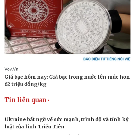
Du lịch
Podcast
Tư vấn
Câu chuyện thời sự
Săn Tour
Đọc truyện đêm khuya
check-in
Cửa sổ tình yêu
Kể chuyện cho bé
Hạt giống tâm hồn
Tin liên quan
Ukraine bất ngờ về sức mạnh, trình độ và tính kỷ
luật của lính Triều Tiên