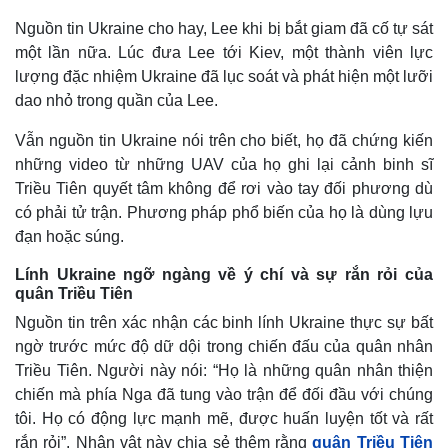
Nguồn tin Ukraine cho hay, Lee khi bị bắt giam đã cố tự sát
một lần nữa. Lúc đưa Lee tới Kiev, một thành viên lực
lượng đặc nhiệm Ukraine đã lục soát và phát hiện một lưỡi
dao nhỏ trong quần của Lee.
Vẫn nguồn tin Ukraine nói trên cho biết, họ đã chứng kiến
những video từ những UAV của họ ghi lại cảnh binh sĩ
Triều Tiên quyết tâm không để rơi vào tay đối phương dù
có phải tử trận. Phương pháp phổ biến của họ là dùng lựu
đạn hoặc súng.
Lính Ukraine ngỡ ngàng về ý chí và sự rắn rỏi của
quân Triều Tiên
Nguồn tin trên xác nhận các binh lính Ukraine thực sự bất
ngờ trước mức độ dữ dội trong chiến đấu của quân nhân
Triều Tiên. Người này nói: “Họ là những quân nhân thiện
chiến mà phía Nga đã tung vào trận để đối đầu với chúng
Kinh tế
Thị trường
tôi. Họ có động lực mạnh mẽ, được huấn luyện tốt và rất
Bất động sản
Giá vàng
rắn rỏi”. Nhân vật này chia sẻ thêm rằng
quân Triều Tiên