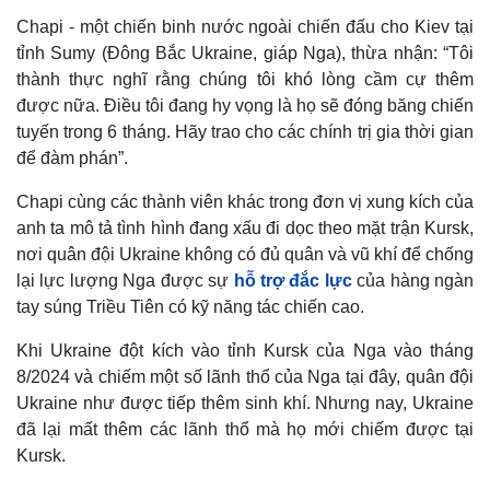
Chapi - một chiến binh nước ngoài chiến đấu cho Kiev tại
tỉnh Sumy (Đông Bắc Ukraine, giáp Nga), thừa nhận: “Tôi
thành thực nghĩ rằng chúng tôi khó lòng cầm cự thêm
được nữa. Điều tôi đang hy vọng là họ sẽ đóng băng chiến
tuyến trong 6 tháng. Hãy trao cho các chính trị gia thời gian
để đàm phán”.
Chapi cùng các thành viên khác trong đơn vị xung kích của
anh ta mô tả tình hình đang xấu đi dọc theo mặt trận Kursk,
nơi quân đội Ukraine không có đủ quân và vũ khí để chống
lại lực lượng Nga được sự
hỗ trợ đắc lực
của hàng ngàn
tay súng Triều Tiên có kỹ năng tác chiến cao.
Khi Ukraine đột kích vào tỉnh Kursk của Nga vào tháng
8/2024 và chiếm một số lãnh thổ của Nga tại đây, quân đội
Ukraine như được tiếp thêm sinh khí. Nhưng nay, Ukraine
đã lại mất thêm các lãnh thổ mà họ mới chiếm được tại
Kursk.