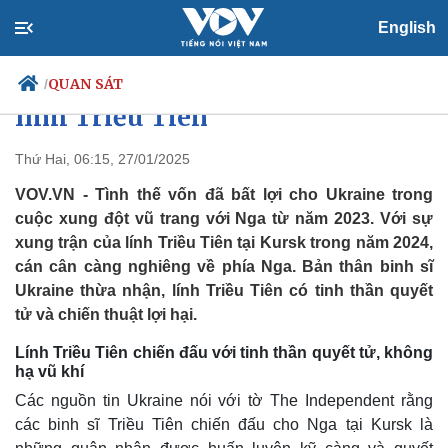
English
Ukraine gặp nguy trước tinh
thần quyết tử và lối đánh của
QUAN SÁT
/
lính Triều Tiên
Thứ Hai, 06:15, 27/01/2025
Chính trị
Xã hội
VOV.VN - Tình thế vốn đã bất lợi cho Ukraine trong
Đảng
Tin 24h
cuộc xung đột vũ trang với Nga từ năm 2023. Với sự
Tổ chức nhân sự
Dự báo thời tiết
xung trận của lính Triều Tiên tại Kursk trong năm 2024,
Quốc hội
Giáo dục
cán cân càng nghiêng về phía Nga. Bản thân binh sĩ
Nhận diện sự thật
Dấu ấn VOV
Ukraine thừa nhận, lính Triều Tiên có tinh thần quyết
Việc làm
tử và chiến thuật lợi hại.
Biển đảo
Lính Triều Tiên chiến đấu với tinh thần quyết tử, không
hạ vũ khí
Các nguồn tin Ukraine nói với tờ The Independent rằng
các binh sĩ Triều Tiên chiến đấu cho Nga tại Kursk là