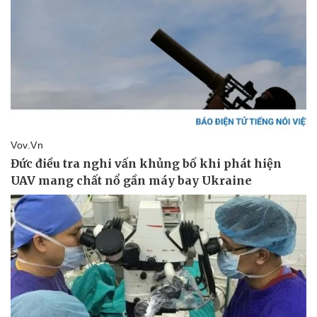
Sức khỏe
Đời sống
Dinh dưỡng - món ngon
Nhà đẹp
Cây thuốc
Blog
Sản phụ khoa
Tình yêu - Gia đình
Nhi khoa
Nam khoa