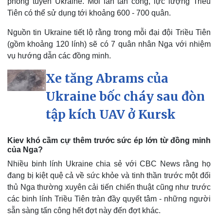
phòng tuyến Ukraine. Mỗi lần tấn công, lực lượng Triều
Tiên có thể sử dụng tới khoảng 600 - 700 quân.
Nguồn tin Ukraine tiết lộ rằng trong mỗi đại đội Triều Tiên
(gồm khoảng 120 lính) sẽ có 7 quân nhân Nga với nhiệm
vụ hướng dẫn các đồng minh.
Xe tăng Abrams của
Ukraine bốc cháy sau đòn
tập kích UAV ở Kursk
Kiev khó cầm cự thêm trước sức ép lớn từ đồng minh
Pháp luật
Quân sự - Quốc phòng
của Nga?
Vụ án
Vũ khí
Nhiều binh lính Ukraine chia sẻ với CBC News rằng họ
Tin nóng
Việt Nam
Tư vấn luật
Phân tích
đang bị kiệt quệ cả về sức khỏe và tinh thần trước một đối
thủ Nga thường xuyên cải tiến chiến thuật cũng như trước
các binh lính Triều Tiên tràn đầy quyết tâm - những người
sẵn sàng tấn công hết đợt này đến đợt khác.