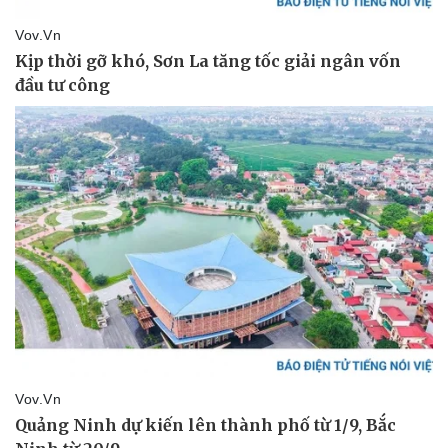
Văn hóa
Giải trí
Sân khấu - Điện ảnh
Nghệ sĩ
Văn học
Thời trang
Âm nhạc
Sao Việt
Di sản