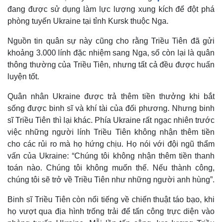
Khởi nghiệp
Tiêu dùng
đang được sử dụng làm lực lượng xung kích để đột phá
Tỷ giá
phòng tuyến Ukraine tại tỉnh Kursk thuộc Nga.
Chứng khoán
Giá cà phê
Nguồn tin quân sự này cũng cho rằng Triều Tiên đã gửi
khoảng 3.000 lính đặc nhiệm sang Nga, số còn lại là quân
thông thường của Triều Tiên, nhưng tất cả đều được huấn
luyện tốt.
Quân nhân Ukraine được trả thêm tiền thưởng khi bắt
sống được binh sĩ và khí tài của đối phương. Nhưng binh
sĩ Triều Tiên thì lại khác. Phía Ukraine rất ngạc nhiên trước
việc những người lính Triều Tiên không nhận thêm tiền
cho các rủi ro mà họ hứng chịu. Họ nói với đội ngũ thẩm
vấn của Ukraine: “Chúng tôi không nhận thêm tiền thanh
toán nào. Chúng tôi không muốn thế. Nếu thành công,
chúng tôi sẽ trở về Triều Tiên như những người anh hùng”.
Binh sĩ Triều Tiên còn nổi tiếng về chiến thuật táo bạo, khi
họ vượt qua địa hình trống trải để tấn công trực diện vào