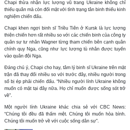
Chapi thừa nhận lực lượng vũ trang Ukraine không chỉ
thiếu quân mà còn đối mặt với tình trạng tân binh thiếu kinh
nghiệm chiến đấu.
Chapi khen ngợi binh sĩ Triều Tiên ở Kursk là lực lượng
thiện chiến hơn rất nhiều so với các chiến binh của công ty
Thể thao
Ô tô - Xe máy
quân sự tư nhân Wagner từng tham chiến bên cạnh quân
Bóng đá
Ô tô
chính quy Nga, cũng như lực lượng tù nhân được tuyển
Lịch thi đấu bóng đá
Xe máy
vào quân đội Nga.
Thế giới thể thao
Tư vấn
eSports
Đáng chú ý, Chapi cho hay, tâm lý binh sĩ Ukraine trên mặt
Hậu trường
trận đã thay đổi nhiều so với trước đây, nhiều người trong
số bị ép phải chiến đấu. “Nhiều người lính Ukraine không
muốn có mặt tại đây nữa. Họ chỉ muốn được sống sót trở
về”.
Một người lính Ukraine khác chia sẻ với CBC News:
“Chúng tôi đều đã thấm mệt. Chúng tôi muốn hòa bình.
Chúng tôi muốn trở về với cuộc sống dân sự”.