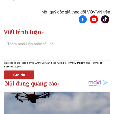
Doanh nghiệp
Công nghệ
Thông tin doanh nghiệp
Sành điệu
Mời quý độc giả theo dõi VOV.VN trên
Doanh nghiệp 24h
Tin Công nghệ
Doanh nhân
Trải nghiệm
Vì cộng đồng
Chuyển đổi số
Viết bình luận
This site is protected by reCAPTCHA and the Google
Privacy Policy
and
Terms of
Service
apply.
Gửi tin