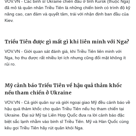
VOV.VN - Các binh sĩ Ukraine chiến đấu ở tỉnh Kursk (thuộc Nga)
đã mô tả quân nhân Triều Tiên là những chiến binh có trình độ kỹ
năng cao, can đảm và quyết tâm, trái với nhận định ban đầu của
Kiev.
Triều Tiên được gì mất gì khi liên minh với Nga?
VOV.VN - Giới quan sát đánh giá, khi Triều Tiên liên minh với
Nga, họ thu được rất nhiều lợi ích nhưng cũng đối mặt không ít
rủi ro.
Mỹ cảnh báo Triều Tiên về hậu quả thảm khốc
nếu tham chiến ở Ukraine
VOV.VN - Cả giới quân sự và giới ngoại giao Mỹ đều cảnh báo về
hậu quả thảm khốc cho quân Triều Tiên nếu họ tham chiến tại
Ukraine. Đại sứ Mỹ tại Liên Hợp Quốc đưa ra lời cảnh báo đặc
biệt sắc lạnh nhằm vào binh sĩ Triều Tiên. Mỹ và Hàn Quốc cùng
kêu gọi Triều Tiên hãy rút quân khỏi Nga.