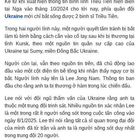
Kể từ khi xuất hiện thông tin binh lính Triều Tiên hiện diện
tại Nga vào tháng 10/2024 cho tới nay, phía quân đội
Ukraine
mới chỉ bắt sống được 2 binh sĩ Triều Tiên.
Trong hai người lính này, một người quyết tâm tránh bị bắt
Thế giới
Multimedia
làm tù binh bằng cách cắn vào cổ tay sau khi bị thương tại
Quan sát
Video
tỉnh Kursk, theo một nguồn tin quân sự cấp cao của
Cuộc sống đó đây
Ảnh
Hồ sơ
E-Magazine
Ukraine tại Sumy, miền Đông Bắc Ukraine.
Infographic
Người còn lại, vẫn theo nguồn tin trên, đã chủ động lao
đầu vào một cột điện tín bê tông khi nhận thấy nguy cơ bị
bắt. Người lính này tên là Lee Jong Nam. Thông tin ban
đầu cho rằng anh ta bị thương ở hàm trong lúc chiến đấu.
Lee nói với đội ngũ thẩm vấn của Ukraine rằng anh ta
thuộc một trung đội trinh sát. Nhiều nguồn tin xác nhận Lee
là một trong rất ít người sống sót trong cuộc tấn công vào
ngày 8/1/2025. Lee thì nói rằng tất cả sĩ quan trong đại đội
của mình đã tử trận và anh ta là người sống sót duy nhất
trong trung đội 20 người.