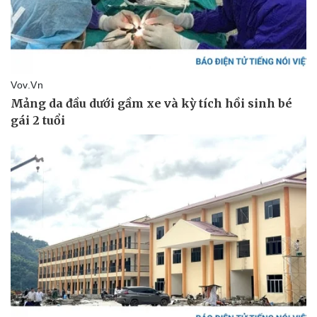
Làm đẹp - giảm cân
Phòng mạch online
Ăn sạch sống khỏe